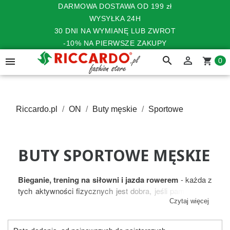
DARMOWA DOSTAWA OD 199 zł
WYSYŁKA 24H
30 DNI NA WYMIANĘ LUB ZWROT
-10% NA PIERWSZE ZAKUPY
search


shopping_cart
0
Riccardo.pl
ON
Buty męskie
Sportowe
BUTY SPORTOWE MĘSKIE
Bieganie, trening na siłowni i jazda rowerem
- każda z
tych aktywności fizycznych jest dobra, jeśli pamiętasz o
odpowiednich butach sportowych męskich. Wybór
Czytaj więcej
dobrych butów sportowych to niełatwa sprawa, dlatego w
naszym sklepie online prezentujemy modele dopasowane