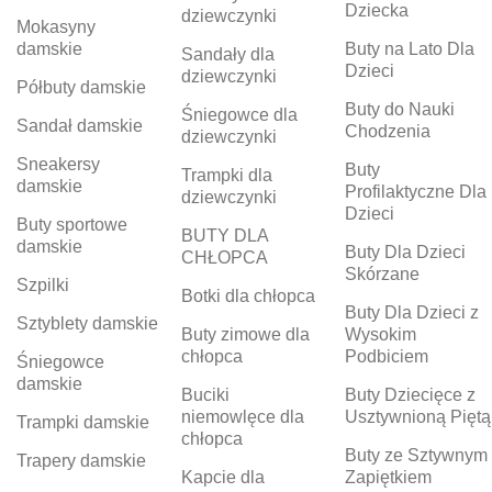
Dziecka
dziewczynki
Mokasyny
damskie
Buty na Lato Dla
Sandały dla
Dzieci
dziewczynki
Półbuty damskie
Buty do Nauki
Śniegowce dla
Sandał damskie
Chodzenia
dziewczynki
Sneakersy
Buty
Trampki dla
damskie
Profilaktyczne Dla
dziewczynki
Dzieci
Buty sportowe
BUTY DLA
damskie
Buty Dla Dzieci
CHŁOPCA
Skórzane
Szpilki
Botki dla chłopca
Buty Dla Dzieci z
Sztyblety damskie
Buty zimowe dla
Wysokim
chłopca
Podbiciem
Śniegowce
damskie
Buciki
Buty Dziecięce z
niemowlęce dla
Usztywnioną Piętą
Trampki damskie
chłopca
Buty ze Sztywnym
Trapery damskie
Kapcie dla
Zapiętkiem