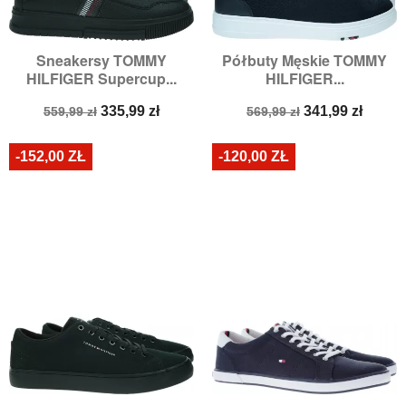
Sneakersy TOMMY
Półbuty Męskie TOMMY
HILFIGER Supercup...
HILFIGER...
Cena
Cena
Cena
Cena
335,99 zł
341,99 zł
559,99 zł
569,99 zł
podstawowa
podstawowa
-152,00 ZŁ
-120,00 ZŁ