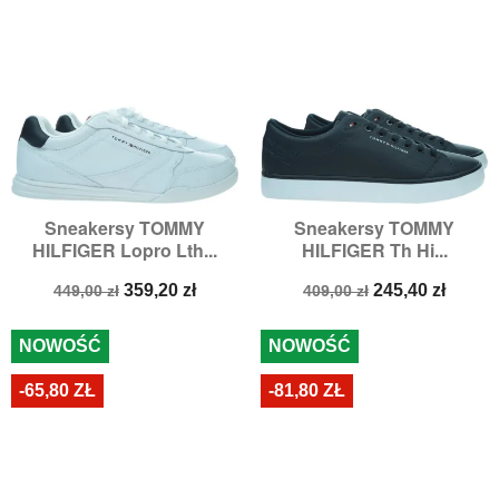
Sneakersy TOMMY
Sneakersy TOMMY
HILFIGER Lopro Lth...
HILFIGER Th Hi...
Cena
Cena
Cena
Cena
359,20 zł
245,40 zł
449,00 zł
409,00 zł
podstawowa
podstawowa
NOWOŚĆ
NOWOŚĆ
-65,80 ZŁ
-81,80 ZŁ