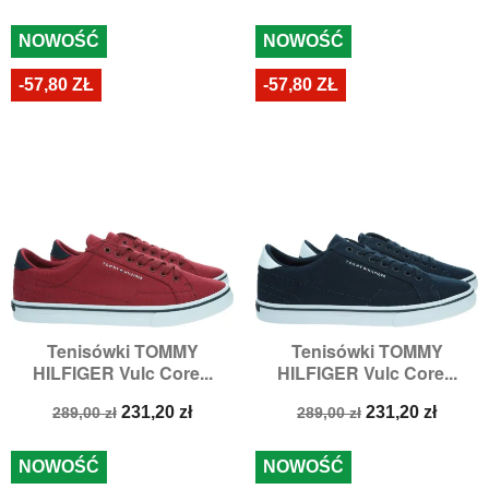
podstawowa
podstawowa
NOWOŚĆ
NOWOŚĆ
-57,80 ZŁ
-57,80 ZŁ
Tenisówki TOMMY
Tenisówki TOMMY
HILFIGER Vulc Core...
HILFIGER Vulc Core...
Cena
Cena
Cena
Cena
231,20 zł
231,20 zł
289,00 zł
289,00 zł
podstawowa
podstawowa
NOWOŚĆ
NOWOŚĆ