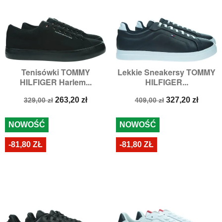
Tenisówki TOMMY
Lekkie Sneakersy TOMMY
HILFIGER Harlem...
HILFIGER...
Cena
Cena
Cena
Cena
263,20 zł
327,20 zł
329,00 zł
409,00 zł
podstawowa
podstawowa
NOWOŚĆ
NOWOŚĆ
-81,80 ZŁ
-81,80 ZŁ