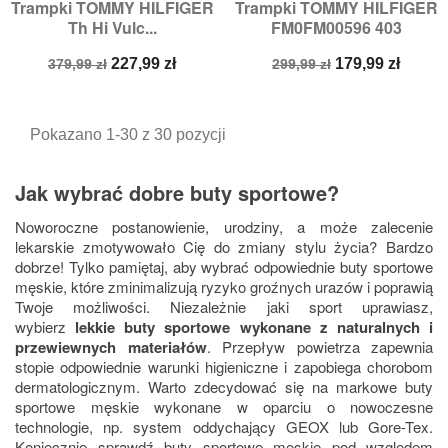
Trampki TOMMY HILFIGER
Trampki TOMMY HILFIGER
Th Hi Vulc...
FM0FM00596 403
Cena
Cena
Cena
Cena
227,99 zł
179,99 zł
379,99 zł
299,99 zł
podstawowa
podstawowa
Pokazano 1-30 z 30 pozycji
Jak wybrać dobre buty sportowe?
Noworoczne postanowienie, urodziny, a może zalecenie
lekarskie zmotywowało Cię do zmiany stylu życia? Bardzo
dobrze! Tylko pamiętaj, aby wybrać odpowiednie buty sportowe
męskie, które zminimalizują ryzyko groźnych urazów i poprawią
Twoje możliwości. Niezależnie jaki sport uprawiasz,
wybierz
lekkie buty sportowe wykonane z naturalnych i
przewiewnych materiałów
. Przepływ powietrza zapewnia
stopie odpowiednie warunki higieniczne i zapobiega chorobom
dermatologicznym. Warto zdecydować się na markowe buty
sportowe męskie wykonane w oparciu o nowoczesne
technologie, np. system oddychający GEOX lub Gore-Tex.
Koniecznie sprawdź buty sportowe męskie pod względem