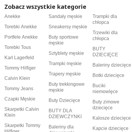
Zobacz wszystkie kategorie
Anekke
Sandały męskie
Trampki dla
chłopca
Torebki Anekke
Sneakersy męskie
Trzewiki dla
Portfele Anekke
Buty sportowe
chłopca
męskie
Torebki Tous
BUTY
Sztyblety męskie
DZIECIĘCE
Karl Lagerfeld
Trampki męskie
Baleriny dziecięce
Tommy Hilfiger
Trapery męskie
Botki dziecięce
Calvin Klein
Buty trekkingowe
Buciki
Tommy Jeans
męskie
niemowlęce
Czapki Męskie
Buty Dziecięce
Buty zimowe
dziecięce
Skarpetki Calvin
BUTY DLA
Klein
DZIEWCZYNKI
Kalosze dziecięce
Skarpetki Tommy
Baleriny dla
Kapcie dziecięce
Hilfiger