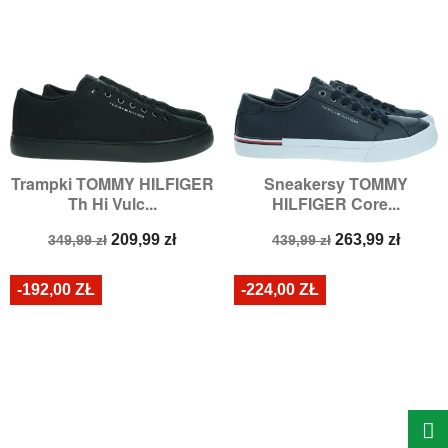
Trampki TOMMY HILFIGER
Sneakersy TOMMY
Th Hi Vulc...
HILFIGER Core...
Cena
Cena
Cena
Cena
209,99 zł
263,99 zł
349,99 zł
439,99 zł
podstawowa
podstawowa
-192,00 ZŁ
-224,00 ZŁ