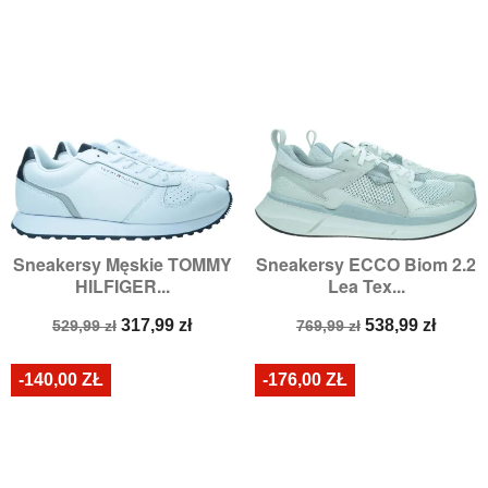
Sneakersy Męskie TOMMY
Sneakersy ECCO Biom 2.2
HILFIGER...
Lea Tex...
Cena
Cena
Cena
Cena
317,99 zł
538,99 zł
529,99 zł
769,99 zł
podstawowa
podstawowa
-140,00 ZŁ
-176,00 ZŁ