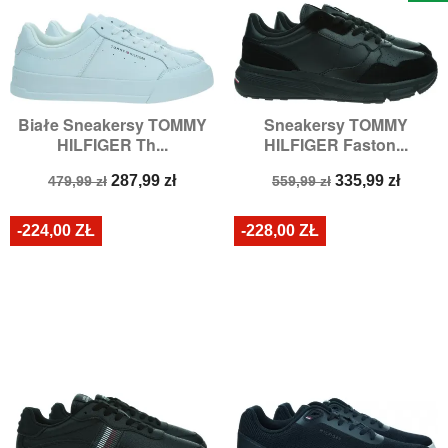
Białe Sneakersy TOMMY
Sneakersy TOMMY
HILFIGER Th...
HILFIGER Faston...
Cena
Cena
Cena
Cena
287,99 zł
335,99 zł
479,99 zł
559,99 zł
podstawowa
podstawowa
-224,00 ZŁ
-228,00 ZŁ