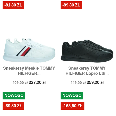
-81,80 ZŁ
-89,80 ZŁ
Sneakersy Męskie TOMMY
Sneakersy TOMMY
HILFIGER...
HILFIGER Lopro Lth...
Cena
Cena
Cena
Cena
327,20 zł
359,20 zł
409,00 zł
449,00 zł
podstawowa
podstawowa
NOWOŚĆ
NOWOŚĆ
-89,80 ZŁ
-163,60 ZŁ