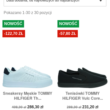

Data dodania, od najnowszych do najstarszych
do Twoich indywidualnych potrzeb. W Riccardo
znajdziesz
męskie buty sportowe
, w których uprawianie
sportu to sama przyjemność. Oferujemy
markowe i tanie
Pokazano 1-30 z 30 pozycji
obuwie
, które wykonano z dbałością o najdrobniejsze
szczegóły. Zobacz naszą ofertę i wybierz najlepsze buty
NOWOŚĆ
NOWOŚĆ
sportowe dla siebie.
-122,70 ZŁ
-57,80 ZŁ
Sneakersy Męskie TOMMY
Tenisówki TOMMY
HILFIGER Th...
HILFIGER Vulc Core...
Cena
Cena
Cena
Cena
286,30 zł
231,20 zł
409,00 zł
289,00 zł