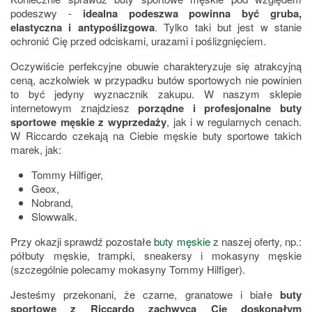
podeszwy -
idealna podeszwa powinna być gruba,
elastyczna i antypoślizgowa
. Tylko taki but jest w stanie
ochronić Cię przed odciskami, urazami i poślizgnięciem.
Oczywiście perfekcyjne obuwie charakteryzuje się atrakcyjną
ceną, aczkolwiek w przypadku butów sportowych nie powinien
to być jedyny wyznacznik zakupu. W naszym sklepie
internetowym znajdziesz
porządne i profesjonalne buty
sportowe męskie z wyprzedaży
, jak i w regularnych cenach.
W Riccardo czekają na Ciebie męskie buty sportowe takich
marek, jak:
Tommy Hilfiger,
Geox,
Nobrand,
Slowwalk.
Przy okazji sprawdź pozostałe
buty męskie
z naszej oferty, np.:
półbuty męskie, trampki, sneakersy i mokasyny męskie
(szczególnie polecamy mokasyny Tommy Hilfiger).
Jesteśmy przekonani, że czarne, granatowe i białe
buty
sportowe z Riccardo zachwycą Cię doskonałym