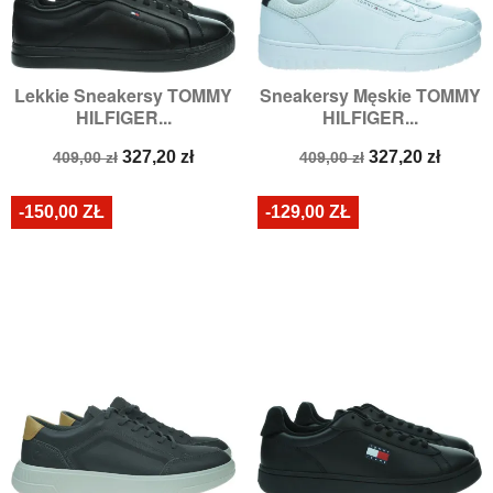
Lekkie Sneakersy TOMMY
Sneakersy Męskie TOMMY
HILFIGER...
HILFIGER...
Cena
Cena
Cena
Cena
327,20 zł
327,20 zł
409,00 zł
409,00 zł
podstawowa
podstawowa
-150,00 ZŁ
-129,00 ZŁ