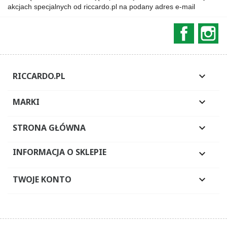
akcjach specjalnych od riccardo.pl na podany adres e-mail
Faceboo
In
RICCARDO.PL

MARKI

STRONA GŁÓWNA

INFORMACJA O SKLEPIE

TWOJE KONTO
