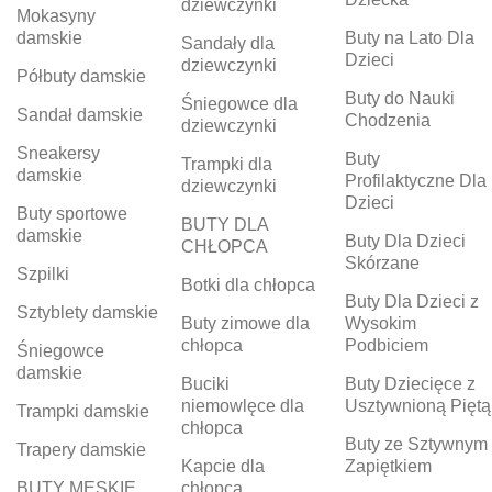
dziewczynki
Mokasyny
damskie
Buty na Lato Dla
Sandały dla
Dzieci
dziewczynki
Półbuty damskie
Buty do Nauki
Śniegowce dla
Sandał damskie
Chodzenia
dziewczynki
Sneakersy
Buty
Trampki dla
damskie
Profilaktyczne Dla
dziewczynki
Dzieci
Buty sportowe
BUTY DLA
damskie
Buty Dla Dzieci
CHŁOPCA
Skórzane
Szpilki
Botki dla chłopca
Buty Dla Dzieci z
Sztyblety damskie
Buty zimowe dla
Wysokim
chłopca
Podbiciem
Śniegowce
damskie
Buciki
Buty Dziecięce z
niemowlęce dla
Usztywnioną Piętą
Trampki damskie
chłopca
Buty ze Sztywnym
Trapery damskie
Kapcie dla
Zapiętkiem
BUTY MĘSKIE
chłopca