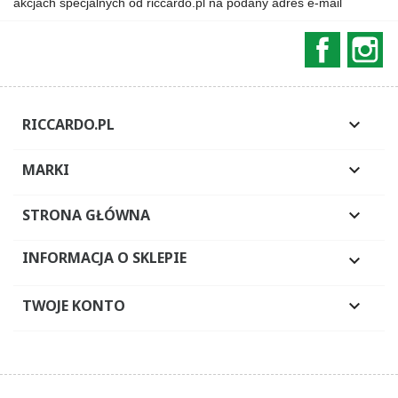
akcjach specjalnych od riccardo.pl na podany adres e-mail
Faceboo
In
RICCARDO.PL

MARKI

STRONA GŁÓWNA

INFORMACJA O SKLEPIE

TWOJE KONTO
