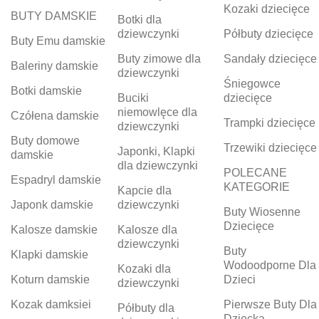
Kozaki dziecięce
BUTY DAMSKIE
Botki dla
dziewczynki
Półbuty dziecięce
Buty Emu damskie
Buty zimowe dla
Sandały dziecięce
Baleriny damskie
dziewczynki
Śniegowce
Botki damskie
Buciki
dziecięce
niemowlęce dla
Czółena damskie
Trampki dziecięce
dziewczynki
Buty domowe
Trzewiki dziecięce
Japonki, Klapki
damskie
dla dziewczynki
POLECANE
Espadryl damskie
KATEGORIE
Kapcie dla
Japonk damskie
dziewczynki
Buty Wiosenne
Dziecięce
Kalosze damskie
Kalosze dla
dziewczynki
Buty
Klapki damskie
Wodoodporne Dla
Kozaki dla
Koturn damskie
Dzieci
dziewczynki
Kozak damksiei
Pierwsze Buty Dla
Półbuty dla
Dziecka