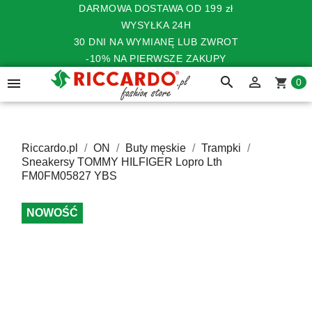
DARMOWA DOSTAWA OD 199 zł
WYSYŁKA 24H
30 DNI NA WYMIANĘ LUB ZWROT
-10% NA PIERWSZE ZAKUPY
search


shopping_cart
0
Riccardo.pl
ON
Buty męskie
Trampki
Sneakersy TOMMY HILFIGER Lopro Lth
FM0FM05827 YBS
NOWOŚĆ