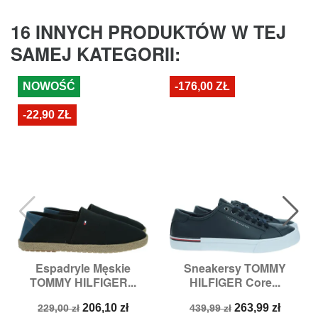
16 INNYCH PRODUKTÓW W TEJ
SAMEJ KATEGORII:
NOWOŚĆ
-176,00 ZŁ
-22,90 ZŁ
Espadryle Męskie
Sneakersy TOMMY
TOMMY HILFIGER...
HILFIGER Core...
Cena
Cena
Cena
Cena
206,10 zł
263,99 zł
229,00 zł
439,99 zł