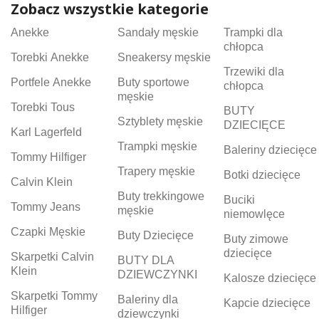
Zobacz wszystkie kategorie
Anekke
Sandały męskie
Trampki dla
chłopca
Torebki Anekke
Sneakersy męskie
Trzewiki dla
Portfele Anekke
Buty sportowe
chłopca
męskie
Torebki Tous
BUTY
Sztyblety męskie
DZIECIĘCE
Karl Lagerfeld
Trampki męskie
Baleriny dziecięce
Tommy Hilfiger
Trapery męskie
Botki dziecięce
Calvin Klein
Buty trekkingowe
Buciki
Tommy Jeans
męskie
niemowlęce
Czapki Męskie
Buty Dziecięce
Buty zimowe
dziecięce
Skarpetki Calvin
BUTY DLA
Klein
DZIEWCZYNKI
Kalosze dziecięce
Skarpetki Tommy
Baleriny dla
Kapcie dziecięce
Hilfiger
dziewczynki