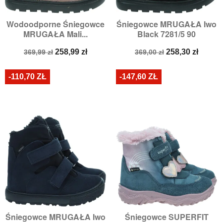
Wodoodporne Śniegowce
Śniegowce MRUGAŁA Iwo
MRUGAŁA Mali...
Black 7281/5 90
Cena
Cena
Cena
Cena
258,99 zł
258,30 zł
369,99 zł
369,00 zł
podstawowa
podstawowa
-110,70 ZŁ
-147,60 ZŁ
Śniegowce MRUGAŁA Iwo
Śniegowce SUPERFIT