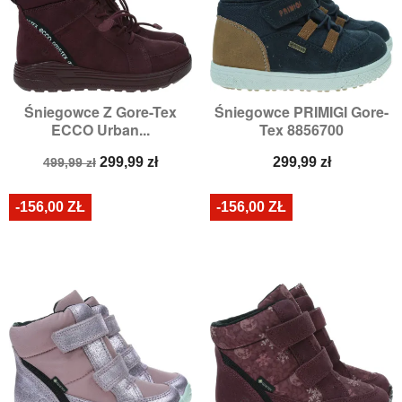
Śniegowce Z Gore-Tex
Śniegowce PRIMIGI Gore-
ECCO Urban...
Tex 8856700
Cena
Cena
Cena
299,99 zł
299,99 zł
499,99 zł
podstawowa
-156,00 ZŁ
-156,00 ZŁ