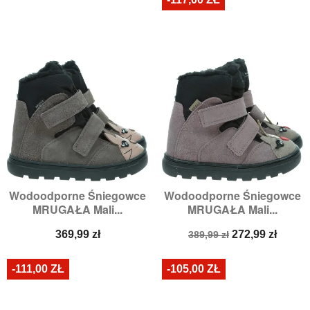
Wodoodporne Śniegowce
Wodoodporne Śniegowce
MRUGAŁA Mali...
MRUGAŁA Mali...
Cena
Cena
Cena
369,99 zł
272,99 zł
389,99 zł
podstawowa
-111,00 ZŁ
-105,00 ZŁ