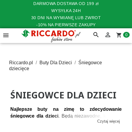
DARMOWA DOSTAWA OD 199 zł
WYSYŁKA 24H
30 DNI NA WYMIANĘ LUB ZWROT
-10% NA PIERWSZE ZAKUPY
search


shopping_cart
0
Riccardo.pl
Buty Dla Dzieci
Śniegowce
dziecięce
ŚNIEGOWCE DLA DZIECI
Najlepsze buty na zimę to zdecydowanie 
śniegowce dla dzieci
. Będą niezawodne, kiedy za 
Czytaj więcej
oknem mróz i śnieg – szczególnie jeśli planujecie 
wyjazd w góry w sezonie. Zadbaj o komfort swojej 