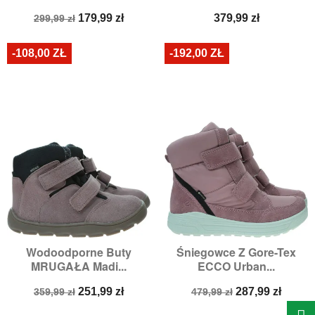
Cena
Cena
Cena
179,99 zł
379,99 zł
299,99 zł
podstawowa
-108,00 ZŁ
-192,00 ZŁ
Wodoodporne Buty
Śniegowce Z Gore-Tex
MRUGAŁA Madi...
ECCO Urban...
Cena
Cena
Cena
Cena
251,99 zł
287,99 zł
359,99 zł
479,99 zł
podstawowa
podstawowa