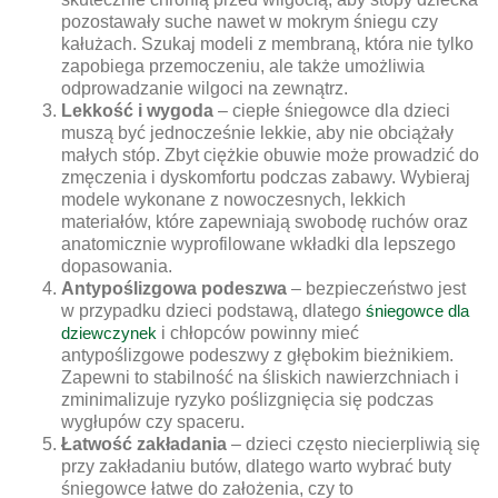
pozostawały suche nawet w mokrym śniegu czy
kałużach. Szukaj modeli z membraną, która nie tylko
zapobiega przemoczeniu, ale także umożliwia
odprowadzanie wilgoci na zewnątrz.
Lekkość i wygoda
– ciepłe śniegowce dla dzieci
muszą być jednocześnie lekkie, aby nie obciążały
małych stóp. Zbyt ciężkie obuwie może prowadzić do
zmęczenia i dyskomfortu podczas zabawy. Wybieraj
modele wykonane z nowoczesnych, lekkich
materiałów, które zapewniają swobodę ruchów oraz
anatomicznie wyprofilowane wkładki dla lepszego
dopasowania.
Antypoślizgowa podeszwa
– bezpieczeństwo jest
w przypadku dzieci podstawą, dlatego
śniegowce dla
dziewczynek
i chłopców powinny mieć
antypoślizgowe podeszwy z głębokim bieżnikiem.
Zapewni to stabilność na śliskich nawierzchniach i
zminimalizuje ryzyko poślizgnięcia się podczas
wygłupów czy spaceru.
Łatwość zakładania
– dzieci często niecierpliwią się
przy zakładaniu butów, dlatego warto wybrać buty
śniegowce łatwe do założenia, czy to