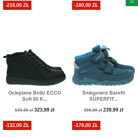
-216,00 ZŁ
-160,00 ZŁ
Ocieplane Botki ECCO
Śniegowce Barefit
Soft 60 K...
SUPERFIT...
Cena
Cena
Cena
Cena
323,99 zł
239,99 zł
539,99 zł
399,99 zł
podstawowa
podstawowa
-132,00 ZŁ
-176,00 ZŁ