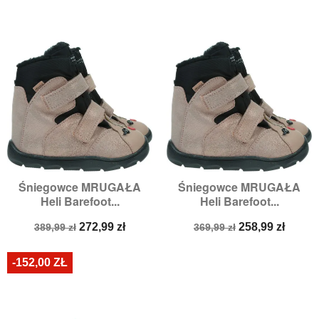
Śniegowce MRUGAŁA
Śniegowce MRUGAŁA
Heli Barefoot...
Heli Barefoot...
Cena
Cena
Cena
Cena
272,99 zł
258,99 zł
389,99 zł
369,99 zł
podstawowa
podstawowa
-152,00 ZŁ