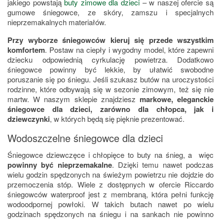
jakiego powstają
buty zimowe dla dzieci
– w naszej ofercie są
gumowe śniegowce, ze skóry, zamszu i specjalnych
nieprzemakalnych materiałów.
Przy wyborze śniegowców kieruj się przede wszystkim
komfortem
. Postaw na ciepły i wygodny model, które zapewni
dziecku odpowiednią cyrkulację powietrza. Dodatkowo
śniegowce powinny być lekkie, by ułatwić swobodne
poruszanie się po śniegu. Jeśli szukasz butów na uroczystości
rodzinne, które odbywają się w sezonie zimowym, też się nie
martw. W naszym sklepie znajdziesz
markowe, eleganckie
śniegowce dla dzieci, zarówno dla chłopca, jak i
dziewczynki
, w których będą się pięknie prezentować.
Wodoszczelne śniegowce dla dzieci
Śniegowce dziewczęce i chłopięce to buty na śnieg, a więc
powinny być nieprzemakalne
. Dzięki temu nawet podczas
wielu godzin spędzonych na świeżym powietrzu nie dojdzie do
przemoczenia stóp. Wiele z dostępnych w ofercie Riccardo
śniegowców waterproof jest z membraną, która pełni funkcję
wodoodpornej powłoki. W takich butach nawet po wielu
godzinach spędzonych na śniegu i na sankach nie powinno