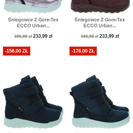
Śniegowce Z Gore-Tex
Śniegowce Z Gore-Tex
ECCO Urban...
ECCO Urban...
Cena
Cena
Cena
Cena
233,99 zł
233,99 zł
389,99 zł
389,99 zł
podstawowa
podstawowa
-156,00 ZŁ
-176,00 ZŁ