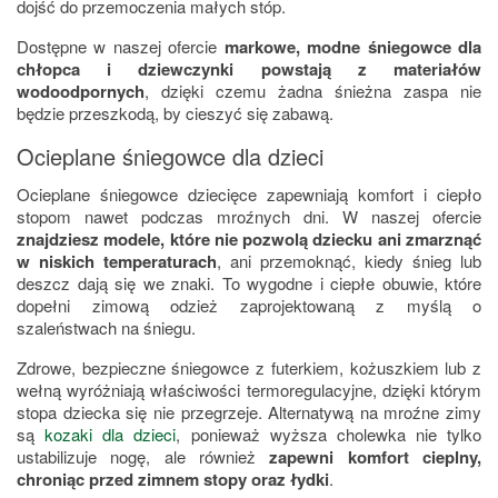
dojść do przemoczenia małych stóp.
Dostępne w naszej ofercie
markowe, modne śniegowce dla
chłopca i dziewczynki powstają z materiałów
wodoodpornych
, dzięki czemu żadna śnieżna zaspa nie
będzie przeszkodą, by cieszyć się zabawą.
Ocieplane śniegowce dla dzieci
Ocieplane śniegowce dziecięce zapewniają komfort i ciepło
stopom nawet podczas mroźnych dni. W naszej ofercie
znajdziesz modele, które nie pozwolą dziecku ani zmarznąć
w niskich temperaturach
, ani przemoknąć, kiedy śnieg lub
deszcz dają się we znaki. To wygodne i ciepłe obuwie, które
dopełni zimową odzież zaprojektowaną z myślą o
szaleństwach na śniegu.
Zdrowe, bezpieczne śniegowce z futerkiem, kożuszkiem lub z
wełną wyróżniają właściwości termoregulacyjne, dzięki którym
stopa dziecka się nie przegrzeje. Alternatywą na mroźne zimy
są
kozaki dla dzieci
, ponieważ wyższa cholewka nie tylko
ustabilizuje nogę, ale również
zapewni komfort cieplny,
chroniąc przed zimnem stopy oraz łydki
.