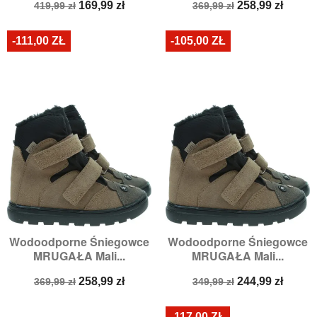
Cena
Cena
Cena
Cena
169,99 zł
258,99 zł
419,99 zł
369,99 zł
podstawowa
podstawowa
-111,00 ZŁ
-105,00 ZŁ
Wodoodporne Śniegowce
Wodoodporne Śniegowce
MRUGAŁA Mali...
MRUGAŁA Mali...
Cena
Cena
Cena
Cena
258,99 zł
244,99 zł
369,99 zł
349,99 zł
podstawowa
podstawowa
-117,00 ZŁ