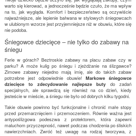
warto się kierować, a jednocześnie będzie czuło, że ma wpływ
na to, jak wygląda. Komfort i bezpieczeństwo są oczywiście
najważniejsze, ale lepienie bałwana w stylowych śniegowcach
w ulubionym wzorze jest przyjemniejsze niż w obuwiu, które się
nie podoba.
Śniegowce dziecięce – nie tylko do zabawy na
śniegu
Ferie w górach? Beztroskie zabawy na placu zabaw czy w
parku? A może kulig po śniegu i zjeżdżanie na ślizgawce?
Zimowe zabawy niejedno mają imię, ale do takich zabaw
potrzebne jest odpowiednie obuwie!
Markowe śniegowce
dziecięce to zdecydowanie najlepsze buty
do zadań
specjalnych, ale sprawdzą się również na co dzień, kiedy
jesteście w mieście, a śniegu nie było od dobrych kilku tygodni.
Takie obuwie powinno być funkcjonalne i chronić małe stopy
przed przemarznięciem i przemoczeniem. Równie ważna jest
antypoślizgowa podeszwa z protektorem, która zapewni
maluchom przyczepność, nawet podczas chodzenia po śliskich
nawierzchniach. Zwróć też uwagę na rodzaj tworzywa, z