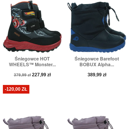
Śniegowce HOT
Śniegowce Barefoot
WHEELS™ Monster...
BOBUX Alpha...
Cena
Cena
Cena
227,99 zł
389,99 zł
379,99 zł
podstawowa
-120,00 ZŁ