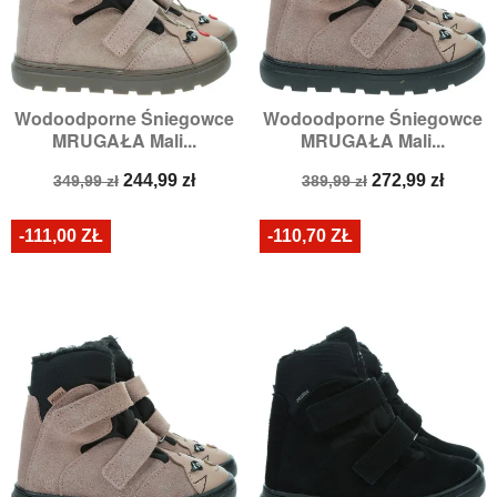
Wodoodporne Śniegowce
Wodoodporne Śniegowce
MRUGAŁA Mali...
MRUGAŁA Mali...
Cena
Cena
Cena
Cena
244,99 zł
272,99 zł
349,99 zł
389,99 zł
podstawowa
podstawowa
-111,00 ZŁ
-110,70 ZŁ