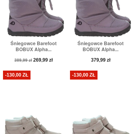
Śniegowce Barefoot
Śniegowce Barefoot
BOBUX Alpha...
BOBUX Alpha...
Cena
Cena
Cena
269,99 zł
379,99 zł
389,99 zł
podstawowa
-130,00 ZŁ
-130,00 ZŁ