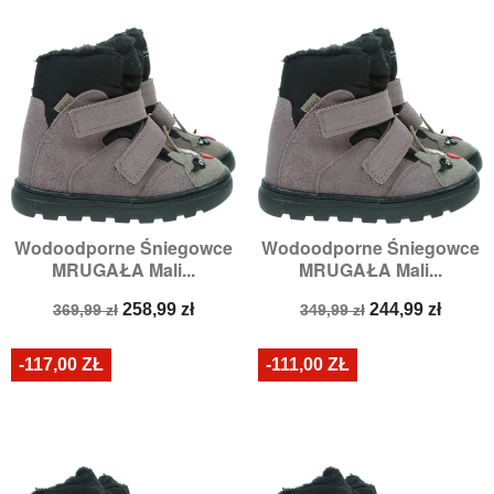
Wodoodporne Śniegowce
Wodoodporne Śniegowce
MRUGAŁA Mali...
MRUGAŁA Mali...
Cena
Cena
Cena
Cena
258,99 zł
244,99 zł
369,99 zł
349,99 zł
podstawowa
podstawowa
-117,00 ZŁ
-111,00 ZŁ