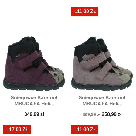
podstawowa
podstawowa
-111,00 ZŁ
Śniegowce Barefoot
Śniegowce Barefoot
MRUGAŁA Heli...
MRUGAŁA Heli...
Cena
Cena
Cena
349,99 zł
258,99 zł
369,99 zł
podstawowa
-117,00 ZŁ
-111,00 ZŁ