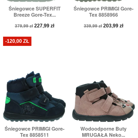
Śniegowce SUPERFIT
Śniegowce PRIMIGI Gore-
Breeze Gore-Tex...
Tex 8858966
Cena
Cena
Cena
Cena
227,99 zł
203,99 zł
379,99 zł
339,99 zł
podstawowa
podstawowa
-120,00 ZŁ
Śniegowce PRIMIGI Gore-
Wodoodporne Buty
Tex 8858511
MRUGAŁA Neko...