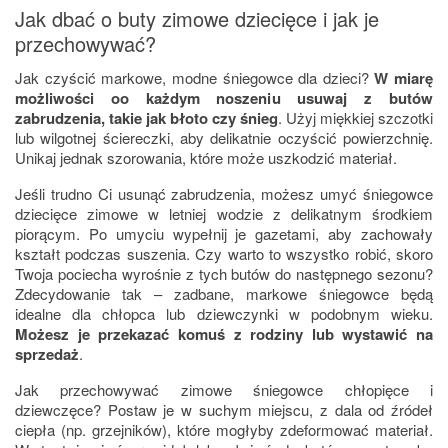
Jak dbać o buty zimowe dziecięce i jak je
przechowywać?
Jak czyścić markowe, modne śniegowce dla dzieci?
W miarę
możliwości oo każdym noszeniu usuwaj z butów
zabrudzenia, takie jak błoto czy śnieg
. Użyj miękkiej szczotki
lub wilgotnej ściereczki, aby delikatnie oczyścić powierzchnię.
Unikaj jednak szorowania, które może uszkodzić materiał.
Jeśli trudno Ci usunąć zabrudzenia, możesz umyć śniegowce
dziecięce zimowe w letniej wodzie z delikatnym środkiem
piorącym. Po umyciu wypełnij je gazetami, aby zachowały
kształt podczas suszenia. Czy warto to wszystko robić, skoro
Twoja pociecha wyrośnie z tych butów do następnego sezonu?
Zdecydowanie tak – zadbane, markowe śniegowce będą
idealne dla chłopca lub dziewczynki w podobnym wieku.
Możesz je przekazać komuś z rodziny lub wystawić na
sprzedaż
.
Jak przechowywać zimowe śniegowce chłopięce i
dziewczęce? Postaw je w suchym miejscu, z dala od źródeł
ciepła (np. grzejników), które mogłyby zdeformować materiał.