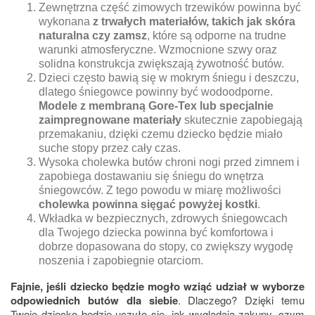
Zewnętrzna część zimowych trzewików powinna być
wykonana
z trwałych materiałów, takich jak skóra
naturalna czy zamsz
, które są odporne na trudne
warunki atmosferyczne. Wzmocnione szwy oraz
solidna konstrukcja zwiększają żywotność butów.
Dzieci często bawią się w mokrym śniegu i deszczu,
dlatego śniegowce powinny być wodoodporne.
Modele z membraną Gore-Tex lub specjalnie
zaimpregnowane materiały
skutecznie zapobiegają
przemakaniu, dzięki czemu dziecko będzie miało
suche stopy przez cały czas.
Wysoka cholewka butów chroni nogi przed zimnem i
zapobiega dostawaniu się śniegu do wnętrza
śniegowców. Z tego powodu w miarę możliwości
cholewka powinna sięgać powyżej kostki
.
Wkładka w bezpiecznych, zdrowych śniegowcach
dla Twojego dziecka powinna być komfortowa i
dobrze dopasowana do stopy, co zwiększy wygodę
noszenia i zapobiegnie otarciom.
Fajnie, jeśli dziecko będzie mogło wziąć udział w wyborze
odpowiednich butów dla siebie
. Dlaczego? Dzięki temu
Twoje dziecko będzie uczyło się, jak wyglądają zakupy, czym