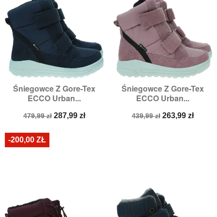
Śniegowce Z Gore-Tex
Śniegowce Z Gore-Tex
ECCO Urban...
ECCO Urban...
Cena
Cena
Cena
Cena
287,99 zł
263,99 zł
479,99 zł
439,99 zł
podstawowa
podstawowa
-200,00 ZŁ