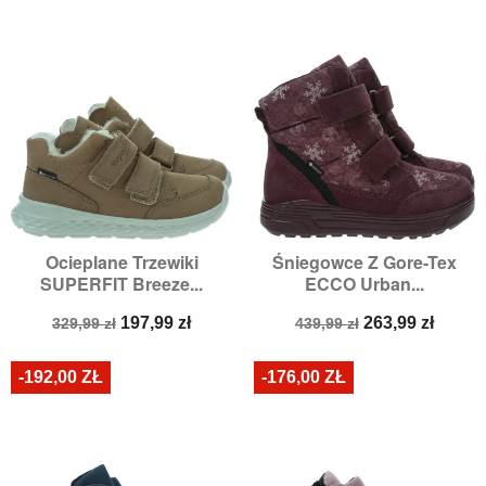
Ocieplane Trzewiki
Śniegowce Z Gore-Tex
SUPERFIT Breeze...
ECCO Urban...
Cena
Cena
Cena
Cena
197,99 zł
263,99 zł
329,99 zł
439,99 zł
podstawowa
podstawowa
-192,00 ZŁ
-176,00 ZŁ