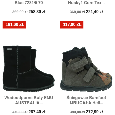
Blue 7281/5 70
Husky1 Gore-Tex...
Cena
Cena
Cena
Cena
258,30 zł
221,40 zł
369,00 zł
369,00 zł
podstawowa
podstawowa
-191,60 ZŁ
-117,00 ZŁ
Wodoodporne Buty EMU
Śniegowce Barefoot
AUSTRALIA...
MRUGAŁA Heli...
Cena
Cena
Cena
Cena
287,40 zł
272,99 zł
479,00 zł
389,99 zł