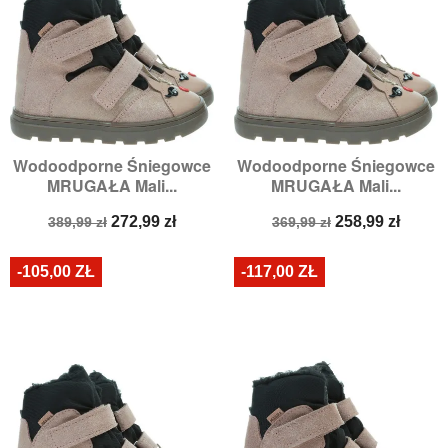
Wodoodporne Śniegowce
Wodoodporne Śniegowce
MRUGAŁA Mali...
MRUGAŁA Mali...
Cena
Cena
Cena
Cena
272,99 zł
258,99 zł
389,99 zł
369,99 zł
podstawowa
podstawowa
-105,00 ZŁ
-117,00 ZŁ