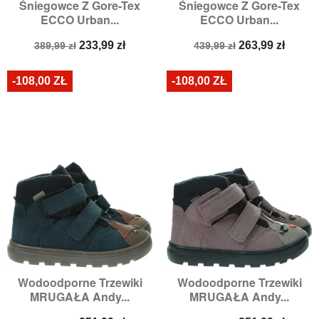
Śniegowce Z Gore-Tex
Śniegowce Z Gore-Tex
ECCO Urban...
ECCO Urban...
Cena
Cena
Cena
Cena
233,99 zł
263,99 zł
389,99 zł
439,99 zł
podstawowa
podstawowa
-108,00 ZŁ
-108,00 ZŁ
Wodoodporne Trzewiki
Wodoodporne Trzewiki
MRUGAŁA Andy...
MRUGAŁA Andy...