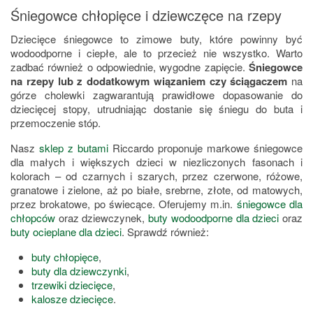
Śniegowce chłopięce i dziewczęce na rzepy
Dziecięce śniegowce to zimowe buty, które powinny być
wodoodporne i ciepłe, ale to przecież nie wszystko. Warto
zadbać również o odpowiednie, wygodne zapięcie.
Śniegowce
na rzepy lub z dodatkowym wiązaniem czy ściągaczem
na
górze cholewki zagwarantują prawidłowe dopasowanie do
dziecięcej stopy, utrudniając dostanie się śniegu do buta i
przemoczenie stóp.
Nasz
sklep z butami
Riccardo proponuje markowe śniegowce
dla małych i większych dzieci w niezliczonych fasonach i
kolorach – od czarnych i szarych, przez czerwone, różowe,
granatowe i zielone, aż po białe, srebrne, złote, od matowych,
przez brokatowe, po świecące. Oferujemy m.in.
śniegowce dla
chłopców
oraz dziewczynek,
buty wodoodporne dla dzieci
oraz
buty ocieplane dla dzieci
. Sprawdź również:
buty chłopięce
,
buty dla dziewczynki
,
trzewiki dziecięce
,
kalosze dziecięce
.