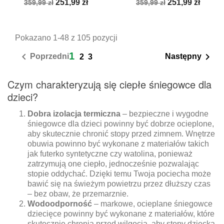
Cena
Cena
Cena
Cena
251,99 zł
251,99 zł
359,99 zł
359,99 zł
podstawowa
podstawowa
Pokazano 1-48 z 105 pozycji
1


Poprzedni
Następny
2
3
Czym charakteryzują się ciepłe śniegowce dla
dzieci?
Dobra izolacja termiczna
– bezpieczne i wygodne
śniegowce dla dzieci powinny być dobrze ocieplone,
aby skutecznie chronić stopy przed zimnem. Wnętrze
obuwia powinno być wykonane z materiałów takich
jak futerko syntetyczne czy watolina, ponieważ
zatrzymują one ciepło, jednocześnie pozwalając
stopie oddychać. Dzięki temu Twoja pociecha może
bawić się na świeżym powietrzu przez dłuższy czas
– bez obaw, że przemarznie.
Wodoodporność
– markowe, ocieplane śniegowce
dziecięce powinny być wykonane z materiałów, które
skutecznie chronią przed wilgocią, aby stopy dziecka