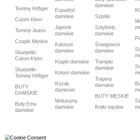
damskie
Tommy Hilfiger
Espadryl
Kl
damskie
Szpilki
Calvin Klein
M
Japonk
Sztyblety
m
Tommy Jeans
damskie
damskie
Pó
Czapki Męskie
Kalosze
Śniegowce
S
damskie
damskie
Skarpetki
m
Calvin Klein
Klapki damskie
Trampki
S
damskie
Skarpetki
Koturn damskie
m
Tommy Hilfiger
Trapery
Kozak
Bu
damskie
BUTY
damksiei
m
DAMSKIE
BUTY MĘSKIE
Mokasyny
Sz
Buty Emu
damskie
Botki męskie
m
damskie