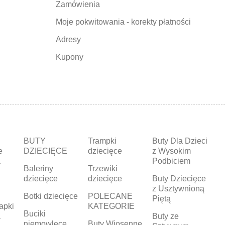
Zamówienia
Moje pokwitowania - korekty płatności
Adresy
Kupony
BUTY
Trampki
Buty Dla Dzieci
e
DZIECIĘCE
dziecięce
z Wysokim
a
Podbiciem
Baleriny
Trzewiki
dziecięce
dziecięce
Buty Dziecięce
z Usztywnioną
Botki dziecięce
POLECANE
Piętą
apki
KATEGORIE
Buciki
a
Buty ze
niemowlęce
Buty Wiosenne