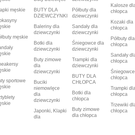
Kalosze dl
apki męskie
BUTY DLA
Półbuty dla
chłopca
DZIEWCZYNKI
dziewczynki
okasyny
Kozaki dla
ęskie
Baleriny dla
Sandały dla
chłopca
dziewczynki
dziewczynki
łbuty męskie
Półbuty dla
Botki dla
Śniegowce dla
chłopca
andały
dziewczynki
dziewczynki
ęskie
Sandały dl
Buty zimowe
Trampki dla
chłopca
neakersy
dla
dziewczynki
ęskie
dziewczynki
Śniegowce
BUTY DLA
chłopca
ty sportowe
Buciki
CHŁOPCA
ęskie
niemowlęce
Trampki dl
Botki dla
dla
chłopca
tyblety
chłopca
dziewczynki
ęskie
Trzewiki dl
Buty zimowe
Japonki, Klapki
chłopca
dla chłopca
dla