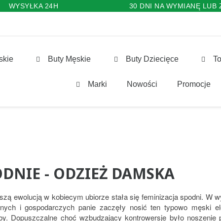
WYSYŁKA 24H
30 DNI NA WYMIANĘ LUB
skie
Buty Męskie
Buty Dziecięce
To
Marki
Nowości
Promocje
ODNIE - ODZIEŻ DAMSKA
szą ewolucją w kobiecym ubiorze stała się feminizacja spodni. W w
nych i gospodarczych panie zaczęły nosić ten typowo męski ele
by. Dopuszczalne choć wzbudzający kontrowersje było noszenie 