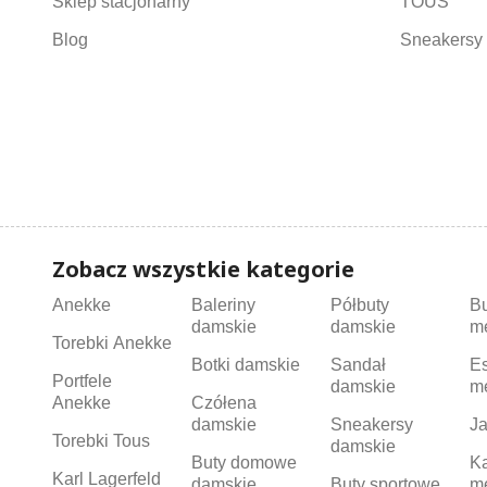
Sklep stacjonarny
TOUS
Blog
Sneakersy 
Zobacz wszystkie kategorie
Anekke
Baleriny
Półbuty
B
damskie
damskie
m
Torebki Anekke
Botki damskie
Sandał
Es
Portfele
damskie
m
Anekke
Czółena
damskie
Sneakersy
Ja
Torebki Tous
damskie
Buty domowe
K
Karl Lagerfeld
damskie
Buty sportowe
m