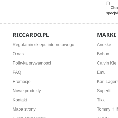
Chcę
specja
RICCARDO.PL
MARKI
Regulamin sklepu internetowego
Anekke
O nas
Bobux
Polityka prywatności
Calvin Klei
FAQ
Emu
Promocje
Karl Lagerf
Nowe produkty
Superfit
Kontakt
Tikki
Mapa strony
Tommy Hilf