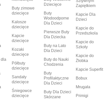
Sztywnym
a
Dziecięce
Zapiętkiem
Buty zimowe
dziecięce
Buty
Kapcie Dla
Wodoodporne
Dzieci
Kalosze
Dla Dzieci
dziecięce
Kapcie do
Pierwsze Buty
Przedszkola
Kapcie
Dla Dziecka
dziecięce
Kapcie do
a
Buty na Lato
Szkoły
Kozaki
Dla Dzieci
dziecięce
Kapcie do
 dla
Buty do Nauki
Żłobka
Półbuty
Chodzenia
dziecięce
Kapcie Superfit
a
Buty
Sandały
Profilaktyczne
Bobux
dziecięce
Dla Dzieci
a
Mrugała
Śniegowce
Buty Dla Dzieci
dziecięce
Primigi
Skórzane