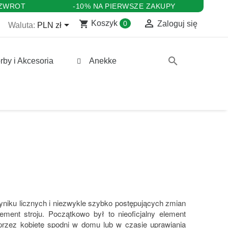
 ZWROT
-10% NA PIERWSZE ZAKUPY

shopping_cart

Koszyk
0
Zaloguj się
Waluta:
PLN zł
search
rby i Akcesoria
Anekke
yniku licznych i niezwykle szybko postępujących zmian
ment stroju. Początkowo był to nieoficjalny element
przez kobietę spodni w domu lub w czasie uprawiania