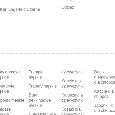
Odzież
Karl Lagerfeld Czarne
uty domowe
Trampki
dziewczynki
Buciki
ęskie
męskie
niemowlęc
Kapcie dla
dla chłopc
padryle
Trapery męskie
dziewczynki
ęskie
Kapcie dla
Buty
Kalosze dla
chłopca
ponki męskie
trekkingowe
dziewczynki
męskie
Japonki, Kl
alosze
Kozaki dla
dla chłopc
ęskie
Buty Dziecięce
dziewczynki