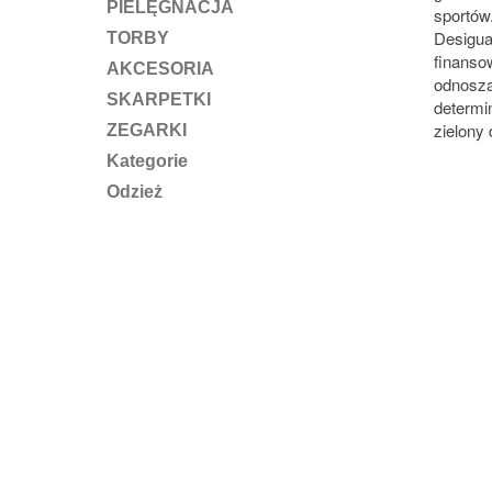
PIELĘGNACJA
sportów
Desigua
TORBY
finanso
AKCESORIA
odnoszą
SKARPETKI
determi
zielony 
ZEGARKI
Kategorie
Odzież