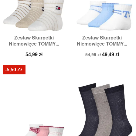
Zestaw Skarpetki
Zestaw Skarpetki
Niemowlęce TOMMY...
Niemowlęce TOMMY...
Cena
Cena
Cena
54,99 zł
49,49 zł
54,99 zł
podstawowa
-5,50 ZŁ