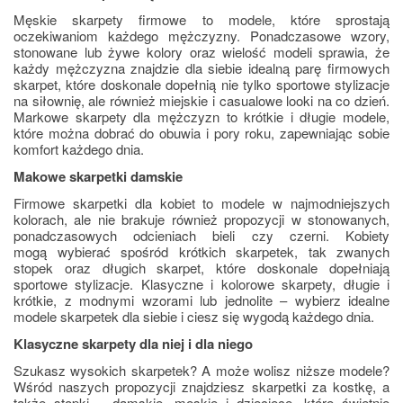
Męskie skarpety firmowe to modele, które sprostają 
oczekiwaniom każdego mężczyzny. Ponadczasowe wzory, 
stonowane lub żywe kolory oraz wielość modeli sprawia, że 
każdy mężczyzna znajdzie dla siebie idealną parę firmowych 
skarpet, które doskonale dopełnią nie tylko sportowe stylizacje 
na siłownię, ale również miejskie i casualowe looki na co dzień. 
Markowe skarpety dla mężczyzn to krótkie i długie modele, 
które można dobrać do obuwia i pory roku, zapewniając sobie 
komfort każdego dnia.
Makowe skarpetki damskie
Firmowe skarpetki dla kobiet to modele w najmodniejszych 
kolorach, ale nie brakuje również propozycji w stonowanych, 
ponadczasowych odcieniach bieli czy czerni. Kobiety 
mogą wybierać spośród krótkich skarpetek, tak zwanych 
stopek oraz długich skarpet, które doskonale dopełniają 
sportowe stylizacje. Klasyczne i kolorowe skarpety, długie i 
krótkie, z modnymi wzorami lub jednolite – wybierz idealne 
modele skarpetek dla siebie i ciesz się wygodą każdego dnia.
Klasyczne skarpety dla niej i dla niego
Szukasz wysokich skarpetek? A może wolisz niższe modele? 
Wśród naszych propozycji znajdziesz skarpetki za kostkę, a 
także stopki – damskie, męskie i dziecięce, które świetnie 