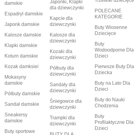
Trzewiki dziecięce
Japonki, Klapki
damskie
dla dziewczynki
POLECANE
Espadryl damskie
KATEGORIE
Kapcie dla
Japonk damskie
dziewczynki
Buty Wiosenne
Dziecięce
Kalosze damskie
Kalosze dla
dziewczynki
Buty
Klapki damskie
Wodoodporne Dla
Kozaki dla
Koturn damskie
Dzieci
dziewczynki
Kozak damksiei
Pierwsze Buty Dla
Półbuty dla
Dziecka
dziewczynki
Mokasyny
damskie
Buty na Lato Dla
Sandały dla
Dzieci
dziewczynki
Półbuty damskie
Buty do Nauki
Śniegowce dla
Sandał damskie
Chodzenia
dziewczynki
Sneakersy
Buty
Trampki dla
damskie
Profilaktyczne Dla
dziewczynki
Dzieci
Buty sportowe
BUTY DLA