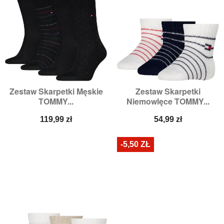
Zestaw Skarpetki Męskie
Zestaw Skarpetki
TOMMY...
Niemowlęce TOMMY...
Cena
Cena
119,99 zł
54,99 zł
-5,50 ZŁ