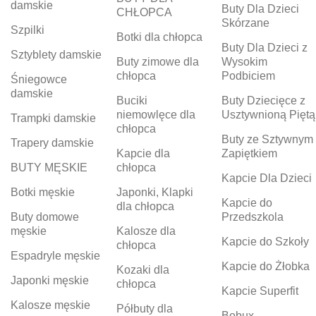
damskie
Buty Dla Dzieci
CHŁOPCA
Skórzane
Szpilki
Botki dla chłopca
Buty Dla Dzieci z
Sztyblety damskie
Buty zimowe dla
Wysokim
chłopca
Podbiciem
Śniegowce
damskie
Buciki
Buty Dziecięce z
niemowlęce dla
Usztywnioną Piętą
Trampki damskie
chłopca
Buty ze Sztywnym
Trapery damskie
Kapcie dla
Zapiętkiem
BUTY MĘSKIE
chłopca
Kapcie Dla Dzieci
Botki męskie
Japonki, Klapki
Kapcie do
dla chłopca
Buty domowe
Przedszkola
męskie
Kalosze dla
Kapcie do Szkoły
chłopca
Espadryle męskie
Kapcie do Żłobka
Kozaki dla
Japonki męskie
chłopca
Kapcie Superfit
Kalosze męskie
Półbuty dla
Bobux