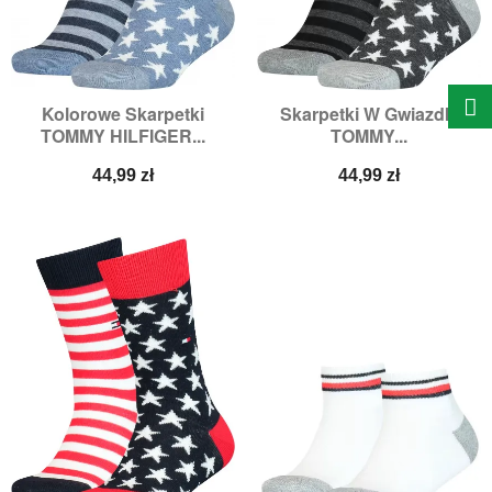
Kolorowe Skarpetki
Skarpetki W Gwiazdki
TOMMY HILFIGER...
TOMMY...
Cena
Cena
44,99 zł
44,99 zł