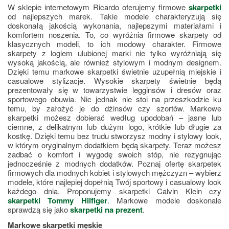
W sklepie internetowym Ricardo oferujemy firmowe 
skarpetki
od najlepszych marek. Takie modele charakteryzują się 
doskonałą jakością wykonania, najlepszymi materiałami i 
komfortem noszenia. To, co wyróżnia firmowe skarpety od 
klasycznych modeli, to ich modowy charakter. Firmowe 
skarpety z logiem ulubionej marki nie tylko wyróżniają się 
wysoką jakością, ale również stylowym i modnym designem. 
Dzięki temu markowe skarpetki świetnie uzupełnią miejskie i 
casualowe stylizacje. Wysokie skarpety świetnie będą 
prezentowały się w towarzystwie legginsów i dresów oraz 
sportowego obuwia. Nic jednak nie stoi na przeszkodzie ku 
temu, by założyć je do dżinsów czy szortów. Markowe 
skarpetki możesz dobierać według upodobań – jasne lub 
ciemne, z delikatnym lub dużym logo, krótkie lub długie za 
kostkę. Dzięki temu bez trudu stworzysz modny i stylowy look, 
w którym oryginalnym dodatkiem będą skarpety. Teraz możesz 
zadbać o komfort i wygodę swoich stóp, nie rezygnując 
jednocześnie z modnych dodatków. Poznaj ofertę skarpetek 
firmowych dla modnych kobiet i stylowych mężczyzn – wybierz 
modele, które najlepiej dopełnią Twój sportowy i casualowy look 
każdego dnia. Proponujemy skarpetki Calvin Klein czy 
skarpetki Tommy Hilfiger
. Markowe modele doskonale 
sprawdzą się jako 
skarpetki na prezent
.
Markowe skarpetki męskie 