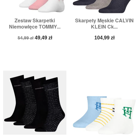
Zestaw Skarpetki
Skarpety Męskie CALVIN
Niemowlęce TOMMY...
KLEIN Ck...
Cena
Cena
Cena
49,49 zł
104,99 zł
54,99 zł
podstawowa