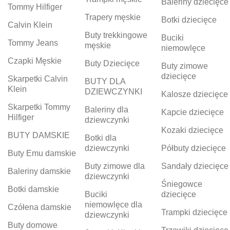
Baleriny dziecięce
Tommy Hilfiger
Trapery męskie
Botki dziecięce
Calvin Klein
Buty trekkingowe
Buciki
Tommy Jeans
męskie
niemowlęce
Czapki Męskie
Buty Dziecięce
Buty zimowe
dziecięce
Skarpetki Calvin
BUTY DLA
Klein
DZIEWCZYNKI
Kalosze dziecięce
Skarpetki Tommy
Baleriny dla
Kapcie dziecięce
Hilfiger
dziewczynki
Kozaki dziecięce
BUTY DAMSKIE
Botki dla
dziewczynki
Półbuty dziecięce
Buty Emu damskie
Buty zimowe dla
Sandały dziecięce
Baleriny damskie
dziewczynki
Śniegowce
Botki damskie
Buciki
dziecięce
niemowlęce dla
Czółena damskie
Trampki dziecięce
dziewczynki
Buty domowe