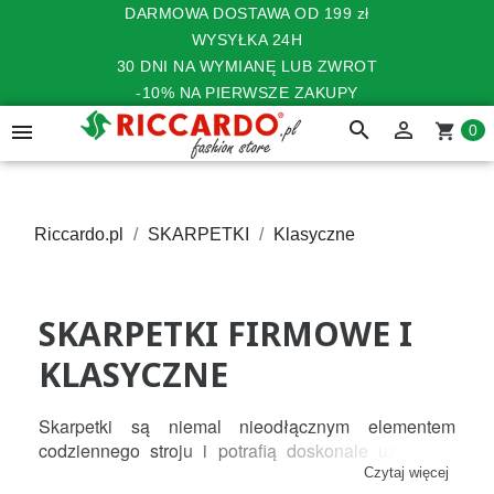
DARMOWA DOSTAWA OD 199 zł
WYSYŁKA 24H
30 DNI NA WYMIANĘ LUB ZWROT
-10% NA PIERWSZE ZAKUPY
search


shopping_cart
0
Riccardo.pl
SKARPETKI
Klasyczne
SKARPETKI FIRMOWE I
KLASYCZNE
Skarpetki są niemal nieodłącznym elementem 
codziennego stroju i potrafią doskonale uzupełnić 
ubiór. Zarówno skarpetki damskie jak i skarpetki 
Czytaj więcej