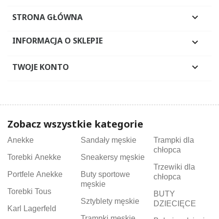
STRONA GŁÓWNA

INFORMACJA O SKLEPIE

TWOJE KONTO

Zobacz wszystkie kategorie
Anekke
Sandały męskie
Trampki dla
chłopca
Torebki Anekke
Sneakersy męskie
Trzewiki dla
Portfele Anekke
Buty sportowe
chłopca
męskie
Torebki Tous
BUTY
Sztyblety męskie
DZIECIĘCE
Karl Lagerfeld
Trampki męskie