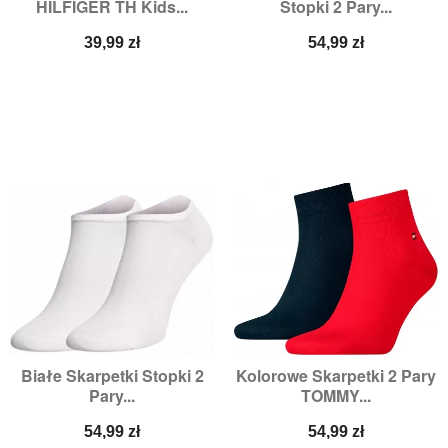
HILFIGER TH Kids...
Stopki 2 Pary...
Cena
Cena
39,99 zł
54,99 zł
Białe Skarpetki Stopki 2
Kolorowe Skarpetki 2 Pary
Pary...
TOMMY...
Cena
Cena
54,99 zł
54,99 zł