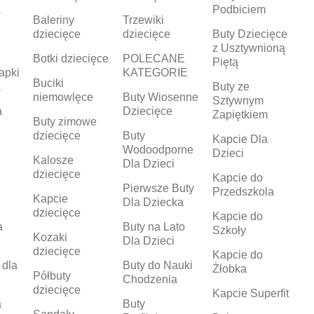
a
Podbiciem
Baleriny
Trzewiki
dziecięce
dziecięce
Buty Dziecięce
z Usztywnioną
Botki dziecięce
POLECANE
Piętą
apki
KATEGORIE
Buciki
a
Buty ze
niemowlęce
Buty Wiosenne
Sztywnym
a
Dziecięce
Zapiętkiem
Buty zimowe
dziecięce
Buty
Kapcie Dla
Wodoodporne
Dzieci
Kalosze
Dla Dzieci
dziecięce
Kapcie do
Pierwsze Buty
Przedszkola
Kapcie
Dla Dziecka
dziecięce
Kapcie do
a
Buty na Lato
Szkoły
Kozaki
Dla Dzieci
dziecięce
Kapcie do
 dla
Buty do Nauki
Żłobka
Półbuty
Chodzenia
dziecięce
Kapcie Superfit
a
Buty