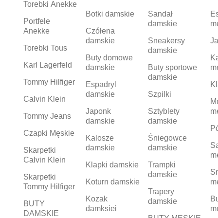
Torebki Anekke
Botki damskie
Sandał
Es
Portfele
damskie
m
Anekke
Czółena
damskie
Sneakersy
Ja
Torebki Tous
damskie
Buty domowe
K
Karl Lagerfeld
damskie
Buty sportowe
m
damskie
Tommy Hilfiger
Espadryl
Kl
damskie
Szpilki
Calvin Klein
M
Japonk
Sztyblety
m
Tommy Jeans
damskie
damskie
Pó
Czapki Męskie
Kalosze
Śniegowce
S
damskie
damskie
Skarpetki
m
Calvin Klein
Klapki damskie
Trampki
S
damskie
Skarpetki
Koturn damskie
m
Tommy Hilfiger
Trapery
Kozak
Bu
damskie
BUTY
damksiei
m
DAMSKIE