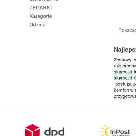
ZEGARKI
Kategorie
Odzież
Pokazan
Najleps
Zestawy s
różnorodn
skarpetki
t
skarpetki 
posłużą p
komfort w 
przygotowa