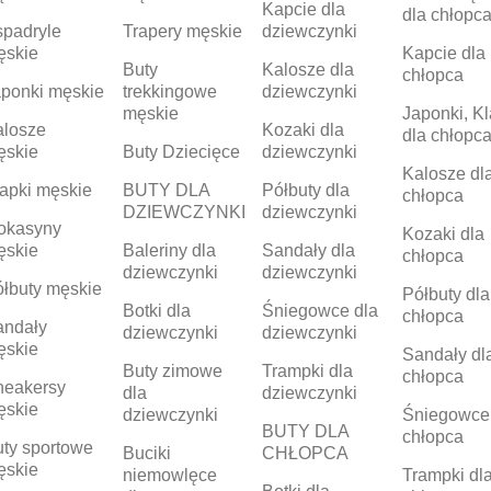
Kapcie dla
dla chłopc
padryle
Trapery męskie
dziewczynki
ęskie
Kapcie dla
Buty
Kalosze dla
chłopca
ponki męskie
trekkingowe
dziewczynki
męskie
Japonki, Kl
alosze
Kozaki dla
dla chłopc
ęskie
Buty Dziecięce
dziewczynki
Kalosze dl
apki męskie
BUTY DLA
Półbuty dla
chłopca
DZIEWCZYNKI
dziewczynki
okasyny
Kozaki dla
ęskie
Baleriny dla
Sandały dla
chłopca
dziewczynki
dziewczynki
łbuty męskie
Półbuty dla
Botki dla
Śniegowce dla
chłopca
andały
dziewczynki
dziewczynki
ęskie
Sandały dl
Buty zimowe
Trampki dla
chłopca
neakersy
dla
dziewczynki
ęskie
dziewczynki
Śniegowce
BUTY DLA
chłopca
ty sportowe
Buciki
CHŁOPCA
ęskie
niemowlęce
Trampki dl