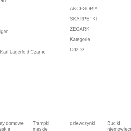
eld
AKCESORIA
SKARPETKI
ZEGARKI
iger
Kategorie
Odzież
Karl Lagerfeld Czarne
uty domowe
Trampki
dziewczynki
Buciki
ęskie
męskie
niemowlęc