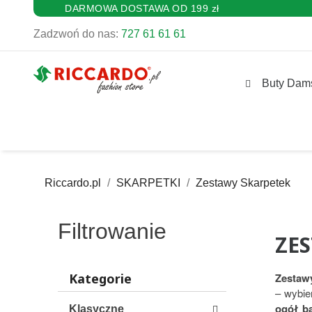
DARMOWA DOSTAWA OD 199 zł
Zadzwoń do nas:
727 61 61 61
Buty Dam
Riccardo.pl
SKARPETKI
Zestawy Skarpetek
Filtrowanie
ZE
Kategorie
Zestawy
– wybie
ogół ba
Klasyczne