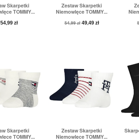
aw Skarpetki
Zestaw Skarpetki
Z

zybki podgląd
Szybki podgląd
lęce TOMMY...
Niemowlęce TOMMY...
Nie
ry:
11/14,
15/18
Rozmiary:
15/18,
19/22
R
Cena
Cena
Cena
54,99 zł
49,49 zł
54,99 zł
5
podstawowa
aw Skarpetki
Zestaw Skarpetki
Skarp

zybki podgląd
Szybki podgląd
lęce TOMMY...
Niemowlęce TOMMY...
miary:
19/22
Rozmiary:
19/22