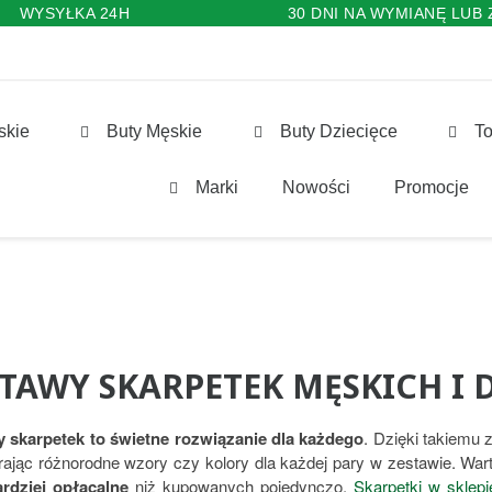
WYSYŁKA 24H
30 DNI NA WYMIANĘ LUB
skie
Buty Męskie
Buty Dziecięce
To
Marki
Nowości
Promocje
STAWY SKARPETEK MĘSKICH I
 skarpetek to świetne rozwiązanie dla każdego
. Dzięki takiemu
rając różnorodne wzory czy kolory dla każdej pary w zestawie. War
rdziej opłacalne
niż kupowanych pojedynczo.
Skarpetki w sklepi