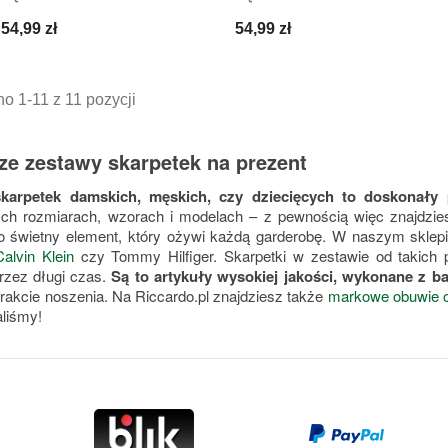
Cena
Cena
54,99 zł
54,99 zł
o 1-11 z 11 pozycji
ze zestawy skarpetek na prezent
karpetek damskich, męskich, czy dziecięcych to doskonały
ych rozmiarach, wzorach i modelach – z pewnością więc znajdzi
o świetny element, który ożywi każdą garderobę. W naszym sklepi
Calvin Klein
czy Tommy Hilfiger. Skarpetki w zestawie od takich 
rzez długi czas.
Są to artykuły wysokiej jakości, wykonane z 
trakcie noszenia. Na Riccardo.pl znajdziesz także
markowe obuwie o
liśmy!