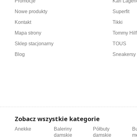
Promocje
Karl Lagerf
Nowe produkty
Superfit
Kontakt
Tikki
Mapa strony
Tommy Hilf
Sklep stacjonarny
TOUS
Blog
Sneakersy 
Zobacz wszystkie kategorie
Anekke
Baleriny
Półbuty
B
damskie
damskie
m