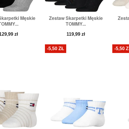
Skarpetki Męskie
Zestaw Skarpetki Męskie
Zest

zybki podgląd
Szybki podgląd
TOMMY...
TOMMY...
miary:
43/46
Rozmiary:
39/42
Roz
Cena
Cena
129,99 zł
119,99 zł
-5,50 ZŁ
-5,50 