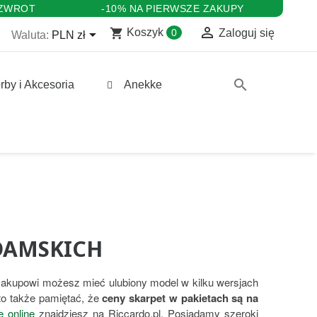
 ZWROT
-10% NA PIERWSZE ZAKUPY

shopping_cart

Koszyk
0
Zaloguj się
Waluta:
PLN zł
search
rby i Akcesoria
Anekke
 DAMSKICH
 zakupowi możesz mieć ulubiony model w kilku wersjach
to także pamiętać, że
ceny skarpet w pakietach są na
e online
znajdziesz na Riccardo.pl. Posiadamy szeroki