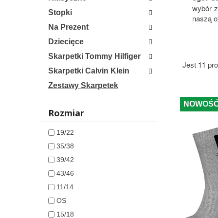
wybór z
Stopki
naszą of
Na Prezent
Dziecięce
Skarpetki Tommy Hilfiger
Jest 11 pr
Skarpetki Calvin Klein
Zestawy Skarpetek
NOWOŚ
Rozmiar
19/22
35/38
39/42
43/46
11/14
OS
15/18