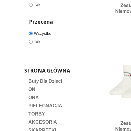
Zest

Tak
S
Niemow
Rozmia
Przecena
Wszystko
Tak
STRONA GŁÓWNA
Buty Dla Dzieci
ON
ONA
PIELĘGNACJA
TORBY
Zest
AKCESORIA

S
Niemow
Roz
SKARPETKI