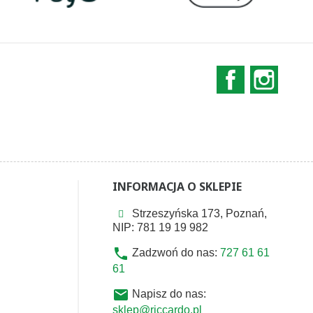
Facebook
Instag
INFORMACJA O SKLEPIE
Strzeszyńska 173, Poznań,
NIP: 781 19 19 982
phone
Zadzwoń do nas:
727 61 61
61
email
Napisz do nas:
sklep@riccardo.pl