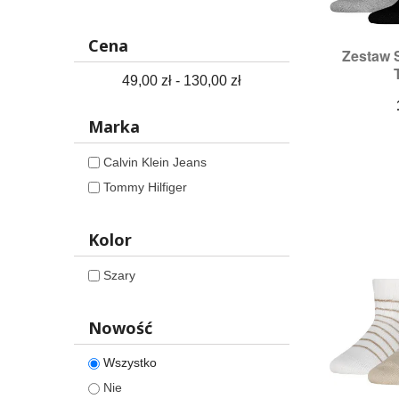
Cena
Zestaw 

S
Roz
49,00 zł - 130,00 zł
Marka
Calvin Klein Jeans
Tommy Hilfiger
Kolor
Szary
Nowość
Wszystko
Nie