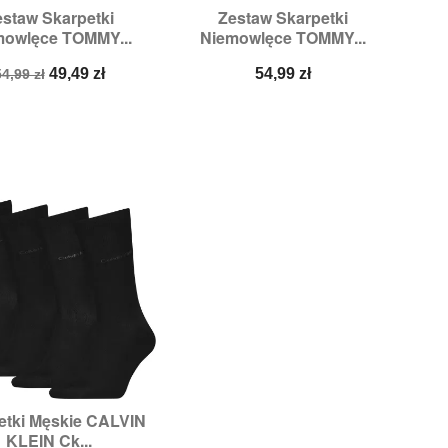
estaw Skarpetki
Zestaw Skarpetki


Szybki podgląd
Szybki podgląd
mowlęce TOMMY...
Niemowlęce TOMMY...
ozmiary:
15/18
Rozmiary:
15/18,
19/22
Cena
Cena
Cena
49,49 zł
54,99 zł
4,99 zł
podstawowa
etki Męskie CALVIN

Szybki podgląd
KLEIN Ck...
Rozmiary:
OS