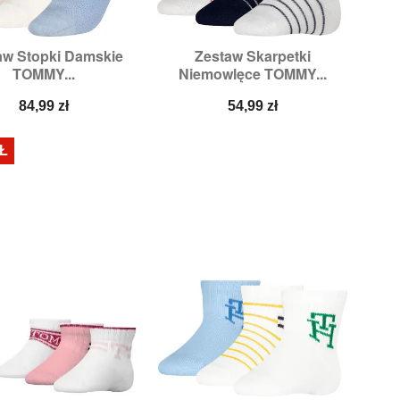
aw Stopki Damskie
Zestaw Skarpetki


Szybki podgląd
Szybki podgląd
TOMMY...
Niemowlęce TOMMY...
miary:
35/38,
39/42
Rozmiary:
15/18,
19/22
Cena
Cena
84,99 zł
54,99 zł
ZŁ