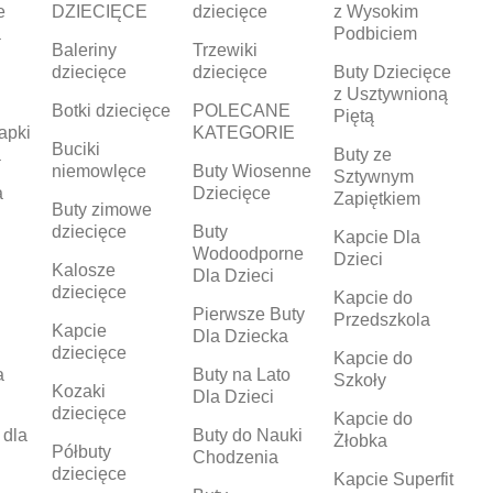
e
DZIECIĘCE
dziecięce
z Wysokim
a
Podbiciem
Baleriny
Trzewiki
dziecięce
dziecięce
Buty Dziecięce
z Usztywnioną
Botki dziecięce
POLECANE
Piętą
apki
KATEGORIE
Buciki
a
Buty ze
niemowlęce
Buty Wiosenne
Sztywnym
a
Dziecięce
Zapiętkiem
Buty zimowe
dziecięce
Buty
Kapcie Dla
Wodoodporne
Dzieci
Kalosze
Dla Dzieci
dziecięce
Kapcie do
Pierwsze Buty
Przedszkola
Kapcie
Dla Dziecka
dziecięce
Kapcie do
a
Buty na Lato
Szkoły
Kozaki
Dla Dzieci
dziecięce
Kapcie do
 dla
Buty do Nauki
Żłobka
Półbuty
Chodzenia
dziecięce
Kapcie Superfit