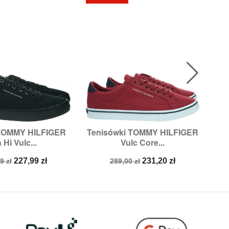
TOMMY HILFIGER
Tenisówki TOMMY HILFIGER

ybki podgląd
Szybki podgląd
 Hi Vulc...
Vulc Core...
zmiary:
44
Rozmiary:
42,
45
a
Cena
Cena
Cena
227,99 zł
231,20 zł
9 zł
289,00 zł
stawowa
podstawowa