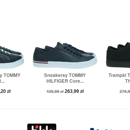
sy TOMMY
Sneakersy TOMMY
Trampki 


odgląd
Szybki podgląd
Sz
...
HILFIGER Core...
Th
,
45,
46
Rozmiary:
41
Ro
na
Cena
Cena
Cen
,20 zł
263,99 zł
439,99 zł
379,9
a
podstawowa
pod