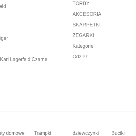
TORBY
eld
AKCESORIA
SKARPETKI
ZEGARKI
iger
Kategorie
Odzież
Karl Lagerfeld Czarne
uty domowe
Trampki
dziewczynki
Buciki