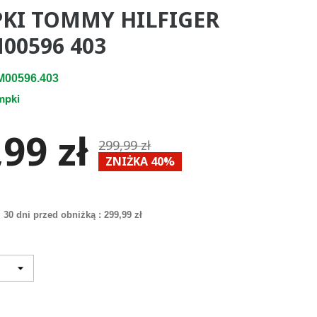
KI TOMMY HILFIGER
00596 403
00596.403
mpki
99 zł
299,99 zł
ZNIŻKA 40%
 30 dni przed obniżką :
299,99 zł