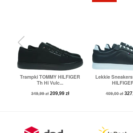
Trampki TOMMY HILFIGER
Lekkie Sneaker


Szybki podgląd
Szybki p
Th Hi Vulc...
HILFIGER
Rozmiary:
44
Rozmiary:
41
Cena
Cena
Cena
Ce
209,99 zł
327
349,99 zł
409,00 zł
podstawowa
podstawow