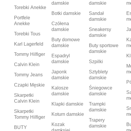
damskie
damskie
m
Torebki Anekke
Botki damskie
Sandał
Es
Portfele
damskie
m
Anekke
Czółena
damskie
Sneakersy
Ja
Torebki Tous
damskie
Buty domowe
K
Karl Lagerfeld
damskie
Buty sportowe
m
damskie
Tommy Hilfiger
Espadryl
Kl
damskie
Szpilki
Calvin Klein
M
Japonk
Sztyblety
m
Tommy Jeans
damskie
damskie
Pó
Czapki Męskie
Kalosze
Śniegowce
S
damskie
damskie
Skarpetki
m
Calvin Klein
Klapki damskie
Trampki
S
damskie
Skarpetki
Koturn damskie
m
Tommy Hilfiger
Trapery
Kozak
Bu
damskie
BUTY
damksiei
m