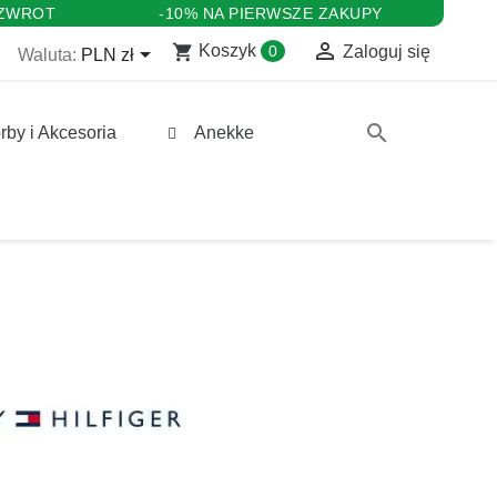
 ZWROT
-10% NA PIERWSZE ZAKUPY

shopping_cart

Koszyk
0
Zaloguj się
Waluta:
PLN zł
search
rby i Akcesoria
Anekke