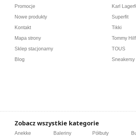
Promocje
Karl Lagerf
Nowe produkty
Superfit
Kontakt
Tikki
Mapa strony
Tommy Hilf
Sklep stacjonarny
TOUS
Blog
Sneakersy 
Zobacz wszystkie kategorie
Anekke
Baleriny
Półbuty
B