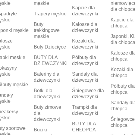
ęskie
męskie
niemowlęc
Kapcie dla
dla chłopc
padryle
Trapery męskie
dziewczynki
ęskie
Kapcie dla
Buty
Kalosze dla
chłopca
ponki męskie
trekkingowe
dziewczynki
męskie
Japonki, Kl
alosze
Kozaki dla
dla chłopc
ęskie
Buty Dziecięce
dziewczynki
Kalosze dl
apki męskie
BUTY DLA
Półbuty dla
chłopca
DZIEWCZYNKI
dziewczynki
okasyny
Kozaki dla
ęskie
Baleriny dla
Sandały dla
chłopca
dziewczynki
dziewczynki
łbuty męskie
Półbuty dla
Botki dla
Śniegowce dla
chłopca
andały
dziewczynki
dziewczynki
ęskie
Sandały dl
Buty zimowe
Trampki dla
chłopca
neakersy
dla
dziewczynki
ęskie
dziewczynki
Śniegowce
BUTY DLA
chłopca
ty sportowe
Buciki
CHŁOPCA
ęskie