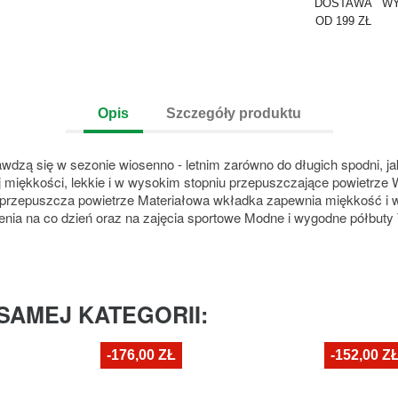
DOSTAWA
WY
OD 199 ZŁ
Opis
Szczegóły produktu
dzą się w sezonie wiosenno - letnim zarówno do długich spodni, ja
ej miękkości, lekkie i w wysokim stopniu przepuszczające powietrz
iu przepuszcza powietrze Materiałowa wkładka zapewnia miękkość i 
nia na co dzień oraz na zajęcia sportowe Modne i wygodne półbuty 
SAMEJ KATEGORII:
-176,00 ZŁ
-152,00 Z