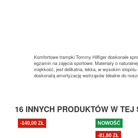
Komfortowe trampki Tommy Hilfiger doskonale spraw
egzamin na zajęcia sportowe. Materiały o naturaln
miękkość, jest delikatna, lekka, w wysokim stopn
doskonałą amortyzację wstrząsów Idealne do nosze
16 INNYCH PRODUKTÓW W TEJ 
-140,00 ZŁ
NOWOŚĆ
-81,80 ZŁ