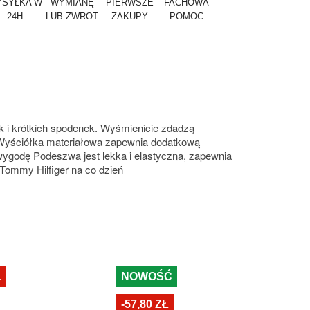
SYŁKA W
WYMIANĘ
PIERWSZE
FACHOWA
24H
LUB ZWROT
ZAKUPY
POMOC
k i krótkich spodenek. Wyśmienicie zdadzą
e Wyściółka materiałowa zapewnia dodatkową
wygodę Podeszwa jest lekka i elastyczna, zapewnia
Tommy Hilfiger na co dzień
Ł
NOWOŚĆ
N
-57,80 ZŁ
-8