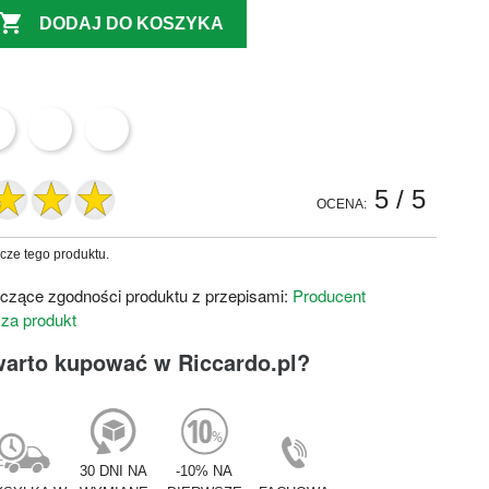

DODAJ DO KOSZYKA
5
/ 5
OCENA:
zcze tego produktu.
czące zgodności produktu z przepisami:
Producent
 za produkt
warto kupować w Riccardo.pl?
30 DNI NA
-10% NA