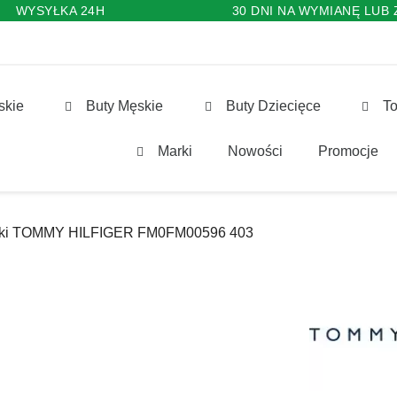
WYSYŁKA 24H
30 DNI NA WYMIANĘ LUB
skie
Buty Męskie
Buty Dziecięce
To
Marki
Nowości
Promocje
ki TOMMY HILFIGER FM0FM00596 403