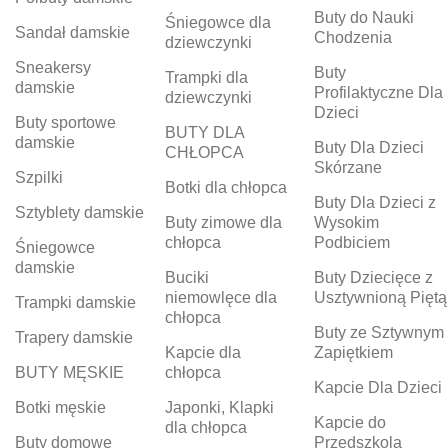
Buty do Nauki
Śniegowce dla
Sandał damskie
Chodzenia
dziewczynki
Sneakersy
Buty
Trampki dla
damskie
Profilaktyczne Dla
dziewczynki
Dzieci
Buty sportowe
BUTY DLA
damskie
Buty Dla Dzieci
CHŁOPCA
Skórzane
Szpilki
Botki dla chłopca
Buty Dla Dzieci z
Sztyblety damskie
Buty zimowe dla
Wysokim
chłopca
Podbiciem
Śniegowce
damskie
Buciki
Buty Dziecięce z
niemowlęce dla
Usztywnioną Piętą
Trampki damskie
chłopca
Buty ze Sztywnym
Trapery damskie
Kapcie dla
Zapiętkiem
BUTY MĘSKIE
chłopca
Kapcie Dla Dzieci
Botki męskie
Japonki, Klapki
Kapcie do
dla chłopca
Buty domowe
Przedszkola