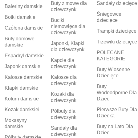
Buty zimowe dla
Sandały dziecięce
Baleriny damskie
dziewczynki
Śniegowce
Botki damskie
Buciki
dziecięce
niemowlęce dla
Czółena damskie
Trampki dziecięce
dziewczynki
Buty domowe
Trzewiki dziecięce
Japonki, Klapki
damskie
dla dziewczynki
POLECANE
Espadryl damskie
KATEGORIE
Kapcie dla
Japonk damskie
dziewczynki
Buty Wiosenne
Dziecięce
Kalosze damskie
Kalosze dla
dziewczynki
Buty
Klapki damskie
Wodoodporne Dla
Kozaki dla
Koturn damskie
Dzieci
dziewczynki
Kozak damksiei
Pierwsze Buty Dla
Półbuty dla
Dziecka
dziewczynki
Mokasyny
damskie
Buty na Lato Dla
Sandały dla
Dzieci
dziewczynki
Półbuty damskie