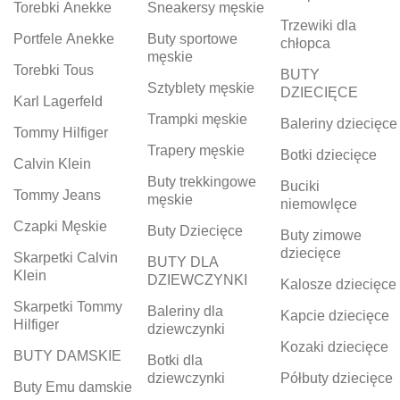
Torebki Anekke
Sneakersy męskie
Trzewiki dla
Portfele Anekke
Buty sportowe
chłopca
męskie
Torebki Tous
BUTY
Sztyblety męskie
DZIECIĘCE
Karl Lagerfeld
Trampki męskie
Baleriny dziecięce
Tommy Hilfiger
Trapery męskie
Botki dziecięce
Calvin Klein
Buty trekkingowe
Buciki
Tommy Jeans
męskie
niemowlęce
Czapki Męskie
Buty Dziecięce
Buty zimowe
dziecięce
Skarpetki Calvin
BUTY DLA
Klein
DZIEWCZYNKI
Kalosze dziecięce
Skarpetki Tommy
Baleriny dla
Kapcie dziecięce
Hilfiger
dziewczynki
Kozaki dziecięce
BUTY DAMSKIE
Botki dla
dziewczynki
Półbuty dziecięce
Buty Emu damskie