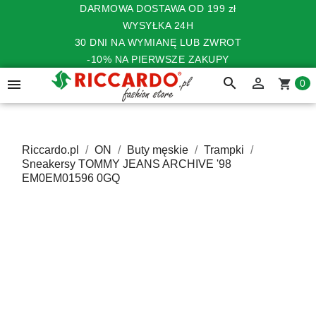
DARMOWA DOSTAWA OD 199 zł
WYSYŁKA 24H
30 DNI NA WYMIANĘ LUB ZWROT
-10% NA PIERWSZE ZAKUPY
search


shopping_cart
0
Riccardo.pl
ON
Buty męskie
Trampki
Sneakersy TOMMY JEANS ARCHIVE '98
EM0EM01596 0GQ