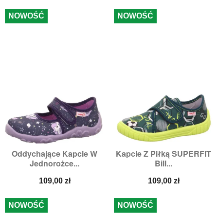
NOWOŚĆ
NOWOŚĆ
Oddychające Kapcie W
Kapcie Z Piłką SUPERFIT
Jednorożce...
Bill...
Cena
Cena
109,00 zł
109,00 zł
NOWOŚĆ
NOWOŚĆ