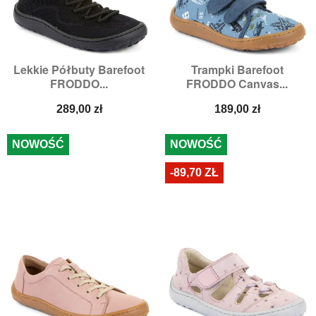
Lekkie Półbuty Barefoot
Trampki Barefoot
FRODDO...
FRODDO Canvas...
Cena
Cena
289,00 zł
189,00 zł
NOWOŚĆ
NOWOŚĆ
-89,70 ZŁ