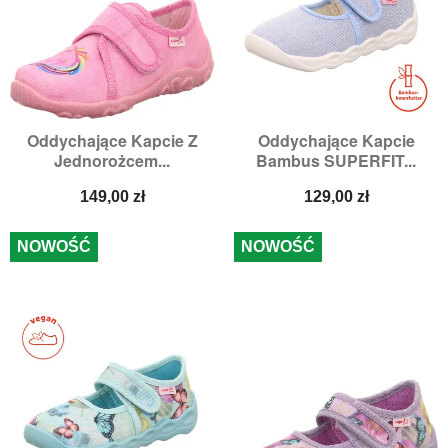
Oddychające Kapcie Z
Oddychające Kapcie
Jednorożcem...
Bambus SUPERFIT...
Cena
Cena
149,00 zł
129,00 zł
NOWOŚĆ
NOWOŚĆ