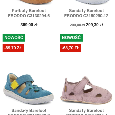
Półbuty Barefoot
Sandały Barefoot
FRODDO G3130294-6
FRODDO G3150290-12
Cena
Cena
Cena
369,00 zł
209,30 zł
299,00 zł
podstawowa
NOWOŚĆ
NOWOŚĆ
-89,70 ZŁ
-68,70 ZŁ
Sandały Barefoot
Sandały Barefoot