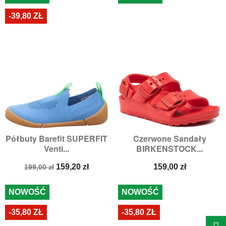
-39,80 ZŁ
Półbuty Barefit SUPERFIT
Czerwone Sandały
Venti...
BIRKENSTOCK...
Cena
Cena
Cena
159,20 zł
159,00 zł
199,00 zł
podstawowa
NOWOŚĆ
NOWOŚĆ
-35,80 ZŁ
-35,80 ZŁ