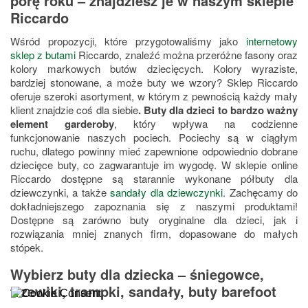
porę roku – znajdziesz je w naszym sklepie
Riccardo
Wśród propozycji, które przygotowaliśmy jako
internetowy
sklep z butami
Riccardo, znaleźć można przeróżne fasony oraz
kolory markowych butów dziecięcych. Kolory wyraziste,
bardziej stonowane, a może buty we wzory? Sklep Riccardo
oferuje szeroki asortyment, w którym z pewnością każdy mały
klient znajdzie coś dla siebie
. Buty dla dzieci to bardzo ważny
element garderoby
, który wpływa na codzienne
funkcjonowanie naszych pociech. Pociechy są w ciągłym
ruchu, dlatego powinny mieć zapewnione odpowiednio dobrane
dziecięce buty, co zagwarantuje im wygodę. W sklepie online
Riccardo dostępne są starannie wykonane półbuty dla
dziewczynki, a także
sandały dla dziewczynki
. Zachęcamy do
dokładniejszego zapoznania się z naszymi produktami!
Dostępne są zarówno buty oryginalne dla dzieci, jak i
rozwiązania mniej znanych firm, dopasowane do małych
stópek.
Wybierz buty dla dziecka – śniegowce,
trzewiki, trampki, sandały, buty barefoot