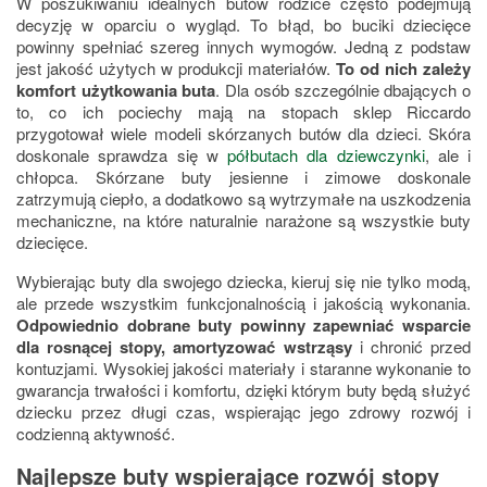
W poszukiwaniu idealnych butów rodzice często podejmują
decyzję w oparciu o wygląd. To błąd, bo buciki dziecięce
powinny spełniać szereg innych wymogów. Jedną z podstaw
jest jakość użytych w produkcji materiałów.
To od nich zależy
komfort użytkowania buta
. Dla osób szczególnie dbających o
to, co ich pociechy mają na stopach sklep Riccardo
przygotował wiele modeli skórzanych butów dla dzieci. Skóra
doskonale sprawdza się w
półbutach dla dziewczynki
, ale i
chłopca. Skórzane buty jesienne i zimowe doskonale
zatrzymują ciepło, a dodatkowo są wytrzymałe na uszkodzenia
mechaniczne, na które naturalnie narażone są wszystkie buty
dziecięce.
Wybierając buty dla swojego dziecka, kieruj się nie tylko modą,
ale przede wszystkim funkcjonalnością i jakością wykonania.
Odpowiednio dobrane buty powinny zapewniać wsparcie
dla rosnącej stopy, amortyzować wstrząsy
i chronić przed
kontuzjami. Wysokiej jakości materiały i staranne wykonanie to
gwarancja trwałości i komfortu, dzięki którym buty będą służyć
dziecku przez długi czas, wspierając jego zdrowy rozwój i
codzienną aktywność.
Najlepsze buty wspierające rozwój stopy