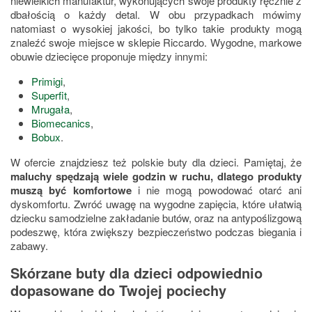
niewielkich manufaktur, wykonujących swoje produkty ręcznie z
dbałością o każdy detal. W obu przypadkach mówimy
natomiast o wysokiej jakości, bo tylko takie produkty mogą
znaleźć swoje miejsce w sklepie Riccardo. Wygodne, markowe
obuwie dziecięce proponuje między innymi:
Primigi
,
Superfit
,
Mrugała
,
Biomecanics
,
Bobux
.
W ofercie znajdziesz też polskie buty dla dzieci. Pamiętaj, że
maluchy spędzają wiele godzin w ruchu, dlatego produkty
muszą być komfortowe
i nie mogą powodować otarć ani
dyskomfortu. Zwróć uwagę na wygodne zapięcia, które ułatwią
dziecku samodzielne zakładanie butów, oraz na antypoślizgową
podeszwę, która zwiększy bezpieczeństwo podczas biegania i
zabawy.
Skórzane buty dla dzieci odpowiednio
dopasowane do Twojej pociechy