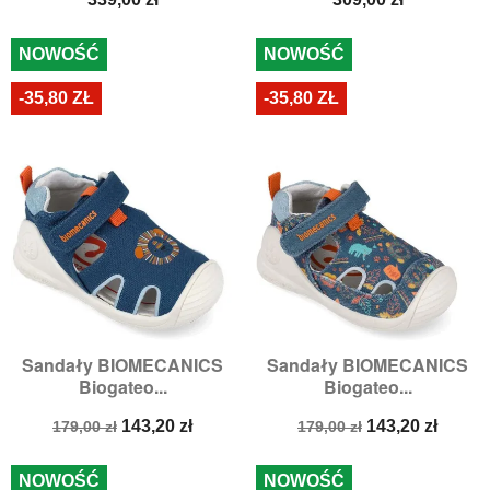
NOWOŚĆ
NOWOŚĆ
-35,80 ZŁ
-35,80 ZŁ
Sandały BIOMECANICS
Sandały BIOMECANICS
Biogateo...
Biogateo...
Cena
Cena
Cena
Cena
143,20 zł
143,20 zł
179,00 zł
179,00 zł
podstawowa
podstawowa
NOWOŚĆ
NOWOŚĆ