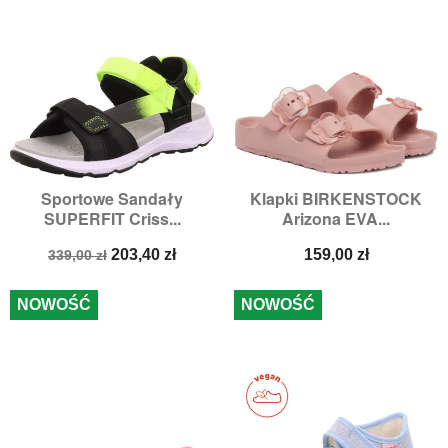
Sportowe Sandały
Klapki BIRKENSTOCK
SUPERFIT Criss...
Arizona EVA...
Cena
Cena
Cena
203,40 zł
159,00 zł
339,00 zł
podstawowa
NOWOŚĆ
NOWOŚĆ