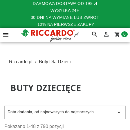
DARMOWA DOSTAWA OD 199 zł
WYSYŁKA 24H
30 DNI NA WYMIANĘ LUB ZWROT
-10% NA PIERWSZE ZAKUPY
search


shopping_cart
0
Riccardo.pl
Buty Dla Dzieci
BUTY DZIECIĘCE

Data dodania, od najnowszych do najstarszych
Pokazano 1-48 z 790 pozycji