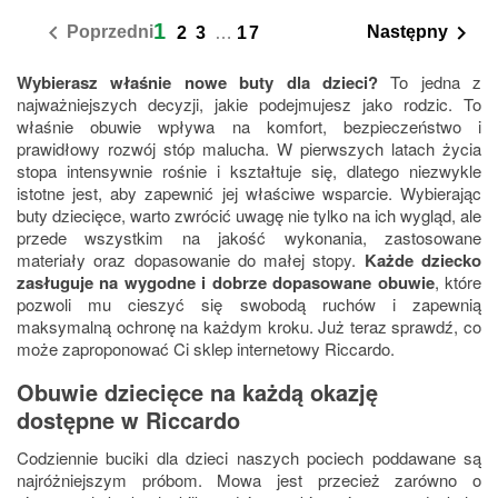
1


Poprzedni
Następny
2
3
…
17
Wybierasz właśnie nowe buty dla dzieci?
To jedna z
najważniejszych decyzji, jakie podejmujesz jako rodzic. To
właśnie obuwie wpływa na komfort, bezpieczeństwo i
prawidłowy rozwój stóp malucha. W pierwszych latach życia
stopa intensywnie rośnie i kształtuje się, dlatego niezwykle
istotne jest, aby zapewnić jej właściwe wsparcie. Wybierając
buty dziecięce, warto zwrócić uwagę nie tylko na ich wygląd, ale
przede wszystkim na jakość wykonania, zastosowane
materiały oraz dopasowanie do małej stopy.
Każde dziecko
zasługuje na wygodne i dobrze dopasowane obuwie
, które
pozwoli mu cieszyć się swobodą ruchów i zapewnią
maksymalną ochronę na każdym kroku. Już teraz sprawdź, co
może zaproponować Ci sklep internetowy Riccardo.
Obuwie dziecięce na każdą okazję
dostępne w Riccardo
Codziennie buciki dla dzieci naszych pociech poddawane są
najróżniejszym próbom. Mowa jest przecież zarówno o