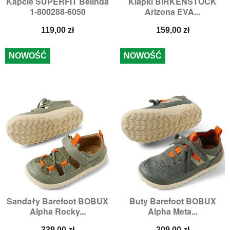
Kapcie SUPERFIT Belinda
Klapki BIRKENSTOCK
1-800288-6050
Arizona EVA...
Cena
Cena
119,00 zł
159,00 zł
NOWOŚĆ
NOWOŚĆ
Sandały Barefoot BOBUX
Buty Barefoot BOBUX
Alpha Rocky...
Alpha Meta...
Cena
Cena
339,00 zł
309,00 zł