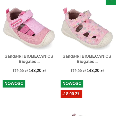
Sandałki BIOMECANICS
Sandałki BIOMECANICS
Biogateo...
Biogateo...
Cena
Cena
Cena
Cena
143,20 zł
143,20 zł
179,00 zł
179,00 zł
podstawowa
podstawowa
NOWOŚĆ
NOWOŚĆ
-18,90 ZŁ