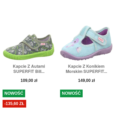
Kapcie Z Autami
Kapcie Z Konikiem
SUPERFIT Bill...
Morskim SUPERFIT...
Cena
Cena
109,00 zł
149,00 zł
NOWOŚĆ
NOWOŚĆ
-135,60 ZŁ