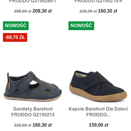
FRODDO G3150290-7
FRODDO G2150215-4
Cena
Cena
Cena
Cena
209,30 zł
160,30 zł
299,00 zł
229,00 zł
podstawowa
podstawowa
NOWOŚĆ
NOWOŚĆ
-68,70 ZŁ
Sandały Barefoot
Kapcie Barefoot Dla Dzieci
FRODDO G2150215
FRODDO...
Cena
Cena
Cena
160,30 zł
159,00 zł
229,00 zł
podstawowa