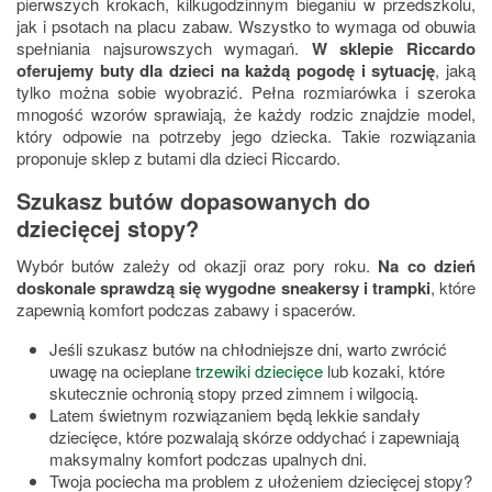
pierwszych krokach, kilkugodzinnym bieganiu w przedszkolu,
jak i psotach na placu zabaw. Wszystko to wymaga od obuwia
spełniania najsurowszych wymagań.
W sklepie Riccardo
oferujemy buty dla dzieci na każdą pogodę i sytuację
, jaką
tylko można sobie wyobrazić. Pełna rozmiarówka i szeroka
mnogość wzorów sprawiają, że każdy rodzic znajdzie model,
który odpowie na potrzeby jego dziecka. Takie rozwiązania
proponuje sklep z butami dla dzieci Riccardo.
Szukasz butów dopasowanych do
dziecięcej stopy?
Wybór butów zależy od okazji oraz pory roku.
Na co dzień
doskonale sprawdzą się wygodne sneakersy i trampki
, które
zapewnią komfort podczas zabawy i spacerów.
Jeśli szukasz butów na chłodniejsze dni, warto zwrócić
uwagę na ocieplane
trzewiki dziecięce
lub kozaki, które
skutecznie ochronią stopy przed zimnem i wilgocią.
Latem świetnym rozwiązaniem będą lekkie sandały
dziecięce, które pozwalają skórze oddychać i zapewniają
maksymalny komfort podczas upalnych dni.
Twoja pociecha ma problem z ułożeniem dziecięcej stopy?