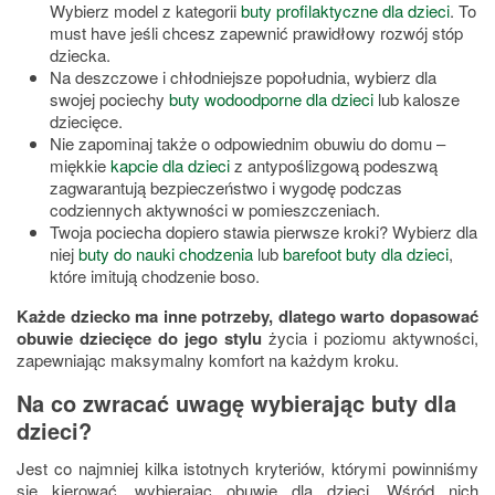
Wybierz model z kategorii
buty profilaktyczne dla dzieci
. To
must have jeśli chcesz zapewnić prawidłowy rozwój stóp
dziecka.
Na deszczowe i chłodniejsze popołudnia, wybierz dla
swojej pociechy
buty wodoodporne dla dzieci
lub kalosze
dziecięce.
Nie zapominaj także o odpowiednim obuwiu do domu –
miękkie
kapcie dla dzieci
z antypoślizgową podeszwą
zagwarantują bezpieczeństwo i wygodę podczas
codziennych aktywności w pomieszczeniach.
Twoja pociecha dopiero stawia pierwsze kroki? Wybierz dla
niej
buty do nauki chodzenia
lub
barefoot buty dla dzieci
,
które imitują chodzenie boso.
Każde dziecko ma inne potrzeby, dlatego warto dopasować
obuwie dziecięce do jego stylu
życia i poziomu aktywności,
zapewniając maksymalny komfort na każdym kroku.
Na co zwracać uwagę wybierając buty dla
dzieci?
Jest co najmniej kilka istotnych kryteriów, którymi powinniśmy
się kierować, wybierając obuwie dla dzieci. Wśród nich