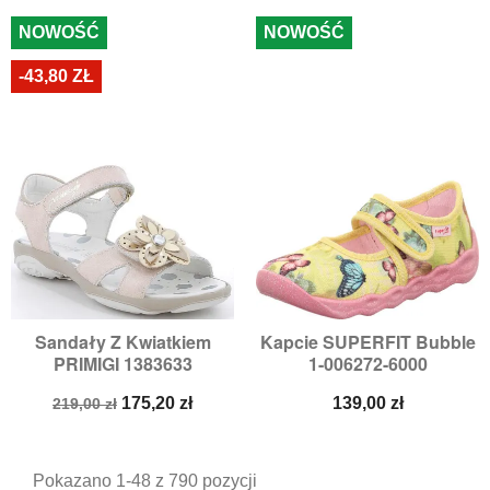
NOWOŚĆ
NOWOŚĆ
-43,80 ZŁ
Sandały Z Kwiatkiem
Kapcie SUPERFIT Bubble
PRIMIGI 1383633
1-006272-6000
Cena
Cena
Cena
175,20 zł
139,00 zł
219,00 zł
podstawowa
Pokazano 1-48 z 790 pozycji