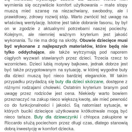
wymienia się oczywiście komfort użytkowania – małe stopy
muszą mieć szansę na niezachwiany, swobodny, ale i
prawidłowy, zdrowy rozwój stóp. Warto zwrócić też uwagę na
właściwą wentylację. Istotne jest takie dobranie fasonu, by był
on w zgodzie z aktualnymi potrzebami naszej pociechy.
Kolejnym, ale niemniej ważnym kryterium jest jakość
wykonania. Tu nie ma dróg na skróty.
Obuwie dziecięce musi
być wykonane z najlepszych materiałów, które będą nie
tylko oddychające
, ale także wytrzymają pod naporem
ciągłych wyzwań stawianych przez dzieci. Trzecia rzecz to
wzornictwo. Dzieci lubią motywy bajkowe, jednak dobrze jest
być także przygotowanym na sytuację, w której wygodne buty
dla dzieci muszą być nieco bardziej eleganckie. W takim
przypadku przydadzą się
buty dla dzieci skórzane
, dostępne z
różnymi rodzajami cholewki. Ostatnim kryterium branym pod
uwagę przez rodziców jest cena. Niekiedy warto bowiem
przeznaczyć na zakup nieco większą kwotę, ale mieć pewność
co do funkcjonalności i jakości. Są natomiast sytuacje, w
których buciki dziecięce użytkowane krótkotrwale mogą być
nieco tańsze.
Buty dla dziewczynki
i chłopca zakupione w
Riccardo służą pociechom przez długi czas, dlatego stanowią
dobrą inwestycję w komfort dziecka.