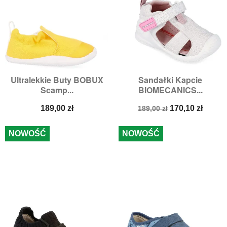
Ultralekkie Buty BOBUX
Sandałki Kapcie
Scamp...
BIOMECANICS...
Cena
Cena
Cena
189,00 zł
170,10 zł
189,00 zł
podstawowa
NOWOŚĆ
NOWOŚĆ