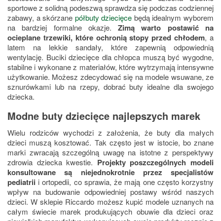
sportowe z solidną podeszwą sprawdza się podczas codziennej
zabawy, a skórzane
półbuty dziecięce
będą idealnym wyborem
na bardziej formalne okazje.
Zimą warto postawić na
ocieplane trzewiki, które ochronią stopy przed chłodem
, a
latem na lekkie sandały, które zapewnią odpowiednią
wentylację. Buciki dziecięce dla chłopca muszą być wygodne,
stabilne i wykonane z materiałów, które wytrzymają intensywne
użytkowanie. Możesz zdecydować się na modele wsuwane, ze
sznurówkami lub na rzepy, dobrać buty idealne dla swojego
dziecka.
Modne buty dziecięce najlepszych marek
Wielu rodziców wychodzi z założenia, że buty dla małych
dzieci muszą kosztować. Tak często jest w istocie, bo znane
marki zwracają szczególną uwagę na istotne z perspektywy
zdrowia dziecka kwestie.
Projekty poszczególnych modeli
konsultowane są niejednokrotnie przez specjalistów
pediatrii
i ortopedii, co sprawia, że mają one często korzystny
wpływ na budowanie odpowiedniej postawy wśród naszych
dzieci. W sklepie Riccardo możesz kupić modele uznanych na
całym świecie marek produkujących obuwie dla dzieci oraz