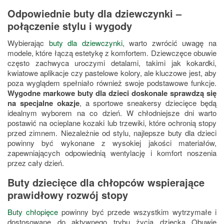
Odpowiednie buty dla dziewczynki –
połączenie stylu i wygody
Wybierając
buty dla dziewczynki
, warto zwrócić uwagę na
modele, które łączą estetykę z komfortem. Dziewczęce obuwie
często zachwyca uroczymi detalami, takimi jak kokardki,
kwiatowe aplikacje czy pastelowe kolory, ale kluczowe jest, aby
poza wyglądem spełniało również swoje podstawowe funkcje.
Wygodne markowe buty dla dzieci doskonale sprawdzą się
na specjalne okazje
, a sportowe sneakersy dziecięce będą
idealnym wyborem na co dzień. W chłodniejsze dni warto
postawić na ocieplane kozaki lub trzewiki, które ochronią stopy
przed zimnem. Niezależnie od stylu, najlepsze buty dla dzieci
powinny być wykonane z wysokiej jakości materiałów,
zapewniających odpowiednią wentylację i komfort noszenia
przez cały dzień.
Buty dziecięce dla chłopców wspierające
prawidłowy rozwój stopy
Buty chłopięce
powinny być przede wszystkim wytrzymałe i
dostosowane do aktywnego trybu życia dziecka Obuwie