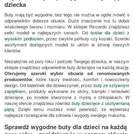
dziecka
Buty mają być wygodne, bez tego nie można w ogóle mówić o
odpowiednim doborze obuwia. Duże znaczenie ma tu dobór
właściwego fasonu i rozmiaru. W sklepie Riccardo znajdziesz
setki modeli w najlepszych cenach. Od
butów dla dzieci z
wysokim podbiciem
, przez zwykłe półbuty czy kozaki. Szeroki
asortyment dostępnych modeli to ukłon w stronę naszych
klientów.
Niezależnie od pory roku i potrzeb Twojego dziecka, w naszym
sklepie znajdziesz odpowiednie buty dziecięce na każdą okazję.
Oferujemy szeroki wybór obuwia od renomowanych
producentów
, które łączy trwałość, komfort i nowoczesny
design. Od balerinek dla dziewczynek, przez
buty ze sztywnym
zapiętkiem
, produkty wykonane ze skóry, trampki i tenisówki
dziecięce, po modele stworzone z myślą o chłopakach. W
naszej ofercie znajdziesz również
buty dziecięce z usztywnianą
piętą
. Dzięki temu możesz mieć pewność, że wybierasz
najlepsze rozwiązanie dla zdrowia i wygody swojego malucha.
Sprawdź wygodne buty dla dzieci na każdą