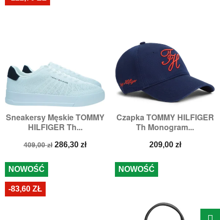
Sneakersy Męskie TOMMY
Czapka TOMMY HILFIGER
HILFIGER Th...
Th Monogram...
Cena
Cena
Cena
286,30 zł
209,00 zł
409,00 zł
podstawowa
NOWOŚĆ
NOWOŚĆ
-83,60 ZŁ