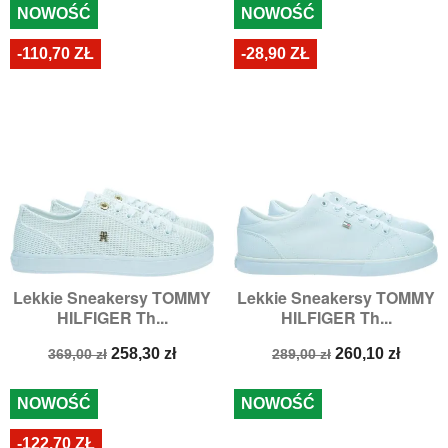
NOWOŚĆ
NOWOŚĆ
-110,70 ZŁ
-28,90 ZŁ
Lekkie Sneakersy TOMMY
Lekkie Sneakersy TOMMY
HILFIGER Th...
HILFIGER Th...
Cena
Cena
Cena
Cena
258,30 zł
260,10 zł
369,00 zł
289,00 zł
podstawowa
podstawowa
NOWOŚĆ
NOWOŚĆ
-122,70 ZŁ