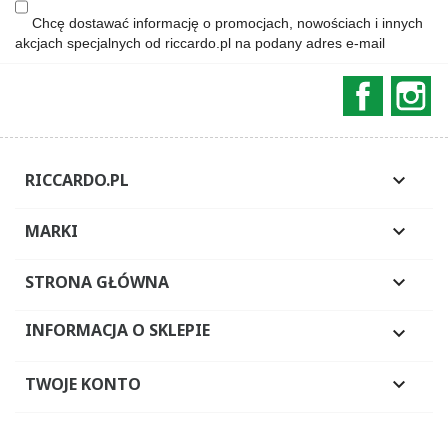
Chcę dostawać informację o promocjach, nowościach i innych
akcjach specjalnych od riccardo.pl na podany adres e-mail
Faceboo
In
RICCARDO.PL

MARKI

STRONA GŁÓWNA

INFORMACJA O SKLEPIE

TWOJE KONTO
