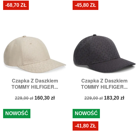
-68,70 ZŁ
-45,80 ZŁ
Czapka Z Daszkiem
Czapka Z Daszkiem
TOMMY HILFIGER...
TOMMY HILFIGER...
Cena
Cena
Cena
Cena
160,30 zł
183,20 zł
229,00 zł
229,00 zł
podstawowa
podstawowa
NOWOŚĆ
NOWOŚĆ
-41,80 ZŁ