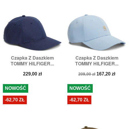
Czapka Z Daszkiem
Czapka Z Daszkiem
TOMMY HILFIGER...
TOMMY HILFIGER...
Cena
Cena
Cena
229,00 zł
167,20 zł
209,00 zł
podstawowa
NOWOŚĆ
NOWOŚĆ
-62,70 ZŁ
-62,70 ZŁ