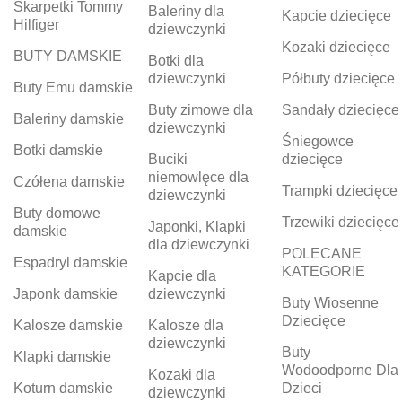
Skarpetki Tommy
Baleriny dla
Kapcie dziecięce
Hilfiger
dziewczynki
Kozaki dziecięce
BUTY DAMSKIE
Botki dla
dziewczynki
Półbuty dziecięce
Buty Emu damskie
Buty zimowe dla
Sandały dziecięce
Baleriny damskie
dziewczynki
Śniegowce
Botki damskie
Buciki
dziecięce
niemowlęce dla
Czółena damskie
Trampki dziecięce
dziewczynki
Buty domowe
Trzewiki dziecięce
Japonki, Klapki
damskie
dla dziewczynki
POLECANE
Espadryl damskie
KATEGORIE
Kapcie dla
Japonk damskie
dziewczynki
Buty Wiosenne
Dziecięce
Kalosze damskie
Kalosze dla
dziewczynki
Buty
Klapki damskie
Wodoodporne Dla
Kozaki dla
Koturn damskie
Dzieci
dziewczynki