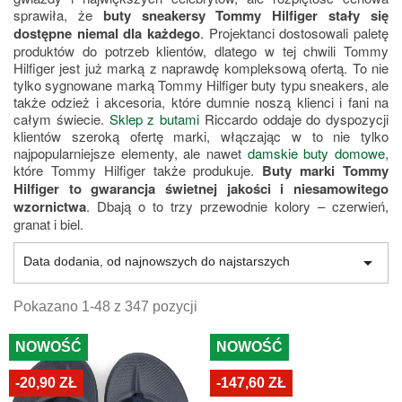
sprawiła, że
buty sneakersy Tommy Hilfiger stały się
dostępne niemal dla każdego
. Projektanci dostosowali paletę
produktów do potrzeb klientów, dlatego w tej chwili Tommy
Hilfiger jest już marką z naprawdę kompleksową ofertą. To nie
tylko sygnowane marką Tommy Hilfiger buty typu sneakers, ale
także odzież i akcesoria, które dumnie noszą klienci i fani na
całym świecie.
Sklep z butami
Riccardo oddaje do dyspozycji
klientów szeroką ofertę marki, włączając w to nie tylko
najpopularniejsze elementy, ale nawet
damskie buty domowe
,
które Tommy Hilfiger także produkuje.
Buty marki Tommy
Hilfiger to gwarancja świetnej jakości i niesamowitego
wzornictwa
. Dbają o to trzy przewodnie kolory – czerwień,
granat i biel.

Data dodania, od najnowszych do najstarszych
Pokazano 1-48 z 347 pozycji
NOWOŚĆ
NOWOŚĆ
-20,90 ZŁ
-147,60 ZŁ