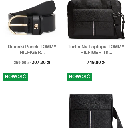
Damski Pasek TOMMY
Torba Na Laptopa TOMMY
HILFIGER...
HILFIGER Th...
Cena
Cena
Cena
207,20 zł
749,00 zł
259,00 zł
podstawowa
NOWOŚĆ
NOWOŚĆ