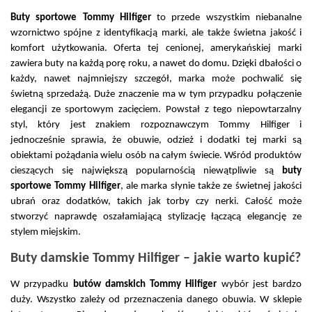
Buty sportowe Tommy Hilfiger
 to przede wszystkim niebanalne 
wzornictwo spójne z identyfikacją marki, ale także świetna jakość i 
komfort użytkowania. Oferta tej cenionej, amerykańskiej marki 
zawiera buty na każdą porę roku, a nawet do domu. Dzięki dbałości o 
każdy, nawet najmniejszy szczegół, marka może pochwalić się 
świetną sprzedażą. Duże znaczenie ma w tym przypadku połączenie 
elegancji ze sportowym zacięciem. Powstał z tego niepowtarzalny 
styl, który jest znakiem rozpoznawczym Tommy Hilfiger i 
jednocześnie sprawia, że obuwie, odzież i dodatki tej marki są 
obiektami pożądania wielu osób na całym świecie. Wśród produktów 
cieszących się największą popularnością niewątpliwie są 
buty 
sportowe Tommy Hilfiger
, ale marka słynie także ze świetnej jakości 
ubrań oraz dodatków, takich jak torby czy nerki. Całość może 
stworzyć naprawdę oszałamiającą stylizację łączącą elegancję ze 
stylem miejskim.
Buty damskie Tommy Hilfiger – jakie warto kupić?
W przypadku 
butów damskich Tommy Hilfiger
 wybór jest bardzo 
duży. Wszystko zależy od przeznaczenia danego obuwia. W sklepie 