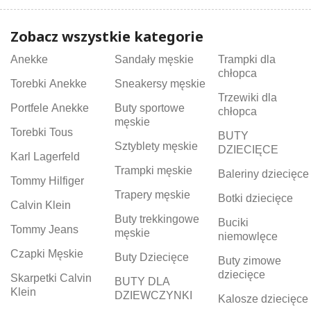
Zobacz wszystkie kategorie
Anekke
Sandały męskie
Trampki dla
chłopca
Torebki Anekke
Sneakersy męskie
Trzewiki dla
Portfele Anekke
Buty sportowe
chłopca
męskie
Torebki Tous
BUTY
Sztyblety męskie
DZIECIĘCE
Karl Lagerfeld
Trampki męskie
Baleriny dziecięce
Tommy Hilfiger
Trapery męskie
Botki dziecięce
Calvin Klein
Buty trekkingowe
Buciki
Tommy Jeans
męskie
niemowlęce
Czapki Męskie
Buty Dziecięce
Buty zimowe
dziecięce
Skarpetki Calvin
BUTY DLA
Klein
DZIEWCZYNKI
Kalosze dziecięce