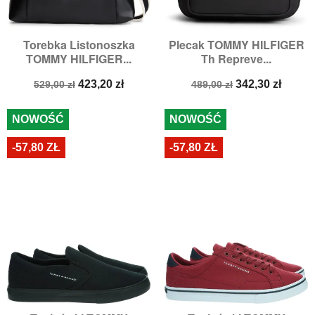
Torebka Listonoszka
Plecak TOMMY HILFIGER
TOMMY HILFIGER...
Th Repreve...
Cena
Cena
Cena
Cena
423,20 zł
342,30 zł
529,00 zł
489,00 zł
podstawowa
podstawowa
NOWOŚĆ
NOWOŚĆ
-57,80 ZŁ
-57,80 ZŁ