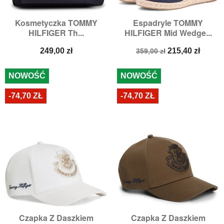
Kosmetyczka TOMMY
Espadryle TOMMY
HILFIGER Th...
HILFIGER Mid Wedge...
Cena
Cena
Cena
249,00 zł
215,40 zł
359,00 zł
podstawowa
NOWOŚĆ
NOWOŚĆ
-74,70 ZŁ
-74,70 ZŁ
Czapka Z Daszkiem
Czapka Z Daszkiem