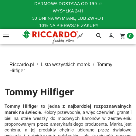
DARMOWA DOSTAWA OD 199 zł
WYSYŁKA 24H
30 DNI NA WYMIANĘ LUB ZWROT
-10% NA PIERWSZE ZAKUPY
search


shopping_cart
0
Riccardo.pl
Lista wszystkich marek
Tommy
Hilfiger
Tommy Hilfiger
Tommy Hilfiger to jedna z najbardziej rozpoznawalnych
marek na świecie
. Kolory przewodnie, a więc czerwień, granat i
biel na stałe weszły do modowych kanonów w zestawieniu
proponowanym przez amerykańskiego producenta. Marka jest
ceniona, a jej produkty chętnie ubierane przez światowe
gwiazdy i największych celebrytów, ale rozpiętość cenowa