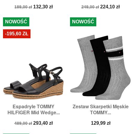
Cena
Cena
Cena
Cena
132,30 zł
224,10 zł
189,00 zł
249,00 zł
podstawowa
podstawowa
NOWOŚĆ
NOWOŚĆ
-195,60 ZŁ
Espadryle TOMMY
Zestaw Skarpetki Męskie
HILFIGER Mid Wedge...
TOMMY...
Cena
Cena
Cena
293,40 zł
129,99 zł
489,00 zł
podstawowa