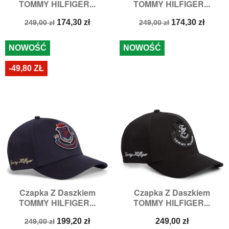
TOMMY HILFIGER...
TOMMY HILFIGER...
Cena
Cena
Cena
Cena
174,30 zł
174,30 zł
249,00 zł
249,00 zł
podstawowa
podstawowa
NOWOŚĆ
NOWOŚĆ
-49,80 ZŁ
Czapka Z Daszkiem
Czapka Z Daszkiem
TOMMY HILFIGER...
TOMMY HILFIGER...
Cena
Cena
Cena
199,20 zł
249,00 zł
249,00 zł