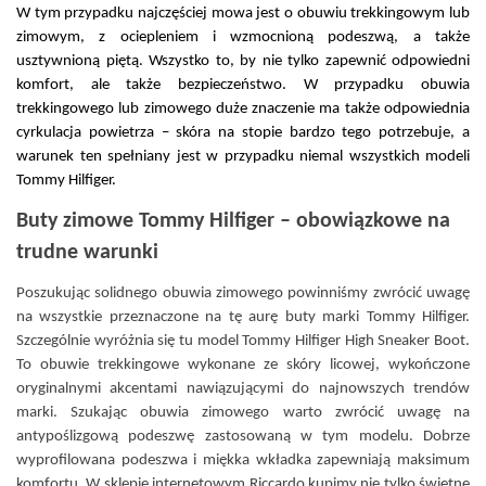
W tym przypadku najczęściej mowa jest o obuwiu trekkingowym lub 
zimowym, z ociepleniem i wzmocnioną podeszwą, a także 
usztywnioną piętą. Wszystko to, by nie tylko zapewnić odpowiedni 
komfort, ale także bezpieczeństwo. W przypadku obuwia 
trekkingowego lub zimowego duże znaczenie ma także odpowiednia 
cyrkulacja powietrza – skóra na stopie bardzo tego potrzebuje, a 
warunek ten spełniany jest w przypadku niemal wszystkich modeli 
Tommy Hilfiger.
Buty zimowe Tommy Hilfiger – obowiązkowe na 
trudne warunki 
Poszukując solidnego obuwia zimowego powinniśmy zwrócić uwagę 
na wszystkie przeznaczone na tę aurę buty marki Tommy Hilfiger. 
Szczególnie wyróżnia się tu model Tommy Hilfiger High Sneaker Boot. 
To obuwie trekkingowe wykonane ze skóry licowej, wykończone 
oryginalnymi akcentami nawiązującymi do najnowszych trendów 
marki. Szukając obuwia zimowego warto zwrócić uwagę na 
antypoślizgową podeszwę zastosowaną w tym modelu. Dobrze 
wyprofilowana podeszwa i miękka wkładka zapewniają maksimum 
komfortu. W sklepie internetowym Riccardo kupimy nie tylko świetne 