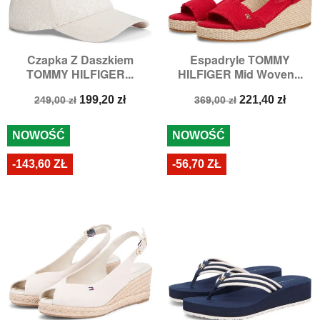
Czapka Z Daszkiem
Espadryle TOMMY
TOMMY HILFIGER...
HILFIGER Mid Woven...
Cena
Cena
Cena
Cena
199,20 zł
221,40 zł
249,00 zł
369,00 zł
podstawowa
podstawowa
NOWOŚĆ
NOWOŚĆ
-143,60 ZŁ
-56,70 ZŁ