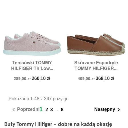
Tenisówki TOMMY
Skórzane Espadryle
HILFIGER Th Low...
TOMMY HILFIGER...
Cena
Cena
Cena
Cena
260,10 zł
368,10 zł
289,00 zł
409,00 zł
podstawowa
podstawowa
Pokazano 1-48 z 347 pozycji
1


Poprzedni
Następny
2
3
…
8
Buty Tommy Hilfiger – dobre na każdą okazję