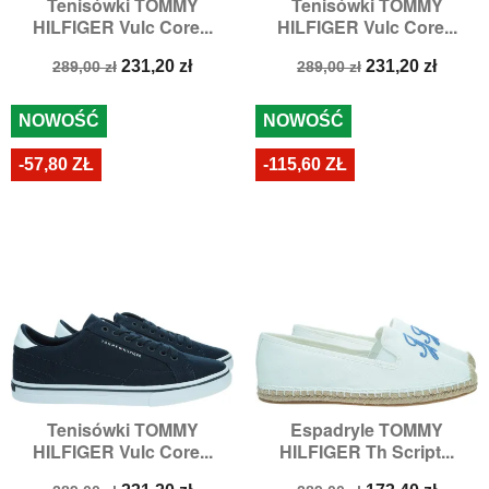
Tenisówki TOMMY
Tenisówki TOMMY
HILFIGER Vulc Core...
HILFIGER Vulc Core...
Cena
Cena
Cena
Cena
231,20 zł
231,20 zł
289,00 zł
289,00 zł
podstawowa
podstawowa
NOWOŚĆ
NOWOŚĆ
-57,80 ZŁ
-115,60 ZŁ
Tenisówki TOMMY
Espadryle TOMMY
HILFIGER Vulc Core...
HILFIGER Th Script...