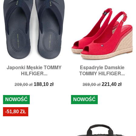
Japonki Męskie TOMMY
Espadryle Damskie
HILFIGER...
TOMMY HILFIGER...
Cena
Cena
Cena
Cena
188,10 zł
221,40 zł
209,00 zł
369,00 zł
podstawowa
podstawowa
NOWOŚĆ
NOWOŚĆ
-51,80 ZŁ