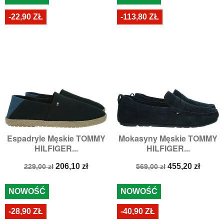
-22,90 ZŁ
-113,80 ZŁ
Espadryle Męskie TOMMY
Mokasyny Męskie TOMMY
HILFIGER...
HILFIGER...
Cena
Cena
Cena
Cena
206,10 zł
455,20 zł
229,00 zł
569,00 zł
podstawowa
podstawowa
NOWOŚĆ
NOWOŚĆ
-28,90 ZŁ
-40,90 ZŁ