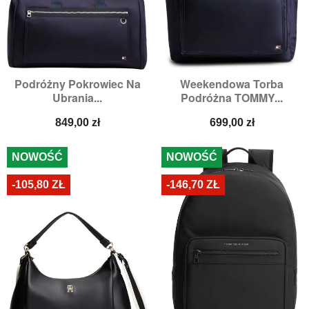
Podróżny Pokrowiec Na
Weekendowa Torba
Ubrania...
Podróżna TOMMY...
Cena
Cena
849,00 zł
699,00 zł
NOWOŚĆ
NOWOŚĆ
-105,80 ZŁ
-146,70 ZŁ