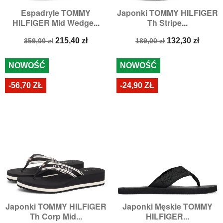
Espadryle TOMMY
Japonki TOMMY HILFIGER
HILFIGER Mid Wedge...
Th Stripe...
Cena
Cena
Cena
Cena
215,40 zł
132,30 zł
359,00 zł
189,00 zł
podstawowa
podstawowa
NOWOŚĆ
NOWOŚĆ
-56,70 ZŁ
-24,90 ZŁ
Japonki TOMMY HILFIGER
Japonki Męskie TOMMY
Th Corp Mid...
HILFIGER...