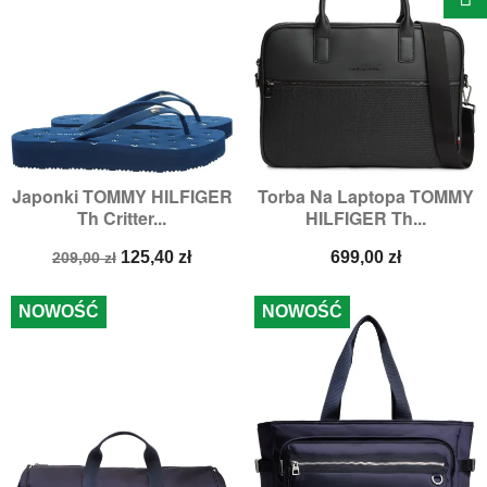
Japonki TOMMY HILFIGER
Torba Na Laptopa TOMMY
Th Critter...
HILFIGER Th...
Cena
Cena
Cena
125,40 zł
699,00 zł
209,00 zł
podstawowa
NOWOŚĆ
NOWOŚĆ