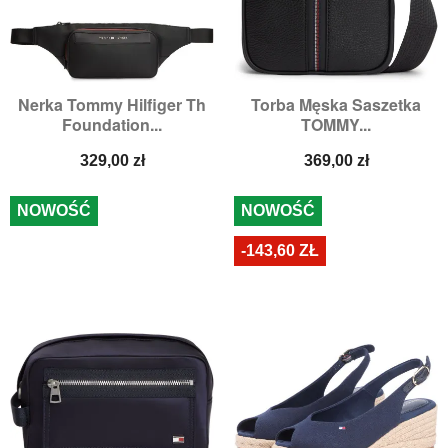
Nerka Tommy Hilfiger Th
Torba Męska Saszetka
Foundation...
TOMMY...
Cena
Cena
329,00 zł
369,00 zł
NOWOŚĆ
NOWOŚĆ
-143,60 ZŁ