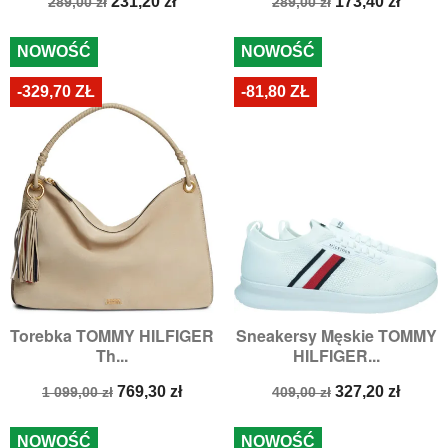
Cena
Cena
Cena
Cena
231,20 zł
173,40 zł
289,00 zł
289,00 zł
podstawowa
podstawowa
NOWOŚĆ
NOWOŚĆ
-329,70 ZŁ
-81,80 ZŁ
Torebka TOMMY HILFIGER
Sneakersy Męskie TOMMY
Th...
HILFIGER...
Cena
Cena
Cena
Cena
769,30 zł
327,20 zł
1 099,00 zł
409,00 zł
podstawowa
podstawowa
NOWOŚĆ
NOWOŚĆ