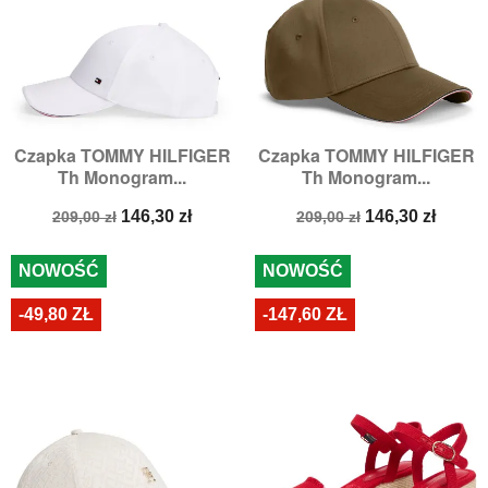
Czapka TOMMY HILFIGER
Czapka TOMMY HILFIGER
Th Monogram...
Th Monogram...
Cena
Cena
Cena
Cena
146,30 zł
146,30 zł
209,00 zł
209,00 zł
podstawowa
podstawowa
NOWOŚĆ
NOWOŚĆ
-49,80 ZŁ
-147,60 ZŁ