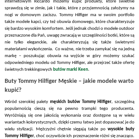
internetowym Riccardo możemy kupić produkty, które świetnie 
sprawdzą się w zimie, jak i takie, które z przyjemnością założymy na 
nogi w domowym zaciszu. Tommy Hilfiger ma w swoim portfolio 
także modele kapci, czy też obuwia domowego, które charakteryzuje 
się bardzo wysokim komfortem. Jeśli jednak chodzi o modele outdoor 
przeznaczone dla Pań, uwagę zwracają w szczególności botki, które są 
nie tylko eleganckie, ale charakteryzują się także świetnymi 
materiałami wykończenia.  Co ważne, nie trzeba zamykać się na jedną 
markę – poszukując obuwia na wyjście w góry możemy szukać 
odpowiedniego modelu od Tommy Hilfiger, ale przejrzeć także ofertę 
świetnych trekkingowych 
butów marki Keen
. 
Buty Tommy Hilfiger Męskie – jakie modele warto 
kupić?
Wśród szerokiej palety 
męskich butów Tommy Hilfiger
, szczególną 
popularnością cieszą się na pewno trampki tego producenta. 
Wyróżniają się one jakością wykonania oraz dostępne są w wielu 
wariantach kolorystycznych, dzięki czemu łatwo jest dopasować je do 
wielu stylizacji. Mężczyźni chętnie sięgają także po 
wysokie buty 
Tommy Hilfiger
, choć oczywiście ich przeznaczenie różni się znacząco. 