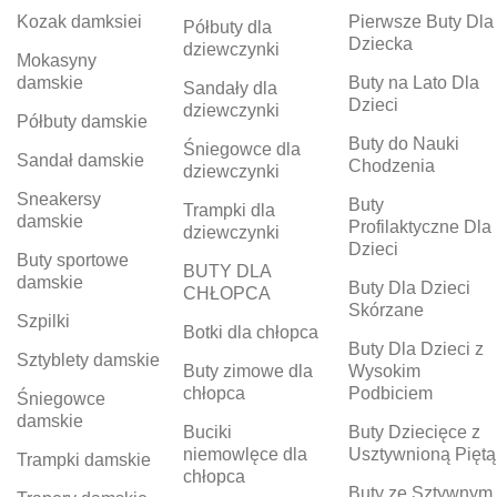
Kozak damksiei
Pierwsze Buty Dla
Półbuty dla
Dziecka
dziewczynki
Mokasyny
damskie
Buty na Lato Dla
Sandały dla
Dzieci
dziewczynki
Półbuty damskie
Buty do Nauki
Śniegowce dla
Sandał damskie
Chodzenia
dziewczynki
Sneakersy
Buty
Trampki dla
damskie
Profilaktyczne Dla
dziewczynki
Dzieci
Buty sportowe
BUTY DLA
damskie
Buty Dla Dzieci
CHŁOPCA
Skórzane
Szpilki
Botki dla chłopca
Buty Dla Dzieci z
Sztyblety damskie
Buty zimowe dla
Wysokim
chłopca
Podbiciem
Śniegowce
damskie
Buciki
Buty Dziecięce z
niemowlęce dla
Usztywnioną Piętą
Trampki damskie
chłopca
Buty ze Sztywnym