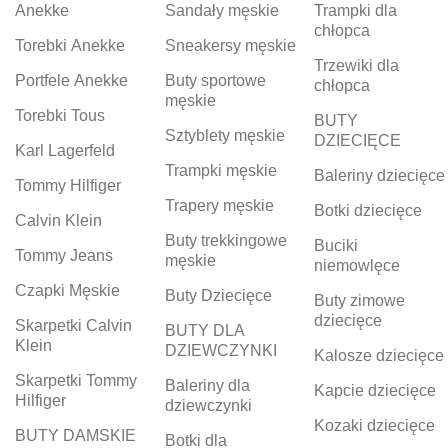
Anekke
Sandały męskie
Trampki dla
chłopca
Torebki Anekke
Sneakersy męskie
Trzewiki dla
Portfele Anekke
Buty sportowe
chłopca
męskie
Torebki Tous
BUTY
Sztyblety męskie
DZIECIĘCE
Karl Lagerfeld
Trampki męskie
Baleriny dziecięce
Tommy Hilfiger
Trapery męskie
Botki dziecięce
Calvin Klein
Buty trekkingowe
Buciki
Tommy Jeans
męskie
niemowlęce
Czapki Męskie
Buty Dziecięce
Buty zimowe
dziecięce
Skarpetki Calvin
BUTY DLA
Klein
DZIEWCZYNKI
Kalosze dziecięce
Skarpetki Tommy
Baleriny dla
Kapcie dziecięce
Hilfiger
dziewczynki
Kozaki dziecięce
BUTY DAMSKIE
Botki dla