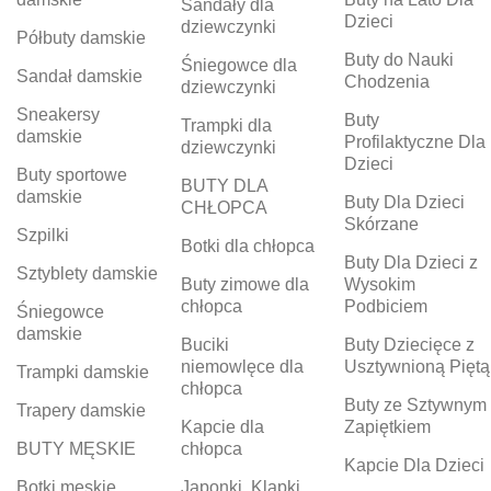
Sandały dla
Dzieci
dziewczynki
Półbuty damskie
Buty do Nauki
Śniegowce dla
Sandał damskie
Chodzenia
dziewczynki
Sneakersy
Buty
Trampki dla
damskie
Profilaktyczne Dla
dziewczynki
Dzieci
Buty sportowe
BUTY DLA
damskie
Buty Dla Dzieci
CHŁOPCA
Skórzane
Szpilki
Botki dla chłopca
Buty Dla Dzieci z
Sztyblety damskie
Buty zimowe dla
Wysokim
chłopca
Podbiciem
Śniegowce
damskie
Buciki
Buty Dziecięce z
niemowlęce dla
Usztywnioną Piętą
Trampki damskie
chłopca
Buty ze Sztywnym
Trapery damskie
Kapcie dla
Zapiętkiem
BUTY MĘSKIE
chłopca
Kapcie Dla Dzieci
Botki męskie
Japonki, Klapki