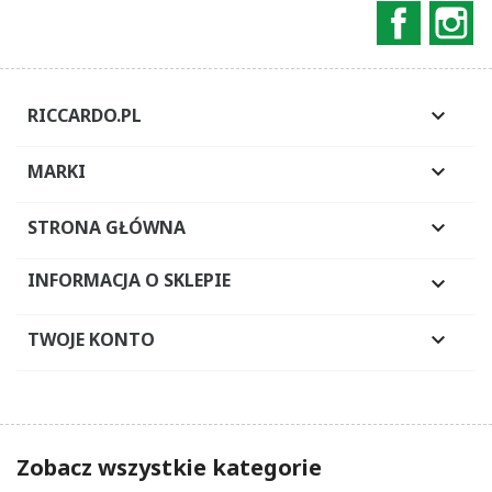
Faceboo
In
RICCARDO.PL

MARKI

STRONA GŁÓWNA

INFORMACJA O SKLEPIE

TWOJE KONTO

Zobacz wszystkie kategorie