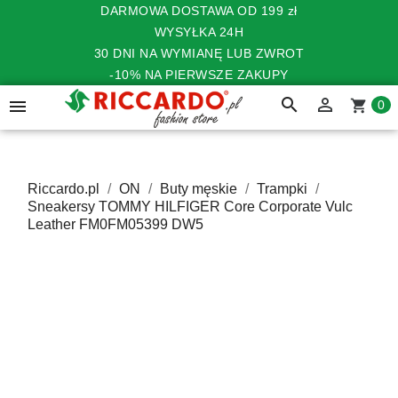
DARMOWA DOSTAWA OD 199 zł
WYSYŁKA 24H
30 DNI NA WYMIANĘ LUB ZWROT
-10% NA PIERWSZE ZAKUPY
search


shopping_cart
0
Riccardo.pl
ON
Buty męskie
Trampki
Sneakersy TOMMY HILFIGER Core Corporate Vulc
Leather FM0FM05399 DW5