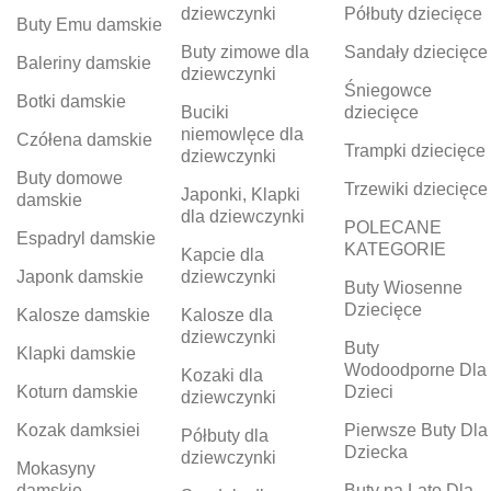
dziewczynki
Półbuty dziecięce
Buty Emu damskie
Buty zimowe dla
Sandały dziecięce
Baleriny damskie
dziewczynki
Śniegowce
Botki damskie
Buciki
dziecięce
niemowlęce dla
Czółena damskie
Trampki dziecięce
dziewczynki
Buty domowe
Trzewiki dziecięce
Japonki, Klapki
damskie
dla dziewczynki
POLECANE
Espadryl damskie
KATEGORIE
Kapcie dla
Japonk damskie
dziewczynki
Buty Wiosenne
Dziecięce
Kalosze damskie
Kalosze dla
dziewczynki
Buty
Klapki damskie
Wodoodporne Dla
Kozaki dla
Koturn damskie
Dzieci
dziewczynki
Kozak damksiei
Pierwsze Buty Dla
Półbuty dla
Dziecka
dziewczynki
Mokasyny
damskie
Buty na Lato Dla