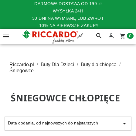
DARMOWA DOSTAWA OD 199 zł
WYSYŁKA 24H
30 DNI NA WYMIANĘ LUB ZWROT
-10% NA PIERWSZE ZAKUPY
search


shopping_cart
0
Riccardo.pl
Buty Dla Dzieci
Buty dla chłopca
Śniegowce
ŚNIEGOWCE CHŁOPIĘCE

Data dodania, od najnowszych do najstarszych