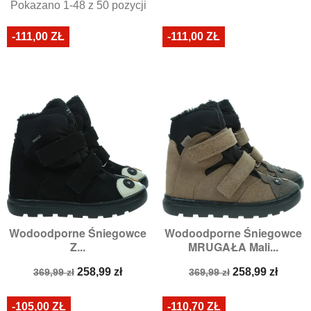
Pokazano 1-48 z 50 pozycji
-111,00 ZŁ
-111,00 ZŁ
Wodoodporne Śniegowce
Wodoodporne Śniegowce
Z...
MRUGAŁA Mali...
Cena
Cena
Cena
Cena
258,99 zł
258,99 zł
369,99 zł
369,99 zł
podstawowa
podstawowa
-105,00 ZŁ
-110,70 ZŁ