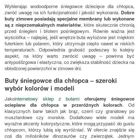
Wybierając wodoodporne śniegowce dziecięce dla chłopca,
zwróć uwagę na ich funkcjonalność i jakość wykonania.
Dobre
buty zimowe posiadają specjalne membrany lub wykonane
są z nieprzemakalnych materiałów
, które skutecznie chronią
przed śniegiem i błotem pośniegowym. Równie ważna jest
wyściółka – najlepiej, jeśli wnętrze buta wyłożone jest miękkim
futerkiem lub polarem, który utrzymuje ciepło nawet w niskich
temperaturach. Odpowiednia grubość podeszwy to kolejny
aspekt, na który warto zwrócić uwagę – powinna być
antypoślizgowa i elastyczna, co zwiększa stabilność dziecka na
oblodzonej powierzchni w zimowe dni.
Buty śniegowce dla chłopca – szeroki
wybór kolorów i modeli
Jako
internetowy sklep z butami
oferujemy śniegowce
ocieplane dla chłopca w przeróżnych kolorach
. Od
klasycznych barw takich jak brąz, czerń czy granatowy po
musztardowe czy morskie. Dodatkowo wiele modeli ma
wyraźne akcenty kolorystyczne, które mogą przypaść do gustu
chłopcom, którzy lubią się wyróżniać. W ofercie znajdzie się
coś dla miłośników dinozaurów czy zwierzątek. Jednym