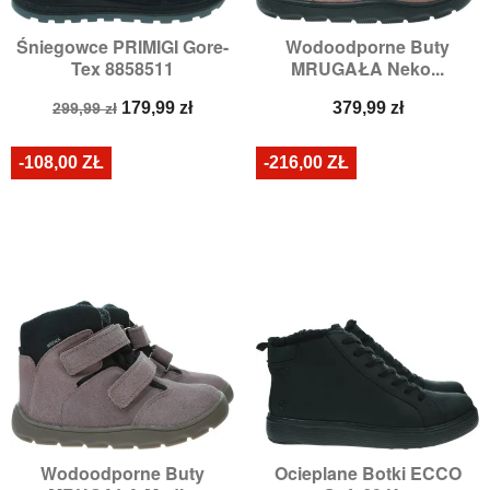
Śniegowce PRIMIGI Gore-
Wodoodporne Buty
Tex 8858511
MRUGAŁA Neko...
Cena
Cena
Cena
179,99 zł
379,99 zł
299,99 zł
podstawowa
-108,00 ZŁ
-216,00 ZŁ
Wodoodporne Buty
Ocieplane Botki ECCO