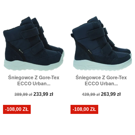
Śniegowce Z Gore-Tex
Śniegowce Z Gore-Tex
ECCO Urban...
ECCO Urban...
Cena
Cena
Cena
Cena
233,99 zł
263,99 zł
389,99 zł
439,99 zł
podstawowa
podstawowa
-108,00 ZŁ
-108,00 ZŁ