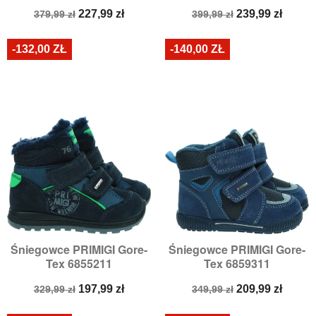
Cena
Cena
Cena
Cena
227,99 zł
239,99 zł
379,99 zł
399,99 zł
podstawowa
podstawowa
-132,00 ZŁ
-140,00 ZŁ
Śniegowce PRIMIGI Gore-
Śniegowce PRIMIGI Gore-
Tex 6855211
Tex 6859311
Cena
Cena
Cena
Cena
197,99 zł
209,99 zł
329,99 zł
349,99 zł
podstawowa
podstawowa