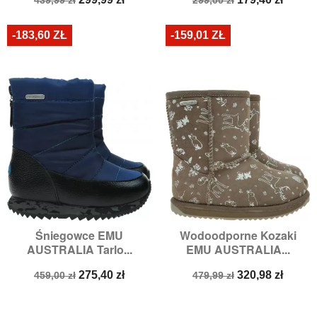
podstawowa
podstawowa
-183,60 ZŁ
-159,01 ZŁ
Śniegowce EMU
Wodoodporne Kozaki
AUSTRALIA Tarlo...
EMU AUSTRALIA...
Cena
Cena
Cena
Cena
275,40 zł
320,98 zł
459,00 zł
479,99 zł
podstawowa
podstawowa