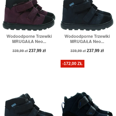
Wodoodporne Trzewiki
Wodoodporne Trzewiki
MRUGAŁA Neo...
MRUGAŁA Neo...
Cena
Cena
Cena
Cena
237,99 zł
237,99 zł
339,99 zł
339,99 zł
podstawowa
podstawowa
-172,00 ZŁ