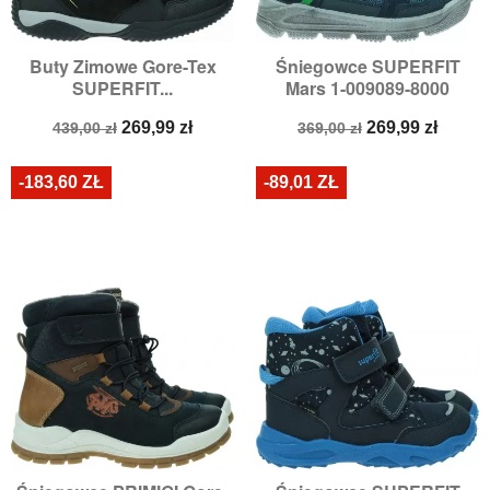
Buty Zimowe Gore-Tex
Śniegowce SUPERFIT
SUPERFIT...
Mars 1-009089-8000
Cena
Cena
Cena
Cena
269,99 zł
269,99 zł
439,00 zł
369,00 zł
podstawowa
podstawowa
-183,60 ZŁ
-89,01 ZŁ