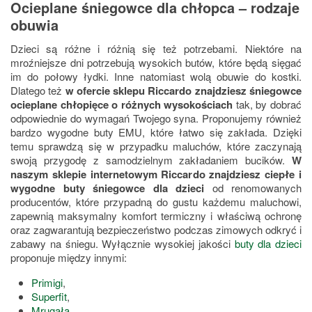
Ocieplane śniegowce dla chłopca – rodzaje
obuwia
Dzieci są różne i różnią się też potrzebami. Niektóre na
mroźniejsze dni potrzebują wysokich butów, które będą sięgać
im do połowy łydki. Inne natomiast wolą obuwie do kostki.
Dlatego też
w ofercie sklepu Riccardo znajdziesz śniegowce
ocieplane chłopięce o różnych wysokościach
tak, by dobrać
odpowiednie do wymagań Twojego syna. Proponujemy również
bardzo wygodne buty EMU, które łatwo się zakłada. Dzięki
temu sprawdzą się w przypadku maluchów, które zaczynają
swoją przygodę z samodzielnym zakładaniem bucików.
W
naszym sklepie internetowym Riccardo znajdziesz ciepłe i
wygodne buty śniegowce dla dzieci
od renomowanych
producentów, które przypadną do gustu każdemu maluchowi,
zapewnią maksymalny komfort termiczny i właściwą ochronę
oraz zagwarantują bezpieczeństwo podczas zimowych odkryć i
zabawy na śniegu. Wyłącznie wysokiej jakości
buty dla dzieci
proponuje między innymi:
Primigi
,
Superfit
,
Mrugała
,