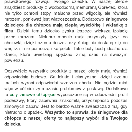
prawidłowego rozwoju Twojego dziecka. W naszej ofercie
znajdziesz produkty z wodoodporną membraną Gore-tex, która
nie tylko ochroni stopy malucha przed wilgocią, ale również
mrozem, ponieważ jest wiatroszczelna. Dodatkowo
śniegowce
dziecięce dla chłopca mają ciepłą wyściółkę i wkładkę z
filcu
. Dzięki temu dziecko zyska jeszcze większą izolację
przed mrozem. Niektóre modele mają przyszyty język do
cholewki, dzięki czemu deszcz czy śnieg nie dostaną się do
wnętrza i nie pomoczą skarpetek. Takie buty będą idealne dla
dzieci, które uwielbiają spędzać zimą czas na świeżym
powietrzu.
Oczywiście wszystkie produkty z naszej oferty mają również
odpowiednią budowę. Są lekkie i elastyczne, dzięki czemu
maluch wyrobi odpowiedni wzorzec chodu. Nie będzie miał
więc w późniejszym czasie problemów z postawą. Dodatkowo
te
buty zimowe chłopięce
wyposażone są w odpowiedni profil
podeszwy, który zapewnia znakomitą przyczepność podczas
zimowych zabaw. Jest to bardzo ważne zwłaszcza zimą, gdy
nietrudno o upadek.
Wszystko to sprawia, że śniegowce dla
chłopca z naszej oferty to najlepszy wybór dla Twojego
dziecka
.