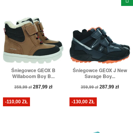
Śniegowce GEOX B
Śniegowce GEOX J New
Willaboom Boy B...
Savage Boy...
Cena
Cena
Cena
Cena
287,99 zł
287,99 zł
359,99 zł
359,99 zł
podstawowa
podstawowa
-110,00 ZŁ
-130,00 ZŁ