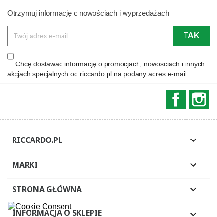
Otrzymuj informację o nowościach i wyprzedażach
Chcę dostawać informację o promocjach, nowościach i innych
akcjach specjalnych od riccardo.pl na podany adres e-mail
Faceboo
In
RICCARDO.PL

MARKI

STRONA GŁÓWNA

INFORMACJA O SKLEPIE
