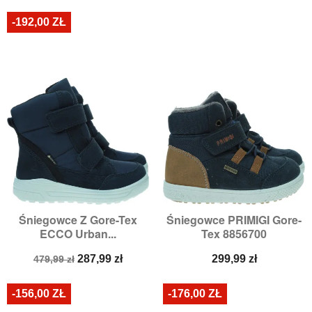
podstawowa
podstawowa
-192,00 ZŁ
Śniegowce Z Gore-Tex
Śniegowce PRIMIGI Gore-
ECCO Urban...
Tex 8856700
Cena
Cena
Cena
287,99 zł
299,99 zł
479,99 zł
podstawowa
-156,00 ZŁ
-176,00 ZŁ