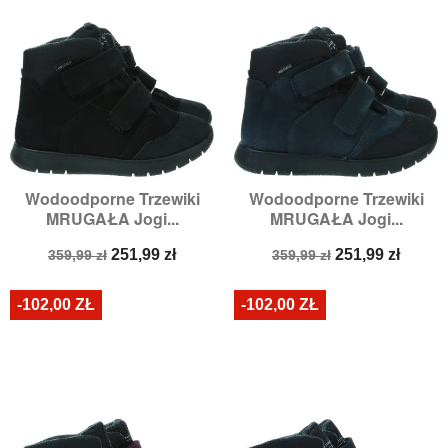
Wodoodporne Trzewiki
Wodoodporne Trzewiki
MRUGAŁA Jogi...
MRUGAŁA Jogi...
Cena
Cena
Cena
Cena
251,99 zł
251,99 zł
359,99 zł
359,99 zł
podstawowa
podstawowa
-102,00 ZŁ
-102,00 ZŁ