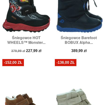
Śniegowce HOT
Śniegowce Barefoot
WHEELS™ Monster...
BOBUX Alpha...
Cena
Cena
Cena
227,99 zł
389,99 zł
379,99 zł
podstawowa
-152,00 ZŁ
-136,00 ZŁ