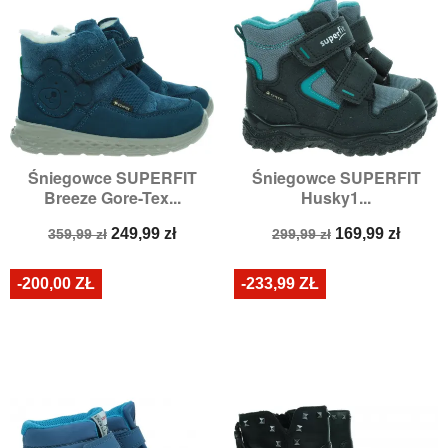
Śniegowce SUPERFIT
Śniegowce SUPERFIT
Breeze Gore-Tex...
Husky1...
Cena
Cena
Cena
Cena
249,99 zł
169,99 zł
359,99 zł
299,99 zł
podstawowa
podstawowa
-200,00 ZŁ
-233,99 ZŁ