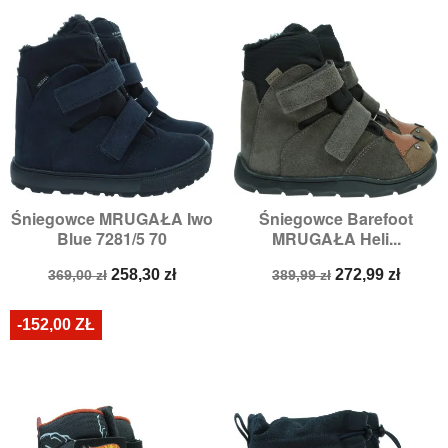
Śniegowce MRUGAŁA Iwo
Śniegowce Barefoot
Blue 7281/5 70
MRUGAŁA Heli...
Cena
Cena
Cena
Cena
258,30 zł
272,99 zł
369,00 zł
389,99 zł
podstawowa
podstawowa
-152,00 ZŁ