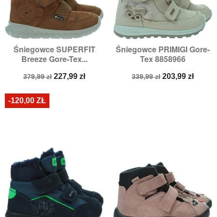
Śniegowce SUPERFIT
Śniegowce PRIMIGI Gore-
Breeze Gore-Tex...
Tex 8858966
Cena
Cena
Cena
Cena
227,99 zł
203,99 zł
379,99 zł
339,99 zł
podstawowa
podstawowa
-120,00 ZŁ