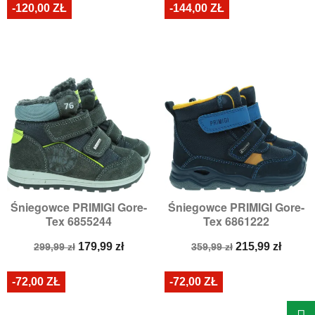
-120,00 ZŁ
-144,00 ZŁ
Śniegowce PRIMIGI Gore-
Śniegowce PRIMIGI Gore-
Tex 6855244
Tex 6861222
Cena
Cena
Cena
Cena
179,99 zł
215,99 zł
299,99 zł
359,99 zł
podstawowa
podstawowa
-72,00 ZŁ
-72,00 ZŁ