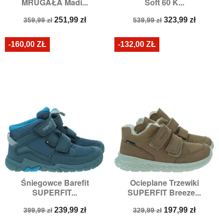
MRUGAŁA Madi...
Soft 60 K...
Cena
Cena
Cena
Cena
251,99 zł
323,99 zł
359,99 zł
539,99 zł
podstawowa
podstawowa
-160,00 ZŁ
-132,00 ZŁ
Śniegowce Barefit
Ocieplane Trzewiki
SUPERFIT...
SUPERFIT Breeze...
Cena
Cena
Cena
Cena
239,99 zł
197,99 zł
399,99 zł
329,99 zł