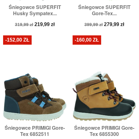
Śniegowce SUPERFIT
Śniegowce SUPERFIT
Husky Sympatex...
Gore-Tex...
Cena
Cena
Cena
Cena
219,99 zł
279,99 zł
319,99 zł
399,99 zł
podstawowa
podstawowa
-152,00 ZŁ
-160,00 ZŁ
Śniegowce PRIMIGI Gore-
Śniegowce PRIMIGI Gore-
Tex 6852511
Tex 6855300