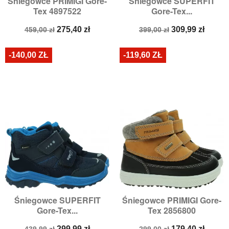
Śniegowce PRIMIGI Gore-
Śniegowce SUPERFIT
Tex 4897522
Gore-Tex...
Cena
Cena
Cena
Cena
275,40 zł
309,99 zł
459,00 zł
399,00 zł
podstawowa
podstawowa
-140,00 ZŁ
-119,60 ZŁ
Śniegowce SUPERFIT
Śniegowce PRIMIGI Gore-
Gore-Tex...
Tex 2856800
Cena
Cena
Cena
Cena
299,99 zł
179,40 zł
439,99 zł
299,00 zł