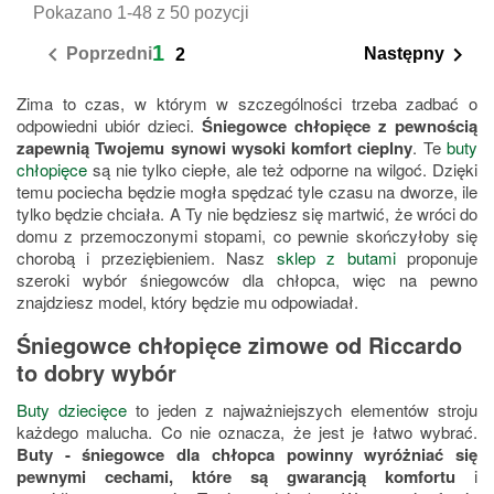
Pokazano 1-48 z 50 pozycji
1


Poprzedni
Następny
2
Zima to czas, w którym w szczególności trzeba zadbać o
odpowiedni ubiór dzieci.
Śniegowce chłopięce z pewnością
zapewnią Twojemu synowi wysoki komfort cieplny
. Te
buty
chłopięce
są nie tylko ciepłe, ale też odporne na wilgoć. Dzięki
temu pociecha będzie mogła spędzać tyle czasu na dworze, ile
tylko będzie chciała. A Ty nie będziesz się martwić, że wróci do
domu z przemoczonymi stopami, co pewnie skończyłoby się
chorobą i przeziębieniem. Nasz
sklep z butami
proponuje
szeroki wybór śniegowców dla chłopca, więc na pewno
znajdziesz model, który będzie mu odpowiadał.
Śniegowce chłopięce zimowe od Riccardo
to dobry wybór
Buty dziecięce
to jeden z najważniejszych elementów stroju
każdego malucha. Co nie oznacza, że jest je łatwo wybrać.
Buty - śniegowce dla chłopca powinny wyróżniać się
pewnymi cechami, które są gwarancją komfortu
i