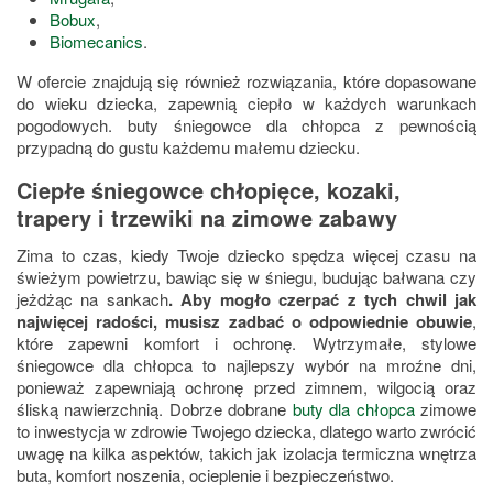
Bobux
,
Biomecanics
.
W ofercie znajdują się również rozwiązania, które dopasowane
do wieku dziecka, zapewnią ciepło w każdych warunkach
pogodowych. buty śniegowce dla chłopca z pewnością
przypadną do gustu każdemu małemu dziecku.
Ciepłe śniegowce chłopięce, kozaki,
trapery i trzewiki na zimowe zabawy
Zima to czas, kiedy Twoje dziecko spędza więcej czasu na
świeżym powietrzu, bawiąc się w śniegu, budując bałwana czy
jeżdżąc na sankach
. Aby mogło czerpać z tych chwil jak
najwięcej radości, musisz zadbać o odpowiednie obuwie
,
które zapewni komfort i ochronę. Wytrzymałe, stylowe
śniegowce dla chłopca to najlepszy wybór na mroźne dni,
ponieważ zapewniają ochronę przed zimnem, wilgocią oraz
śliską nawierzchnią. Dobrze dobrane
buty dla chłopca
zimowe
to inwestycja w zdrowie Twojego dziecka, dlatego warto zwrócić
uwagę na kilka aspektów, takich jak izolacja termiczna wnętrza
buta, komfort noszenia, ocieplenie i bezpieczeństwo.