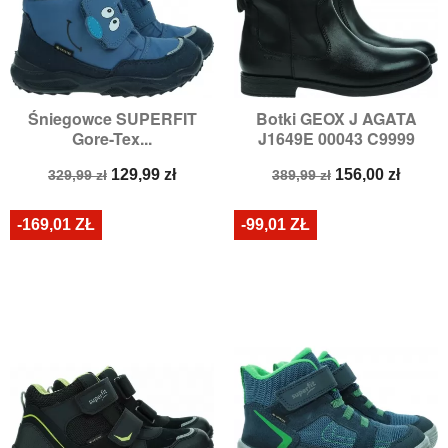
Śniegowce SUPERFIT
Botki GEOX J AGATA
Gore-Tex...
J1649E 00043 C9999
Cena
Cena
Cena
Cena
129,99 zł
156,00 zł
329,99 zł
389,99 zł
podstawowa
podstawowa
-169,01 ZŁ
-99,01 ZŁ