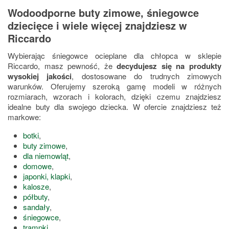
Wodoodporne buty zimowe, śniegowce
dziecięce i wiele więcej znajdziesz w
Riccardo
Wybierając śniegowce ocieplane dla chłopca w sklepie
Riccardo, masz pewność, że
decydujesz się na produkty
wysokiej jakości
, dostosowane do trudnych zimowych
warunków. Oferujemy szeroką gamę modeli w różnych
rozmiarach, wzorach i kolorach, dzięki czemu znajdziesz
idealne buty dla swojego dziecka. W ofercie znajdziesz też
markowe:
botki
,
buty zimowe
,
dla niemowląt
,
domowe
,
japonki, klapki
,
kalosze
,
półbuty
,
sandały
,
śniegowce
,
trampki
,