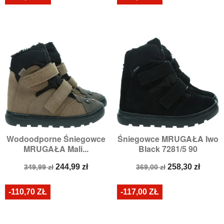
Wodoodporne Śniegowce
Śniegowce MRUGAŁA Iwo
MRUGAŁA Mali...
Black 7281/5 90
Cena
Cena
Cena
Cena
244,99 zł
258,30 zł
349,99 zł
369,00 zł
podstawowa
podstawowa
-110,70 ZŁ
-117,00 ZŁ