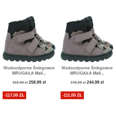
Wodoodporne Śniegowce
Wodoodporne Śniegowce
MRUGAŁA Mali...
MRUGAŁA Mali...
Cena
Cena
Cena
Cena
258,99 zł
244,99 zł
369,99 zł
349,99 zł
podstawowa
podstawowa
-117,00 ZŁ
-111,00 ZŁ