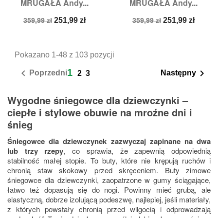
MRUGAŁA Andy...
MRUGAŁA Andy...
Cena
Cena
Cena
Cena
251,99 zł
251,99 zł
359,99 zł
359,99 zł
podstawowa
podstawowa
Pokazano 1-48 z 103 pozycji
1


Poprzedni
Następny
2
3
Wygodne śniegowce dla dziewczynki –
ciepłe i stylowe obuwie na mroźne dni i
śnieg
Śniegowce dla dziewczynek zazwyczaj zapinane na dwa
lub trzy rzepy
, co sprawia, że zapewnią odpowiednią
stabilność małej stopie. To buty, które nie krępują ruchów i
chronią staw skokowy przed skręceniem. Buty zimowe
śniegowce dla dziewczynki, zaopatrzone w gumy ściągające,
łatwo też dopasują się do nogi. Powinny mieć grubą, ale
elastyczną, dobrze izolującą podeszwę, najlepiej, jeśli materiały,
z których powstały chronią przed wilgocią i odprowadzają