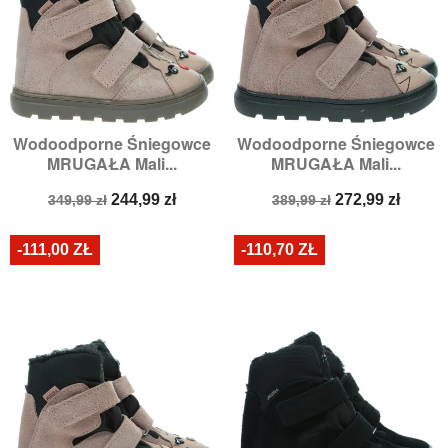
Wodoodporne Śniegowce
Wodoodporne Śniegowce
MRUGAŁA Mali...
MRUGAŁA Mali...
Cena
Cena
Cena
Cena
244,99 zł
272,99 zł
349,99 zł
389,99 zł
podstawowa
podstawowa
-111,00 ZŁ
-110,70 ZŁ