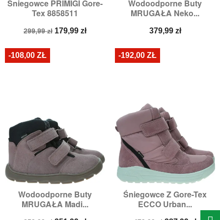
Śniegowce PRIMIGI Gore-
Wodoodporne Buty
Tex 8858511
MRUGAŁA Neko...
Cena
Cena
Cena
179,99 zł
379,99 zł
299,99 zł
podstawowa
-108,00 ZŁ
-192,00 ZŁ
Wodoodporne Buty
Śniegowce Z Gore-Tex
MRUGAŁA Madi...
ECCO Urban...