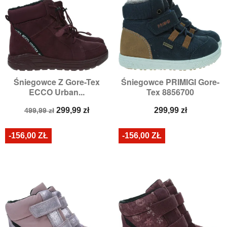
Śniegowce Z Gore-Tex
Śniegowce PRIMIGI Gore-
ECCO Urban...
Tex 8856700
Cena
Cena
Cena
299,99 zł
299,99 zł
499,99 zł
podstawowa
-156,00 ZŁ
-156,00 ZŁ