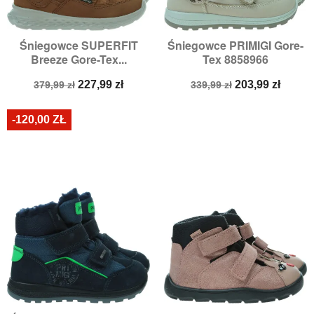
Śniegowce SUPERFIT
Śniegowce PRIMIGI Gore-
Breeze Gore-Tex...
Tex 8858966
Cena
Cena
Cena
Cena
227,99 zł
203,99 zł
379,99 zł
339,99 zł
podstawowa
podstawowa
-120,00 ZŁ