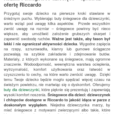
ofertę Riccardo
Przygotuj swoje dziecko na pierwsze kroki stawiane w
śnieżnym puchu. Wybierając buty śniegowce dla dziewczynki,
warto wziąć pod uwagę kilka aspektów. Przede wszystkim
zwróć uwagę na rozmiar – śniegowce powinny być nieco
większe, aby umożliwić założenie grubszych skarpet i
zapewnić swobodę ruchów.
Ważne jest także, aby fason był
lekki i nie ograniczał aktywności dziecka
. Wygodne zapięcia
na rzepy, sznurowadła, klamry lub gumowe ściągacze
pozwalają na szybkie zakładanie i zdejmowanie butów.
Materiały, z których wykonane są śniegowce, mają ogromne
znaczenie. Wodoodporność, wewnętrzna warstwa ocieplenia,
wytrzymałość, komfort użytkowania oraz łatwość w
czyszczeniu to cechy, na które warto zwrócić uwagę. Dzięki
temu Twoje dziecko będzie mogło spędzać więcej czasu na
świeżym powietrzu, nie martwiąc się o dyskomfort.
Oferujemy
buty dla dziewczynki
, które pięknie się prezentują i zapewniają
wysoki komfort noszenia.
Śniegowce dla dzieci: dziewczynek
i chłopców dostępne w Riccardo to jakość idąca w parze z
doskonałym wyglądem
. Niejedna dziewczynka marzy, by
mieć śniegowce z motywami zwierzęcymi albo takie, które