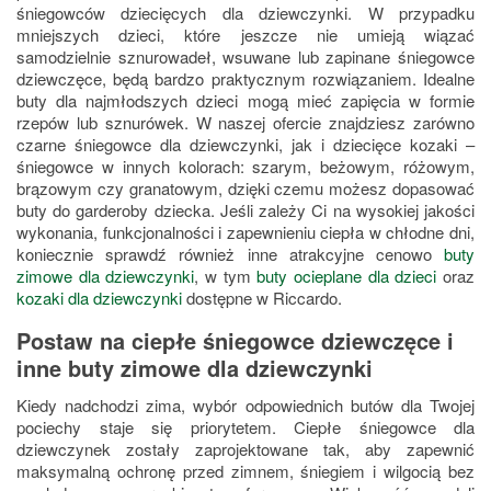
śniegowców dziecięcych dla dziewczynki. W przypadku
mniejszych dzieci, które jeszcze nie umieją wiązać
samodzielnie sznurowadeł, wsuwane lub zapinane śniegowce
dziewczęce, będą bardzo praktycznym rozwiązaniem. Idealne
buty dla najmłodszych dzieci mogą mieć zapięcia w formie
rzepów lub sznurówek. W naszej ofercie znajdziesz zarówno
czarne śniegowce dla dziewczynki, jak i dziecięce kozaki –
śniegowce w innych kolorach: szarym, beżowym, różowym,
brązowym czy granatowym, dzięki czemu możesz dopasować
buty do garderoby dziecka. Jeśli zależy Ci na wysokiej jakości
wykonania, funkcjonalności i zapewnieniu ciepła w chłodne dni,
koniecznie sprawdź również inne atrakcyjne cenowo
buty
zimowe dla dziewczynki
, w tym
buty ocieplane dla dzieci
oraz
kozaki dla dziewczynki
dostępne w Riccardo.
Postaw na ciepłe śniegowce dziewczęce i
inne buty zimowe dla dziewczynki
Kiedy nadchodzi zima, wybór odpowiednich butów dla Twojej
pociechy staje się priorytetem. Ciepłe śniegowce dla
dziewczynek zostały zaprojektowane tak, aby zapewnić
maksymalną ochronę przed zimnem, śniegiem i wilgocią bez