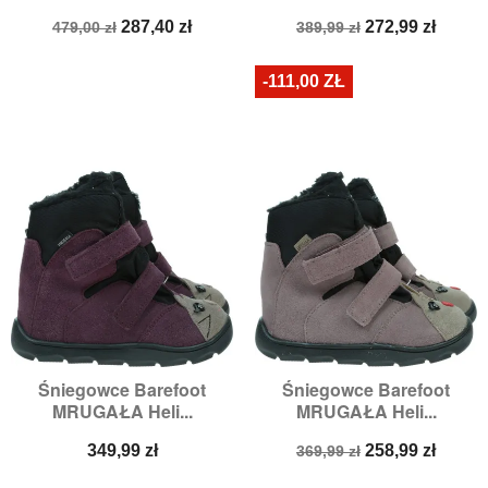
Cena
Cena
Cena
Cena
287,40 zł
272,99 zł
479,00 zł
389,99 zł
podstawowa
podstawowa
-111,00 ZŁ
Śniegowce Barefoot
Śniegowce Barefoot
MRUGAŁA Heli...
MRUGAŁA Heli...
Cena
Cena
Cena
349,99 zł
258,99 zł
369,99 zł
podstawowa