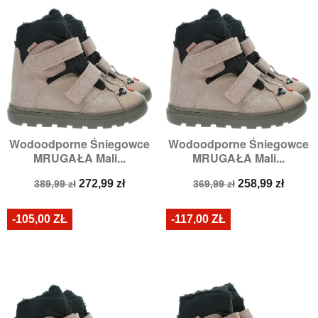
Wodoodporne Śniegowce
Wodoodporne Śniegowce
MRUGAŁA Mali...
MRUGAŁA Mali...
Cena
Cena
Cena
Cena
272,99 zł
258,99 zł
389,99 zł
369,99 zł
podstawowa
podstawowa
-105,00 ZŁ
-117,00 ZŁ