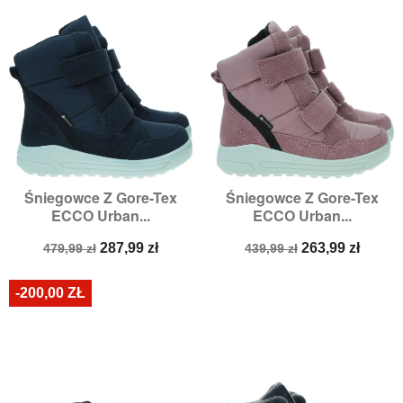
Śniegowce Z Gore-Tex
Śniegowce Z Gore-Tex
ECCO Urban...
ECCO Urban...
Cena
Cena
Cena
Cena
287,99 zł
263,99 zł
479,99 zł
439,99 zł
podstawowa
podstawowa
-200,00 ZŁ