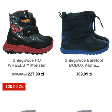
Śniegowce HOT
Śniegowce Barefoot
WHEELS™ Monster...
BOBUX Alpha...
Cena
Cena
Cena
227,99 zł
389,99 zł
379,99 zł
podstawowa
-120,00 ZŁ