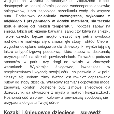
względu na warunki atmosferyczne. Większość modeli
dostępnych w naszej ofercie posiada wodoodporną cholewkę
śniegowców, która zapobiega przenikaniu wody do wnętrza
buta. Dodatkowo
ocieplenie wewnętrzne, wykonane z
miękkiego i przyjemnego w dotyku materiału, skutecznie
izoluje stopę od niskich temperatur
. Podczas zabaw na
śniegu, takich jak lepienie bałwana, sanki czy bitwa na śnieżki,
Twoje dziecko będzie mogło cieszyć się pełną swobodą
ruchów, nie martwiąc się o zmarznięte stopy i chłód.
Ciepłe i
wygodne ocieplane śniegowce dla dziewczynki wyróżniają się
także antypoślizgową podeszwą, która zapewnia doskonałą
przyczepność na śliskich powierzchniach. To ważne podczas
spacerów w parku czy drogi do szkoły w zimowych
warunkach. Wybierając śniegowce, inwestujesz w
bezpieczeństwo i wygodę swojej córki, co pozwala jej w pełni
cieszyć się urokami zimy. Ważne jest również dopasowanie
butów do stopy dziecka. Właściwy rozmiar i odpowiedni model
zapewnią komfort. Dostępne buty zimowe śniegowce dla
dziewczynki są stworzone z myślą o małych księżniczkach.
Różnorodność wzorów i kolorów z pewnością spodobają się i
przypadną do gustu Twojej córce.
Kozaki i śniegowce dziecięce – sprawdź