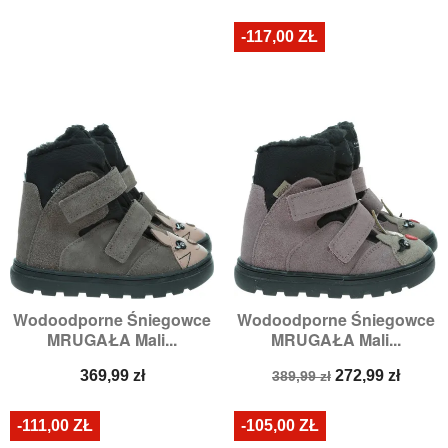
podstawowa
podstawowa
-117,00 ZŁ
Wodoodporne Śniegowce
Wodoodporne Śniegowce
MRUGAŁA Mali...
MRUGAŁA Mali...
Cena
Cena
Cena
369,99 zł
272,99 zł
389,99 zł
podstawowa
-111,00 ZŁ
-105,00 ZŁ