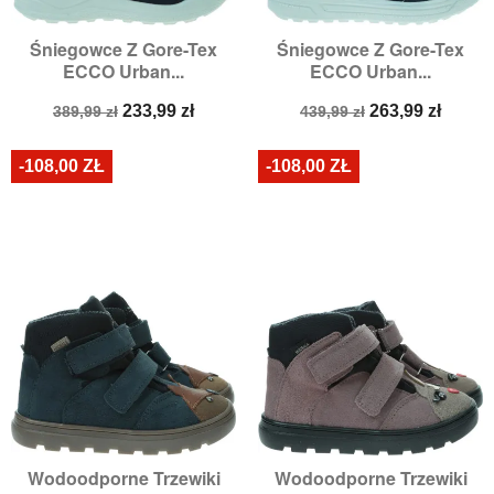
Śniegowce Z Gore-Tex
Śniegowce Z Gore-Tex
ECCO Urban...
ECCO Urban...
Cena
Cena
Cena
Cena
233,99 zł
263,99 zł
389,99 zł
439,99 zł
podstawowa
podstawowa
-108,00 ZŁ
-108,00 ZŁ
Wodoodporne Trzewiki
Wodoodporne Trzewiki