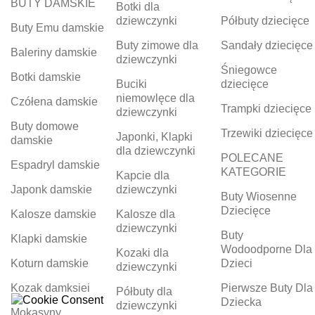
BUTY DAMSKIE
Botki dla
dziewczynki
Półbuty dziecięce
Buty Emu damskie
Buty zimowe dla
Sandały dziecięce
Baleriny damskie
dziewczynki
Śniegowce
Botki damskie
Buciki
dziecięce
niemowlęce dla
Czółena damskie
Trampki dziecięce
dziewczynki
Buty domowe
Trzewiki dziecięce
Japonki, Klapki
damskie
dla dziewczynki
POLECANE
Espadryl damskie
KATEGORIE
Kapcie dla
Japonk damskie
dziewczynki
Buty Wiosenne
Dziecięce
Kalosze damskie
Kalosze dla
dziewczynki
Buty
Klapki damskie
Wodoodporne Dla
Kozaki dla
Koturn damskie
Dzieci
dziewczynki
Kozak damksiei
Pierwsze Buty Dla
Półbuty dla
Dziecka
dziewczynki
Mokasyny