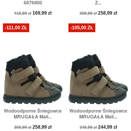
6876900
Z...
Cena
Cena
Cena
Cena
169,99 zł
258,99 zł
419,99 zł
369,99 zł
podstawowa
podstawowa
-111,00 ZŁ
-105,00 ZŁ
Wodoodporne Śniegowce
Wodoodporne Śniegowce
MRUGAŁA Mali...
MRUGAŁA Mali...
Cena
Cena
Cena
Cena
258,99 zł
244,99 zł
369,99 zł
349,99 zł