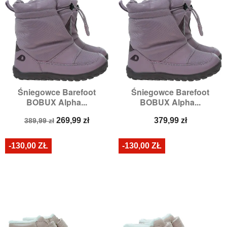
Śniegowce Barefoot
Śniegowce Barefoot
BOBUX Alpha...
BOBUX Alpha...
Cena
Cena
Cena
269,99 zł
379,99 zł
389,99 zł
podstawowa
-130,00 ZŁ
-130,00 ZŁ