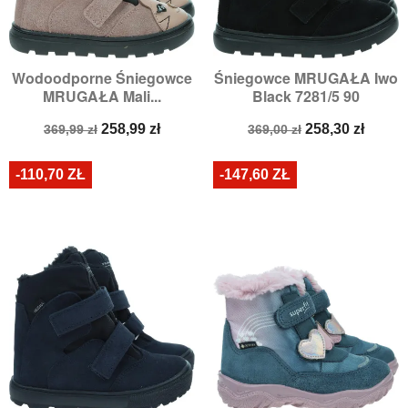
Wodoodporne Śniegowce
Śniegowce MRUGAŁA Iwo
MRUGAŁA Mali...
Black 7281/5 90
Cena
Cena
Cena
Cena
258,99 zł
258,30 zł
369,99 zł
369,00 zł
podstawowa
podstawowa
-110,70 ZŁ
-147,60 ZŁ