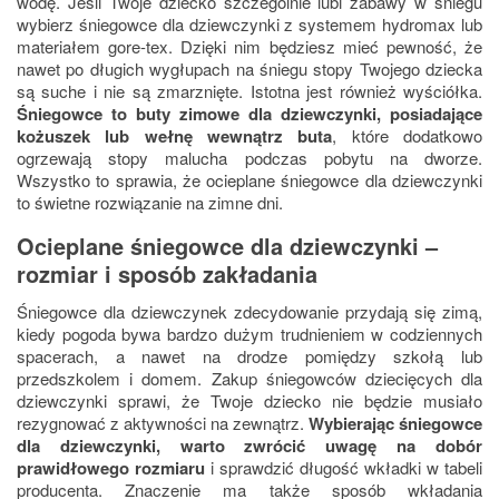
wodę. Jeśli Twoje dziecko szczególnie lubi zabawy w śniegu
wybierz śniegowce dla dziewczynki z systemem hydromax lub
materiałem gore-tex. Dzięki nim będziesz mieć pewność, że
nawet po długich wygłupach na śniegu stopy Twojego dziecka
są suche i nie są zmarznięte. Istotna jest również wyściółka.
Śniegowce to buty zimowe dla dziewczynki, posiadające
kożuszek lub wełnę wewnątrz buta
, które dodatkowo
ogrzewają stopy malucha podczas pobytu na dworze.
Wszystko to sprawia, że ocieplane śniegowce dla dziewczynki
to świetne rozwiązanie na zimne dni.
Ocieplane śniegowce dla dziewczynki –
rozmiar i sposób zakładania
Śniegowce dla dziewczynek zdecydowanie przydają się zimą,
kiedy pogoda bywa bardzo dużym trudnieniem w codziennych
spacerach, a nawet na drodze pomiędzy szkołą lub
przedszkolem i domem. Zakup śniegowców dziecięcych dla
dziewczynki sprawi, że Twoje dziecko nie będzie musiało
rezygnować z aktywności na zewnątrz.
Wybierając śniegowce
dla dziewczynki, warto zwrócić uwagę na dobór
prawidłowego rozmiaru
i sprawdzić długość wkładki w tabeli
producenta. Znaczenie ma także sposób wkładania