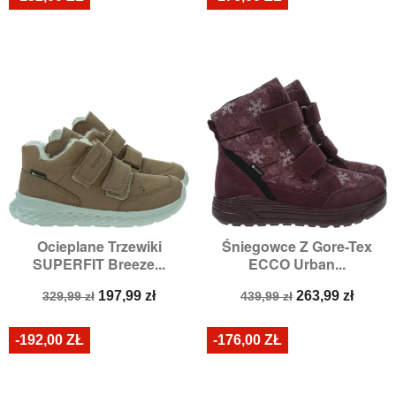
Ocieplane Trzewiki
Śniegowce Z Gore-Tex
SUPERFIT Breeze...
ECCO Urban...
Cena
Cena
Cena
Cena
197,99 zł
263,99 zł
329,99 zł
439,99 zł
podstawowa
podstawowa
-192,00 ZŁ
-176,00 ZŁ