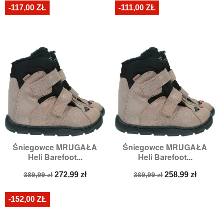
-117,00 ZŁ
-111,00 ZŁ
Śniegowce MRUGAŁA
Śniegowce MRUGAŁA
Heli Barefoot...
Heli Barefoot...
Cena
Cena
Cena
Cena
272,99 zł
258,99 zł
389,99 zł
369,99 zł
podstawowa
podstawowa
-152,00 ZŁ