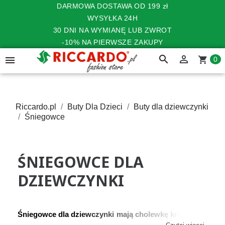
DARMOWA DOSTAWA OD 199 zł
WYSYŁKA 24H
30 DNI NA WYMIANĘ LUB ZWROT
-10% NA PIERWSZE ZAKUPY
search


shopping_cart
0
Riccardo.pl
Buty Dla Dzieci
Buty dla dziewczynki
Śniegowce
ŚNIEGOWCE DLA
DZIEWCZYNKI
Śniegowce dla dziewczynki mają cholewkę krótszą od 
kozaków
, kończą się zazwyczaj trochę powyżej kostki. 