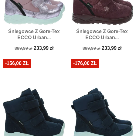
Śniegowce Z Gore-Tex
Śniegowce Z Gore-Tex
ECCO Urban...
ECCO Urban...
Cena
Cena
Cena
Cena
233,99 zł
233,99 zł
389,99 zł
389,99 zł
podstawowa
podstawowa
-156,00 ZŁ
-176,00 ZŁ