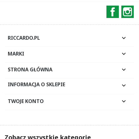
Faceboo
In
RICCARDO.PL

MARKI

STRONA GŁÓWNA

INFORMACJA O SKLEPIE

TWOJE KONTO

Zobacz wszystkie kategorie