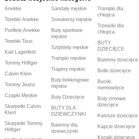
Anekke
Sandały męskie
Trampki dla
chłopca
Torebki Anekke
Sneakersy męskie
Trzewiki dla
Portfele Anekke
Buty sportowe
chłopca
męskie
Torebki Tous
BUTY
Sztyblety męskie
DZIECIĘCE
Karl Lagerfeld
Trampki męskie
Baleriny dziecięce
Tommy Hilfiger
Trapery męskie
Botki dziecięce
Calvin Klein
Buty trekkingowe
Buciki
Tommy Jeans
męskie
niemowlęce
Czapki Męskie
Buty Dziecięce
Buty zimowe
dziecięce
Skarpetki Calvin
BUTY DLA
Klein
DZIEWCZYNKI
Kalosze dziecięce
Skarpetki Tommy
Baleriny dla
Kapcie dziecięce
Hilfiger
dziewczynki
Kozaki dziecięce