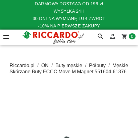
DARMOWA DOSTAWA OD 199 zł
WYSYŁKA 24H
30 DNI NA WYMIANĘ LUB ZWROT
-10% NA PIERWSZE ZAKUPY
search


shopping_cart
0
Riccardo.pl
ON
Buty męskie
Półbuty
Męskie
Skórzane Buty ECCO Move M Magnet 551604-61376