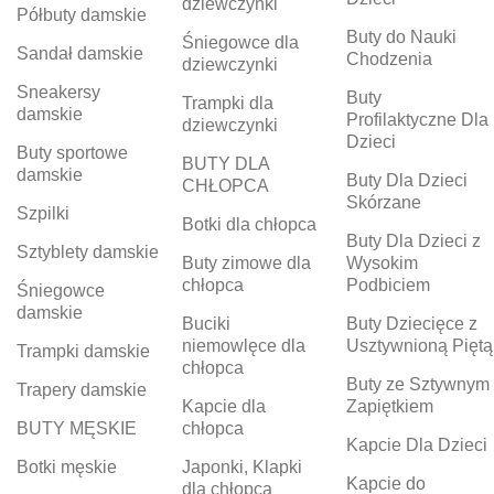
dziewczynki
Półbuty damskie
Buty do Nauki
Śniegowce dla
Sandał damskie
Chodzenia
dziewczynki
Sneakersy
Buty
Trampki dla
damskie
Profilaktyczne Dla
dziewczynki
Dzieci
Buty sportowe
BUTY DLA
damskie
Buty Dla Dzieci
CHŁOPCA
Skórzane
Szpilki
Botki dla chłopca
Buty Dla Dzieci z
Sztyblety damskie
Buty zimowe dla
Wysokim
chłopca
Podbiciem
Śniegowce
damskie
Buciki
Buty Dziecięce z
niemowlęce dla
Usztywnioną Piętą
Trampki damskie
chłopca
Buty ze Sztywnym
Trapery damskie
Kapcie dla
Zapiętkiem
BUTY MĘSKIE
chłopca
Kapcie Dla Dzieci
Botki męskie
Japonki, Klapki
Kapcie do
dla chłopca