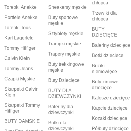
chłopca
Torebki Anekke
Sneakersy męskie
Trzewiki dla
Portfele Anekke
Buty sportowe
chłopca
męskie
Torebki Tous
BUTY
Sztyblety męskie
DZIECIĘCE
Karl Lagerfeld
Trampki męskie
Baleriny dziecięce
Tommy Hilfiger
Trapery męskie
Botki dziecięce
Calvin Klein
Buty trekkingowe
Buciki
Tommy Jeans
męskie
niemowlęce
Czapki Męskie
Buty Dziecięce
Buty zimowe
dziecięce
Skarpetki Calvin
BUTY DLA
Klein
DZIEWCZYNKI
Kalosze dziecięce
Skarpetki Tommy
Baleriny dla
Kapcie dziecięce
Hilfiger
dziewczynki
Kozaki dziecięce
BUTY DAMSKIE
Botki dla
dziewczynki
Półbuty dziecięce