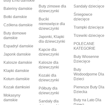
Buty Emu damskie
Buty zimowe dla
Sandały dziecięce
Baleriny damskie
dziewczynki
Śniegowce
Botki damskie
Buciki
dziecięce
niemowlęce dla
Czółena damskie
Trampki dziecięce
dziewczynki
Buty domowe
Trzewiki dziecięce
Japonki, Klapki
damskie
dla dziewczynki
POLECANE
Espadryl damskie
KATEGORIE
Kapcie dla
Japonk damskie
dziewczynki
Buty Wiosenne
Dziecięce
Kalosze damskie
Kalosze dla
dziewczynki
Buty
Klapki damskie
Wodoodporne Dla
Kozaki dla
Koturn damskie
Dzieci
dziewczynki
Kozak damksiei
Pierwsze Buty Dla
Półbuty dla
Dziecka
dziewczynki
Mokasyny
damskie
Buty na Lato Dla
Sandały dla
Dzieci