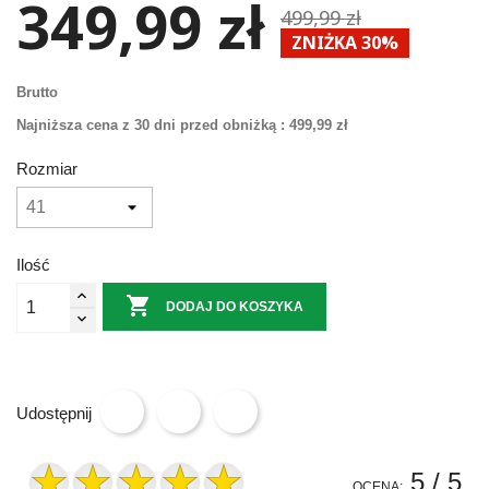
349,99 zł
499,99 zł
ZNIŻKA 30%
Brutto
Najniższa cena z 30 dni przed obniżką :
499,99 zł
Rozmiar
Ilość

DODAJ DO KOSZYKA
Udostępnij
5
/ 5
OCENA: