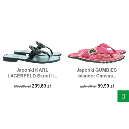
Japonki KARL
Japonki GUMBIES
LAGERFELD Skoot II...
Islander Canvas...
Cena
Cena
Cena
Cena
239,60 zł
59,99 zł
599,00 zł
119,00 zł
podstawowa
podstawowa