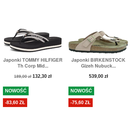
Japonki TOMMY HILFIGER
Japonki BIRKENSTOCK
Th Corp Mid...
Gizeh Nubuck...
Cena
Cena
Cena
132,30 zł
539,00 zł
189,00 zł
podstawowa
NOWOŚĆ
NOWOŚĆ
-83,60 ZŁ
-75,60 ZŁ