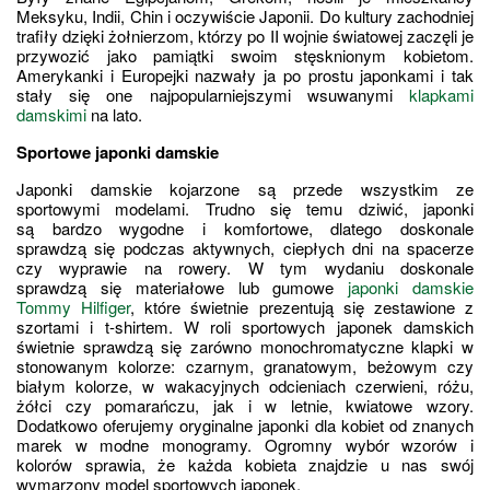
Meksyku, Indii, Chin i oczywiście Japonii. Do kultury zachodniej 
trafiły dzięki żołnierzom, którzy po II wojnie światowej zaczęli je 
przywozić jako pamiątki swoim stęsknionym kobietom. 
Amerykanki i Europejki nazwały ja po prostu japonkami i tak 
stały się one najpopularniejszymi wsuwanymi 
klapkami 
damskimi
 na lato.
Sportowe japonki damskie
Japonki damskie kojarzone są przede wszystkim ze 
sportowymi modelami. Trudno się temu dziwić, japonki 
są bardzo wygodne i komfortowe, dlatego doskonale 
sprawdzą się podczas aktywnych, ciepłych dni na spacerze 
czy wyprawie na rowery. W tym wydaniu doskonale 
sprawdzą się materiałowe lub gumowe 
japonki damskie 
Tommy Hilfiger
, które świetnie prezentują się zestawione z 
szortami i t-shirtem. W roli sportowych japonek damskich 
świetnie sprawdzą się zarówno monochromatyczne klapki w 
stonowanym kolorze: czarnym, granatowym, beżowym czy 
białym kolorze, w wakacyjnych odcieniach czerwieni, różu, 
żółci czy pomarańczu, jak i w letnie, kwiatowe wzory. 
Dodatkowo oferujemy oryginalne japonki dla kobiet od znanych 
marek w modne monogramy. Ogromny wybór wzorów i 
kolorów sprawia, że każda kobieta znajdzie u nas swój 
wymarzony model sportowych japonek.