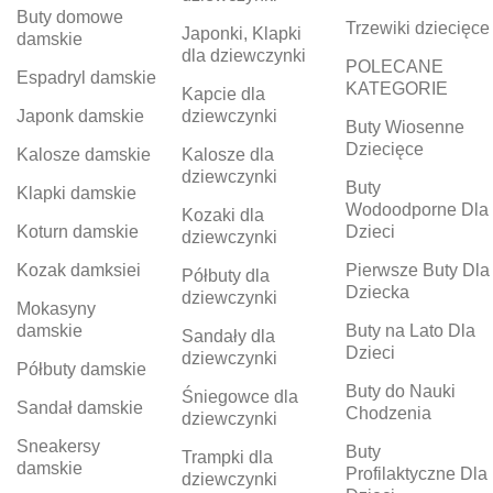
Buty domowe
Trzewiki dziecięce
Japonki, Klapki
damskie
dla dziewczynki
POLECANE
Espadryl damskie
KATEGORIE
Kapcie dla
Japonk damskie
dziewczynki
Buty Wiosenne
Dziecięce
Kalosze damskie
Kalosze dla
dziewczynki
Buty
Klapki damskie
Wodoodporne Dla
Kozaki dla
Koturn damskie
Dzieci
dziewczynki
Kozak damksiei
Pierwsze Buty Dla
Półbuty dla
Dziecka
dziewczynki
Mokasyny
damskie
Buty na Lato Dla
Sandały dla
Dzieci
dziewczynki
Półbuty damskie
Buty do Nauki
Śniegowce dla
Sandał damskie
Chodzenia
dziewczynki
Sneakersy
Buty
Trampki dla
damskie
Profilaktyczne Dla
dziewczynki