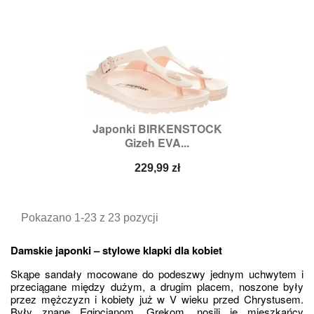
Japonki BIRKENSTOCK
Gizeh EVA...
Cena
229,99 zł
Pokazano 1-23 z 23 pozycji
Damskie japonki – stylowe klapki dla kobiet
Skąpe sandały mocowane do podeszwy jednym uchwytem i 
przeciągane między dużym, a drugim placem, noszone były 
przez mężczyzn i kobiety już w V wieku przed Chrystusem. 
Były znane Egipcjanom, Grekom, nosili je mieszkańcy 