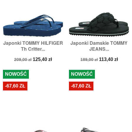
Japonki TOMMY HILFIGER
Japonki Damskie TOMMY
Th Critter...
JEANS...
Cena
Cena
Cena
Cena
125,40 zł
113,40 zł
209,00 zł
189,00 zł
podstawowa
podstawowa
NOWOŚĆ
NOWOŚĆ
-67,60 ZŁ
-67,60 ZŁ