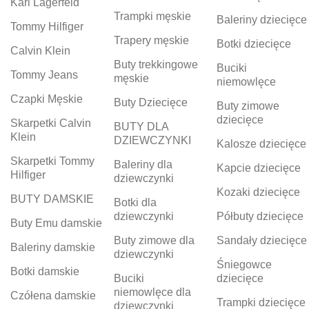
Karl Lagerfeld
Trampki męskie
Baleriny dziecięce
Tommy Hilfiger
Trapery męskie
Botki dziecięce
Calvin Klein
Buty trekkingowe
Buciki
Tommy Jeans
męskie
niemowlęce
Czapki Męskie
Buty Dziecięce
Buty zimowe
dziecięce
Skarpetki Calvin
BUTY DLA
Klein
DZIEWCZYNKI
Kalosze dziecięce
Skarpetki Tommy
Baleriny dla
Kapcie dziecięce
Hilfiger
dziewczynki
Kozaki dziecięce
BUTY DAMSKIE
Botki dla
dziewczynki
Półbuty dziecięce
Buty Emu damskie
Buty zimowe dla
Sandały dziecięce
Baleriny damskie
dziewczynki
Śniegowce
Botki damskie
Buciki
dziecięce
niemowlęce dla
Czółena damskie
Trampki dziecięce
dziewczynki