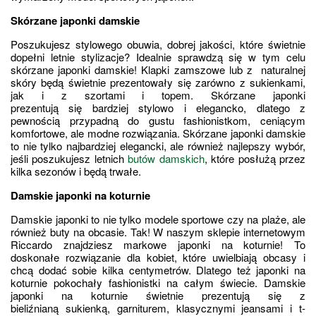
Skórzane japonki damskie
Poszukujesz stylowego obuwia, dobrej jakości, które świetnie 
dopełni letnie stylizacje? Idealnie sprawdzą się w tym celu 
skórzane japonki damskie! Klapki zamszowe lub z  naturalnej 
skóry będą świetnie prezentowały się zarówno z sukienkami, 
jak i z szortami i topem. Skórzane japonki 
prezentują się bardziej stylowo i elegancko, dlatego z 
pewnością przypadną do gustu fashionistkom, ceniącym 
komfortowe, ale modne rozwiązania. Skórzane japonki damskie 
to nie tylko najbardziej elegancki, ale również najlepszy wybór, 
jeśli poszukujesz letnich 
butów damskich
, które posłużą przez 
kilka sezonów i będą trwałe.
Damskie japonki na koturnie
Damskie japonki to nie tylko modele sportowe czy na plaże, ale 
również buty na obcasie. Tak! W naszym sklepie internetowym 
Riccardo znajdziesz markowe japonki na koturnie! To 
doskonałe rozwiązanie dla kobiet, które uwielbiają obcasy i 
chcą dodać sobie kilka centymetrów. Dlatego też japonki na 
koturnie pokochały fashionistki na całym świecie. Damskie 
japonki na koturnie świetnie prezentują się z 
bieliźnianą sukienką, garniturem, klasycznymi jeansami i t-