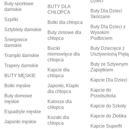
Dzieci
Buty sportowe
BUTY DLA
damskie
Buty Dla Dzieci
CHŁOPCA
Skórzane
Szpilki
Botki dla chłopca
Buty Dla Dzieci z
Sztyblety damskie
Buty zimowe dla
Wysokim
chłopca
Podbiciem
Śniegowce
damskie
Buciki
Buty Dziecięce z
niemowlęce dla
Usztywnioną Piętą
Trampki damskie
chłopca
Buty ze Sztywnym
Trapery damskie
Kapcie dla
Zapiętkiem
BUTY MĘSKIE
chłopca
Kapcie Dla Dzieci
Botki męskie
Japonki, Klapki
Kapcie do
dla chłopca
Buty domowe
Przedszkola
męskie
Kalosze dla
Kapcie do Szkoły
chłopca
Espadryle męskie
Kapcie do Żłobka
Kozaki dla
Japonki męskie
chłopca
Kapcie Superfit