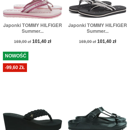
Japonki TOMMY HILFIGER
Japonki TOMMY HILFIGER
Summer...
Summer...
Cena
Cena
Cena
Cena
101,40 zł
101,40 zł
169,00 zł
169,00 zł
podstawowa
podstawowa
NOWOŚĆ
-99,60 ZŁ