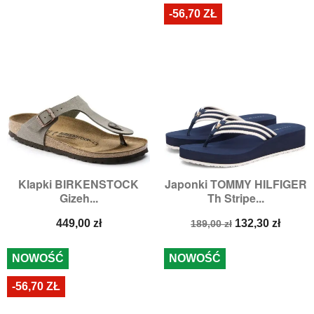
-56,70 ZŁ
Klapki BIRKENSTOCK
Japonki TOMMY HILFIGER
Gizeh...
Th Stripe...
Cena
Cena
Cena
449,00 zł
132,30 zł
189,00 zł
podstawowa
NOWOŚĆ
NOWOŚĆ
-56,70 ZŁ