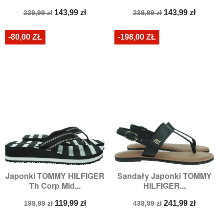
Cena
Cena
Cena
Cena
143,99 zł
143,99 zł
239,99 zł
239,99 zł
podstawowa
podstawowa
-80,00 ZŁ
-198,00 ZŁ
Japonki TOMMY HILFIGER
Sandały Japonki TOMMY
Th Corp Mid...
HILFIGER...
Cena
Cena
Cena
Cena
119,99 zł
241,99 zł
199,99 zł
439,99 zł
podstawowa
podstawowa