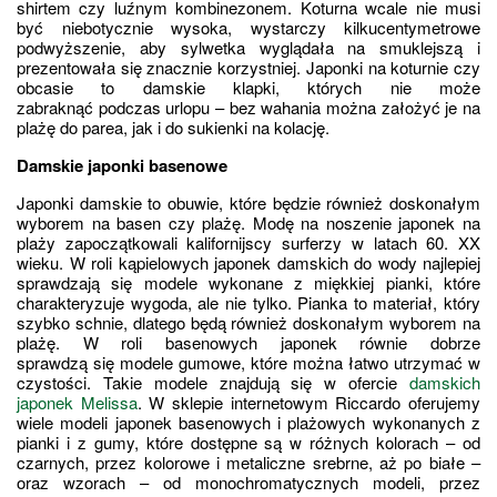
shirtem czy luźnym kombinezonem. Koturna wcale nie musi 
być niebotycznie wysoka, wystarczy kilkucentymetrowe 
podwyższenie, aby sylwetka wyglądała na smuklejszą i 
prezentowała się znacznie korzystniej. Japonki na koturnie czy 
obcasie to damskie klapki, których nie może 
zabraknąć podczas urlopu – bez wahania można założyć je na 
plażę do parea, jak i do sukienki na kolację.
Damskie japonki basenowe
Japonki damskie to obuwie, które będzie również doskonałym 
wyborem na basen czy plażę. Modę na noszenie japonek na 
plaży zapoczątkowali kalifornijscy surferzy w latach 60. XX 
wieku. W roli kąpielowych japonek damskich do wody najlepiej 
sprawdzają się modele wykonane z miękkiej pianki, które 
charakteryzuje wygoda, ale nie tylko. Pianka to materiał, który 
szybko schnie, dlatego będą również doskonałym wyborem na 
plażę. W roli basenowych japonek równie dobrze 
sprawdzą się modele gumowe, które można łatwo utrzymać w 
czystości. Takie modele znajdują się w ofercie 
damskich 
japonek Melissa
. W sklepie internetowym Riccardo oferujemy 
wiele modeli japonek basenowych i plażowych wykonanych z 
pianki i z gumy, które dostępne są w różnych kolorach – od 
czarnych, przez kolorowe i metaliczne srebrne, aż po białe – 
oraz wzorach – od monochromatycznych modeli, przez 