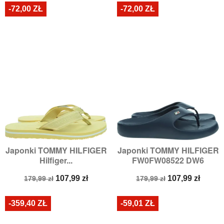
-72,00 ZŁ
-72,00 ZŁ
Japonki TOMMY HILFIGER
Japonki TOMMY HILFIGER
Hilfiger...
FW0FW08522 DW6
Cena
Cena
Cena
Cena
107,99 zł
107,99 zł
179,99 zł
179,99 zł
podstawowa
podstawowa
-359,40 ZŁ
-59,01 ZŁ