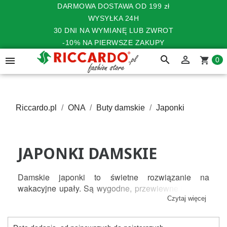
DARMOWA DOSTAWA OD 199 zł
WYSYŁKA 24H
30 DNI NA WYMIANĘ LUB ZWROT
-10% NA PIERWSZE ZAKUPY
search


shopping_cart
0
Riccardo.pl
ONA
Buty damskie
Japonki
JAPONKI DAMSKIE
Damskie japonki to świetne rozwiązanie na 
wakacyjne upały. Są wygodne, przewiewne i lekkie, 
a wiele dostępnych wzorów i fasonów sprawia, że 
Czytaj więcej
można je nosić na różne sposoby. Damskie japonki 
są uwielbiane przez kobiety ze względu na ich 