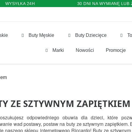
WYSYŁKA 24H
30 DNI NA WYMIANĘ LUB
skie
Buty Męskie
Buty Dziecięce
To
Marki
Nowości
Promocje
iem
TY ZE SZTYWNYM ZAPIĘTKIEM 
poszukujesz odpowiedniego obuwia dla dzieci, które pozw
wanie wad postawy, postaw na buty ze sztywnym zapiętkiem. B
cie naszego sklepu internetowego Riccardo! Buty ze sztywnym