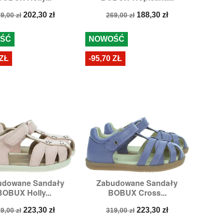
ena
Cena
Cena
Cena
202,30 zł
188,30 zł
9,00 zł
269,00 zł
odstawowa
podstawowa
ŚĆ
NOWOŚĆ
 ZŁ
-95,70 ZŁ
udowane Sandały
Zabudowane Sandały


Szybki podgląd
Szybki podgląd
BOBUX Holly...
BOBUX Cross...
ozmiary:
23,
24
Rozmiary:
23,
24,
25
ena
Cena
Cena
Cena
223,30 zł
223,30 zł
9,00 zł
319,00 zł