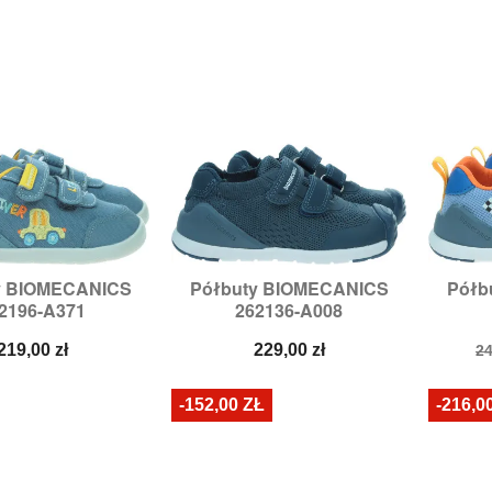
y BIOMECANICS
Półbuty BIOMECANICS
Półb

zybki podgląd
Szybki podgląd
2196-A371
262136-A008
zmiary:
24
Rozmiary:
22,
24
R
Cena
Cena
C
219,00 zł
229,00 zł
24
p
-152,00 ZŁ
-216,0