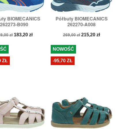
uty BIOMECANICS
Półbuty BIOMECANICS


Szybki podgląd
Szybki podgląd
262273-B090
262270-A008
ary:
30,
31,
32,
33,
34
Rozmiary:
29,
30
ena
Cena
Cena
Cena
183,20 zł
215,20 zł
9,00 zł
269,00 zł
odstawowa
podstawowa
ŚĆ
NOWOŚĆ
0 ZŁ
-95,70 ZŁ