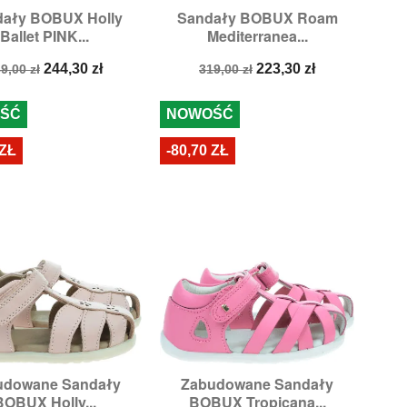
ały BOBUX Holly
Sandały BOBUX Roam


Szybki podgląd
Szybki podgląd
Ballet PINK...
Mediterranea...
zmiary:
27,
29,
30
Rozmiary:
23,
24,
25
ena
Cena
Cena
Cena
244,30 zł
223,30 zł
9,00 zł
319,00 zł
odstawowa
podstawowa
ŚĆ
NOWOŚĆ
 ZŁ
-80,70 ZŁ
udowane Sandały
Zabudowane Sandały


Szybki podgląd
Szybki podgląd
BOBUX Holly...
BOBUX Tropicana...
zmiary:
20,
21,
22
Rozmiary:
20,
21