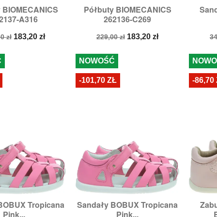
y BIOMECANICS
Półbuty BIOMECANICS
Sand

zybki podgląd
Szybki podgląd
2137-A316
262136-C269
miary:
24,
25
Rozmiary:
24
Ro
a
Cena
Cena
Cena
C
183,20 zł
183,20 zł
0 zł
229,00 zł
34
stawowa
podstawowa
p
Ć
NOWOŚĆ
NOWO
-101,70 ZŁ
-86,70
BOBUX Tropicana
Sandały BOBUX Tropicana
Zab

zybki podgląd
Szybki podgląd
Pink...
Pink...
ary:
24,
25,
26
Rozmiary:
29
Ro