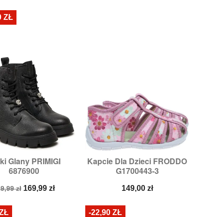
odstawowa
podstawowa
0 ZŁ
ki Glany PRIMIGI
Kapcie Dla Dzieci FRODDO


Szybki podgląd
Szybki podgląd
6876900
G1700443-3
Rozmiary:
34
Rozmiary:
23
ena
Cena
Cena
169,99 zł
149,00 zł
9,99 zł
odstawowa
 ZŁ
-22,90 ZŁ