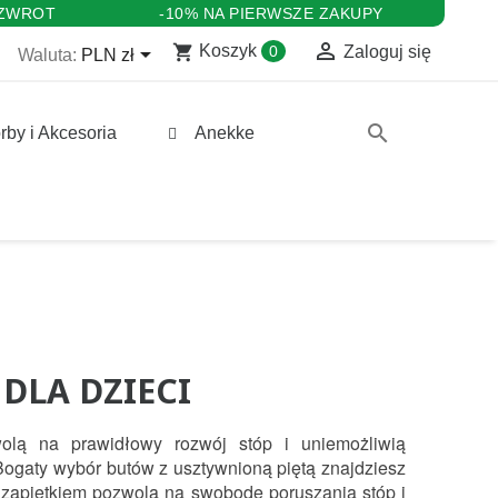
 ZWROT
-10% NA PIERWSZE ZAKUPY

shopping_cart

Koszyk
0
Zaloguj się
Waluta:
PLN zł
search
rby i Akcesoria
Anekke
DLA DZIECI
olą na prawidłowy rozwój stóp i uniemożliwią 
ogaty wybór butów z usztywnioną piętą znajdziesz 
 zapiętkiem pozwolą na swobodę poruszania stóp i 