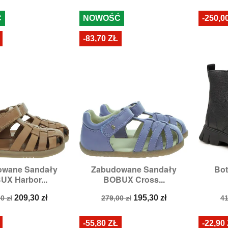
podstawowa
p
Ć
NOWOŚĆ
-250,0
-83,70 ZŁ
owane Sandały
Zabudowane Sandały
Bot

zybki podgląd
Szybki podgląd
X Harbor...
BOBUX Cross...
ary:
23,
25,
26
Rozmiary:
21
a
Cena
Cena
Cena
C
209,30 zł
195,30 zł
0 zł
279,00 zł
41
stawowa
podstawowa
p
-55,80 ZŁ
-22,90