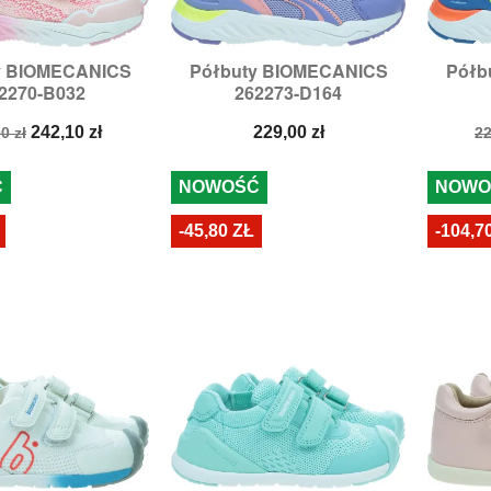
y BIOMECANICS
Półbuty BIOMECANICS
Półb

zybki podgląd
Szybki podgląd
2270-B032
262273-D164
zmiary:
30
Rozmiary:
31,
32
Rozmi
a
Cena
Cena
C
242,10 zł
229,00 zł
0 zł
22
stawowa
p
Ć
NOWOŚĆ
NOWO
-45,80 ZŁ
-104,7