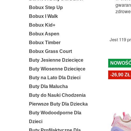
gwarant
Bobux Step Up
zdrowe,
Bobux I Walk
Bobux Kid+
Bobux Aspen
Jest 119 p
Bobux Timber
Bobux Grass Court
Buty Jesienne Dziecięce
NOWOŚ
Buty Wiosenne Dziecięce
-26,90 ZŁ
Buty na Lato Dla Dzieci
Buty Dla Malucha
Buty do Nauki Chodzenia
Pierwsze Buty Dla Dziecka
Buty Wodoodporne Dla
Dzieci
Buty Profilaktyczne Dla