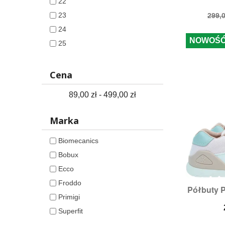
22
Cen
23
299,0
pod
24
NOWOŚ
25
26
27
Cena
28
89,00 zł - 499,00 zł
29
30
Marka
31
Biomecanics
32
Bobux
33
Ecco
34
Froddo
35
Półbuty P

S
Primigi
36
Rozmi
Superfit
37