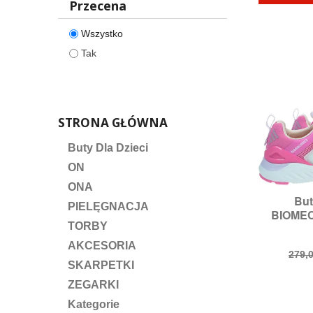
Przecena
Wszystko
Tak
STRONA GŁÓWNA
Buty Dla Dzieci
ON
ONA
But

S
PIELĘGNACJA
BIOMEC
Rozmia
TORBY
AKCESORIA
Cen
279,0
SKARPETKI
pod
ZEGARKI
Kategorie