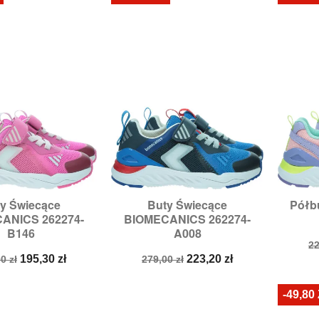
y Świecące
Buty Świecące
Półb

zybki podgląd
Szybki podgląd
ANICS 262274-
BIOMECANICS 262274-
ry:
27,
28,
29,
31
Rozmiary:
31,
32,
34
R
B146
A008
C
22
a
Cena
Cena
Cena
p
195,30 zł
223,20 zł
0 zł
279,00 zł
stawowa
podstawowa
-49,80