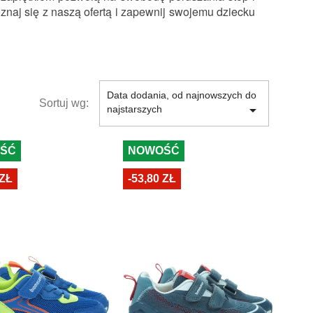
naj się z naszą ofertą i zapewnij swojemu dziecku 
Data dodania, od najnowszych do
Sortuj wg:

najstarszych
ŚĆ
NOWOŚĆ
 ZŁ
-53,80 ZŁ