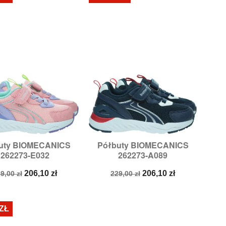
uty BIOMECANICS
Półbuty BIOMECANICS


Szybki podgląd
Szybki podgląd
262273-E032
262273-A089
ozmiary:
30,
34
Rozmiary:
29,
33
ena
Cena
Cena
Cena
206,10 zł
206,10 zł
9,00 zł
229,00 zł
odstawowa
podstawowa
 ZŁ