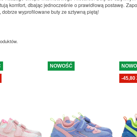
ują komfort, dbając jednocześnie o prawidłową postawę. Zapoz
 dobrze wyprofilowane buty ze sztywną piętą! 
roduktów.
Ć
NOWOŚĆ
NOWO
-45,80