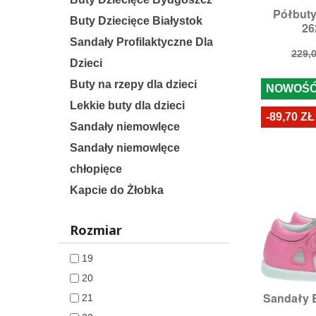
Półbut

S
Buty Dziecięce Białystok
26
Roz
Sandały Profilaktyczne Dla
Cen
229,0
Dzieci
pod
Buty na rzepy dla dzieci
NOWOŚ
Lekkie buty dla dzieci
-89,70 ZŁ
Sandały niemowlęce
Sandały niemowlęce
chłopięce
Kapcie do Żłobka
Rozmiar
19
20
Sandały 

21
S
Rozmi