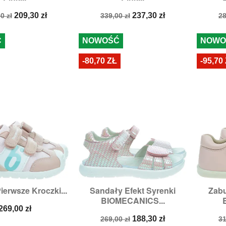
a
Cena
Cena
Cena
C
209,30 zł
237,30 zł
0 zł
339,00 zł
28
stawowa
podstawowa
p
Ć
NOWOŚĆ
NOWO
-80,70 ZŁ
-95,70
ierwsze Kroczki...
Sandały Efekt Syrenki
Zab

zybki podgląd
Szybki podgląd
BIOMECANICS...
ary:
21,
22,
24
Rozmiary:
28,
29,
30,
31
R
Cena
269,00 zł
Cena
Cena
C
188,30 zł
269,00 zł
31