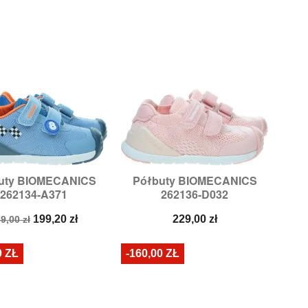
uty BIOMECANICS
Półbuty BIOMECANICS


Szybki podgląd
Szybki podgląd
262134-A371
262136-D032
ozmiary:
21,
22
Rozmiary:
23,
24,
25
ena
Cena
Cena
199,20 zł
229,00 zł
9,00 zł
odstawowa
0 ZŁ
-160,00 ZŁ