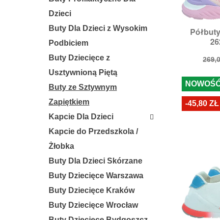
Dzieci
Buty Dla Dzieci z Wysokim
Półbut

S
26
Ro
Podbiciem
Buty Dziecięce z
Cen
269,0
pod
Usztywnioną Piętą
NOWOŚ
Buty ze Sztywnym
Zapiętkiem
-45,80 ZŁ
Kapcie Dla Dzieci
Kapcie do Przedszkola /
Żłobka
Buty Dla Dzieci Skórzane
Buty Dziecięce Warszawa
Buty Dziecięce Kraków
Buty Dziecięce Wrocław
Buty Dziecięce Bydgoszcz