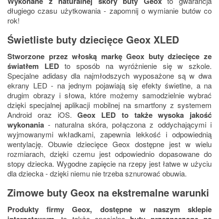
Wykonane z naturalnej skóry buty Geox
to gwarancja
długiego czasu użytkowania - zapomnij o wymianie butów co
rok!
Świetliste buty dziecięce Geox XLED
Stworzone przez włoską markę Geox buty dziecięce ze
światłem LED
to sposób na wyróżnienie się w szkole.
Specjalne adidasy dla najmłodszych wyposażone są w dwa
ekrany LED - na jednym pojawiają się efekty świetlne, a na
drugim obrazy i słowa, które możemy samodzielnie wybrać
dzięki specjalnej aplikacji mobilnej na smartfony z systemem
Android oraz iOS.
Geox LED to także wysoka jakość
wykonania
- naturalna skóra, połączona z oddychającymi i
wyjmowanymi wkładkami, zapewnia lekkość i odpowiednią
wentylację. Obuwie dziecięce Geox dostępne jest w wielu
rozmiarach, dzięki czemu jest odpowiednio dopasowane do
stopy dziecka. Wygodne zapięcie na rzepy jest łatwe w użyciu
dla dziecka - dzięki niemu nie trzeba sznurować obuwia.
Zimowe buty Geox na ekstremalne warunki
Produkty firmy Geox, dostępne w naszym sklepie
internetowym
, to także specjalne
buty przeznaczone na