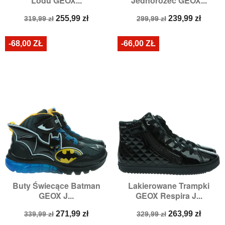
Lodu GEOX...
Jednorożec GEOX...
Cena
Cena
Cena
Cena
255,99 zł
239,99 zł
319,99 zł
299,99 zł
podstawowa
podstawowa
-68,00 ZŁ
-66,00 ZŁ
Buty Świecące Batman
Lakierowane Trampki
GEOX J...
GEOX Respira J...
Cena
Cena
Cena
Cena
271,99 zł
263,99 zł
339,99 zł
329,99 zł
podstawowa
podstawowa