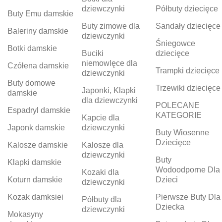
dziewczynki
Półbuty dziecięce
Buty Emu damskie
Buty zimowe dla
Sandały dziecięce
Baleriny damskie
dziewczynki
Śniegowce
Botki damskie
Buciki
dziecięce
niemowlęce dla
Czółena damskie
Trampki dziecięce
dziewczynki
Buty domowe
Trzewiki dziecięce
Japonki, Klapki
damskie
dla dziewczynki
POLECANE
Espadryl damskie
KATEGORIE
Kapcie dla
Japonk damskie
dziewczynki
Buty Wiosenne
Dziecięce
Kalosze damskie
Kalosze dla
dziewczynki
Buty
Klapki damskie
Wodoodporne Dla
Kozaki dla
Koturn damskie
Dzieci
dziewczynki
Kozak damksiei
Pierwsze Buty Dla
Półbuty dla
Dziecka
dziewczynki
Mokasyny