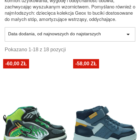
komfort użytkowania, wygodę i oddychalność obuwia,
zachwycając wyszukanym wzornictwem. Pomyślano również o
najmłodszych: dziecięca kolekcja Geox to buciki dostosowane
do małych stóp, amortyzujące wstrząsy, oddychające.

Data dodania, od najnowszych do najstarszych
Pokazano 1-18 z 18 pozycji
-60,00 ZŁ
-58,00 ZŁ