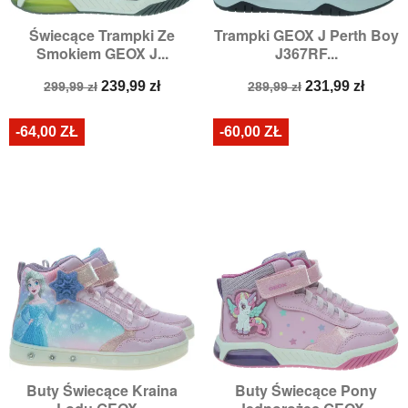
Świecące Trampki Ze
Trampki GEOX J Perth Boy
Smokiem GEOX J...
J367RF...
Cena
Cena
Cena
Cena
239,99 zł
231,99 zł
299,99 zł
289,99 zł
podstawowa
podstawowa
-64,00 ZŁ
-60,00 ZŁ
Buty Świecące Kraina
Buty Świecące Pony