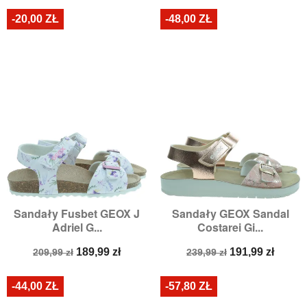
-20,00 ZŁ
-48,00 ZŁ
Sandały Fusbet GEOX J
Sandały GEOX Sandal
Adriel G...
Costarei Gi...
Cena
Cena
Cena
Cena
189,99 zł
191,99 zł
209,99 zł
239,99 zł
podstawowa
podstawowa
-44,00 ZŁ
-57,80 ZŁ