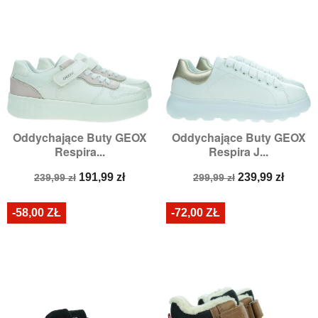
Oddychające Buty GEOX
Oddychające Buty GEOX
Respira...
Respira J...
Cena
Cena
Cena
Cena
191,99 zł
239,99 zł
239,99 zł
299,99 zł
podstawowa
podstawowa
-58,00 ZŁ
-72,00 ZŁ