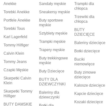
Anekke
Sandały męskie
Trampki dla
chłopca
Torebki Anekke
Sneakersy męskie
Trzewiki dla
Portfele Anekke
Buty sportowe
chłopca
męskie
Torebki Tous
BUTY
Sztyblety męskie
DZIECIĘCE
Karl Lagerfeld
Trampki męskie
Baleriny dziecięce
Tommy Hilfiger
Trapery męskie
Botki dziecięce
Calvin Klein
Buty trekkingowe
Buciki
Tommy Jeans
męskie
niemowlęce
Czapki Męskie
Buty Dziecięce
Buty zimowe
dziecięce
Skarpetki Calvin
BUTY DLA
Klein
DZIEWCZYNKI
Kalosze dziecięce
Skarpetki Tommy
Baleriny dla
Kapcie dziecięce
Hilfiger
dziewczynki
Kozaki dziecięce
BUTY DAMSKIE
Botki dla