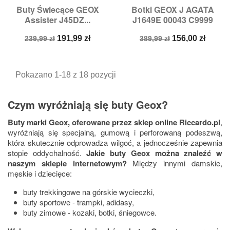
Buty Świecące GEOX
Botki GEOX J AGATA
Assister J45DZ...
J1649E 00043 C9999
Cena
Cena
Cena
Cena
191,99 zł
156,00 zł
239,99 zł
389,99 zł
podstawowa
podstawowa
Pokazano 1-18 z 18 pozycji
Czym wyróżniają się buty Geox?
Buty marki Geox, oferowane przez sklep online Riccardo.pl
,
wyróżniają się specjalną, gumową i perforowaną podeszwą,
która skutecznie odprowadza wilgoć, a jednocześnie zapewnia
stopie oddychalność.
Jakie buty Geox można znaleźć w
naszym sklepie internetowym?
Między innymi damskie,
męskie i dziecięce:
buty trekkingowe na górskie wycieczki,
buty sportowe - trampki, adidasy,
buty zimowe - kozaki, botki, śniegowce.