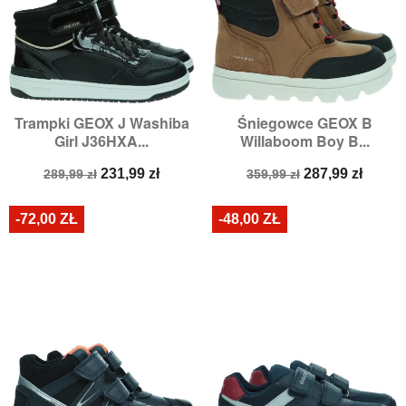
Trampki GEOX J Washiba
Śniegowce GEOX B
Girl J36HXA...
Willaboom Boy B...
Cena
Cena
Cena
Cena
231,99 zł
287,99 zł
289,99 zł
359,99 zł
podstawowa
podstawowa
-72,00 ZŁ
-48,00 ZŁ