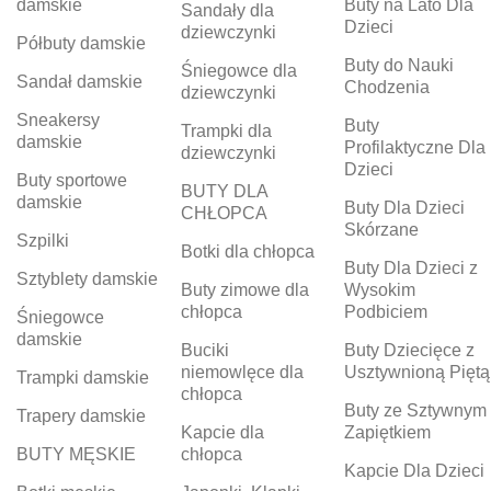
damskie
Buty na Lato Dla
Sandały dla
Dzieci
dziewczynki
Półbuty damskie
Buty do Nauki
Śniegowce dla
Sandał damskie
Chodzenia
dziewczynki
Sneakersy
Buty
Trampki dla
damskie
Profilaktyczne Dla
dziewczynki
Dzieci
Buty sportowe
BUTY DLA
damskie
Buty Dla Dzieci
CHŁOPCA
Skórzane
Szpilki
Botki dla chłopca
Buty Dla Dzieci z
Sztyblety damskie
Buty zimowe dla
Wysokim
chłopca
Podbiciem
Śniegowce
damskie
Buciki
Buty Dziecięce z
niemowlęce dla
Usztywnioną Piętą
Trampki damskie
chłopca
Buty ze Sztywnym
Trapery damskie
Kapcie dla
Zapiętkiem
BUTY MĘSKIE
chłopca
Kapcie Dla Dzieci