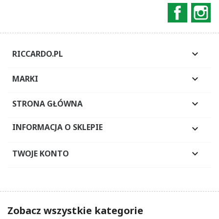
Faceboo
In
RICCARDO.PL

MARKI

STRONA GŁÓWNA

INFORMACJA O SKLEPIE

TWOJE KONTO

Zobacz wszystkie kategorie