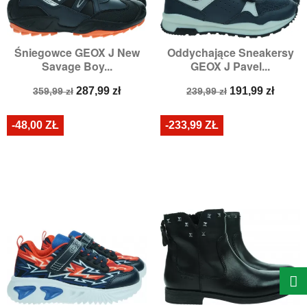
Śniegowce GEOX J New
Oddychające Sneakersy
Savage Boy...
GEOX J Pavel...
Cena
Cena
Cena
Cena
287,99 zł
191,99 zł
359,99 zł
239,99 zł
podstawowa
podstawowa
-48,00 ZŁ
-233,99 ZŁ