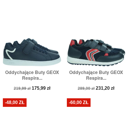
Oddychające Buty GEOX
Oddychające Buty GEOX
Respira...
Respira...
Cena
Cena
Cena
Cena
175,99 zł
231,20 zł
219,99 zł
289,00 zł
podstawowa
podstawowa
-48,00 ZŁ
-60,00 ZŁ