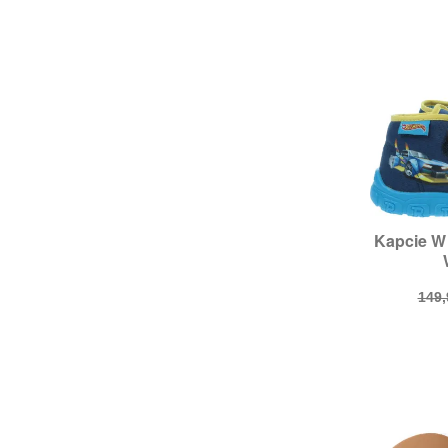
Kapcie W

S
Roz
Cen
149,
pod