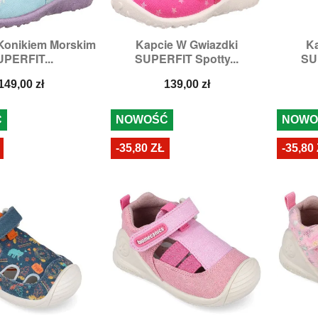
Konikiem Morskim
Kapcie W Gwiazdki
Ka

zybki podgląd
Szybki podgląd
PERFIT...
SUPERFIT Spotty...
SU
ary:
24,
25,
26
Rozmiary:
25,
26
R
Cena
Cena
149,00 zł
139,00 zł
Ć
NOWOŚĆ
NOWO
-35,80 ZŁ
-35,80