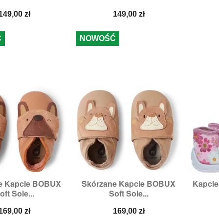
Cena
Cena
149,00 zł
149,00 zł
Ć
NOWOŚĆ
e Kapcie BOBUX
Skórzane Kapcie BOBUX
Kapcie

zybki podgląd
Szybki podgląd
oft Sole...
Soft Sole...
zmiary:
XL
Rozmiary:
XL
Cena
Cena
169,00 zł
169,00 zł