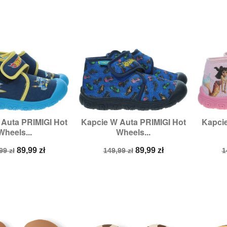
 Auta PRIMIGI Hot
Kapcie W Auta PRIMIGI Hot
Kapcie

zybki podgląd
Szybki podgląd
Wheels...
Wheels...
miary:
24,
25
Rozmiary:
24
Rozm
a
Cena
Cena
Cena
C
89,99 zł
89,99 zł
99 zł
149,99 zł
1
stawowa
podstawowa
p