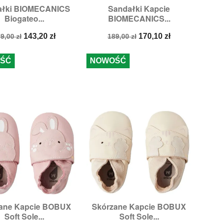
ałki BIOMECANICS
Sandałki Kapcie


Szybki podgląd
Szybki podgląd
Biogateo...
BIOMECANICS...
zmiary:
21,
22,
23
Rozmiary:
22,
24
ena
Cena
Cena
Cena
143,20 zł
170,10 zł
9,00 zł
189,00 zł
odstawowa
podstawowa
ŚĆ
NOWOŚĆ
ane Kapcie BOBUX
Skórzane Kapcie BOBUX


Szybki podgląd
Szybki podgląd
Soft Sole...
Soft Sole...
Rozmiary:
L,
XL
Rozmiary:
L,
M