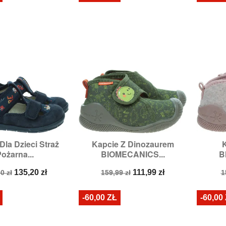
Dla Dzieci Straż
Kapcie Z Dinozaurem
K

zybki podgląd
Szybki podgląd
ożarna...
BIOMECANICS...
B
zmiary:
24
Rozmiary:
22
a
Cena
Cena
Cena
C
135,20 zł
111,99 zł
0 zł
159,99 zł
1
stawowa
podstawowa
p
-60,00 ZŁ
-60,00