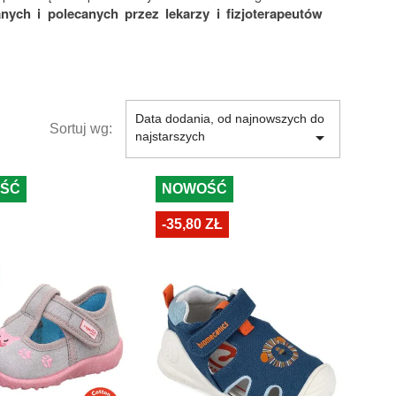
ch i polecanych przez lekarzy i fizjoterapeutów
Data dodania, od najnowszych do
Sortuj wg:

najstarszych
ŚĆ
NOWOŚĆ
-35,80 ZŁ