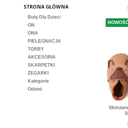
STRONA GŁÓWNA
Buty Dla Dzieci
NOWOŚ
ON
ONA
PIELĘGNACJA
TORBY
AKCESORIA
SKARPETKI
ZEGARKI
Kategorie
Odzież
Skórzan

S
S
Ro