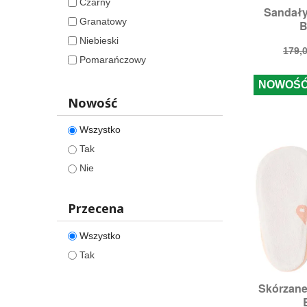
Czarny
Sandał

S
Granatowy
B
Niebieski
Cen
179,0
Pomarańczowy
pod
Różowy
NOWOŚ
Srebrny
Nowość
Szary
Wszystko
Wielokolorowy
Tak
Zielony
Nie
Żółty
Przecena
Wszystko
Tak
Skórzane

S
R