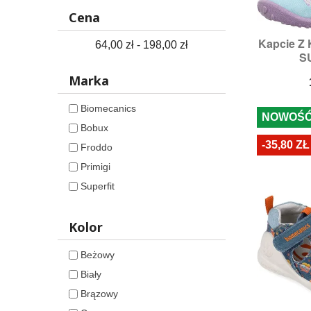
26
Cena
27
Kapcie Z 

S
64,00 zł - 198,00 zł
28
SU
Rozmi
M
Marka
L
Biomecanics
XL
NOWOŚ
Bobux
2XL
-35,80 ZŁ
Froddo
3XL
Primigi
4XL
Superfit
5XL
6XL
Kolor
Beżowy
Biały
Brązowy