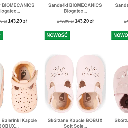
y BIOMECANICS
Sandałki BIOMECANICS
Sand

zybki podgląd
Szybki podgląd
iogateo...
Biogateo...
Rozmiary:
22,
24
Ro
a
Cena
Cena
Cena
C
143,20 zł
143,20 zł
0 zł
179,00 zł
17
stawowa
podstawowa
p
Ć
NOWOŚĆ
NOWO
 Balerinki Kapcie
Skórzane Kapcie BOBUX
Skórz

zybki podgląd
Szybki podgląd
BOBUX...
Soft Sole...
ozmiary:
L
Rozmiary:
XL