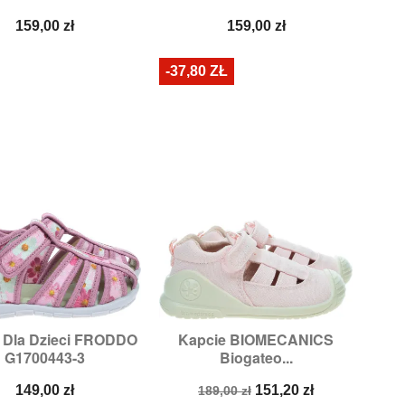
Cena
Cena
159,00 zł
159,00 zł
-37,80 ZŁ
 Dla Dzieci FRODDO
Kapcie BIOMECANICS


Szybki podgląd
Szybki podgląd
G1700443-3
Biogateo...
Rozmiary:
23
Rozmiary:
20,
21
Cena
Cena
Cena
149,00 zł
151,20 zł
189,00 zł