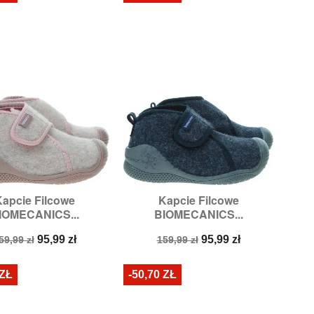
apcie Filcowe
Kapcie Filcowe


Szybki podgląd
Szybki podgląd
IOMECANICS...
BIOMECANICS...
Rozmiary:
24
Rozmiary:
20,
21
ena
Cena
Cena
Cena
95,99 zł
95,99 zł
59,99 zł
159,99 zł
odstawowa
podstawowa
 ZŁ
-50,70 ZŁ