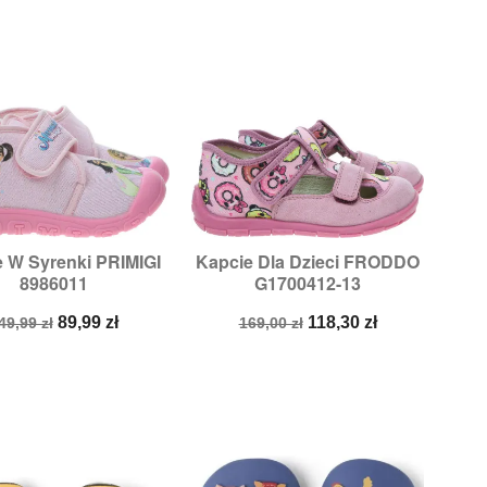
 W Syrenki PRIMIGI
Kapcie Dla Dzieci FRODDO


Szybki podgląd
Szybki podgląd
8986011
G1700412-13
iary:
24,
26,
27,
28
Rozmiary:
25
ena
Cena
Cena
Cena
89,99 zł
118,30 zł
49,99 zł
169,00 zł
odstawowa
podstawowa