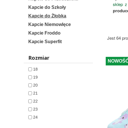
sklep z
Kapcie do Szkoły
produc
Kapcie do Żłobka
Kapcie Niemowlęce
Kapcie Froddo
Jest 64 pr
Kapcie Superfit
Rozmiar
NOWOŚ
18
19
20
21
22
23
24
25