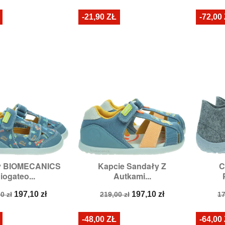
-21,90 ZŁ
-72,00
y BIOMECANICS
Kapcie Sandały Z
C

zybki podgląd
Szybki podgląd
iogateo...
Autkami...
miary:
23,
24
Rozmiary:
25
R
a
Cena
Cena
Cena
C
197,10 zł
197,10 zł
0 zł
219,00 zł
17
stawowa
podstawowa
p
-48,00 ZŁ
-64,00