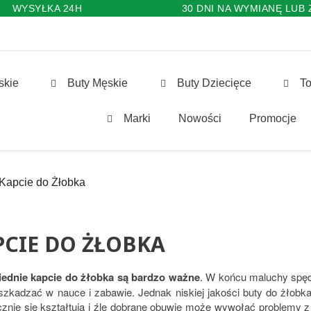
WYSYŁKA 24H
30 DNI NA WYMIANĘ LUB
skie
Buty Męskie
Buty Dziecięce
To
Marki
Nowości
Promocje
Kapcie do Żłobka
PCIE DO ŻŁOBKA
ednie kapcie do żłobka są bardzo ważne
. W końcu maluchy spęd
szkadzać w nauce i zabawie. Jednak niskiej jakości buty do żłob
znie się kształtują i źle dobrane obuwie może wywołać problemy 