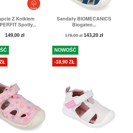
pcie Z Kotkiem
Sandały BIOMECANICS


Szybki podgląd
Szybki podgląd
PERFIT Spotty...
Biogateo...
ozmiary:
24,
26
Rozmiary:
23,
24
Cena
Cena
Cena
149,00 zł
143,20 zł
179,00 zł
podstawowa
ŚĆ
NOWOŚĆ
 ZŁ
-18,90 ZŁ