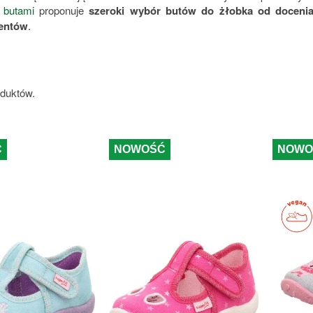
 butami
proponuje
szeroki wybór butów do żłobka od doceniany
entów
.
oduktów.
Ć
NOWOŚĆ
NOWO