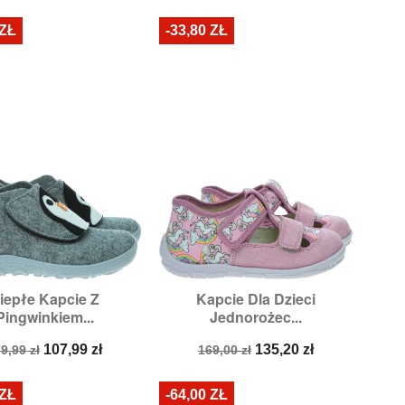
podstawowa
 ZŁ
-33,80 ZŁ
iepłe Kapcie Z
Kapcie Dla Dzieci


Szybki podgląd
Szybki podgląd
Pingwinkiem...
Jednorożec...
ozmiary:
23,
27
Rozmiary:
21
ena
Cena
Cena
Cena
107,99 zł
135,20 zł
9,99 zł
169,00 zł
odstawowa
podstawowa
 ZŁ
-64,00 ZŁ