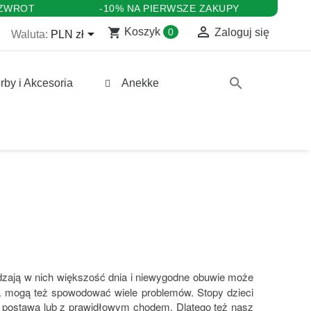
 ZWROT
-10% NA PIERWSZE ZAKUPY

shopping_cart

Koszyk
0
Zaloguj się
Waluta:
PLN zł
search
rby i Akcesoria
Anekke
zają w nich większość dnia i niewygodne obuwie może
ka mogą też spowodować wiele problemów. Stopy dzieci
z postawą lub z prawidłowym chodem. Dlatego też nasz