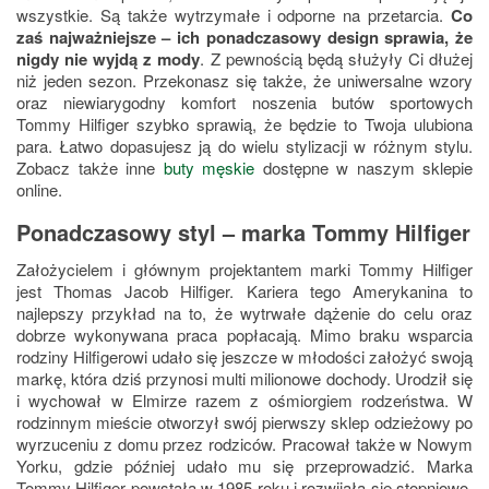
wszystkie. Są także wytrzymałe i odporne na przetarcia.
Co
zaś najważniejsze – ich ponadczasowy design sprawia, że
nigdy nie wyjdą z mody
. Z pewnością będą służyły Ci dłużej
niż jeden sezon. Przekonasz się także, że uniwersalne wzory
oraz niewiarygodny komfort noszenia butów sportowych
Tommy Hilfiger szybko sprawią, że będzie to Twoja ulubiona
para. Łatwo dopasujesz ją do wielu stylizacji w różnym stylu.
Zobacz także inne
buty męskie
dostępne w naszym sklepie
online.
Ponadczasowy styl – marka Tommy Hilfiger
Założycielem i głównym projektantem marki Tommy Hilfiger
jest Thomas Jacob Hilfiger. Kariera tego Amerykanina to
najlepszy przykład na to, że wytrwałe dążenie do celu oraz
dobrze wykonywana praca popłacają. Mimo braku wsparcia
rodziny Hilfigerowi udało się jeszcze w młodości założyć swoją
markę, która dziś przynosi multi milionowe dochody. Urodził się
i wychował w Elmirze razem z ośmiorgiem rodzeństwa. W
rodzinnym mieście otworzył swój pierwszy sklep odzieżowy po
wyrzuceniu z domu przez rodziców. Pracował także w Nowym
Yorku, gdzie później udało mu się przeprowadzić. Marka
Tommy Hilfiger powstała w 1985 roku i rozwijała się stopniowo,