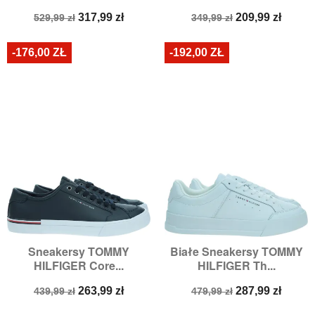
Cena
Cena
Cena
Cena
317,99 zł
209,99 zł
529,99 zł
349,99 zł
podstawowa
podstawowa
-176,00 ZŁ
-192,00 ZŁ
Sneakersy TOMMY
Białe Sneakersy TOMMY
HILFIGER Core...
HILFIGER Th...
Cena
Cena
Cena
Cena
263,99 zł
287,99 zł
439,99 zł
479,99 zł
podstawowa
podstawowa