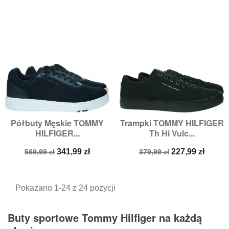
Półbuty Męskie TOMMY
Trampki TOMMY HILFIGER
HILFIGER...
Th Hi Vulc...
Cena
Cena
Cena
Cena
341,99 zł
227,99 zł
569,99 zł
379,99 zł
podstawowa
podstawowa
Pokazano 1-24 z 24 pozycji
Buty sportowe Tommy Hilfiger na każdą