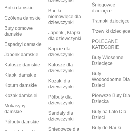
dziewczynki
Śniegowce
Botki damskie
Buciki
dziecięce
niemowlęce dla
Czółena damskie
Trampki dziecięce
dziewczynki
Buty domowe
Trzewiki dziecięce
Japonki, Klapki
damskie
dla dziewczynki
POLECANE
Espadryl damskie
KATEGORIE
Kapcie dla
Japonk damskie
dziewczynki
Buty Wiosenne
Dziecięce
Kalosze damskie
Kalosze dla
dziewczynki
Buty
Klapki damskie
Wodoodporne Dla
Kozaki dla
Koturn damskie
Dzieci
dziewczynki
Kozak damksiei
Pierwsze Buty Dla
Półbuty dla
Dziecka
dziewczynki
Mokasyny
damskie
Buty na Lato Dla
Sandały dla
Dzieci
dziewczynki
Półbuty damskie
Buty do Nauki
Śniegowce dla