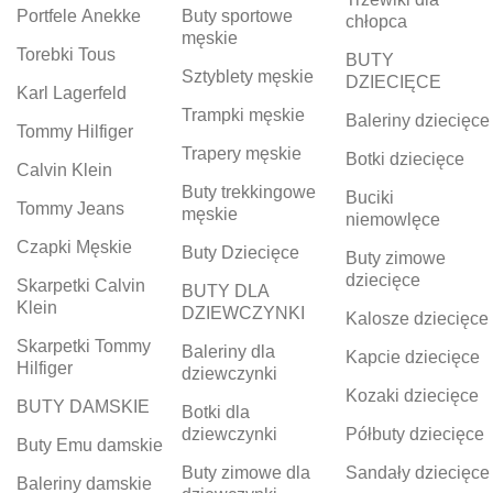
Portfele Anekke
Buty sportowe
chłopca
męskie
Torebki Tous
BUTY
Sztyblety męskie
DZIECIĘCE
Karl Lagerfeld
Trampki męskie
Baleriny dziecięce
Tommy Hilfiger
Trapery męskie
Botki dziecięce
Calvin Klein
Buty trekkingowe
Buciki
Tommy Jeans
męskie
niemowlęce
Czapki Męskie
Buty Dziecięce
Buty zimowe
dziecięce
Skarpetki Calvin
BUTY DLA
Klein
DZIEWCZYNKI
Kalosze dziecięce
Skarpetki Tommy
Baleriny dla
Kapcie dziecięce
Hilfiger
dziewczynki
Kozaki dziecięce
BUTY DAMSKIE
Botki dla
dziewczynki
Półbuty dziecięce
Buty Emu damskie
Buty zimowe dla
Sandały dziecięce
Baleriny damskie