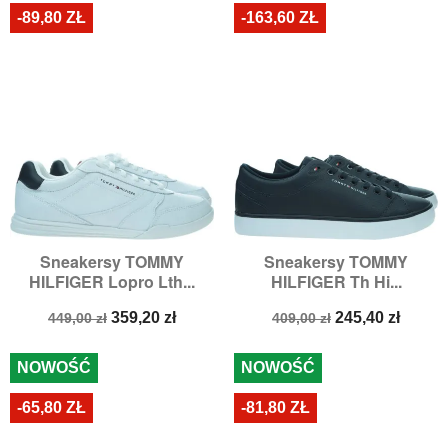
-89,80 ZŁ
-163,60 ZŁ
Sneakersy TOMMY
Sneakersy TOMMY
HILFIGER Lopro Lth...
HILFIGER Th Hi...
Cena
Cena
Cena
Cena
359,20 zł
245,40 zł
449,00 zł
409,00 zł
podstawowa
podstawowa
NOWOŚĆ
NOWOŚĆ
-65,80 ZŁ
-81,80 ZŁ