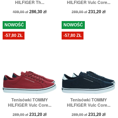
HILFIGER Th...
HILFIGER Vulc Core...
Cena
Cena
Cena
Cena
286,30 zł
231,20 zł
409,00 zł
289,00 zł
podstawowa
podstawowa
NOWOŚĆ
NOWOŚĆ
-57,80 ZŁ
-57,80 ZŁ
Tenisówki TOMMY
Tenisówki TOMMY
HILFIGER Vulc Core...
HILFIGER Vulc Core...
Cena
Cena
Cena
Cena
231,20 zł
231,20 zł
289,00 zł
289,00 zł