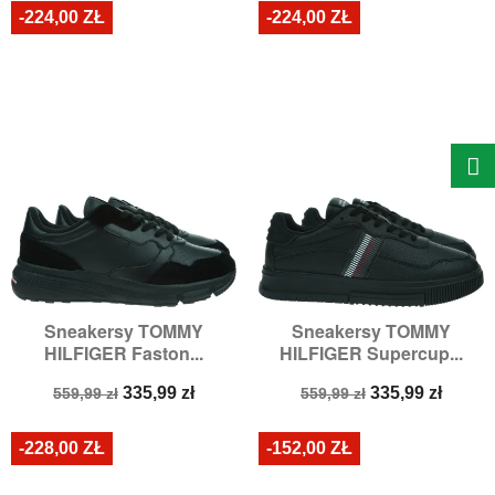
-224,00 ZŁ
-224,00 ZŁ
Sneakersy TOMMY
Sneakersy TOMMY
HILFIGER Faston...
HILFIGER Supercup...
Cena
Cena
Cena
Cena
335,99 zł
335,99 zł
559,99 zł
559,99 zł
podstawowa
podstawowa
-228,00 ZŁ
-152,00 ZŁ