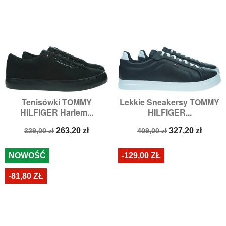
Tenisówki TOMMY
Lekkie Sneakersy TOMMY
HILFIGER Harlem...
HILFIGER...
Cena
Cena
Cena
Cena
263,20 zł
327,20 zł
329,00 zł
409,00 zł
podstawowa
podstawowa
NOWOŚĆ
-129,00 ZŁ
-81,80 ZŁ