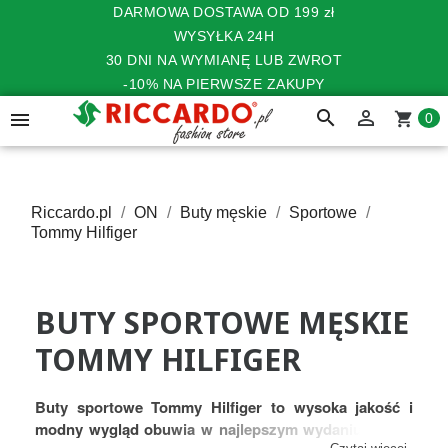
DARMOWA DOSTAWA OD 199 zł
WYSYŁKA 24H
30 DNI NA WYMIANĘ LUB ZWROT
-10% NA PIERWSZE ZAKUPY
search


shopping_cart
0
Riccardo.pl
ON
Buty męskie
Sportowe
Tommy Hilfiger
BUTY SPORTOWE MĘSKIE
TOMMY HILFIGER
Buty sportowe Tommy Hilfiger to wysoka jakość i
modny wygląd obuwia w najlepszym wydaniu
. Dzięki