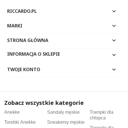
RICCARDO.PL

MARKI

STRONA GŁÓWNA

INFORMACJA O SKLEPIE

TWOJE KONTO

Zobacz wszystkie kategorie
Anekke
Sandały męskie
Trampki dla
chłopca
Torebki Anekke
Sneakersy męskie
Trzewiki dla