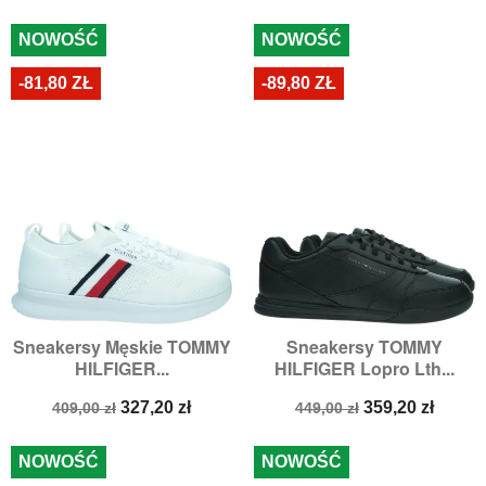
podstawowa
podstawowa
NOWOŚĆ
NOWOŚĆ
-81,80 ZŁ
-89,80 ZŁ
Sneakersy Męskie TOMMY
Sneakersy TOMMY
HILFIGER...
HILFIGER Lopro Lth...
Cena
Cena
Cena
Cena
327,20 zł
359,20 zł
409,00 zł
449,00 zł
podstawowa
podstawowa
NOWOŚĆ
NOWOŚĆ