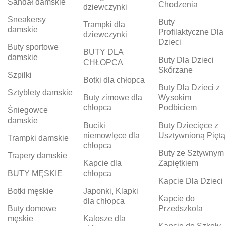
Sandał damskie
Chodzenia
dziewczynki
Sneakersy
Buty
Trampki dla
damskie
Profilaktyczne Dla
dziewczynki
Dzieci
Buty sportowe
BUTY DLA
damskie
Buty Dla Dzieci
CHŁOPCA
Skórzane
Szpilki
Botki dla chłopca
Buty Dla Dzieci z
Sztyblety damskie
Buty zimowe dla
Wysokim
chłopca
Podbiciem
Śniegowce
damskie
Buciki
Buty Dziecięce z
niemowlęce dla
Usztywnioną Piętą
Trampki damskie
chłopca
Buty ze Sztywnym
Trapery damskie
Kapcie dla
Zapiętkiem
BUTY MĘSKIE
chłopca
Kapcie Dla Dzieci
Botki męskie
Japonki, Klapki
Kapcie do
dla chłopca
Buty domowe
Przedszkola
męskie
Kalosze dla