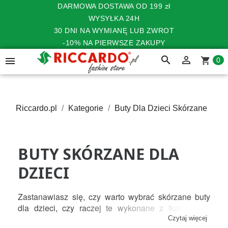
DARMOWA DOSTAWA OD 199 zł
WYSYŁKA 24H
30 DNI NA WYMIANĘ LUB ZWROT
-10% NA PIERWSZE ZAKUPY
search


shopping_cart
0
Riccardo.pl
Kategorie
Buty Dla Dzieci Skórzane
BUTY SKÓRZANE DLA
DZIECI
Zastanawiasz się, czy warto wybrać skórzane buty 
dla dzieci, czy raczej te wykonane z tkaniny lub 
syntetycznych materiałów? Kupując obuwie dla 
Czytaj więcej