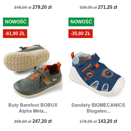
Cena
Cena
Cena
Cena
279,20 zł
271,20 zł
349,00 zł
339,00 zł
podstawowa
podstawowa
NOWOŚĆ
NOWOŚĆ
-61,80 ZŁ
-35,80 ZŁ
Buty Barefoot BOBUX
Sandały BIOMECANICS
Alpha Meta...
Biogateo...
Cena
Cena
Cena
Cena
247,20 zł
143,20 zł
309,00 zł
179,00 zł
podstawowa
podstawowa