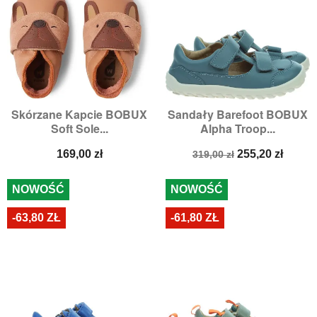
Skórzane Kapcie BOBUX
Sandały Barefoot BOBUX
Soft Sole...
Alpha Troop...
Cena
Cena
Cena
169,00 zł
255,20 zł
319,00 zł
podstawowa
NOWOŚĆ
NOWOŚĆ
-63,80 ZŁ
-61,80 ZŁ