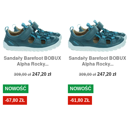
Sandały Barefoot BOBUX
Sandały Barefoot BOBUX
Alpha Rocky...
Alpha Rocky...
Cena
Cena
Cena
Cena
247,20 zł
247,20 zł
309,00 zł
309,00 zł
podstawowa
podstawowa
NOWOŚĆ
NOWOŚĆ
-67,80 ZŁ
-61,80 ZŁ