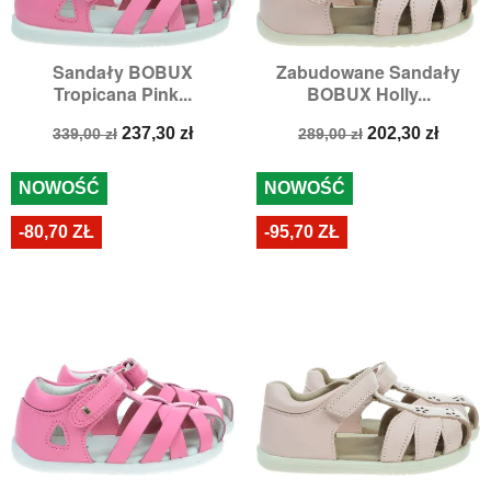
Sandały BOBUX
Zabudowane Sandały
Tropicana Pink...
BOBUX Holly...
Cena
Cena
Cena
Cena
237,30 zł
202,30 zł
339,00 zł
289,00 zł
podstawowa
podstawowa
NOWOŚĆ
NOWOŚĆ
-80,70 ZŁ
-95,70 ZŁ