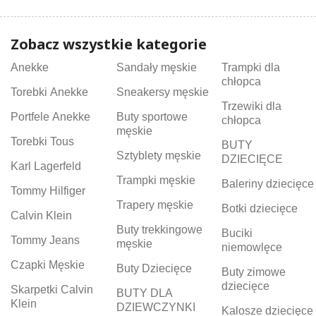
Zobacz wszystkie kategorie
Anekke
Sandały męskie
Trampki dla
chłopca
Torebki Anekke
Sneakersy męskie
Trzewiki dla
Portfele Anekke
Buty sportowe
chłopca
męskie
Torebki Tous
BUTY
Sztyblety męskie
DZIECIĘCE
Karl Lagerfeld
Trampki męskie
Baleriny dziecięce
Tommy Hilfiger
Trapery męskie
Botki dziecięce
Calvin Klein
Buty trekkingowe
Buciki
Tommy Jeans
męskie
niemowlęce
Czapki Męskie
Buty Dziecięce
Buty zimowe
dziecięce
Skarpetki Calvin
BUTY DLA
Klein
DZIEWCZYNKI
Kalosze dziecięce