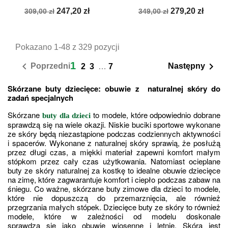
Cena
Cena
Cena
Cena
247,20 zł
279,20 zł
309,00 zł
349,00 zł
podstawowa
podstawowa
Pokazano 1-48 z 329 pozycji
1


Poprzedni
Następny
2
3
…
7
Skórzane buty dziecięce: obuwie z  naturalnej skóry do 
zadań specjalnych 
Skórzane 
 to modele, które odpowiednio dobrane 
buty dla dzieci
sprawdzą się na wiele okazji. Niskie buciki sportowe wykonane 
ze skóry będą niezastąpione podczas codziennych aktywności 
i spacerów. Wykonane z naturalnej skóry sprawią, że posłużą 
przez długi czas, a miękki materiał zapewni komfort małym 
stópkom przez cały czas użytkowania. Natomiast ocieplane 
buty ze skóry naturalnej za kostkę to idealne obuwie dziecięce 
na zimę, które zagwarantuje komfort i ciepło podczas zabaw na 
śniegu. Co ważne, skórzane buty zimowe dla dzieci to modele, 
które nie dopuszczą do przemarznięcia, ale również 
przegrzania małych stópek. Dziecięce buty ze skóry to również 
modele, które w zależności od modelu doskonale 
sprawdzą się jako obuwie wiosenne i letnie. Skóra jest 