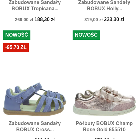
Zabudowane Sandały
Zabudowane Sandały
BOBUX Tropicana...
BOBUX Holly...
Cena
Cena
Cena
Cena
188,30 zł
223,30 zł
269,00 zł
319,00 zł
podstawowa
podstawowa
NOWOŚĆ
NOWOŚĆ
-95,70 ZŁ
Zabudowane Sandały
Półbuty BOBUX Champ
BOBUX Cross...
Rose Gold 855510