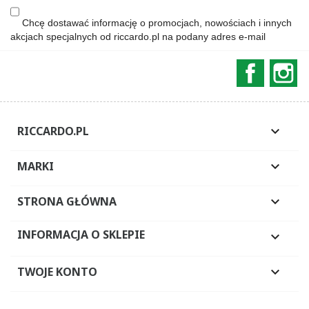
Chcę dostawać informację o promocjach, nowościach i innych
akcjach specjalnych od riccardo.pl na podany adres e-mail
Faceboo
In
RICCARDO.PL

MARKI

STRONA GŁÓWNA

INFORMACJA O SKLEPIE

TWOJE KONTO
