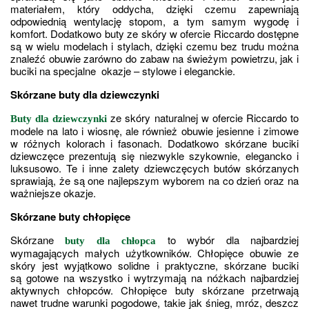
materiałem, który oddycha, dzięki czemu zapewniają 
odpowiednią wentylację stopom, a tym samym wygodę i 
komfort. Dodatkowo buty ze skóry w ofercie Riccardo dostępne 
są w wielu modelach i stylach, dzięki czemu bez trudu można 
znaleźć obuwie zarówno do zabaw na świeżym powietrzu, jak i 
buciki na specjalne  okazje – stylowe i eleganckie.
Skórzane buty dla dziewczynki
 ze skóry naturalnej w ofercie Riccardo to 
Buty dla dziewczynki
modele na lato i wiosnę, ale również obuwie jesienne i zimowe 
w różnych kolorach i fasonach. Dodatkowo skórzane buciki 
dziewczęce prezentują się niezwykle szykownie, elegancko i 
luksusowo. Te i inne zalety dziewczęcych butów skórzanych 
sprawiają, że są one najlepszym wyborem na co dzień oraz na 
ważniejsze okazje.
Skórzane buty chłopięce
Skórzane 
 to wybór dla najbardziej 
buty dla chłopca
wymagających małych użytkowników. Chłopięce obuwie ze 
skóry jest wyjątkowo solidne i praktyczne, skórzane buciki 
są gotowe na wszystko i wytrzymają na nóżkach najbardziej 
aktywnych chłopców. Chłopięce buty skórzane przetrwają 
nawet trudne warunki pogodowe, takie jak śnieg, mróz, deszcz 