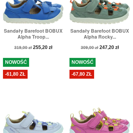
Sandały Barefoot BOBUX
Sandały Barefoot BOBUX
Alpha Troop...
Alpha Rocky...
Cena
Cena
Cena
Cena
255,20 zł
247,20 zł
319,00 zł
309,00 zł
podstawowa
podstawowa
NOWOŚĆ
NOWOŚĆ
-61,80 ZŁ
-67,80 ZŁ