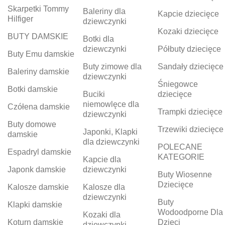
Skarpetki Tommy
Baleriny dla
Kapcie dziecięce
Hilfiger
dziewczynki
Kozaki dziecięce
BUTY DAMSKIE
Botki dla
dziewczynki
Półbuty dziecięce
Buty Emu damskie
Buty zimowe dla
Sandały dziecięce
Baleriny damskie
dziewczynki
Śniegowce
Botki damskie
Buciki
dziecięce
niemowlęce dla
Czółena damskie
Trampki dziecięce
dziewczynki
Buty domowe
Trzewiki dziecięce
Japonki, Klapki
damskie
dla dziewczynki
POLECANE
Espadryl damskie
KATEGORIE
Kapcie dla
Japonk damskie
dziewczynki
Buty Wiosenne
Dziecięce
Kalosze damskie
Kalosze dla
dziewczynki
Buty
Klapki damskie
Wodoodporne Dla
Kozaki dla
Koturn damskie
Dzieci
dziewczynki