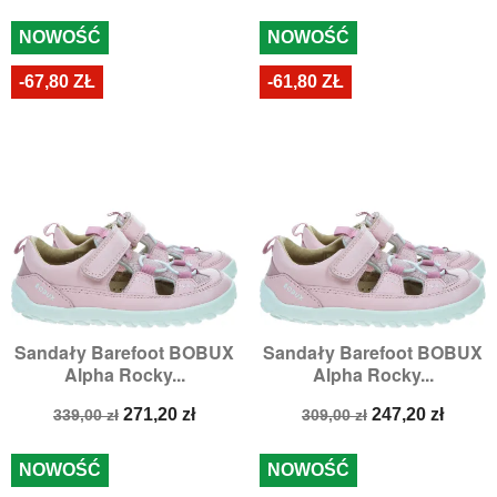
podstawowa
NOWOŚĆ
NOWOŚĆ
-67,80 ZŁ
-61,80 ZŁ
Sandały Barefoot BOBUX
Sandały Barefoot BOBUX
Alpha Rocky...
Alpha Rocky...
Cena
Cena
Cena
Cena
271,20 zł
247,20 zł
339,00 zł
309,00 zł
podstawowa
podstawowa
NOWOŚĆ
NOWOŚĆ