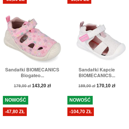
Sandałki BIOMECANICS
Sandałki Kapcie
Biogateo...
BIOMECANICS...
Cena
Cena
Cena
Cena
143,20 zł
170,10 zł
179,00 zł
189,00 zł
podstawowa
podstawowa
NOWOŚĆ
NOWOŚĆ
-47,80 ZŁ
-104,70 ZŁ