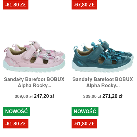
-61,80 ZŁ
-67,80 ZŁ
Sandały Barefoot BOBUX
Sandały Barefoot BOBUX
Alpha Rocky...
Alpha Rocky...
Cena
Cena
Cena
Cena
247,20 zł
271,20 zł
309,00 zł
339,00 zł
podstawowa
podstawowa
NOWOŚĆ
NOWOŚĆ
-61,80 ZŁ
-61,80 ZŁ