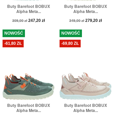
Buty Barefoot BOBUX
Buty Barefoot BOBUX
Alpha Meta...
Alpha Meta...
Cena
Cena
Cena
Cena
247,20 zł
279,20 zł
309,00 zł
349,00 zł
podstawowa
podstawowa
NOWOŚĆ
NOWOŚĆ
-61,80 ZŁ
-69,80 ZŁ
Buty Barefoot BOBUX
Buty Barefoot BOBUX
Alpha Meta...
Alpha Meta...