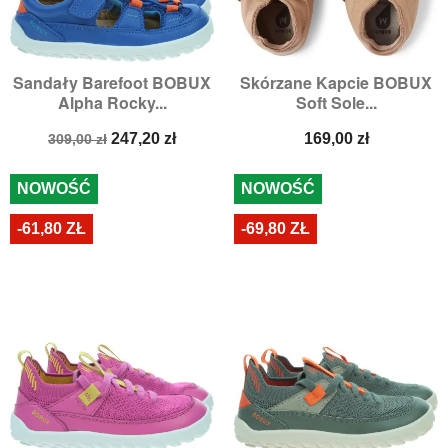
Sandały Barefoot BOBUX
Skórzane Kapcie BOBUX
Alpha Rocky...
Soft Sole...
Cena
Cena
Cena
247,20 zł
169,00 zł
309,00 zł
podstawowa
NOWOŚĆ
NOWOŚĆ
-61,80 ZŁ
-69,80 ZŁ