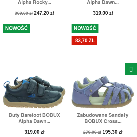
Alpha Rocky...
Alpha Dawn...
Cena
Cena
Cena
247,20 zł
319,00 zł
309,00 zł
podstawowa
NOWOŚĆ
NOWOŚĆ
-83,70 ZŁ
Buty Barefoot BOBUX
Zabudowane Sandały
Alpha Dawn...
BOBUX Cross...
Cena
Cena
Cena
319,00 zł
195,30 zł
279,00 zł