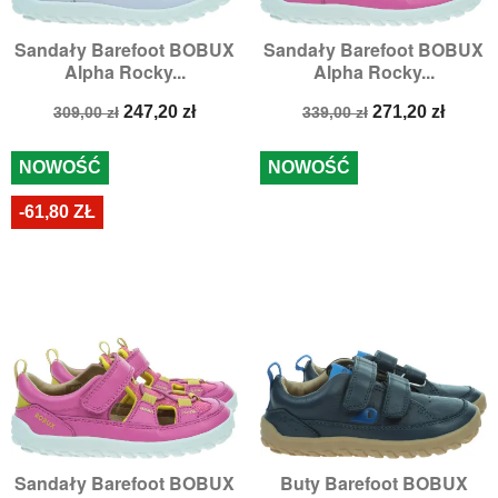
Sandały Barefoot BOBUX
Sandały Barefoot BOBUX
Alpha Rocky...
Alpha Rocky...
Cena
Cena
Cena
Cena
247,20 zł
271,20 zł
309,00 zł
339,00 zł
podstawowa
podstawowa
NOWOŚĆ
NOWOŚĆ
-61,80 ZŁ
Sandały Barefoot BOBUX
Buty Barefoot BOBUX