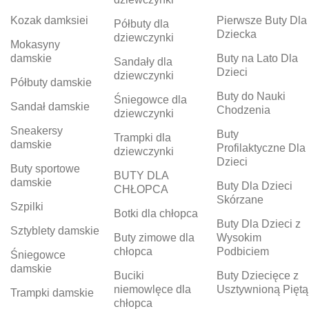
Kozak damksiei
Pierwsze Buty Dla
Półbuty dla
Dziecka
dziewczynki
Mokasyny
damskie
Buty na Lato Dla
Sandały dla
Dzieci
dziewczynki
Półbuty damskie
Buty do Nauki
Śniegowce dla
Sandał damskie
Chodzenia
dziewczynki
Sneakersy
Buty
Trampki dla
damskie
Profilaktyczne Dla
dziewczynki
Dzieci
Buty sportowe
BUTY DLA
damskie
Buty Dla Dzieci
CHŁOPCA
Skórzane
Szpilki
Botki dla chłopca
Buty Dla Dzieci z
Sztyblety damskie
Buty zimowe dla
Wysokim
chłopca
Podbiciem
Śniegowce
damskie
Buciki
Buty Dziecięce z
niemowlęce dla
Usztywnioną Piętą
Trampki damskie
chłopca