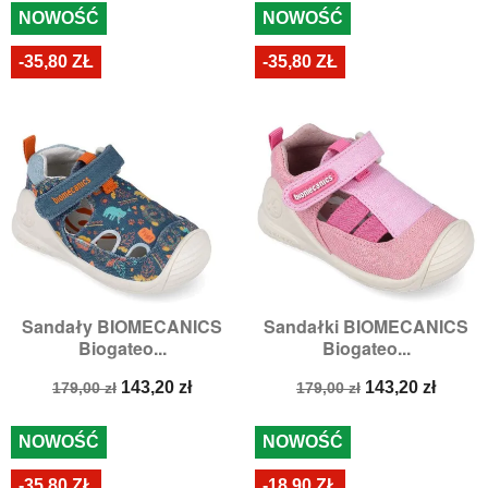
NOWOŚĆ
NOWOŚĆ
-35,80 ZŁ
-35,80 ZŁ
Sandały BIOMECANICS
Sandałki BIOMECANICS
Biogateo...
Biogateo...
Cena
Cena
Cena
Cena
143,20 zł
143,20 zł
179,00 zł
179,00 zł
podstawowa
podstawowa
NOWOŚĆ
NOWOŚĆ
-35,80 ZŁ
-18,90 ZŁ