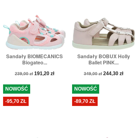
Sandały BIOMECANICS
Sandały BOBUX Holly
Biogateo...
Ballet PINK...
Cena
Cena
Cena
Cena
191,20 zł
244,30 zł
239,00 zł
349,00 zł
podstawowa
podstawowa
NOWOŚĆ
NOWOŚĆ
-95,70 ZŁ
-89,70 ZŁ