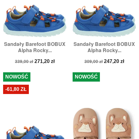
Sandały Barefoot BOBUX
Sandały Barefoot BOBUX
Alpha Rocky...
Alpha Rocky...
Cena
Cena
Cena
Cena
271,20 zł
247,20 zł
339,00 zł
309,00 zł
podstawowa
podstawowa
NOWOŚĆ
NOWOŚĆ
-61,80 ZŁ