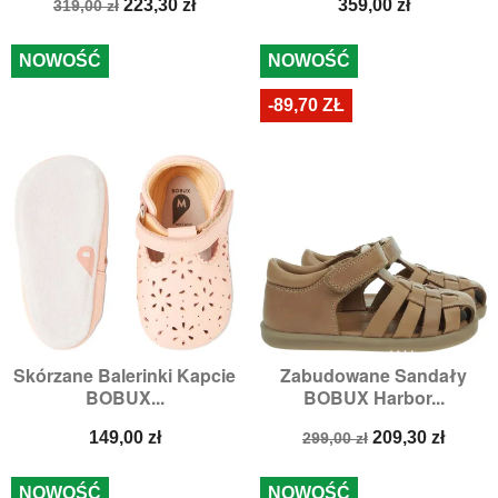
Cena
Cena
Cena
223,30 zł
359,00 zł
319,00 zł
podstawowa
NOWOŚĆ
NOWOŚĆ
-89,70 ZŁ
Skórzane Balerinki Kapcie
Zabudowane Sandały
BOBUX...
BOBUX Harbor...
Cena
Cena
Cena
149,00 zł
209,30 zł
299,00 zł
podstawowa
NOWOŚĆ
NOWOŚĆ