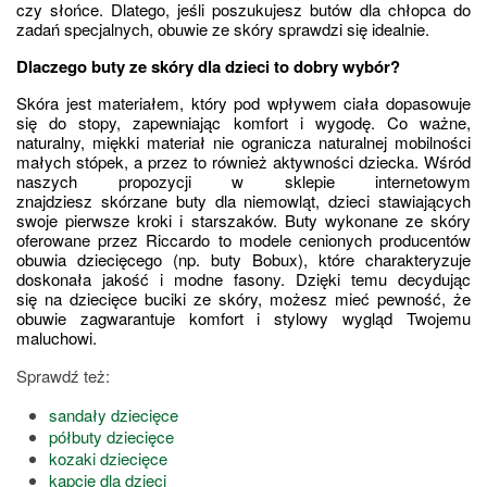
czy słońce. Dlatego, jeśli poszukujesz butów dla chłopca do 
zadań specjalnych, obuwie ze skóry sprawdzi się idealnie.
Dlaczego buty ze skóry dla dzieci to dobry wybór?
Skóra jest materiałem, który pod wpływem ciała dopasowuje 
się do stopy, zapewniając komfort i wygodę. Co ważne, 
naturalny, miękki materiał nie ogranicza naturalnej mobilności 
małych stópek, a przez to również aktywności dziecka. Wśród 
naszych propozycji w sklepie internetowym 
znajdziesz skórzane buty dla niemowląt, dzieci stawiających 
swoje pierwsze kroki i starszaków. Buty wykonane ze skóry 
oferowane przez Riccardo to modele cenionych producentów 
obuwia dziecięcego (np. buty Bobux), które charakteryzuje 
doskonała jakość i modne fasony. Dzięki temu decydując 
się na dziecięce buciki ze skóry, możesz mieć pewność, że 
obuwie zagwarantuje komfort i stylowy wygląd Twojemu 
maluchowi.
Sprawdź też:
sandały dziecięce
półbuty dziecięce
kozaki dziecięce
kapcie dla dzieci