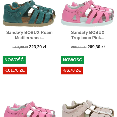
Sandały BOBUX Roam
Sandały BOBUX
Mediterranea...
Tropicana Pink...
Cena
Cena
Cena
Cena
223,30 zł
209,30 zł
319,00 zł
299,00 zł
podstawowa
podstawowa
NOWOŚĆ
NOWOŚĆ
-101,70 ZŁ
-86,70 ZŁ