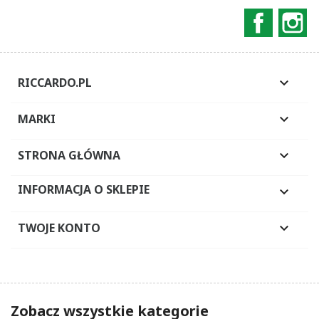
Faceboo
In
RICCARDO.PL

MARKI

STRONA GŁÓWNA

INFORMACJA O SKLEPIE

TWOJE KONTO

Zobacz wszystkie kategorie