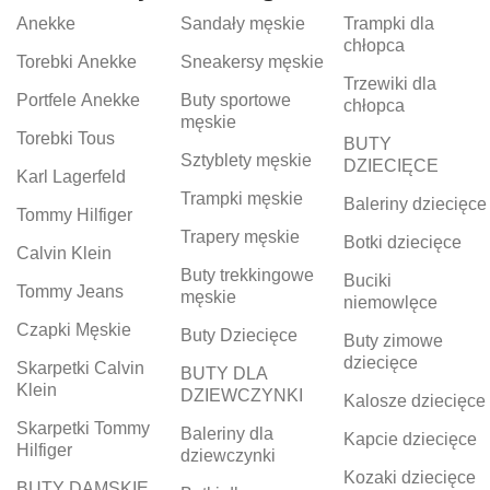
Anekke
Sandały męskie
Trampki dla
chłopca
Torebki Anekke
Sneakersy męskie
Trzewiki dla
Portfele Anekke
Buty sportowe
chłopca
męskie
Torebki Tous
BUTY
Sztyblety męskie
DZIECIĘCE
Karl Lagerfeld
Trampki męskie
Baleriny dziecięce
Tommy Hilfiger
Trapery męskie
Botki dziecięce
Calvin Klein
Buty trekkingowe
Buciki
Tommy Jeans
męskie
niemowlęce
Czapki Męskie
Buty Dziecięce
Buty zimowe
dziecięce
Skarpetki Calvin
BUTY DLA
Klein
DZIEWCZYNKI
Kalosze dziecięce
Skarpetki Tommy
Baleriny dla
Kapcie dziecięce
Hilfiger
dziewczynki
Kozaki dziecięce
BUTY DAMSKIE