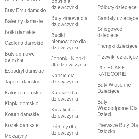
Botki dla
dziewczynki
Półbuty dziecięce
Buty Emu damskie
Buty zimowe dla
Sandały dziecięce
Baleriny damskie
dziewczynki
Śniegowce
Botki damskie
Buciki
dziecięce
niemowlęce dla
Czółena damskie
Trampki dziecięce
dziewczynki
Buty domowe
Trzewiki dziecięce
Japonki, Klapki
damskie
dla dziewczynki
POLECANE
Espadryl damskie
KATEGORIE
Kapcie dla
Japonk damskie
dziewczynki
Buty Wiosenne
Dziecięce
Kalosze damskie
Kalosze dla
dziewczynki
Buty
Klapki damskie
Wodoodporne Dla
Kozaki dla
Koturn damskie
Dzieci
dziewczynki
Kozak damksiei
Pierwsze Buty Dla
Półbuty dla
Dziecka
dziewczynki
Mokasyny