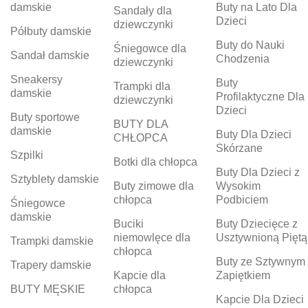
damskie
Buty na Lato Dla
Sandały dla
Dzieci
dziewczynki
Półbuty damskie
Buty do Nauki
Śniegowce dla
Sandał damskie
Chodzenia
dziewczynki
Sneakersy
Buty
Trampki dla
damskie
Profilaktyczne Dla
dziewczynki
Dzieci
Buty sportowe
BUTY DLA
damskie
Buty Dla Dzieci
CHŁOPCA
Skórzane
Szpilki
Botki dla chłopca
Buty Dla Dzieci z
Sztyblety damskie
Buty zimowe dla
Wysokim
chłopca
Podbiciem
Śniegowce
damskie
Buciki
Buty Dziecięce z
niemowlęce dla
Usztywnioną Piętą
Trampki damskie
chłopca
Buty ze Sztywnym
Trapery damskie
Kapcie dla
Zapiętkiem
BUTY MĘSKIE
chłopca
Kapcie Dla Dzieci