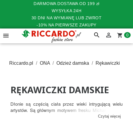
DARMOWA DOSTAWA OD 199 zł
WYSYŁKA 24H
30 DNI NA WYMIANĘ LUB ZWROT
-10% NA PIERWSZE ZAKUPY
search


shopping_cart
0
Riccardo.pl
ONA
Odzież damska
Rękawiczki
RĘKAWICZKI DAMSKIE
Dłonie są częścią ciała przez wieki intrygującą wielu
artystów. Są głównym motywem fresku Michała Anioła
Stworzenie Adama, Krzysztof Kamil Baczyński napisał
Czytaj więcej
Pieśń o dłoniach, a to jak często artyści wykorzystują
pozytywne skojarzenia związane z tą szczególną częścią