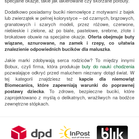
specjalne okazje, takie jak lakierowane czy skórzane półbuty.
Dodatkowo posiadamy buciki niemowlęce z motywami z bajek
lub zwierzątek w pełnej kolorystyce – od czarnych, brązowych,
granatowych i szarych modeli, przez różowe, czerwone,
niebieskie i zielone, aż po białe, pastelowe, srebrne, złote i
brokatowe obuwie na specjalne okazje.
Oferta obejmuje buty
wiązane, sznurowane, na zamek i rzepy, co ułatwia
znalezienie odpowiednich bucików dla maluszka
.
Jakie marki zdobywają serca rodziców? To między innymi
Bobux, czyli firma, która produkuje
buty do nauki chodzenia
pozwalające odkryć przed maluchem nieznany dotąd świat. W
tej kategorii znajdziesz też
kapcie dla niemowląt
Biomecanics, które zapewniają warunki do poprawnej
postawy dziecka
. To zdrowe, bezpieczne buciki, które
zaprojektowano z myślą o delikatnych, wrażliwych na bodźce
zewnętrzne stópkach.