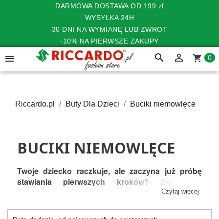
DARMOWA DOSTAWA OD 199 zł
WYSYŁKA 24H
30 DNI NA WYMIANĘ LUB ZWROT
-10% NA PIERWSZE ZAKUPY
search


shopping_cart
0
Riccardo.pl
Buty Dla Dzieci
Buciki niemowlęce
BUCIKI NIEMOWLĘCE
Twoje dziecko raczkuje, ale zaczyna już próbę 
stawiania pierwszych kroków? Zadbaj o 
prawidłowy, zdrowy rozwój jego stopy, wybierając 
Czytaj więcej
buty niemowlęce z naszej oferty. Wysoka jakość 
wykorzystanych materiałów, odpowiednia 