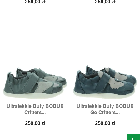
Cena
Cena
259,00 zł
259,00 zł
Ultralekkie Buty BOBUX
Ultralekkie Buty BOBUX
Critters...
Go Critters...
Cena
Cena
259,00 zł
259,00 zł