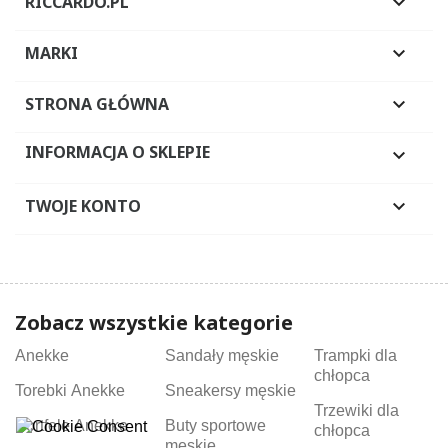
RICCARDO.PL

MARKI

STRONA GŁÓWNA

INFORMACJA O SKLEPIE

TWOJE KONTO

Zobacz wszystkie kategorie
Anekke
Sandały męskie
Trampki dla
chłopca
Torebki Anekke
Sneakersy męskie
Trzewiki dla
Portfele Anekke
Buty sportowe
chłopca
męskie