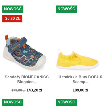
podstawowa
NOWOŚĆ
NOWOŚĆ
-35,80 ZŁ
Sandały BIOMECANICS
Ultralekkie Buty BOBUX
Biogateo...
Scamp...
Cena
Cena
Cena
143,20 zł
189,00 zł
179,00 zł
podstawowa
NOWOŚĆ
NOWOŚĆ