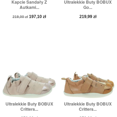
Kapcie Sandały Z
Ultralekkie Buty BOBUX
Autkami...
Go...
Cena
Cena
Cena
197,10 zł
219,99 zł
219,00 zł
podstawowa
Ultralekkie Buty BOBUX
Ultralekkie Buty BOBUX
Critters...
Critters...