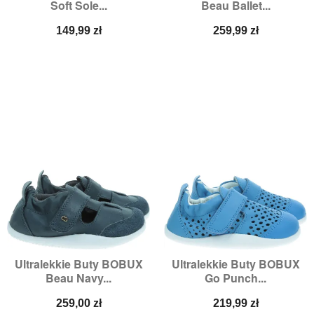
Soft Sole...
Beau Ballet...
Cena
Cena
149,99 zł
259,99 zł
Ultralekkie Buty BOBUX
Ultralekkie Buty BOBUX
Beau Navy...
Go Punch...
Cena
Cena
259,00 zł
219,99 zł