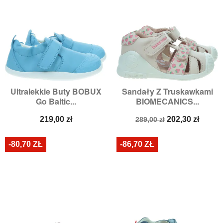
Ultralekkie Buty BOBUX
Sandały Z Truskawkami
Go Baltic...
BIOMECANICS...
Cena
Cena
Cena
219,00 zł
202,30 zł
289,00 zł
podstawowa
-80,70 ZŁ
-86,70 ZŁ