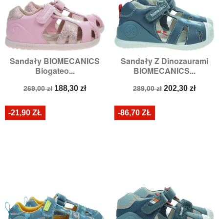
Sandały BIOMECANICS
Sandały Z Dinozaurami
Biogateo...
BIOMECANICS...
Cena
Cena
Cena
Cena
188,30 zł
202,30 zł
269,00 zł
289,00 zł
podstawowa
podstawowa
-21,90 ZŁ
-86,70 ZŁ