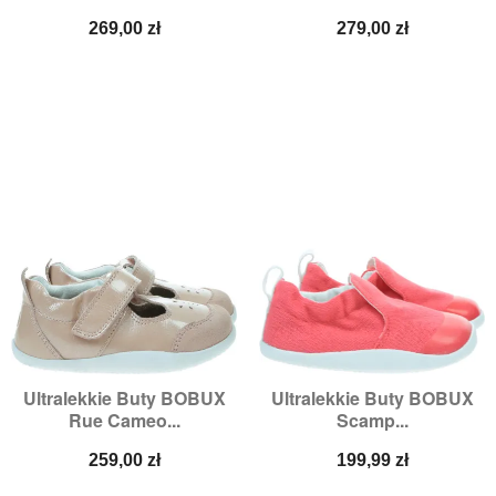
Cena
Cena
269,00 zł
279,00 zł
Ultralekkie Buty BOBUX
Ultralekkie Buty BOBUX
Rue Cameo...
Scamp...
Cena
Cena
259,00 zł
199,99 zł