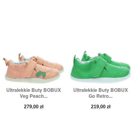
Ultralekkie Buty BOBUX
Ultralekkie Buty BOBUX
Veg Peach...
Go Retro...
Cena
Cena
279,00 zł
219,00 zł