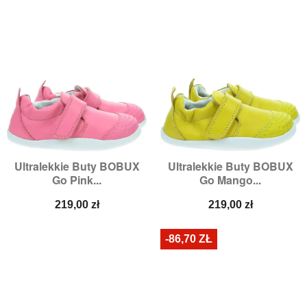
Ultralekkie Buty BOBUX
Ultralekkie Buty BOBUX
Go Pink...
Go Mango...
Cena
Cena
219,00 zł
219,00 zł
-86,70 ZŁ