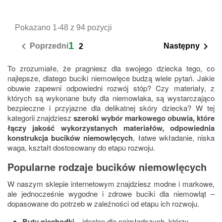
Pokazano 1-48 z 94 pozycji
1


Poprzedni
Następny
2
To zrozumiałe, że pragniesz dla swojego dziecka tego, co
najlepsze, dlatego buciki niemowlęce budzą wiele pytań. Jakie
obuwie zapewni odpowiedni rozwój stóp? Czy materiały, z
których są wykonane buty dla niemowlaka, są wystarczająco
bezpieczne i przyjazne dla delikatnej skóry dziecka? W tej
kategorii znajdziesz
szeroki wybór markowego obuwia, które
łączy jakość wykorzystanych materiałów, odpowiednia
konstrukcja bucików niemowlęcych
, łatwe wkładanie, niska
waga, kształt dostosowany do etapu rozwoju.
Popularne rodzaje bucików niemowlęcych
W naszym sklepie internetowym znajdziesz modne i markowe,
ale jednocześnie wygodne i zdrowe buciki dla niemowląt –
dopasowane do potrzeb w zależności od etapu ich rozwoju.
Buty niechodki
– idealne dla najmłodszych, którzy