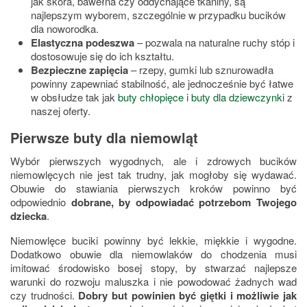
jak skóra, bawełna czy oddychające tkaniny, są
najlepszym wyborem, szczególnie w przypadku bucików
dla noworodka.
Elastyczna podeszwa
– pozwala na naturalne ruchy stóp i
dostosowuje się do ich kształtu.
Bezpieczne zapięcia
– rzepy, gumki lub sznurowadła
powinny zapewniać stabilność, ale jednocześnie być łatwe
w obsłudze tak jak
buty chłopięce
i
buty dla dziewczynki
z
naszej oferty.
Pierwsze buty dla niemowląt
Wybór pierwszych wygodnych, ale i zdrowych bucików
niemowlęcych nie jest tak trudny, jak mogłoby się wydawać.
Obuwie do stawiania pierwszych kroków powinno być
odpowiednio
dobrane, by odpowiadać potrzebom Twojego
dziecka
.
Niemowlęce buciki powinny być lekkie, miękkie i wygodne.
Dodatkowo obuwie dla niemowlaków do chodzenia musi
imitować środowisko bosej stopy, by stwarzać najlepsze
warunki do rozwoju maluszka i nie powodować żadnych wad
czy trudności.
Dobry but powinien być giętki i możliwie jak