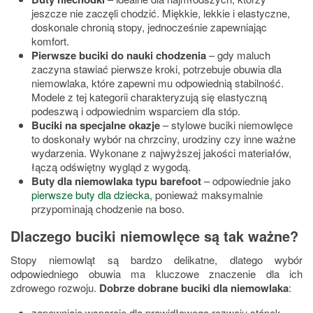
jeszcze nie zaczęli chodzić. Miękkie, lekkie i elastyczne,
doskonale chronią stopy, jednocześnie zapewniając
komfort.
Pierwsze buciki do nauki chodzenia
– gdy maluch
zaczyna stawiać pierwsze kroki, potrzebuje obuwia dla
niemowlaka, które zapewni mu odpowiednią stabilność.
Modele z tej kategorii charakteryzują się elastyczną
podeszwą i odpowiednim wsparciem dla stóp.
Buciki na specjalne okazje
– stylowe buciki niemowlęce
to doskonały wybór na chrzciny, urodziny czy inne ważne
wydarzenia. Wykonane z najwyższej jakości materiałów,
łączą odświętny wygląd z wygodą.
Buty dla niemowlaka typu barefoot
– odpowiednie jako
pierwsze buty dla dziecka
, ponieważ maksymalnie
przypominają chodzenie na boso.
Dlaczego buciki niemowlęce są tak ważne?
Stopy niemowląt są bardzo delikatne, dlatego wybór
odpowiedniego obuwia ma kluczowe znaczenie dla ich
zdrowego rozwoju.
Dobrze dobrane buciki dla niemowlaka
:
zapewniają wsparcie dla prawidłowego rozwoju stópek,