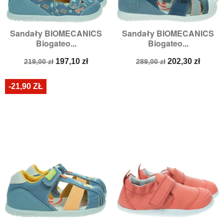
Sandały BIOMECANICS
Sandały BIOMECANICS
Biogateo...
Biogateo...
Cena
Cena
Cena
Cena
197,10 zł
202,30 zł
219,00 zł
289,00 zł
podstawowa
podstawowa
-21,90 ZŁ