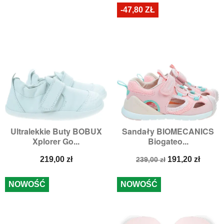
-47,80 ZŁ
Ultralekkie Buty BOBUX
Sandały BIOMECANICS
Xplorer Go...
Biogateo...
Cena
Cena
Cena
219,00 zł
191,20 zł
239,00 zł
podstawowa
NOWOŚĆ
NOWOŚĆ