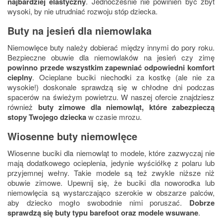
najbardziej elastyczny
. Jednocześnie nie powinien być zbyt
wysoki, by nie utrudniać rozwoju stóp dziecka.
Buty na jesień dla niemowlaka
Niemowlęce buty należy dobierać między innymi do pory roku.
Bezpieczne obuwie dla niemowlaków na jesień czy zimę
powinno przede wszystkim zapewniać odpowiedni komfort
cieplny
. Ocieplane buciki niechodki za kostkę (ale nie za
wysokie!) doskonale sprawdzą się w chłodne dni podczas
spacerów na świeżym powietrzu. W naszej ofercie znajdziesz
również
buty zimowe dla niemowląt, które zabezpieczą
stopy Twojego dziecka
w czasie mrozu.
Wiosenne buty niemowlęce
Wiosenne buciki dla niemowląt to modele, które zazwyczaj nie
mają dodatkowego ocieplenia, jedynie wyściółkę z polaru lub
przyjemnej wełny. Takie modele są też zwykle niższe niż
obuwie zimowe. Upewnij się, że buciki dla noworodka lub
niemowlęcia są wystarczająco szerokie w obszarze palców,
aby dziecko mogło swobodnie nimi poruszać.
Dobrze
sprawdzą się buty typu barefoot oraz modele wsuwane
.