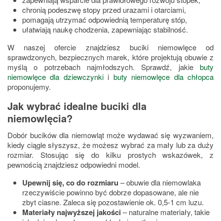
chronią podeszwę stopy przed urazami i otarciami,
pomagają utrzymać odpowiednią temperaturę stóp,
ułatwiają naukę chodzenia, zapewniając stabilność.
W naszej ofercie znajdziesz buciki niemowlęce od
sprawdzonych, bezpiecznych marek, które projektują obuwie z
myślą o potrzebach najmłodszych. Sprawdź, jakie
buty
niemowlęce dla dziewczynki
i
buty niemowlęce dla chłopca
proponujemy.
Jak wybrać idealne buciki dla
niemowlęcia?
Dobór bucików dla niemowląt może wydawać się wyzwaniem,
kiedy ciągle słyszysz, że możesz wybrać za mały lub za duży
rozmiar. Stosując się do kilku prostych wskazówek, z
pewnością znajdziesz odpowiedni model.
Upewnij się, co do rozmiaru
– obuwie dla niemowlaka
rzeczywiście powinno być dobrze dopasowane, ale nie
zbyt ciasne. Zaleca się pozostawienie ok. 0,5-1 cm luzu.
Materiały najwyższej jakości
– naturalne materiały, takie