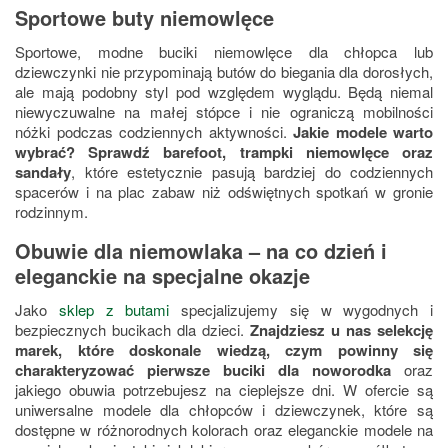
Sportowe buty niemowlęce
Sportowe, modne buciki niemowlęce dla chłopca lub
dziewczynki nie przypominają butów do biegania dla dorosłych,
ale mają podobny styl pod względem wyglądu. Będą niemal
niewyczuwalne na małej stópce i nie ograniczą mobilności
nóżki podczas codziennych aktywności.
Jakie modele warto
wybrać? Sprawdź barefoot, trampki niemowlęce oraz
sandały
, które estetycznie pasują bardziej do codziennych
spacerów i na plac zabaw niż odświętnych spotkań w gronie
rodzinnym.
Obuwie dla niemowlaka – na co dzień i
eleganckie na specjalne okazje
Jako
sklep z butami
specjalizujemy się w wygodnych i
bezpiecznych bucikach dla dzieci.
Znajdziesz u nas selekcję
marek, które doskonale wiedzą, czym powinny się
charakteryzować pierwsze buciki dla noworodka
oraz
jakiego obuwia potrzebujesz na cieplejsze dni. W ofercie są
uniwersalne modele dla chłopców i dziewczynek, które są
dostępne w różnorodnych kolorach oraz eleganckie modele na