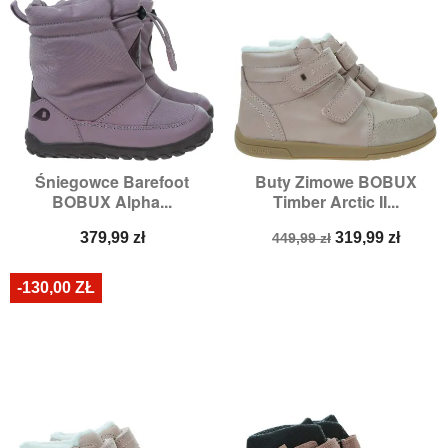
Śniegowce Barefoot
Buty Zimowe BOBUX
BOBUX Alpha...
Timber Arctic II...
Cena
Cena
Cena
379,99 zł
319,99 zł
449,99 zł
podstawowa
-130,00 ZŁ