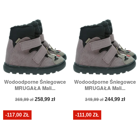
Wodoodporne Śniegowce
Wodoodporne Śniegowce
MRUGAŁA Mali...
MRUGAŁA Mali...
Cena
Cena
Cena
Cena
258,99 zł
244,99 zł
369,99 zł
349,99 zł
podstawowa
podstawowa
-117,00 ZŁ
-111,00 ZŁ