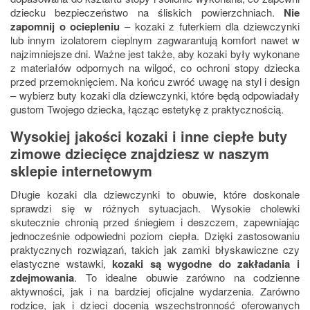
dziecku bezpieczeństwo na śliskich powierzchniach.
Nie
zapomnij o ociepleniu
– kozaki z futerkiem dla dziewczynki
lub innym izolatorem cieplnym zagwarantują komfort nawet w
najzimniejsze dni. Ważne jest także, aby kozaki były wykonane
z materiałów odpornych na wilgoć, co ochroni stopy dziecka
przed przemoknięciem. Na końcu zwróć uwagę na styl i design
– wybierz buty kozaki dla dziewczynki, które będą odpowiadały
gustom Twojego dziecka, łącząc estetykę z praktycznością.
Wysokiej jakości kozaki i inne ciepłe buty
zimowe dziecięce znajdziesz w naszym
sklepie internetowym
Długie kozaki dla dziewczynki to obuwie, które doskonale
sprawdzi się w różnych sytuacjach. Wysokie cholewki
skutecznie chronią przed śniegiem i deszczem, zapewniając
jednocześnie odpowiedni poziom ciepła. Dzięki zastosowaniu
praktycznych rozwiązań, takich jak zamki błyskawiczne czy
elastyczne wstawki,
kozaki są wygodne do zakładania i
zdejmowania
. To idealne obuwie zarówno na codzienne
aktywności, jak i na bardziej oficjalne wydarzenia.
Zarówno
rodzice, jak i dzieci docenią wszechstronność oferowanych