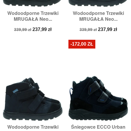
Wodoodporne Trzewiki
Wodoodporne Trzewiki
MRUGAŁA Neo...
MRUGAŁA Neo...
Cena
Cena
Cena
Cena
237,99 zł
237,99 zł
339,99 zł
339,99 zł
podstawowa
podstawowa
-172,00 ZŁ
Wodoodporne Trzewiki
Śniegowce ECCO Urban