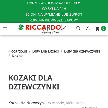
DARMOWA DOSTAWA OD 199 zł
WYSYŁKA 24H
30 DNI NA WYMIANĘ LUB ZWROT
-10% NA PIERWSZE ZAKUPY
search


shopping_cart
0
Riccardo.pl
Buty Dla Dzieci
Buty dla dziewczynki
Kozaki
KOZAKI DLA
DZIEWCZYNKI
Kozaki dla dziewczynki to modele, które 
przydadzą się 
na wiele okazji od jesieni, przez zimę, aż po wiosnę
. 