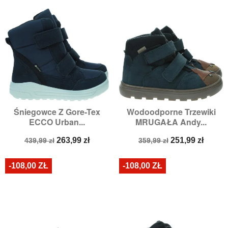
Śniegowce Z Gore-Tex
Wodoodporne Trzewiki
ECCO Urban...
MRUGAŁA Andy...
Cena
Cena
Cena
Cena
263,99 zł
251,99 zł
439,99 zł
359,99 zł
podstawowa
podstawowa
-108,00 ZŁ
-108,00 ZŁ