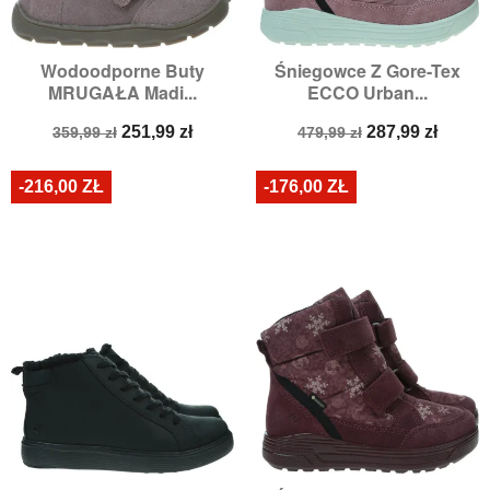
Wodoodporne Buty
Śniegowce Z Gore-Tex
MRUGAŁA Madi...
ECCO Urban...
Cena
Cena
Cena
Cena
251,99 zł
287,99 zł
359,99 zł
479,99 zł
podstawowa
podstawowa
-216,00 ZŁ
-176,00 ZŁ