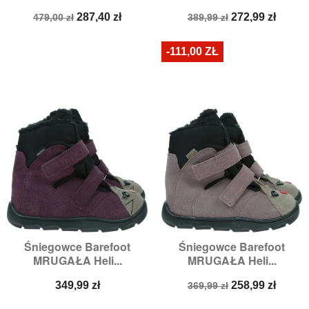
Cena
Cena
Cena
Cena
287,40 zł
272,99 zł
479,00 zł
389,99 zł
podstawowa
podstawowa
-111,00 ZŁ
Śniegowce Barefoot
Śniegowce Barefoot
MRUGAŁA Heli...
MRUGAŁA Heli...
Cena
Cena
Cena
349,99 zł
258,99 zł
369,99 zł
podstawowa