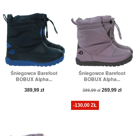
Śniegowce Barefoot
Śniegowce Barefoot
BOBUX Alpha...
BOBUX Alpha...
Cena
Cena
Cena
389,99 zł
269,99 zł
389,99 zł
podstawowa
-130,00 ZŁ