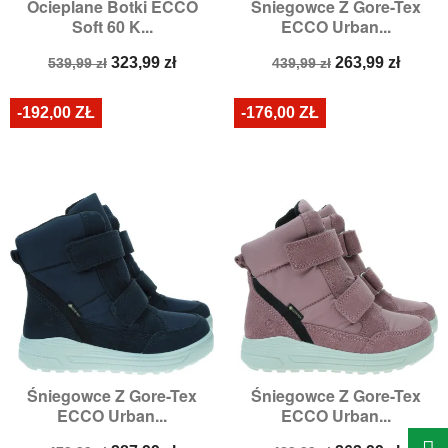
Ocieplane Botki ECCO
Śniegowce Z Gore-Tex
Soft 60 K...
ECCO Urban...
Cena
Cena
Cena
Cena
323,99 zł
263,99 zł
539,99 zł
439,99 zł
podstawowa
podstawowa
-192,00 ZŁ
-176,00 ZŁ
Śniegowce Z Gore-Tex
Śniegowce Z Gore-Tex
ECCO Urban...
ECCO Urban...