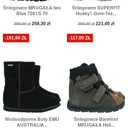
Śniegowce MRUGAŁA Iwo
Śniegowce SUPERFIT
Blue 7281/5 70
Husky1 Gore-Tex...
Cena
Cena
Cena
Cena
258,30 zł
221,40 zł
369,00 zł
369,00 zł
podstawowa
podstawowa
-191,60 ZŁ
-117,00 ZŁ
Wodoodporne Buty EMU
Śniegowce Barefoot
AUSTRALIA...
MRUGAŁA Heli...