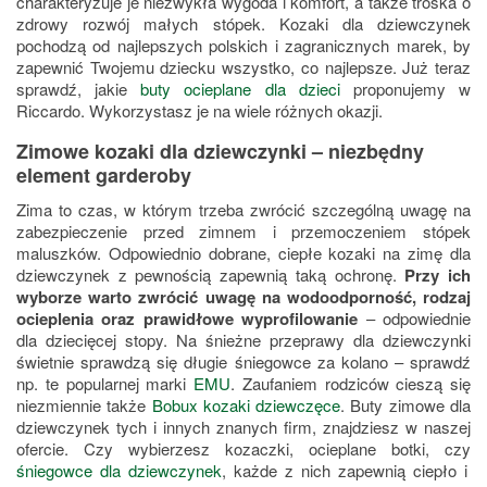
charakteryzuje je niezwykła wygoda i komfort, a także troska o
zdrowy rozwój małych stópek. Kozaki dla dziewczynek
pochodzą od najlepszych polskich i zagranicznych marek, by
zapewnić Twojemu dziecku wszystko, co najlepsze. Już teraz
sprawdź, jakie
buty ocieplane dla dzieci
proponujemy w
Riccardo. Wykorzystasz je na wiele różnych okazji.
Zimowe kozaki dla dziewczynki – niezbędny
element garderoby
Zima to czas, w którym trzeba zwrócić szczególną uwagę na
zabezpieczenie przed zimnem i przemoczeniem stópek
maluszków. Odpowiednio dobrane, ciepłe kozaki na zimę dla
dziewczynek z pewnością zapewnią taką ochronę.
Przy ich
wyborze warto zwrócić uwagę na wodoodporność, rodzaj
ocieplenia oraz prawidłowe wyprofilowanie
– odpowiednie
dla dziecięcej stopy. Na śnieżne przeprawy dla dziewczynki
świetnie sprawdzą się długie śniegowce za kolano – sprawdź
np. te popularnej marki
EMU
. Zaufaniem rodziców cieszą się
niezmiennie także
Bobux kozaki dziewczęce
. Buty zimowe dla
dziewczynek tych i innych znanych firm, znajdziesz w naszej
ofercie. Czy wybierzesz kozaczki, ocieplane botki, czy
śniegowce dla dziewczynek
, każde z nich zapewnią ciepło i