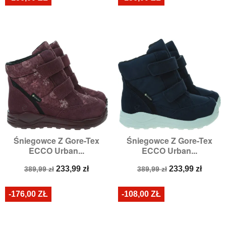
Śniegowce Z Gore-Tex
Śniegowce Z Gore-Tex
ECCO Urban...
ECCO Urban...
Cena
Cena
Cena
Cena
233,99 zł
233,99 zł
389,99 zł
389,99 zł
podstawowa
podstawowa
-176,00 ZŁ
-108,00 ZŁ