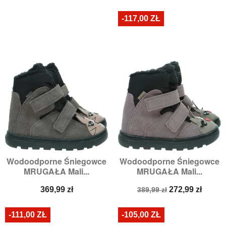
podstawowa
podstawowa
-117,00 ZŁ
Wodoodporne Śniegowce
Wodoodporne Śniegowce
MRUGAŁA Mali...
MRUGAŁA Mali...
Cena
Cena
Cena
369,99 zł
272,99 zł
389,99 zł
podstawowa
-111,00 ZŁ
-105,00 ZŁ