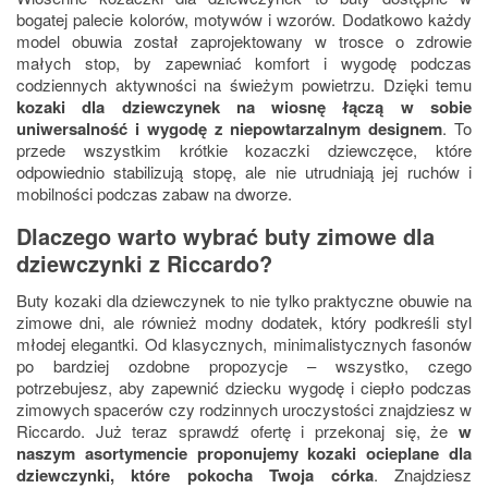
bogatej palecie kolorów, motywów i wzorów. Dodatkowo każdy
model obuwia został zaprojektowany w trosce o zdrowie
małych stop, by zapewniać komfort i wygodę podczas
codziennych aktywności na świeżym powietrzu. Dzięki temu
kozaki dla dziewczynek na wiosnę łączą w sobie
uniwersalność i wygodę z niepowtarzalnym designem
. To
przede wszystkim krótkie kozaczki dziewczęce, które
odpowiednio stabilizują stopę, ale nie utrudniają jej ruchów i
mobilności podczas zabaw na dworze.
Dlaczego warto wybrać buty zimowe dla
dziewczynki z Riccardo?
Buty kozaki dla dziewczynek to nie tylko praktyczne obuwie na
zimowe dni, ale również modny dodatek, który podkreśli styl
młodej elegantki. Od klasycznych, minimalistycznych fasonów
po bardziej ozdobne propozycje – wszystko, czego
potrzebujesz, aby zapewnić dziecku wygodę i ciepło podczas
zimowych spacerów czy rodzinnych uroczystości znajdziesz w
Riccardo. Już teraz sprawdź ofertę i przekonaj się, że
w
naszym asortymencie proponujemy kozaki ocieplane dla
dziewczynki, które pokocha Twoja córka
. Znajdziesz