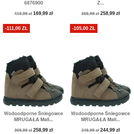
6876900
Z...
Cena
Cena
Cena
Cena
169,99 zł
258,99 zł
419,99 zł
369,99 zł
podstawowa
podstawowa
-111,00 ZŁ
-105,00 ZŁ
Wodoodporne Śniegowce
Wodoodporne Śniegowce
MRUGAŁA Mali...
MRUGAŁA Mali...
Cena
Cena
Cena
Cena
258,99 zł
244,99 zł
369,99 zł
349,99 zł