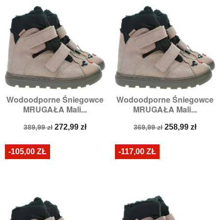
Wodoodporne Śniegowce
Wodoodporne Śniegowce
MRUGAŁA Mali...
MRUGAŁA Mali...
Cena
Cena
Cena
Cena
272,99 zł
258,99 zł
389,99 zł
369,99 zł
podstawowa
podstawowa
-105,00 ZŁ
-117,00 ZŁ