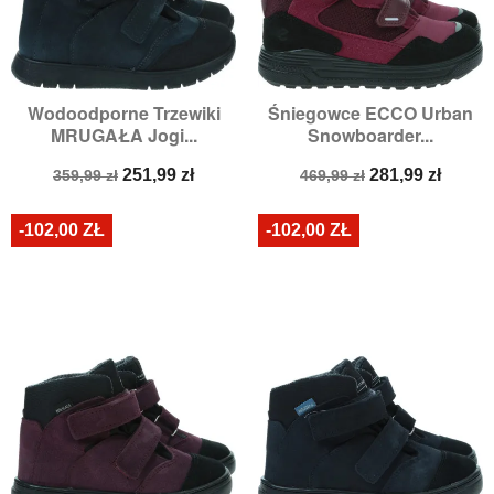
Wodoodporne Trzewiki
Śniegowce ECCO Urban
MRUGAŁA Jogi...
Snowboarder...
Cena
Cena
Cena
Cena
251,99 zł
281,99 zł
359,99 zł
469,99 zł
podstawowa
podstawowa
-102,00 ZŁ
-102,00 ZŁ