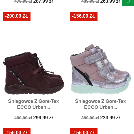
Cena
Cena
Cena
Cena
287,99 zł
263,99 zł
479,99 zł
439,99 zł
podstawowa
podstawowa
-200,00 ZŁ
-156,00 ZŁ
Śniegowce Z Gore-Tex
Śniegowce Z Gore-Tex
ECCO Urban...
ECCO Urban...
Cena
Cena
Cena
Cena
299,99 zł
233,99 zł
499,99 zł
389,99 zł
podstawowa
podstawowa
-156,00 ZŁ
-156,00 ZŁ