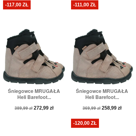
-117,00 ZŁ
-111,00 ZŁ
Śniegowce MRUGAŁA
Śniegowce MRUGAŁA
Heli Barefoot...
Heli Barefoot...
Cena
Cena
Cena
Cena
272,99 zł
258,99 zł
389,99 zł
369,99 zł
podstawowa
podstawowa
-120,00 ZŁ