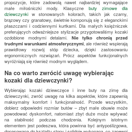
propozycje, które zadowolą nawet najbardziej wymagające
małe miłośniczki mody. Klasyczne
buty zimowe dla
dziewczynki
w stonowanych kolorach, takich jak czarny,
brązowy czy granatowy, świetnie komponują się z eleganckimi
płaszczami i codziennymi kurtkami. Dla małych księżniczek
preferujących odważniejsze stylizacje przygotowaliśmy kozaki
ozdobione modnymi detalami.
Nie tylko chronią przed
trudnymi warunkami atmosferycznymi
, ale również wspierają
prawidłowy rozwój stóp dziecka, dzięki zastosowaniu
ergonomicznych rozwiązań. Prócz aspektów funkcjonalnych
wyróżniają się również modnym wyglądem.
Na co warto zwrócić uwagę wybierając
kozaki dla dziewczynki?
Wybierając kozaki dziewczęce i inne buty na zimę dla
dziewczynki, zwróć uwagę na kilka aspektów, które zapewnią
maksymalny komfort i funkcjonalność. Przede wszystkim,
dobierz odpowiedni rozmiar butów – zbyt małe obuwie może
powodować dyskomfort, natomiast zbyt duże może wpływać
na stabilność podczas chodzenia. Kolejnym istotnym
elementem jest podeszwa, która powinna być antypoślizgowa,
dopasowana do kształtu stopy i solidnie wykonana, co zapewni