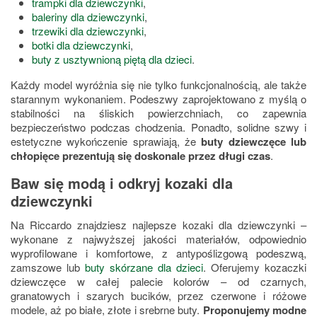
trampki dla dziewczynki
,
baleriny dla dziewczynki
,
trzewiki dla dziewczynki
,
botki dla dziewczynki
,
buty z usztywnioną piętą dla dzieci
.
Każdy model wyróżnia się nie tylko funkcjonalnością, ale także
starannym wykonaniem. Podeszwy zaprojektowano z myślą o
stabilności na śliskich powierzchniach, co zapewnia
bezpieczeństwo podczas chodzenia. Ponadto, solidne szwy i
estetyczne wykończenie sprawiają, że
buty dziewczęce lub
chłopięce prezentują się doskonale przez długi czas
.
Baw się modą i odkryj kozaki dla
dziewczynki
Na Riccardo znajdziesz najlepsze kozaki dla dziewczynki –
wykonane z najwyższej jakości materiałów, odpowiednio
wyprofilowane i komfortowe, z antypoślizgową podeszwą,
zamszowe lub
buty skórzane dla dzieci
. Oferujemy kozaczki
dziewczęce w całej palecie kolorów – od czarnych,
granatowych i szarych bucików, przez czerwone i różowe
modele, aż po białe, złote i srebrne buty.
Proponujemy modne