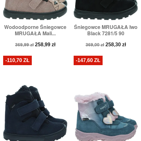
Wodoodporne Śniegowce
Śniegowce MRUGAŁA Iwo
MRUGAŁA Mali...
Black 7281/5 90
Cena
Cena
Cena
Cena
258,99 zł
258,30 zł
369,99 zł
369,00 zł
podstawowa
podstawowa
-110,70 ZŁ
-147,60 ZŁ