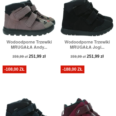
Wodoodporne Trzewiki
Wodoodporne Trzewiki
MRUGAŁA Andy...
MRUGAŁA Jogi...
Cena
Cena
Cena
Cena
251,99 zł
251,99 zł
359,99 zł
359,99 zł
podstawowa
podstawowa
-108,00 ZŁ
-188,00 ZŁ