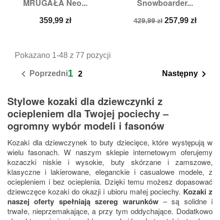
MRUGAŁA Neo...
Snowboarder...
Cena
Cena
Cena
359,99 zł
257,99 zł
429,99 zł
podstawowa
Pokazano 1-48 z 77 pozycji
1


Poprzedni
Następny
2
Stylowe kozaki dla dziewczynki z
ociepleniem dla Twojej pociechy –
ogromny wybór modeli i fasonów
Kozaki dla dziewczynek to buty dziecięce, które występują w
wielu fasonach. W naszym sklepie internetowym oferujemy
kozaczki niskie i wysokie, buty skórzane i zamszowe,
klasyczne i lakierowane, eleganckie i casualowe modele, z
ociepleniem i bez ocieplenia. Dzięki temu możesz dopasować
dziewczęce kozaki do okazji i ubioru małej pociechy.
Kozaki z
naszej oferty spełniają szereg warunków
– są solidne i
trwałe, nieprzemakające, a przy tym oddychające. Dodatkowo