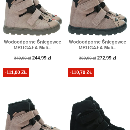
Wodoodporne Śniegowce
Wodoodporne Śniegowce
MRUGAŁA Mali...
MRUGAŁA Mali...
Cena
Cena
Cena
Cena
244,99 zł
272,99 zł
349,99 zł
389,99 zł
podstawowa
podstawowa
-111,00 ZŁ
-110,70 ZŁ