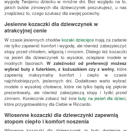
wygodę Twojemu dziecku w mroźne dni. Bez względu na to,
jakich butów zimowych dla dziewczynek poszukujesz, u nas
znajdziesz to, czego szukasz dla swojej pociechy.
Jesienne kozaczki dla dziewczynek w
atrakcyjnej cenie
W czasie jesiennych chodów
kozaki dziecięce
mają za zadanie
nie tylko zapewnić komfort i wygodę, ale również zabezpieczyć
stopy przed chłodem, wilgocią i mrozem. Dlatego też kozaczki
na jesień dla dziewczynek to wysokie, ocieplane modele w
modnych fasonach.
W zależności od preferencji możesz
wybrać buty z futerkiem, z kożuszkiem czy z wełny
, które
zapewnią maksymalny komfort i ciepło w czasie
najchłodniejszych, jesiennych dni. Dodatkowo warto wybrać
modele o wysokiej cholewce, które nie tylko będą się pięknie
prezentowały, ale również zabezpieczą stopy i łydki przed
zimnem. Koniecznie zobacz też inne
buty na jesień dla dzieci
,
które przygotowaliśmy dla Ciebie w Riccardo.
Wiosenne kozaczki dla dziewczynki zapewnią
stopom ciepło i komfort noszenia
Wiosenne kozaczki dla dziewczynek to buty dostępne w