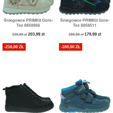
Śniegowce PRIMIGI Gore-
Śniegowce PRIMIGI Gore-
Tex 8858966
Tex 8858511
Cena
Cena
Cena
Cena
203,99 zł
179,99 zł
339,99 zł
299,99 zł
podstawowa
podstawowa
-216,00 ZŁ
-160,00 ZŁ