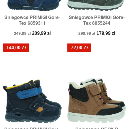
Śniegowce PRIMIGI Gore-
Śniegowce PRIMIGI Gore-
Tex 6859311
Tex 6855244
Cena
Cena
Cena
Cena
209,99 zł
179,99 zł
349,99 zł
299,99 zł
podstawowa
podstawowa
-144,00 ZŁ
-72,00 ZŁ