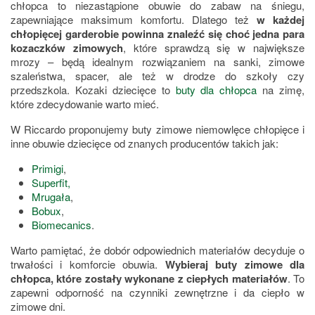
chłopca to niezastąpione obuwie do zabaw na śniegu,
zapewniające maksimum komfortu. Dlatego też
w każdej
chłopięcej garderobie powinna znaleźć się choć jedna para
kozaczków zimowych
, które sprawdzą się w największe
mrozy – będą idealnym rozwiązaniem na sanki, zimowe
szaleństwa, spacer, ale też w drodze do szkoły czy
przedszkola. Kozaki dziecięce to
buty dla chłopca
na zimę,
które zdecydowanie warto mieć.
W Riccardo proponujemy buty zimowe niemowlęce chłopięce i
inne obuwie dziecięce od znanych producentów takich jak:
Primigi
,
Superfit,
Mrugała
,
Bobux
,
Biomecanics
.
Warto pamiętać, że dobór odpowiednich materiałów decyduje o
trwałości i komforcie obuwia.
Wybieraj buty zimowe dla
chłopca, które zostały wykonane z ciepłych materiałów
. To
zapewni odporność na czynniki zewnętrzne i da ciepło w
zimowe dni.