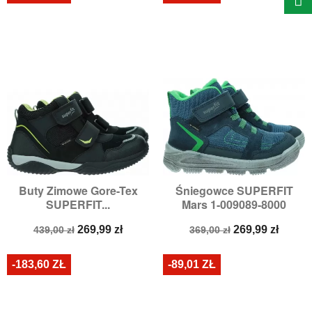
Buty Zimowe Gore-Tex
Śniegowce SUPERFIT
SUPERFIT...
Mars 1-009089-8000
Cena
Cena
Cena
Cena
269,99 zł
269,99 zł
439,00 zł
369,00 zł
podstawowa
podstawowa
-183,60 ZŁ
-89,01 ZŁ