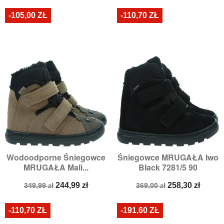
-105,00 ZŁ
-110,70 ZŁ
Wodoodporne Śniegowce
Śniegowce MRUGAŁA Iwo
MRUGAŁA Mali...
Black 7281/5 90
Cena
Cena
Cena
Cena
244,99 zł
258,30 zł
349,99 zł
369,00 zł
podstawowa
podstawowa
-110,70 ZŁ
-191,60 ZŁ