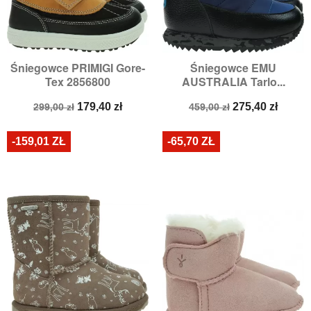
Śniegowce PRIMIGI Gore-
Śniegowce EMU
Tex 2856800
AUSTRALIA Tarlo...
Cena
Cena
Cena
Cena
179,40 zł
275,40 zł
299,00 zł
459,00 zł
podstawowa
podstawowa
-159,01 ZŁ
-65,70 ZŁ