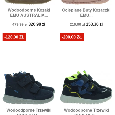
Wodoodporne Kozaki
Ocieplane Buty Kozaczki
EMU AUSTRALIA...
EMU...
Cena
Cena
Cena
Cena
320,98 zł
153,30 zł
479,99 zł
219,00 zł
podstawowa
podstawowa
-120,00 ZŁ
-200,00 ZŁ
Wodoodporne Trzewiki
Wodoodporne Trzewiki