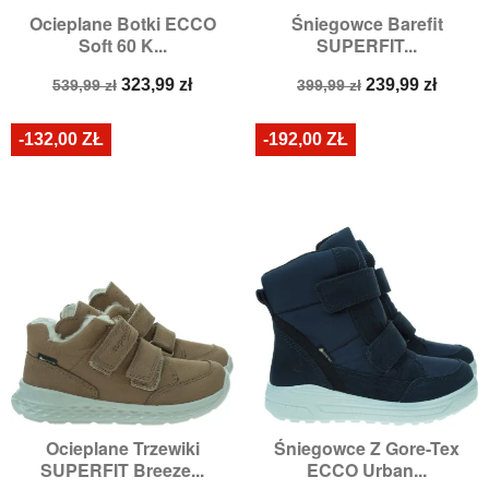
Ocieplane Botki ECCO
Śniegowce Barefit
Soft 60 K...
SUPERFIT...
Cena
Cena
Cena
Cena
323,99 zł
239,99 zł
539,99 zł
399,99 zł
podstawowa
podstawowa
-132,00 ZŁ
-192,00 ZŁ
Ocieplane Trzewiki
Śniegowce Z Gore-Tex
SUPERFIT Breeze...
ECCO Urban...