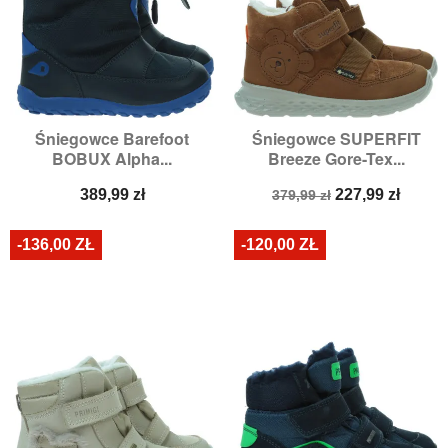
Śniegowce Barefoot
Śniegowce SUPERFIT
BOBUX Alpha...
Breeze Gore-Tex...
Cena
Cena
Cena
389,99 zł
227,99 zł
379,99 zł
podstawowa
-136,00 ZŁ
-120,00 ZŁ