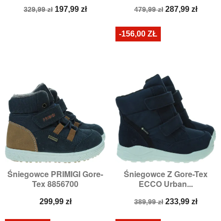
Cena
Cena
Cena
Cena
197,99 zł
287,99 zł
329,99 zł
479,99 zł
podstawowa
podstawowa
-156,00 ZŁ
Śniegowce PRIMIGI Gore-
Śniegowce Z Gore-Tex
Tex 8856700
ECCO Urban...
Cena
Cena
Cena
299,99 zł
233,99 zł
389,99 zł
podstawowa