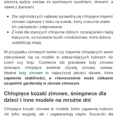
stworzą spójny zestaw ze sportowymi spodniami, dresami, a
nawet z jeansami.
Dla najmłodszych najlepiej sprawdzą się chłopięce traperki
zimowe zapinane z boku na suwak, który znacznie ułatwi
ich zakładanie i zdejmowanie.
Z kolei dla starszych chłopców dobrym rozwiązaniem będą
klasyczne, sznurowane buciki młodzieżowe, które dobrze
ustabilizują stopę.
W przypadku zimowych botów czy traperów chłopięcych warto
zdecydować się na modele w odważniejszych kolorach niż
czerń czy brąz. Czerwone lub granatowe buty zimowe
dziecięce chłopięce świetnie ożywią zimowy zestaw.
Idealne
buty zimowe
to najwyższej jakości obuwie, które
zapewnia stabilności, a równocześnie może ciekawie
uzupełnić garderobę w okresie zimowym
.
Chłopięce kozaki zimowe, śniegowce dla
dzieci i inne modele na mroźne dni
Chłopięce kozaki zimowe to modele, które zapewnią malcom
nie tylko wygodę, ale i zagwarantują ciepło. Kozaczki dla