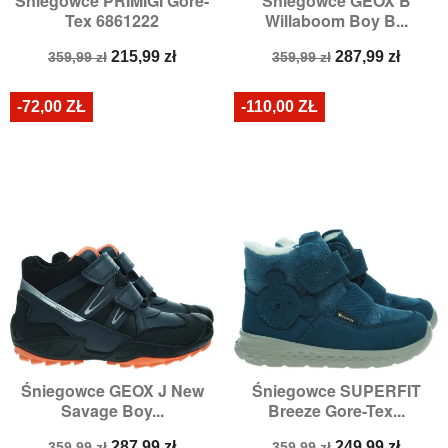
Śniegowce PRIMIGI Gore-
Śniegowce GEOX B
Tex 6861222
Willaboom Boy B...
Cena
Cena
Cena
Cena
215,99 zł
287,99 zł
359,99 zł
359,99 zł
podstawowa
podstawowa
-72,00 ZŁ
-110,00 ZŁ
Śniegowce GEOX J New
Śniegowce SUPERFIT
Savage Boy...
Breeze Gore-Tex...
Cena
Cena
Cena
Cena
287,99 zł
249,99 zł
359,99 zł
359,99 zł