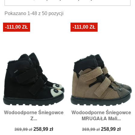
Pokazano 1-48 z 50 pozycji
-111,00 ZŁ
-111,00 ZŁ
Wodoodporne Śniegowce
Wodoodporne Śniegowce
Z...
MRUGAŁA Mali...
Cena
Cena
Cena
Cena
258,99 zł
258,99 zł
369,99 zł
369,99 zł
podstawowa
podstawowa