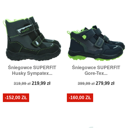
Śniegowce SUPERFIT
Śniegowce SUPERFIT
Husky Sympatex...
Gore-Tex...
Cena
Cena
Cena
Cena
219,99 zł
279,99 zł
319,99 zł
399,99 zł
podstawowa
podstawowa
-152,00 ZŁ
-160,00 ZŁ