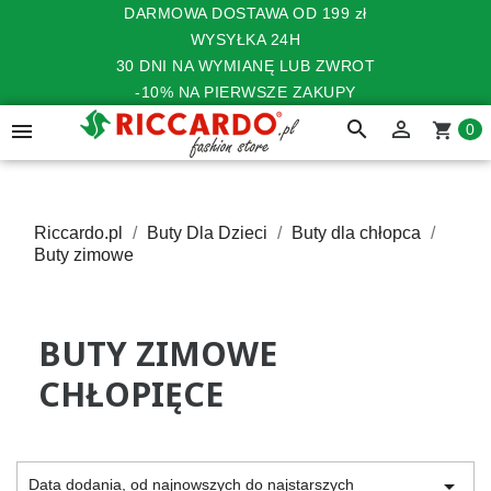
DARMOWA DOSTAWA OD 199 zł
WYSYŁKA 24H
30 DNI NA WYMIANĘ LUB ZWROT
-10% NA PIERWSZE ZAKUPY
search


shopping_cart
0
Riccardo.pl
Buty Dla Dzieci
Buty dla chłopca
Buty zimowe
BUTY ZIMOWE
CHŁOPIĘCE

Data dodania, od najnowszych do najstarszych