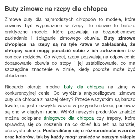
Buty zimowe na rzepy dla chłopca
Zimowe buty dla najmłodszych chłopców to modele, które
powinny być wyposażone w rzepy. To obuwie to bardzo
praktyczne modele, które pozwalają na bezproblemowe
zakładanie i ściąganie zimowego obuwia.
Buty zimowe
chłopięce na rzepy są na tyle łatwe w zakładaniu, że
chłopcy sami mogą poradzić sobie z ich założeniem
bez
pomocy rodziców. Co więcej, rzepy pozwalają na odpowiednie
dopasowanie obuwia do stopy i jej ustabilizowanie, co ma
szczególne znaczenie w zimie, kiedy podłoże może być
oblodzone.
Riccardo oferuje modne
buty dla chłopca
na zimę w
konkurencyjnej cenie. Co wyróżnia antypoślizgowe, zimowe
buty dla chłopca z naszej oferty? Przede wszystkim są bardzo
trwałe, co jest niezwykle ważne w przypadku dzieci, ponieważ
są one w ciągłym ruchu. Wśród naszych produktów znaleźć
można ocieplane
śniegowce dla chłopca
czy trapery, które
sprawdzą się do noszenia na co dzień lub też na bardziej
uroczyste okazje.
Postaraliśmy się o różnorodność wzorów
oraz kolorów, tak by każdy mógł znaleźć w naszym sklepie