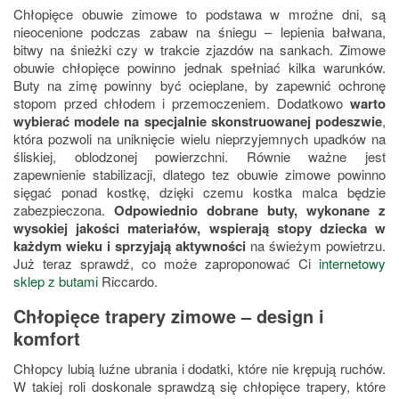
Chłopięce obuwie zimowe to podstawa w mroźne dni, są
nieocenione podczas zabaw na śniegu – lepienia bałwana,
bitwy na śnieżki czy w trakcie zjazdów na sankach. Zimowe
obuwie chłopięce powinno jednak spełniać kilka warunków.
Buty na zimę powinny być ocieplane, by zapewnić ochronę
stopom przed chłodem i przemoczeniem. Dodatkowo
warto
wybierać modele na specjalnie skonstruowanej podeszwie
,
która pozwoli na uniknięcie wielu nieprzyjemnych upadków na
śliskiej, oblodzonej powierzchni. Równie ważne jest
zapewnienie stabilizacji, dlatego tez obuwie zimowe powinno
sięgać ponad kostkę, dzięki czemu kostka malca będzie
zabezpieczona.
Odpowiednio dobrane buty, wykonane z
wysokiej jakości materiałów, wspierają stopy dziecka w
każdym wieku i sprzyjają aktywności
na świeżym powietrzu.
Już teraz sprawdź, co może zaproponować Ci
internetowy
sklep z butami
Riccardo.
Chłopięce trapery zimowe – design i
komfort
Chłopcy lubią luźne ubrania i dodatki, które nie krępują ruchów.
W takiej roli doskonale sprawdzą się chłopięce trapery, które