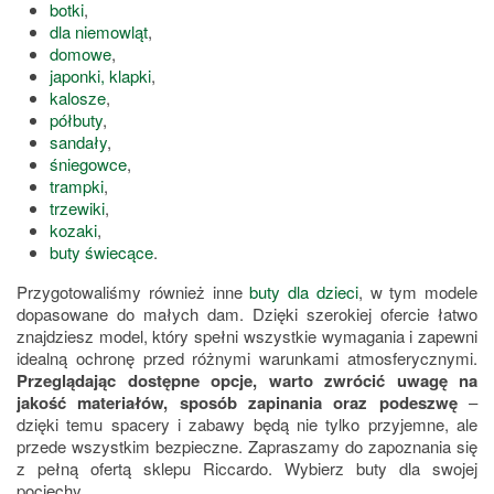
botki
,
dla niemowląt
,
domowe
,
japonki, klapki
,
kalosze
,
półbuty
,
sandały
,
śniegowce
,
trampki
,
trzewiki
,
kozaki
,
buty świecące
.
Przygotowaliśmy również inne
buty dla dzieci
, w tym modele
dopasowane do małych dam. Dzięki szerokiej ofercie łatwo
znajdziesz model, który spełni wszystkie wymagania i zapewni
idealną ochronę przed różnymi warunkami atmosferycznymi.
Przeglądając dostępne opcje, warto zwrócić uwagę na
jakość materiałów, sposób zapinania oraz podeszwę
–
dzięki temu spacery i zabawy będą nie tylko przyjemne, ale
przede wszystkim bezpieczne. Zapraszamy do zapoznania się
z pełną ofertą sklepu Riccardo. Wybierz buty dla swojej
pociechy.