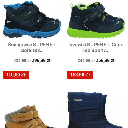
Śniegowce SUPERFIT
Trzewiki SUPERFIT Gore-
Gore-Tex...
Tex Sport7...
Cena
Cena
Cena
Cena
299,99 zł
259,99 zł
439,99 zł
349,00 zł
podstawowa
podstawowa
-119,60 ZŁ
-183,60 ZŁ