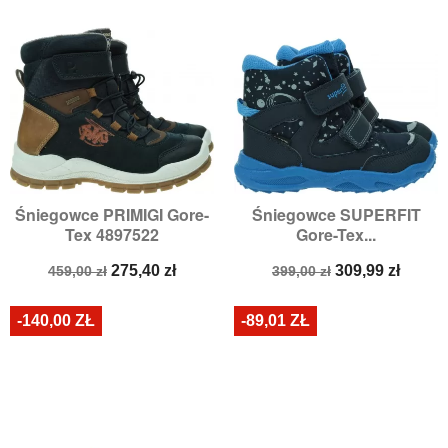
Śniegowce PRIMIGI Gore-
Śniegowce SUPERFIT
Tex 4897522
Gore-Tex...
Cena
Cena
Cena
Cena
275,40 zł
309,99 zł
459,00 zł
399,00 zł
podstawowa
podstawowa
-140,00 ZŁ
-89,01 ZŁ