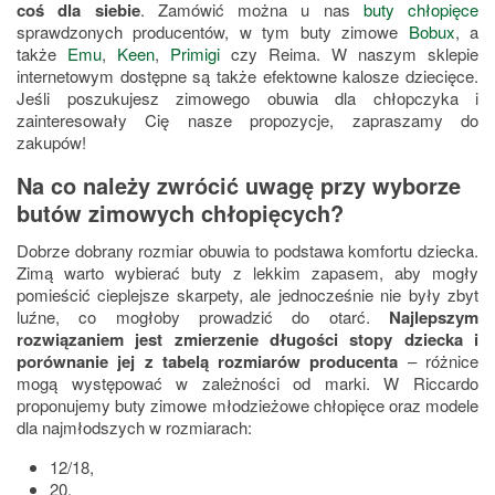
coś dla siebie
. Zamówić można u nas
buty chłopięce
sprawdzonych producentów, w tym buty zimowe
Bobux
, a
także
Emu
,
Keen
,
Primigi
czy Reima. W naszym sklepie
internetowym dostępne są także efektowne kalosze dziecięce.
Jeśli poszukujesz zimowego obuwia dla chłopczyka i
zainteresowały Cię nasze propozycje, zapraszamy do
zakupów!
Na co należy zwrócić uwagę przy wyborze
butów zimowych chłopięcych?
Dobrze dobrany rozmiar obuwia to podstawa komfortu dziecka.
Zimą warto wybierać buty z lekkim zapasem, aby mogły
pomieścić cieplejsze skarpety, ale jednocześnie nie były zbyt
luźne, co mogłoby prowadzić do otarć.
Najlepszym
rozwiązaniem jest zmierzenie długości stopy dziecka i
porównanie jej z tabelą rozmiarów producenta
– różnice
mogą występować w zależności od marki. W Riccardo
proponujemy buty zimowe młodzieżowe chłopięce oraz modele
dla najmłodszych w rozmiarach:
12/18,
20,