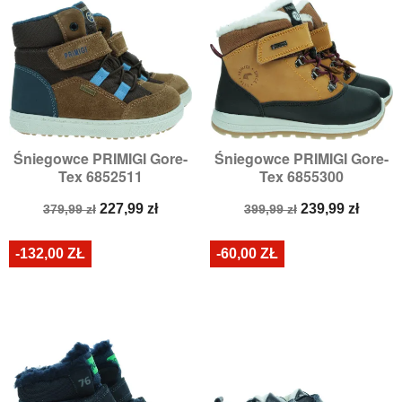
Śniegowce PRIMIGI Gore-
Śniegowce PRIMIGI Gore-
Tex 6852511
Tex 6855300
Cena
Cena
Cena
Cena
227,99 zł
239,99 zł
379,99 zł
399,99 zł
podstawowa
podstawowa
-132,00 ZŁ
-60,00 ZŁ