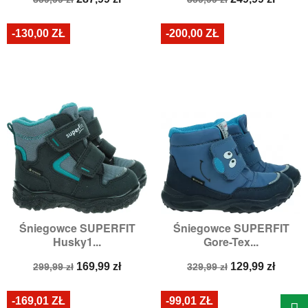
podstawowa
podstawowa
-130,00 ZŁ
-200,00 ZŁ
Śniegowce SUPERFIT
Śniegowce SUPERFIT
Husky1...
Gore-Tex...
Cena
Cena
Cena
Cena
169,99 zł
129,99 zł
299,99 zł
329,99 zł
podstawowa
podstawowa
-169,01 ZŁ
-99,01 ZŁ