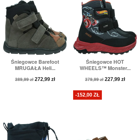
Śniegowce Barefoot
Śniegowce HOT
MRUGAŁA Heli...
WHEELS™ Monster...
Cena
Cena
Cena
Cena
272,99 zł
227,99 zł
389,99 zł
379,99 zł
podstawowa
podstawowa
-152,00 ZŁ