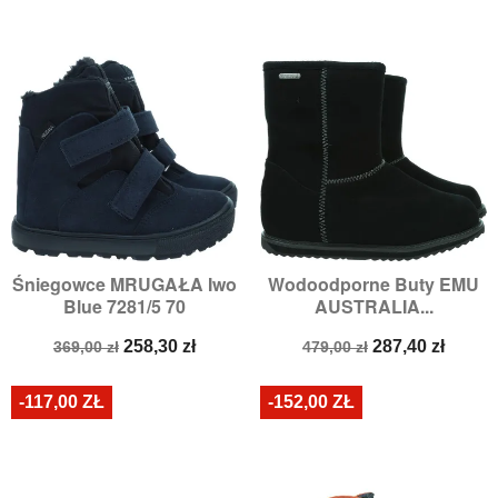
Śniegowce MRUGAŁA Iwo
Wodoodporne Buty EMU
Blue 7281/5 70
AUSTRALIA...
Cena
Cena
Cena
Cena
258,30 zł
287,40 zł
369,00 zł
479,00 zł
podstawowa
podstawowa
-117,00 ZŁ
-152,00 ZŁ