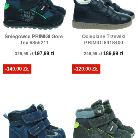
Śniegowce PRIMIGI Gore-
Ocieplane Trzewiki
Tex 6855211
PRIMIGI 8418400
Cena
Cena
Cena
Cena
197,99 zł
189,99 zł
329,99 zł
249,99 zł
podstawowa
podstawowa
-140,00 ZŁ
-120,00 ZŁ