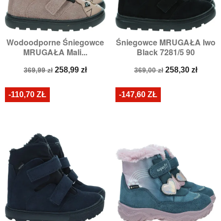
Wodoodporne Śniegowce
Śniegowce MRUGAŁA Iwo
MRUGAŁA Mali...
Black 7281/5 90
Cena
Cena
Cena
Cena
258,99 zł
258,30 zł
369,99 zł
369,00 zł
podstawowa
podstawowa
-110,70 ZŁ
-147,60 ZŁ