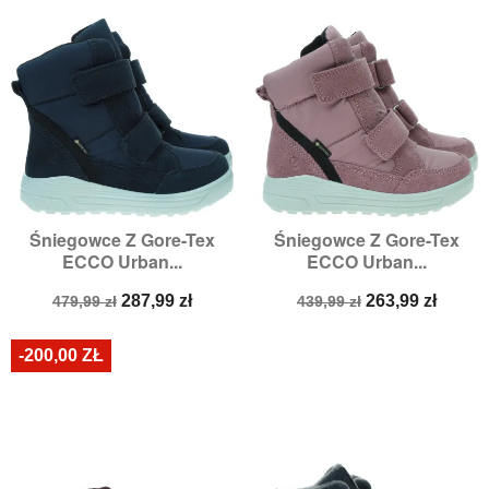
Śniegowce Z Gore-Tex
Śniegowce Z Gore-Tex
ECCO Urban...
ECCO Urban...
Cena
Cena
Cena
Cena
287,99 zł
263,99 zł
479,99 zł
439,99 zł
podstawowa
podstawowa
-200,00 ZŁ