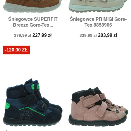
Śniegowce SUPERFIT
Śniegowce PRIMIGI Gore-
Breeze Gore-Tex...
Tex 8858966
Cena
Cena
Cena
Cena
227,99 zł
203,99 zł
379,99 zł
339,99 zł
podstawowa
podstawowa
-120,00 ZŁ