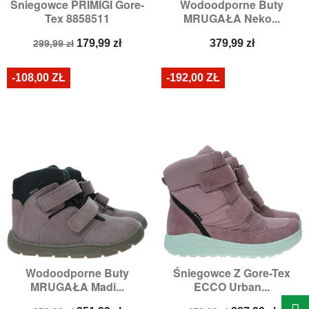
Śniegowce PRIMIGI Gore-
Wodoodporne Buty
Tex 8858511
MRUGAŁA Neko...
Cena
Cena
Cena
179,99 zł
379,99 zł
299,99 zł
podstawowa
-108,00 ZŁ
-192,00 ZŁ
Wodoodporne Buty
Śniegowce Z Gore-Tex
MRUGAŁA Madi...
ECCO Urban...