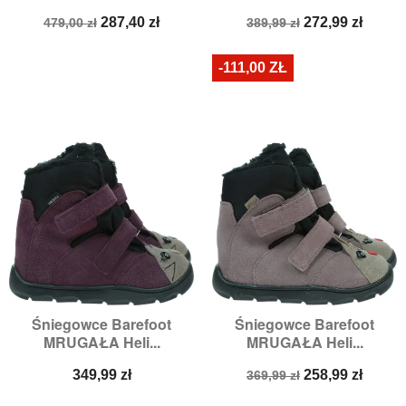
Cena
Cena
Cena
Cena
287,40 zł
272,99 zł
479,00 zł
389,99 zł
podstawowa
podstawowa
-111,00 ZŁ
Śniegowce Barefoot
Śniegowce Barefoot
MRUGAŁA Heli...
MRUGAŁA Heli...
Cena
Cena
Cena
349,99 zł
258,99 zł
369,99 zł
podstawowa