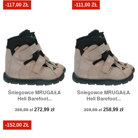
-117,00 ZŁ
-111,00 ZŁ
Śniegowce MRUGAŁA
Śniegowce MRUGAŁA
Heli Barefoot...
Heli Barefoot...
Cena
Cena
Cena
Cena
272,99 zł
258,99 zł
389,99 zł
369,99 zł
podstawowa
podstawowa
-152,00 ZŁ