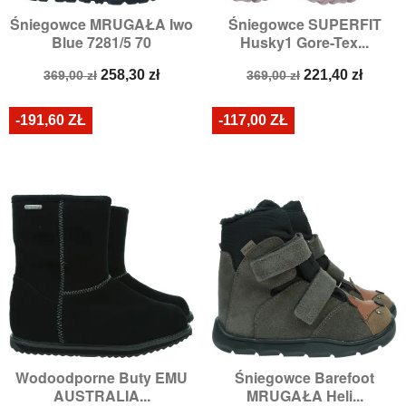
Śniegowce MRUGAŁA Iwo
Śniegowce SUPERFIT
Blue 7281/5 70
Husky1 Gore-Tex...
Cena
Cena
Cena
Cena
258,30 zł
221,40 zł
369,00 zł
369,00 zł
podstawowa
podstawowa
-191,60 ZŁ
-117,00 ZŁ
Wodoodporne Buty EMU
Śniegowce Barefoot
AUSTRALIA...
MRUGAŁA Heli...