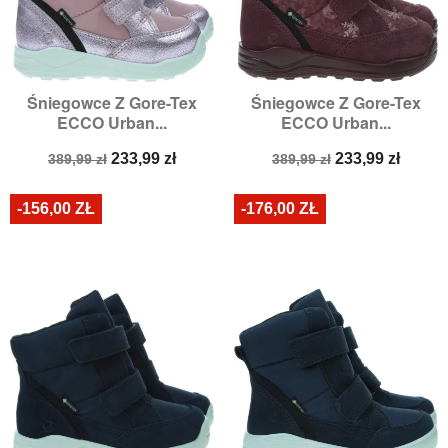
Śniegowce Z Gore-Tex
Śniegowce Z Gore-Tex
ECCO Urban...
ECCO Urban...
Cena
Cena
Cena
Cena
233,99 zł
233,99 zł
389,99 zł
389,99 zł
podstawowa
podstawowa
-156,00 ZŁ
-176,00 ZŁ