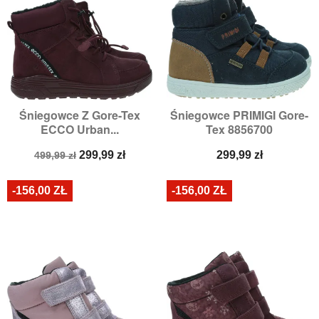
Śniegowce Z Gore-Tex
Śniegowce PRIMIGI Gore-
ECCO Urban...
Tex 8856700
Cena
Cena
Cena
299,99 zł
299,99 zł
499,99 zł
podstawowa
-156,00 ZŁ
-156,00 ZŁ