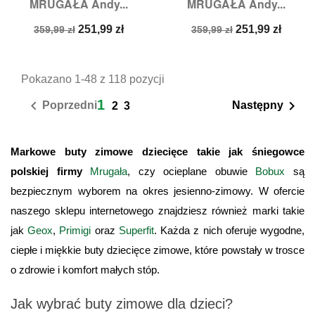
MRUGAŁA Andy...
MRUGAŁA Andy...
Cena
Cena
Cena
Cena
251,99 zł
251,99 zł
359,99 zł
359,99 zł
podstawowa
podstawowa
Pokazano 1-48 z 118 pozycji
1


Poprzedni
Następny
2
3
Markowe buty zimowe dziecięce takie jak śniegowce 
polskiej firmy
Mrugała
, czy ocieplane obuwie
Bobux
 są 
bezpiecznym wyborem na okres jesienno-zimowy. W ofercie 
naszego sklepu internetowego znajdziesz również marki takie 
jak
Geox
,
Primigi
 oraz
Superfit
. Każda z nich oferuje wygodne, 
ciepłe i miękkie buty dziecięce zimowe, które powstały w trosce 
o zdrowie i komfort małych stóp.
Jak wybrać buty zimowe dla dzieci?