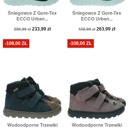
Śniegowce Z Gore-Tex
Śniegowce Z Gore-Tex
ECCO Urban...
ECCO Urban...
Cena
Cena
Cena
Cena
233,99 zł
263,99 zł
389,99 zł
439,99 zł
podstawowa
podstawowa
-108,00 ZŁ
-108,00 ZŁ
Wodoodporne Trzewiki
Wodoodporne Trzewiki