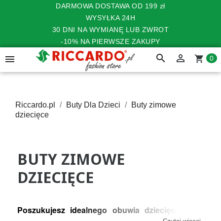
DARMOWA DOSTAWA OD 199 zł
WYSYŁKA 24H
30 DNI NA WYMIANĘ LUB ZWROT
-10% NA PIERWSZE ZAKUPY
search


shopping_cart
0
Riccardo.pl
Buty Dla Dzieci
Buty zimowe
dziecięce
BUTY ZIMOWE
DZIECIĘCE
Poszukujesz idealnego obuwia dziecięcego na 
zimę? Zapoznaj się z naszą ofertą markowych 