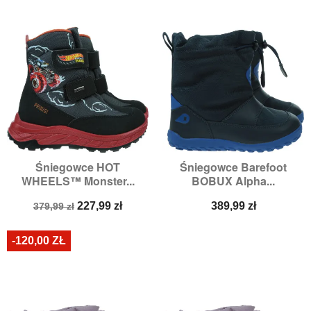
Śniegowce HOT
Śniegowce Barefoot
WHEELS™ Monster...
BOBUX Alpha...
Cena
Cena
Cena
227,99 zł
389,99 zł
379,99 zł
podstawowa
-120,00 ZŁ