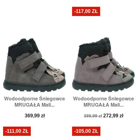
podstawowa
podstawowa
-117,00 ZŁ
Wodoodporne Śniegowce
Wodoodporne Śniegowce
MRUGAŁA Mali...
MRUGAŁA Mali...
Cena
Cena
Cena
369,99 zł
272,99 zł
389,99 zł
podstawowa
-111,00 ZŁ
-105,00 ZŁ