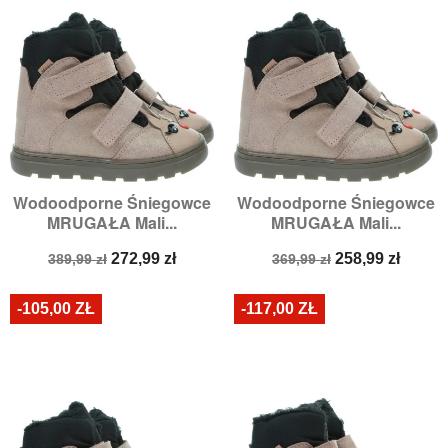
Wodoodporne Śniegowce
Wodoodporne Śniegowce
MRUGAŁA Mali...
MRUGAŁA Mali...
Cena
Cena
Cena
Cena
272,99 zł
258,99 zł
389,99 zł
369,99 zł
podstawowa
podstawowa
-105,00 ZŁ
-117,00 ZŁ