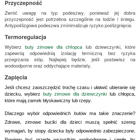
Przyczepność
Zwróć uwagę na typ podeszwy, ponieważ jej dobra
przyczepność jest potrzebna szczególnie na lodzie i śniegu.
Antypoślizgowa podeszwa zminimalizuje ryzyko poślizgnięcia.
Termoregulacja
Wybierz
buty zimowe dla chłopca
lub dziewczynki, które
zapewnią odpowiednią izolację termiczną bez ryzyka
przegrzania stóp. Najlepiej będzie, jeśli postawisz na
wodoodporne oraz oddychające materiały.
Zapięcia
Jeśli chcesz zaoszczędzić trochę czasu i ułatwić ubieranie się 
dziecku, wybierz
buty zimowe dla dziewczynki
 lub chłopca, 
które mają zamek błyskawiczny lub rzepy.
Dlaczego wybór odpowiednich butów ma takie znaczenie? 
Zdrowe, zimowe buciki dla dzieci muszą spełnić szereg 
wymagań, by stopy dziecka były odpowiednio zabezpieczone. 
Powinny być przede wszystkim wodoodporne i ciepłe, by 