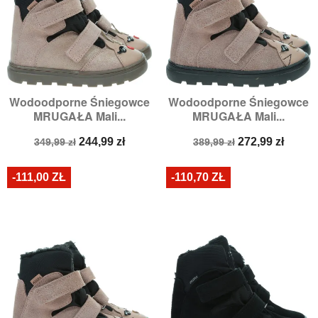
Wodoodporne Śniegowce
Wodoodporne Śniegowce
MRUGAŁA Mali...
MRUGAŁA Mali...
Cena
Cena
Cena
Cena
244,99 zł
272,99 zł
349,99 zł
389,99 zł
podstawowa
podstawowa
-111,00 ZŁ
-110,70 ZŁ