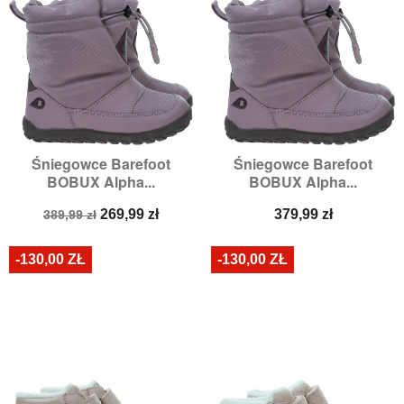
Śniegowce Barefoot
Śniegowce Barefoot
BOBUX Alpha...
BOBUX Alpha...
Cena
Cena
Cena
269,99 zł
379,99 zł
389,99 zł
podstawowa
-130,00 ZŁ
-130,00 ZŁ