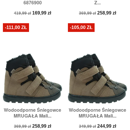
6876900
Z...
Cena
Cena
Cena
Cena
169,99 zł
258,99 zł
419,99 zł
369,99 zł
podstawowa
podstawowa
-111,00 ZŁ
-105,00 ZŁ
Wodoodporne Śniegowce
Wodoodporne Śniegowce
MRUGAŁA Mali...
MRUGAŁA Mali...
Cena
Cena
Cena
Cena
258,99 zł
244,99 zł
369,99 zł
349,99 zł