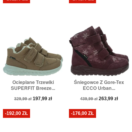
Ocieplane Trzewiki
Śniegowce Z Gore-Tex
SUPERFIT Breeze...
ECCO Urban...
Cena
Cena
Cena
Cena
197,99 zł
263,99 zł
329,99 zł
439,99 zł
podstawowa
podstawowa
-192,00 ZŁ
-176,00 ZŁ