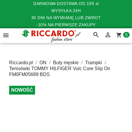
DARMOWA DOSTAWA OD 199 zł
WYSYŁKA 24H
30 DNI NA WYMIANĘ LUB ZWROT
-10% NA PIERWSZE ZAKUPY
search


shopping_cart
0
Riccardo.pl
ON
Buty męskie
Trampki
Tenisówki TOMMY HILFIGER Vulc Core Slip On
FM0FM05689 BDS
NOWOŚĆ