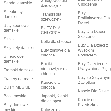
Śniegowce dla
Sandał damskie
Chodzenia
dziewczynki
Sneakersy
Buty
Trampki dla
damskie
Profilaktyczne Dla
dziewczynki
Dzieci
Buty sportowe
BUTY DLA
damskie
Buty Dla Dzieci
CHŁOPCA
Skórzane
Szpilki
Botki dla chłopca
Buty Dla Dzieci z
Sztyblety damskie
Buty zimowe dla
Wysokim
chłopca
Podbiciem
Śniegowce
damskie
Buciki
Buty Dziecięce z
niemowlęce dla
Usztywnioną Piętą
Trampki damskie
chłopca
Buty ze Sztywnym
Trapery damskie
Kapcie dla
Zapiętkiem
BUTY MĘSKIE
chłopca
Kapcie Dla Dzieci
Botki męskie
Japonki, Klapki
Kapcie do
dla chłopca
Buty domowe
Przedszkola
męskie
Kalosze dla