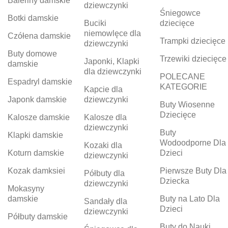
Baleriny damskie
dziewczynki
Śniegowce
Botki damskie
Buciki
dziecięce
niemowlęce dla
Czółena damskie
Trampki dziecięce
dziewczynki
Buty domowe
Trzewiki dziecięce
Japonki, Klapki
damskie
dla dziewczynki
POLECANE
Espadryl damskie
KATEGORIE
Kapcie dla
Japonk damskie
dziewczynki
Buty Wiosenne
Dziecięce
Kalosze damskie
Kalosze dla
dziewczynki
Buty
Klapki damskie
Wodoodporne Dla
Kozaki dla
Koturn damskie
Dzieci
dziewczynki
Kozak damksiei
Pierwsze Buty Dla
Półbuty dla
Dziecka
dziewczynki
Mokasyny
damskie
Buty na Lato Dla
Sandały dla
Dzieci
dziewczynki
Półbuty damskie
Buty do Nauki