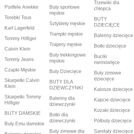
Trzewiki dla
Portfele Anekke
Buty sportowe
chłopca
męskie
Torebki Tous
BUTY
Sztyblety męskie
DZIECIĘCE
Karl Lagerfeld
Trampki męskie
Baleriny dziecięce
Tommy Hilfiger
Trapery męskie
Botki dziecięce
Calvin Klein
Buty trekkingowe
Buciki
Tommy Jeans
męskie
niemowlęce
Czapki Męskie
Buty Dziecięce
Buty zimowe
dziecięce
Skarpetki Calvin
BUTY DLA
Klein
DZIEWCZYNKI
Kalosze dziecięce
Skarpetki Tommy
Baleriny dla
Kapcie dziecięce
Hilfiger
dziewczynki
Kozaki dziecięce
BUTY DAMSKIE
Botki dla
dziewczynki
Półbuty dziecięce
Buty Emu damskie
Buty zimowe dla
Sandały dziecięce