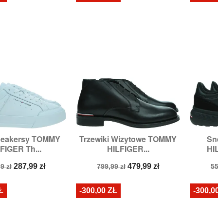
neakersy TOMMY
Trzewiki Wizytowe TOMMY
Sn

zybki podgląd
Szybki podgląd
FIGER Th...
HILFIGER...
HI
miary:
43,
44
Rozmiary:
42
a
Cena
Cena
Cena
C
287,99 zł
479,99 zł
9 zł
799,99 zł
55
stawowa
podstawowa
p
Ł
-300,00 ZŁ
-300,0