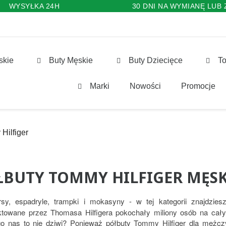
WYSYŁKA 24H
30 DNI NA WYMIANĘ LUB
skie
Buty Męskie
Buty Dziecięce
To
Marki
Nowości
Promocje
Hilfiger
ŁBUTY TOMMY HILFIGER MĘSK
sy, espadryle, trampki i mokasyny - w tej kategorii znajdzie
ktowane przez Thomasa Hilfigera pokochały miliony osób na cał
o nas to nie dziwi? Ponieważ półbuty Tommy Hilfiger dla mężc