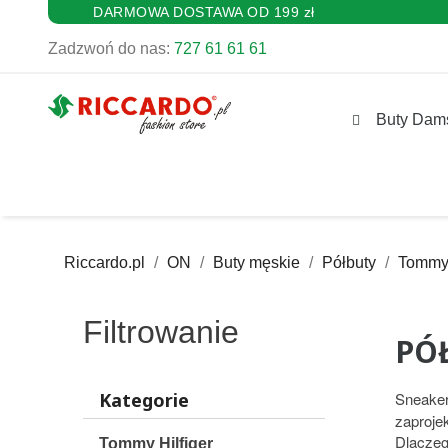
DARMOWA DOSTAWA OD 199 zł
Zadzwoń do nas:
727 61 61 61
Buty Dam
Riccardo.pl
ON
Buty męskie
Półbuty
Tommy 
Filtrowanie
PÓ
Kategorie
Sneaker
zaproje
Dlaczeg
Tommy Hilfiger