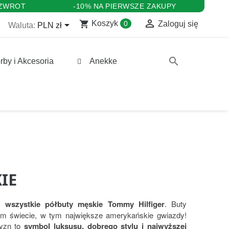
 ZWROT
-10% NA PIERWSZE ZAKUPY

shopping_cart

Koszyk
0
Zaloguj się
Waluta:
PLN zł
search
rby i Akcesoria
Anekke
IE
sz
wszystkie półbuty męskie Tommy Hilfiger
. Buty
ym świecie, w tym największe amerykańskie gwiazdy!
zyzn to
symbol luksusu, dobrego stylu i najwyższej