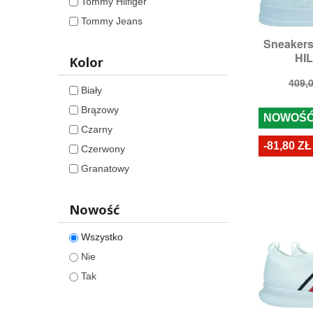
Tommy Hilfiger
Tommy Jeans
Sneaker

S
HIL
Kolor
Cen
409,0
Biały
pod
Brązowy
NOWOŚ
Czarny
-81,80 ZŁ
Czerwony
Granatowy
Nowość
Wszystko
Nie
Tak