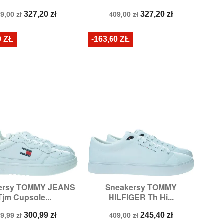
ena
Cena
Cena
Cena
327,20 zł
327,20 zł
9,00 zł
409,00 zł
odstawowa
podstawowa
0 ZŁ
-163,60 ZŁ
ersy TOMMY JEANS
Sneakersy TOMMY


Szybki podgląd
Szybki podgląd
Tjm Cupsole...
HILFIGER Th Hi...
zmiary:
41,
43,
44
Rozmiary:
44,
45,
46
ena
Cena
Cena
Cena
300,99 zł
245,40 zł
9,99 zł
409,00 zł