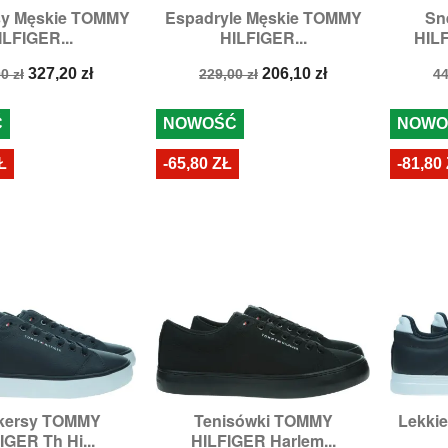
sy Męskie TOMMY
Espadryle Męskie TOMMY
Sn

zybki podgląd
Szybki podgląd
ILFIGER...
HILFIGER...
HILF
:
41,
42,
43,
44,
45
Rozmiary:
43,
44
R
a
Cena
Cena
Cena
C
327,20 zł
206,10 zł
0 zł
229,00 zł
44
stawowa
podstawowa
p
Ć
NOWOŚĆ
NOWO
Ł
-65,80 ZŁ
-81,80
kersy TOMMY
Tenisówki TOMMY
Lekki

zybki podgląd
Szybki podgląd
IGER Th Hi...
HILFIGER Harlem...
ary:
41,
43,
44
Rozmiary:
44,
45,
46
Ro