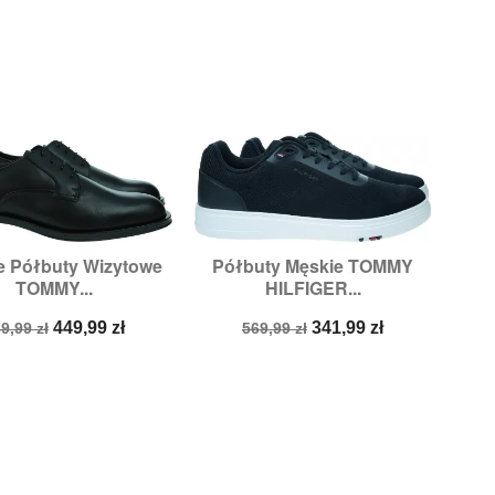
e Półbuty Wizytowe
Półbuty Męskie TOMMY


Szybki podgląd
Szybki podgląd
TOMMY...
HILFIGER...
Rozmiary:
41
Rozmiary:
42
ena
Cena
Cena
Cena
449,99 zł
341,99 zł
9,99 zł
569,99 zł
odstawowa
podstawowa