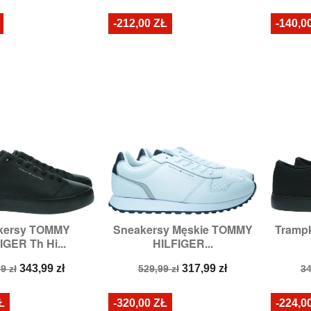
stawowa
podstawowa
p
-212,00 ZŁ
-140,0
kersy TOMMY
Sneakersy Męskie TOMMY
Tramp

zybki podgląd
Szybki podgląd
IGER Th Hi...
HILFIGER...
zmiary:
41
Rozmiary:
40
a
Cena
Cena
Cena
C
343,99 zł
317,99 zł
9 zł
529,99 zł
34
stawowa
podstawowa
p
Ł
-320,00 ZŁ
-224,0