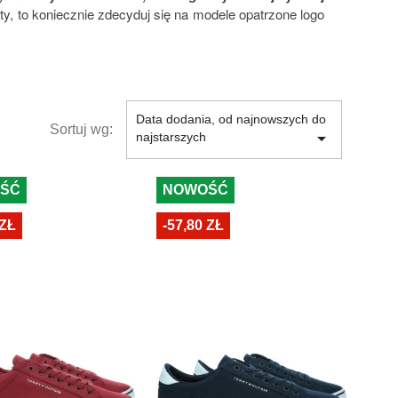
ty, to koniecznie zdecyduj się na modele opatrzone logo
Data dodania, od najnowszych do
Sortuj wg:

najstarszych
ŚĆ
NOWOŚĆ
 ZŁ
-57,80 ZŁ