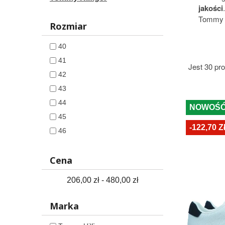
jakości
Tommy H
Rozmiar
40
41
Jest 30 pr
42
43
44
NOWOŚ
45
-122,70 Z
46
Cena
206,00 zł - 480,00 zł
Marka