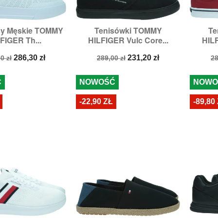
sy Męskie TOMMY
Tenisówki TOMMY
Te

zybki podgląd
Szybki podgląd
FIGER Th...
HILFIGER Vulc Core...
HILF
Rozmiary:
41,
42,
44
R
a
Cena
Cena
Cena
C
286,30 zł
231,20 zł
0 zł
289,00 zł
28
stawowa
podstawowa
p
Ć
NOWOŚĆ
NOWO
-22,90 ZŁ
-89,80