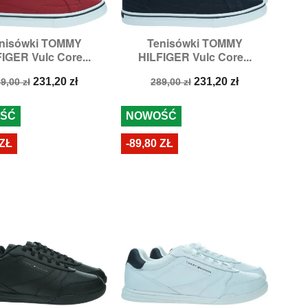
nisówki TOMMY
Tenisówki TOMMY


Szybki podgląd
Szybki podgląd
IGER Vulc Core...
HILFIGER Vulc Core...
ozmiary:
42,
45
Rozmiary:
42,
43
ena
Cena
Cena
Cena
231,20 zł
231,20 zł
9,00 zł
289,00 zł
odstawowa
podstawowa
ŚĆ
NOWOŚĆ
 ZŁ
-89,80 ZŁ