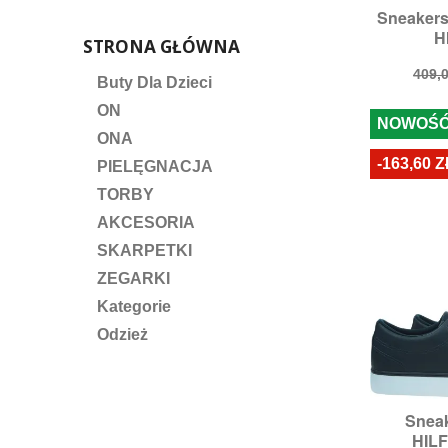
Sneaker

S
H
Rozmiary
STRONA GŁÓWNA
Cen
409,0
Buty Dla Dzieci
pod
ON
NOWOŚ
ONA
-163,60 Z
PIELĘGNACJA
TORBY
AKCESORIA
SKARPETKI
ZEGARKI
Kategorie
Odzież
Snea

S
HILF
Rozmi