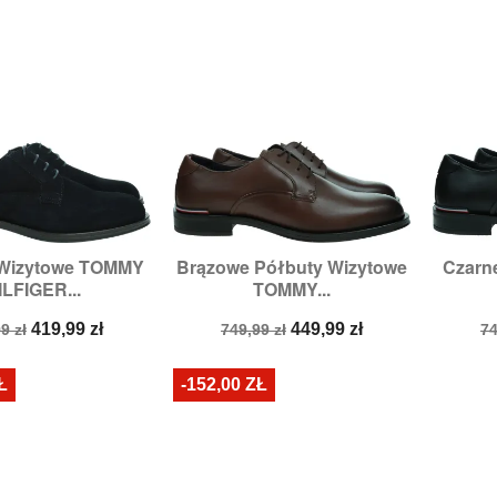
 Wizytowe TOMMY
Brązowe Półbuty Wizytowe
Czarn

zybki podgląd
Szybki podgląd
ILFIGER...
TOMMY...
miary:
42,
44
Rozmiary:
42,
44
a
Cena
Cena
Cena
C
419,99 zł
449,99 zł
9 zł
749,99 zł
74
stawowa
podstawowa
p
Ł
-152,00 ZŁ