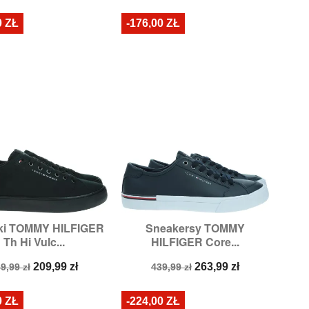
odstawowa
podstawowa
0 ZŁ
-176,00 ZŁ
ki TOMMY HILFIGER
Sneakersy TOMMY


Szybki podgląd
Szybki podgląd
Th Hi Vulc...
HILFIGER Core...
Rozmiary:
44
Rozmiary:
41
ena
Cena
Cena
Cena
209,99 zł
263,99 zł
9,99 zł
439,99 zł
odstawowa
podstawowa
0 ZŁ
-224,00 ZŁ