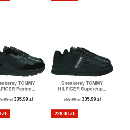
eakersy TOMMY
Sneakersy TOMMY


Szybki podgląd
Szybki podgląd
LFIGER Faston...
HILFIGER Supercup...
Rozmiary:
44
Rozmiary:
42,
44
ena
Cena
Cena
Cena
335,99 zł
335,99 zł
9,99 zł
559,99 zł
odstawowa
podstawowa
0 ZŁ
-228,00 ZŁ