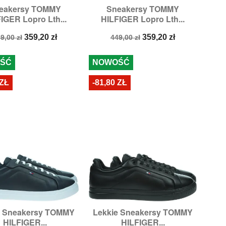
eakersy TOMMY
Sneakersy TOMMY


Szybki podgląd
Szybki podgląd
IGER Lopro Lth...
HILFIGER Lopro Lth...
ozmiary:
42,
44
Rozmiary:
42,
43,
44
ena
Cena
Cena
Cena
359,20 zł
359,20 zł
9,00 zł
449,00 zł
odstawowa
podstawowa
ŚĆ
NOWOŚĆ
 ZŁ
-81,80 ZŁ
e Sneakersy TOMMY
Lekkie Sneakersy TOMMY


Szybki podgląd
Szybki podgląd
HILFIGER...
HILFIGER...
zmiary:
41,
45,
46
Rozmiary:
41,
44