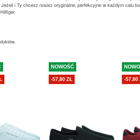
. Jeżeli i Ty chcesz nosisz oryginalne, perfekcyjne w każdym calu bu
ilfiger.
oduktów.
Ć
NOWOŚĆ
NOWO
Ł
-57,80 ZŁ
-57,80