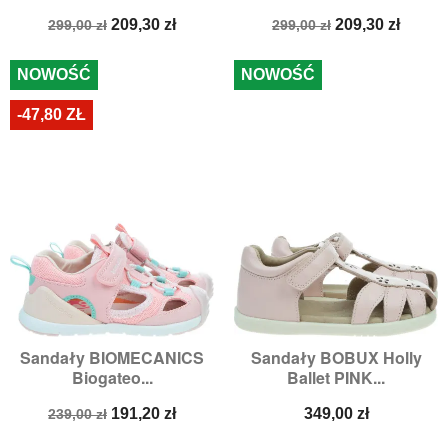
Cena
Cena
Cena
Cena
209,30 zł
209,30 zł
299,00 zł
299,00 zł
podstawowa
podstawowa
NOWOŚĆ
NOWOŚĆ
-47,80 ZŁ
Sandały BIOMECANICS
Sandały BOBUX Holly
Biogateo...
Ballet PINK...
Cena
Cena
Cena
191,20 zł
349,00 zł
239,00 zł
podstawowa