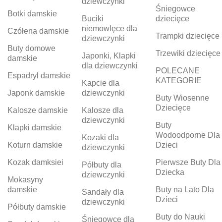
dziewczynki
Śniegowce
Botki damskie
Buciki
dziecięce
niemowlęce dla
Czółena damskie
Trampki dziecięce
dziewczynki
Buty domowe
Trzewiki dziecięce
Japonki, Klapki
damskie
dla dziewczynki
POLECANE
Espadryl damskie
KATEGORIE
Kapcie dla
Japonk damskie
dziewczynki
Buty Wiosenne
Dziecięce
Kalosze damskie
Kalosze dla
dziewczynki
Buty
Klapki damskie
Wodoodporne Dla
Kozaki dla
Koturn damskie
Dzieci
dziewczynki
Kozak damksiei
Pierwsze Buty Dla
Półbuty dla
Dziecka
dziewczynki
Mokasyny
damskie
Buty na Lato Dla
Sandały dla
Dzieci
dziewczynki
Półbuty damskie
Buty do Nauki
Śniegowce dla