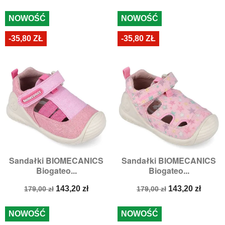
podstawowa
podstawowa
NOWOŚĆ
NOWOŚĆ
-35,80 ZŁ
-35,80 ZŁ
Sandałki BIOMECANICS
Sandałki BIOMECANICS
Biogateo...
Biogateo...
Cena
Cena
Cena
Cena
143,20 zł
143,20 zł
179,00 zł
179,00 zł
podstawowa
podstawowa
NOWOŚĆ
NOWOŚĆ