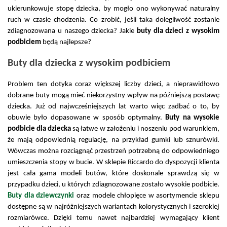
ukierunkowuje stopę dziecka, by mogło ono wykonywać naturalny 
ruch w czasie chodzenia. Co zrobić, jeśli taka dolegliwość zostanie 
zdiagnozowana u naszego dziecka? Jakie 
buty dla dzieci z wysokim 
podbiciem
 będą najlepsze? 
Buty dla dziecka z wysokim podbiciem
Problem ten dotyka coraz większej liczby dzieci, a nieprawidłowo 
dobrane buty mogą mieć niekorzystny wpływ na późniejszą postawę 
dziecka. Już od najwcześniejszych lat warto więc zadbać o to, by 
obuwie było dopasowane w sposób optymalny. 
Buty na wysokie 
podbicie dla dziecka
 są łatwe w założeniu i noszeniu pod warunkiem, 
że mają odpowiednią regulację, na przykład gumki lub sznurówki. 
Wówczas można rozciągnąć przestrzeń potrzebną do odpowiedniego 
umieszczenia stopy w bucie. W sklepie Riccardo do dyspozycji klienta 
jest cała gama modeli butów, które doskonale sprawdzą się w 
przypadku dzieci, u których zdiagnozowane zostało wysokie podbicie. 
Buty dla dziewczynki
 oraz modele chłopięce w asortymencie sklepu 
dostępne są w najróżniejszych wariantach kolorystycznych i szerokiej 
rozmiarówce. Dzięki temu nawet najbardziej wymagający klient 