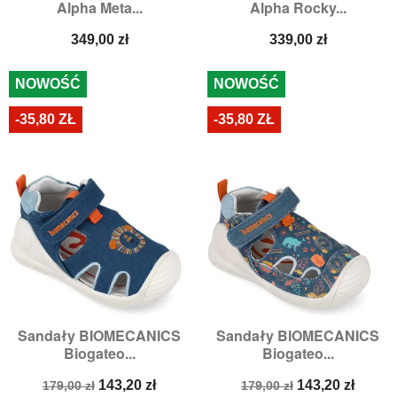
Alpha Meta...
Alpha Rocky...
Cena
Cena
349,00 zł
339,00 zł
NOWOŚĆ
NOWOŚĆ
-35,80 ZŁ
-35,80 ZŁ
Sandały BIOMECANICS
Sandały BIOMECANICS
Biogateo...
Biogateo...
Cena
Cena
Cena
Cena
143,20 zł
143,20 zł
179,00 zł
179,00 zł