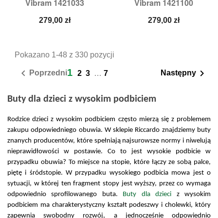
Vibram 1421033
Vibram 1421100
Cena
Cena
279,00 zł
279,00 zł
Pokazano 1-48 z 330 pozycji
1


Poprzedni
Następny
2
3
…
7
Buty dla dzieci z wysokim podbiciem
Rodzice dzieci z wysokim podbiciem często mierzą się z problemem 
zakupu odpowiedniego obuwia. W sklepie Riccardo znajdziemy buty 
znanych producentów, które spełniają najsurowsze normy i niwelują 
nieprawidłowości w postawie. Co to jest wysokie podbicie w 
przypadku obuwia? To miejsce na stopie, które łączy ze sobą palce, 
piętę i śródstopie. W przypadku wysokiego podbicia mowa jest o 
sytuacji, w której ten fragment stopy jest wyższy, przez co wymaga 
odpowiednio sprofilowanego buta. 
Buty 
dla dzieci
 z wysokim 
podbiciem
 ma charakterystyczny kształt podeszwy i cholewki, który 
zapewnia swobodny rozwój, a jednocześnie odpowiednio 