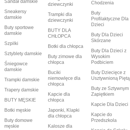
Sandał damskie
Chodzenia
dziewczynki
Sneakersy
Buty
Trampki dla
damskie
Profilaktyczne Dla
dziewczynki
Dzieci
Buty sportowe
BUTY DLA
damskie
Buty Dla Dzieci
CHŁOPCA
Skórzane
Szpilki
Botki dla chłopca
Buty Dla Dzieci z
Sztyblety damskie
Buty zimowe dla
Wysokim
chłopca
Podbiciem
Śniegowce
damskie
Buciki
Buty Dziecięce z
niemowlęce dla
Usztywnioną Piętą
Trampki damskie
chłopca
Buty ze Sztywnym
Trapery damskie
Kapcie dla
Zapiętkiem
BUTY MĘSKIE
chłopca
Kapcie Dla Dzieci
Botki męskie
Japonki, Klapki
Kapcie do
dla chłopca
Buty domowe
Przedszkola
męskie
Kalosze dla