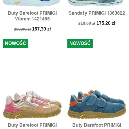
Buty Barefoot PRIMIGI
Sandały PRIMIGI 1363622
Vibram 1421455
Cena
Cena
175,20 zł
219,00 zł
Cena
Cena
podstawowa
167,30 zł
239,00 zł
podstawowa
NOWOŚĆ
NOWOŚĆ
Buty Barefoot PRIMIGI
Buty Barefoot PRIMIGI