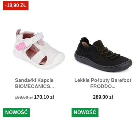
-18,90 ZŁ
Sandałki Kapcie
Lekkie Półbuty Barefoot
BIOMECANICS...
FRODDO...
Cena
Cena
Cena
170,10 zł
289,00 zł
189,00 zł
podstawowa
NOWOŚĆ
NOWOŚĆ