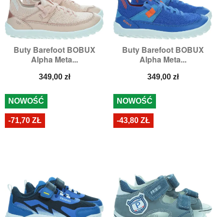
Buty Barefoot BOBUX
Buty Barefoot BOBUX
Alpha Meta...
Alpha Meta...
Cena
Cena
349,00 zł
349,00 zł
NOWOŚĆ
NOWOŚĆ
-71,70 ZŁ
-43,80 ZŁ