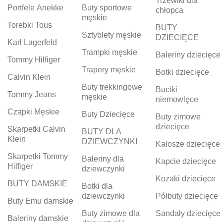
Trzewiki dla
Portfele Anekke
Buty sportowe
chłopca
męskie
Torebki Tous
BUTY
Sztyblety męskie
DZIECIĘCE
Karl Lagerfeld
Trampki męskie
Baleriny dziecięce
Tommy Hilfiger
Trapery męskie
Botki dziecięce
Calvin Klein
Buty trekkingowe
Buciki
Tommy Jeans
męskie
niemowlęce
Czapki Męskie
Buty Dziecięce
Buty zimowe
dziecięce
Skarpetki Calvin
BUTY DLA
Klein
DZIEWCZYNKI
Kalosze dziecięce
Skarpetki Tommy
Baleriny dla
Kapcie dziecięce
Hilfiger
dziewczynki
Kozaki dziecięce
BUTY DAMSKIE
Botki dla
dziewczynki
Półbuty dziecięce
Buty Emu damskie
Buty zimowe dla
Sandały dziecięce
Baleriny damskie