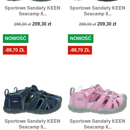
Sportowe Sandały KEEN
Sportowe Sandały KEEN
Seacamp II...
Seacamp II...
Cena
Cena
Cena
Cena
209,30 zł
209,30 zł
299,00 zł
299,00 zł
podstawowa
podstawowa
NOWOŚĆ
NOWOŚĆ
-89,70 ZŁ
-89,70 ZŁ
Sportowe Sandały KEEN
Sportowe Sandały KEEN
Seacamp II...
Seacamp II...