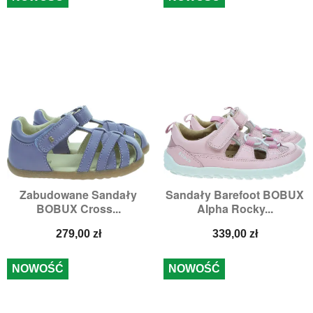
Zabudowane Sandały
Sandały Barefoot BOBUX
BOBUX Cross...
Alpha Rocky...
Cena
Cena
279,00 zł
339,00 zł
NOWOŚĆ
NOWOŚĆ