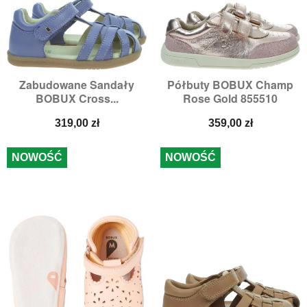
Zabudowane Sandały
Półbuty BOBUX Champ
BOBUX Cross...
Rose Gold 855510
Cena
Cena
319,00 zł
359,00 zł
NOWOŚĆ
NOWOŚĆ