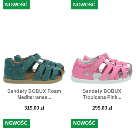
NOWOŚĆ
NOWOŚĆ
Sandały BOBUX Roam
Sandały BOBUX
Mediterranea...
Tropicana Pink...
Cena
Cena
319,00 zł
299,00 zł
NOWOŚĆ
NOWOŚĆ