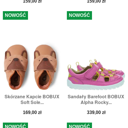
Cena
Cena
159,00 zł
159,00 zł
NOWOŚĆ
NOWOŚĆ
Skórzane Kapcie BOBUX
Sandały Barefoot BOBUX
Soft Sole...
Alpha Rocky...
Cena
Cena
169,00 zł
339,00 zł
NOWOŚĆ
NOWOŚĆ