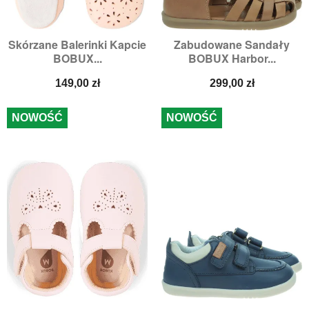
Skórzane Balerinki Kapcie
Zabudowane Sandały
BOBUX...
BOBUX Harbor...
Cena
Cena
149,00 zł
299,00 zł
NOWOŚĆ
NOWOŚĆ