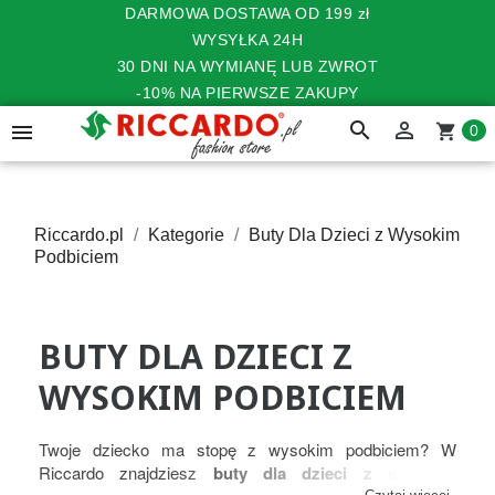
DARMOWA DOSTAWA OD 199 zł
WYSYŁKA 24H
30 DNI NA WYMIANĘ LUB ZWROT
-10% NA PIERWSZE ZAKUPY
search


shopping_cart
0
Riccardo.pl
Kategorie
Buty Dla Dzieci z Wysokim
Podbiciem
BUTY DLA DZIECI Z
WYSOKIM PODBICIEM
Twoje dziecko ma stopę z wysokim podbiciem? W
Riccardo znajdziesz
buty dla dzieci z wysokim