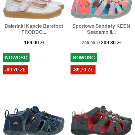
Balerinki Kapcie Barefoot
Sportowe Sandały KEEN
FRODDO...
Seacamp II...
Cena
Cena
Cena
169,00 zł
209,30 zł
299,00 zł
podstawowa
NOWOŚĆ
NOWOŚĆ
-89,70 ZŁ
-89,70 ZŁ