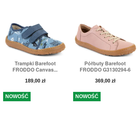
Trampki Barefoot
Półbuty Barefoot
FRODDO Canvas...
FRODDO G3130294-6
Cena
Cena
189,00 zł
369,00 zł
NOWOŚĆ
NOWOŚĆ