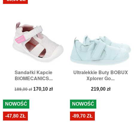
Sandałki Kapcie
Ultralekkie Buty BOBUX
BIOMECANICS...
Xplorer Go...
Cena
Cena
Cena
170,10 zł
219,00 zł
189,00 zł
podstawowa
NOWOŚĆ
NOWOŚĆ
-47,80 ZŁ
-89,70 ZŁ