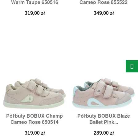
Warm Taupe 650516
Cameo Rose 855522
Cena
Cena
319,00 zł
349,00 zł
Półbuty BOBUX Champ
Półbuty BOBUX Blaze
Cameo Rose 650514
Ballet Pink...
Cena
Cena
319,00 zł
289,00 zł