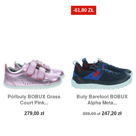
-61,80 ZŁ
Półbuty BOBUX Grass
Buty Barefoot BOBUX
Court Pink...
Alpha Meta...
Cena
Cena
Cena
279,00 zł
247,20 zł
309,00 zł
podstawowa