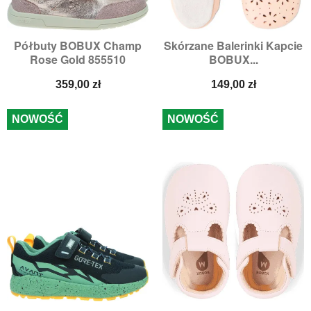
Półbuty BOBUX Champ
Skórzane Balerinki Kapcie
Rose Gold 855510
BOBUX...
Cena
Cena
359,00 zł
149,00 zł
NOWOŚĆ
NOWOŚĆ