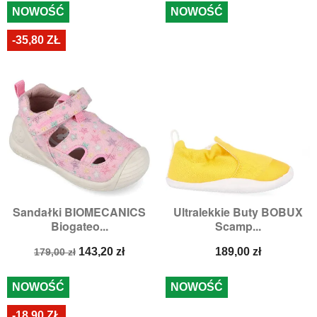
NOWOŚĆ
NOWOŚĆ
-35,80 ZŁ
Sandałki BIOMECANICS
Ultralekkie Buty BOBUX
Biogateo...
Scamp...
Cena
Cena
Cena
143,20 zł
189,00 zł
179,00 zł
podstawowa
NOWOŚĆ
NOWOŚĆ
-18,90 ZŁ