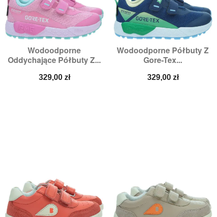
Wodoodporne
Wodoodporne Półbuty Z
Oddychające Półbuty Z...
Gore-Tex...
Cena
Cena
329,00 zł
329,00 zł