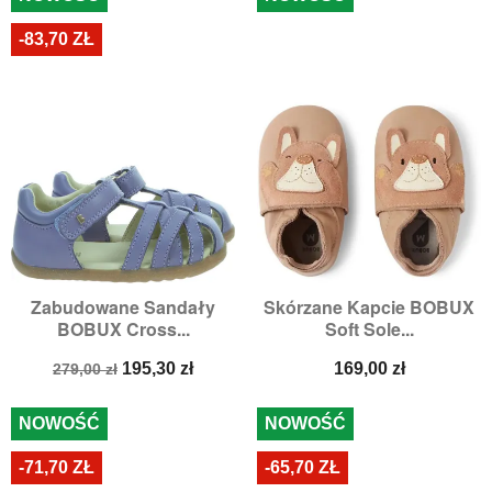
-83,70 ZŁ
Zabudowane Sandały
Skórzane Kapcie BOBUX
BOBUX Cross...
Soft Sole...
Cena
Cena
Cena
195,30 zł
169,00 zł
279,00 zł
podstawowa
NOWOŚĆ
NOWOŚĆ
-71,70 ZŁ
-65,70 ZŁ