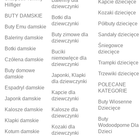
Baleriny dla
Kapcie dziecięce
Hilfiger
dziewczynki
Kozaki dziecięce
BUTY DAMSKIE
Botki dla
dziewczynki
Półbuty dziecięce
Buty Emu damskie
Buty zimowe dla
Sandały dziecięce
Baleriny damskie
dziewczynki
Śniegowce
Botki damskie
Buciki
dziecięce
niemowlęce dla
Czółena damskie
Trampki dziecięce
dziewczynki
Buty domowe
Trzewiki dziecięce
Japonki, Klapki
damskie
dla dziewczynki
POLECANE
Espadryl damskie
KATEGORIE
Kapcie dla
Japonk damskie
dziewczynki
Buty Wiosenne
Dziecięce
Kalosze damskie
Kalosze dla
dziewczynki
Buty
Klapki damskie
Wodoodporne Dla
Kozaki dla
Koturn damskie
Dzieci
dziewczynki