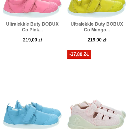
Ultralekkie Buty BOBUX
Ultralekkie Buty BOBUX
Go Pink...
Go Mango...
Cena
Cena
219,00 zł
219,00 zł
-37,80 ZŁ