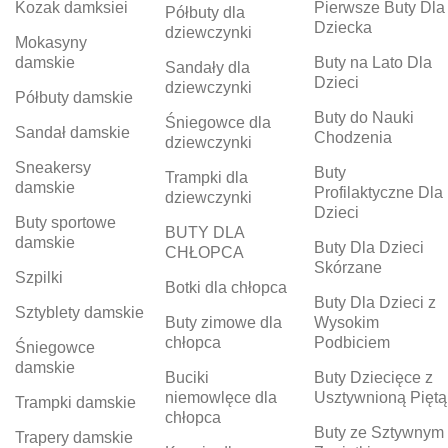
Kozak damksiei
Pierwsze Buty Dla
Półbuty dla
Dziecka
dziewczynki
Mokasyny
damskie
Buty na Lato Dla
Sandały dla
Dzieci
dziewczynki
Półbuty damskie
Buty do Nauki
Śniegowce dla
Sandał damskie
Chodzenia
dziewczynki
Sneakersy
Buty
Trampki dla
damskie
Profilaktyczne Dla
dziewczynki
Dzieci
Buty sportowe
BUTY DLA
damskie
Buty Dla Dzieci
CHŁOPCA
Skórzane
Szpilki
Botki dla chłopca
Buty Dla Dzieci z
Sztyblety damskie
Buty zimowe dla
Wysokim
chłopca
Podbiciem
Śniegowce
damskie
Buciki
Buty Dziecięce z
niemowlęce dla
Usztywnioną Piętą
Trampki damskie
chłopca
Buty ze Sztywnym
Trapery damskie