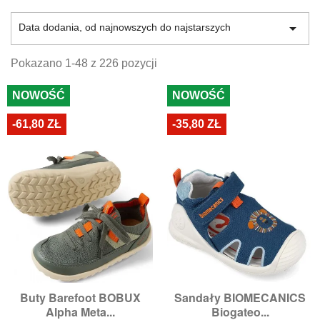
malucha, więc nie warto decydować się na pierwszą
lepszą parę. Buciki do nauki chodzenia powinny być

Data dodania, od najnowszych do najstarszych
przede wszystkim miękkie, lekkie i niekrępujące ruchów.
Właśnie takie produkty proponuje nasz
sklep z butami
-
Riccardo.
Pokazano 1-48 z 226 pozycji
NOWOŚĆ
NOWOŚĆ
-61,80 ZŁ
-35,80 ZŁ
Buty Barefoot BOBUX
Sandały BIOMECANICS
Alpha Meta...
Biogateo...