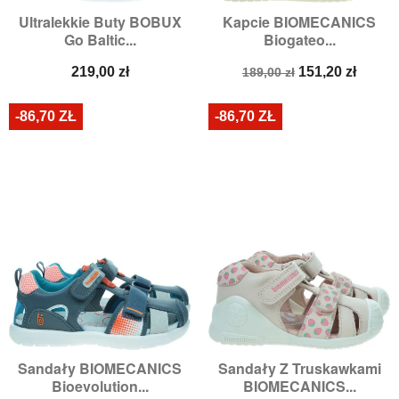
Ultralekkie Buty BOBUX
Kapcie BIOMECANICS
Go Baltic...
Biogateo...
Cena
Cena
Cena
219,00 zł
151,20 zł
189,00 zł
podstawowa
-86,70 ZŁ
-86,70 ZŁ
Sandały BIOMECANICS
Sandały Z Truskawkami
Bioevolution...
BIOMECANICS...