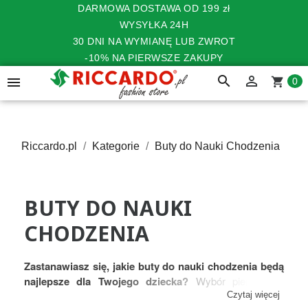
DARMOWA DOSTAWA OD 199 zł
WYSYŁKA 24H
30 DNI NA WYMIANĘ LUB ZWROT
-10% NA PIERWSZE ZAKUPY
search


shopping_cart
0
Riccardo.pl
Kategorie
Buty do Nauki Chodzenia
BUTY DO NAUKI
CHODZENIA
Zastanawiasz się, jakie buty do nauki chodzenia będą
najlepsze dla Twojego dziecka?
Wybór pierwszego
obuwia ma ogromne znaczenie dla prawidłowego rozwoju
Czytaj więcej