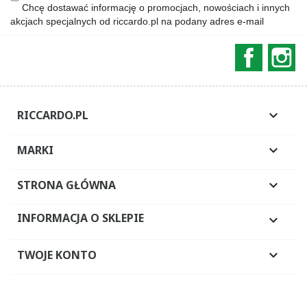
Chcę dostawać informację o promocjach, nowościach i innych
akcjach specjalnych od riccardo.pl na podany adres e-mail
Faceboo
In
RICCARDO.PL

MARKI

STRONA GŁÓWNA

INFORMACJA O SKLEPIE

TWOJE KONTO
