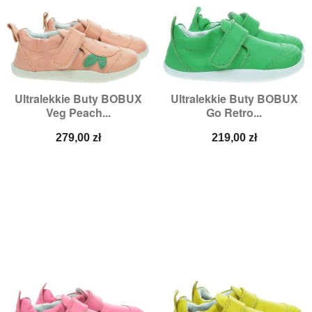
Ultralekkie Buty BOBUX
Ultralekkie Buty BOBUX
Veg Peach...
Go Retro...
Cena
Cena
279,00 zł
219,00 zł