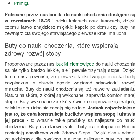
Primigi
.
Polecane przez nas buciki do nauki chodzenia dostępne są
w rozmiarach 18-26
i wielu kolorach oraz fasonach, dzięki
czemu łatwo znajdziesz miękkie kapcie po domu czy buty na
zewnątrz dla swojego stawiającego pierwsze kroki malucha.
Buty do nauki chodzenia, które wspierają
zdrowy rozwój stopy
Proponowane przez nas
buciki niemowlęce
do nauki chodzenia
są nie tylko bardzo lekkie, ale i pewnie trzymają stopę. Dzięki
temu masz pewność, że pierwsze kroki Twojego dziecka będą
bezpieczne, a obuwie będzie wspierać odpowiedni rozwój
malucha. Buty do nauki chodzenia są też łatwe w zakładaniu.
Naturalna skóra, z której są wykonane, zapewnia komfort małej
stopie. Buty wykonane ze skóry świetnie odprowadzają wilgoć,
dzięki czemu idealnie nadają się na lato.
Jednak najważniejsze
jest to, że cała konstrukcja bucików wspiera stopę i ułatwia
jej pracę
- to właśnie takie produkty są najlepsze do nauki
chodzenia.
Buty dla dziewczynki i buty dla chłopca
od Bobux
posiadają dodatkowo znak Zdrowa Stopa. Dzięki niemu wiesz,
że wybierasz dla swojego malucha najlepsze buty do nauki