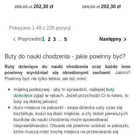
Cena
Cena
Cena
Cena
202,30 zł
202,30 zł
289,00 zł
289,00 zł
podstawowa
podstawowa
Pokazano 1-48 z 226 pozycji
1


Poprzedni
Następny
2
3
…
5
Buty do nauki chodzenia - jakie powinny być?
Buty dziecięce do nauki chodzenia oraz każde inne
powinny wyróżniać się określonymi cechami
. Jakimi?
Powinny być nie tylko lekkie, ale też mieć:
miękką podeszwę - aby to sprawdzić, najlepiej
buty
dziecięce
zgiąć w rękach. Jeżeli przychodzi Ci to łatwo, to
buty są dobrej jakości;
dużo miejsca na paluszki - stopa dziecka cały czas się
kształtuje, kości są dość miękkie, a zły dobór pierwszych
bucików do nauki chodzenia może spowodować
nieprawidłowości. Obuwie nie powinno uciskać w paluszki,
które muszą mieć trochę miejsca na przesuwanie się