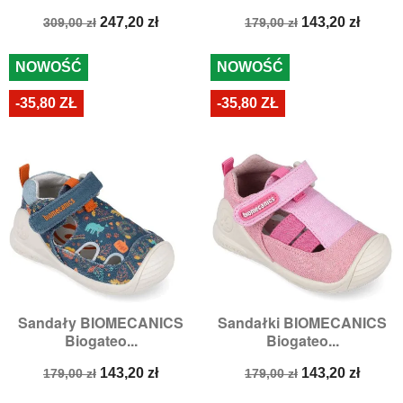
Cena
Cena
Cena
Cena
247,20 zł
143,20 zł
309,00 zł
179,00 zł
podstawowa
podstawowa
NOWOŚĆ
NOWOŚĆ
-35,80 ZŁ
-35,80 ZŁ
Sandały BIOMECANICS
Sandałki BIOMECANICS
Biogateo...
Biogateo...
Cena
Cena
Cena
Cena
143,20 zł
143,20 zł
179,00 zł
179,00 zł
podstawowa
podstawowa