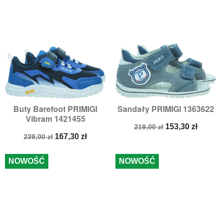
Buty Barefoot PRIMIGI
Sandały PRIMIGI 1363622
Vibram 1421455
Cena
Cena
153,30 zł
219,00 zł
Cena
Cena
podstawowa
167,30 zł
239,00 zł
podstawowa
NOWOŚĆ
NOWOŚĆ