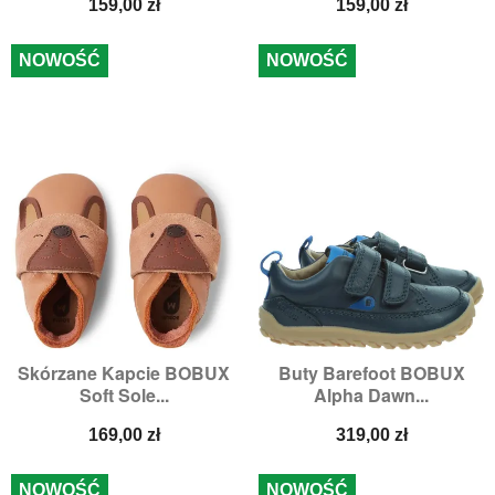
Cena
Cena
159,00 zł
159,00 zł
NOWOŚĆ
NOWOŚĆ
Skórzane Kapcie BOBUX
Buty Barefoot BOBUX
Soft Sole...
Alpha Dawn...
Cena
Cena
169,00 zł
319,00 zł
NOWOŚĆ
NOWOŚĆ