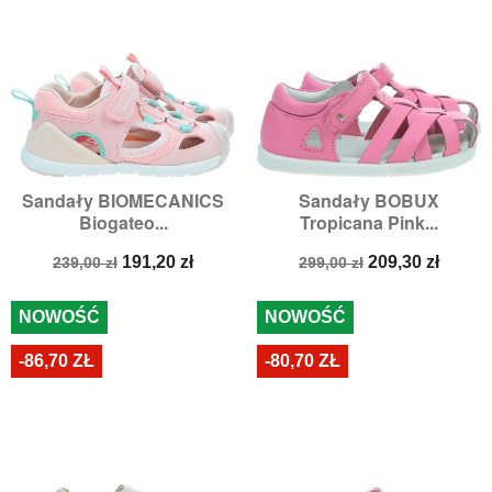
Sandały BIOMECANICS
Sandały BOBUX
Biogateo...
Tropicana Pink...
Cena
Cena
Cena
Cena
191,20 zł
209,30 zł
239,00 zł
299,00 zł
podstawowa
podstawowa
NOWOŚĆ
NOWOŚĆ
-86,70 ZŁ
-80,70 ZŁ