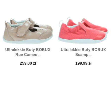
Ultralekkie Buty BOBUX
Ultralekkie Buty BOBUX
Rue Cameo...
Scamp...
Cena
Cena
259,00 zł
199,99 zł