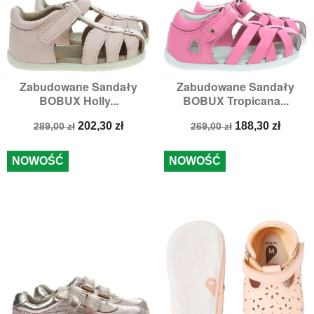
Zabudowane Sandały
Zabudowane Sandały
BOBUX Holly...
BOBUX Tropicana...
Cena
Cena
Cena
Cena
202,30 zł
188,30 zł
289,00 zł
269,00 zł
podstawowa
podstawowa
NOWOŚĆ
NOWOŚĆ