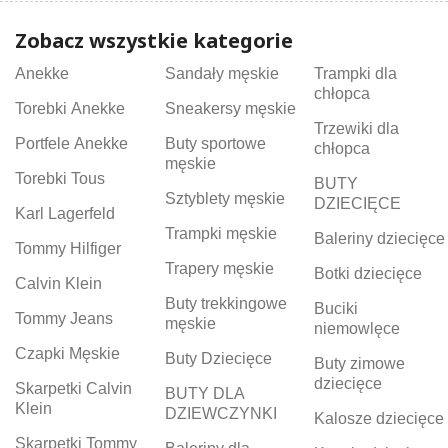
Zobacz wszystkie kategorie
Anekke
Sandały męskie
Trampki dla
chłopca
Torebki Anekke
Sneakersy męskie
Trzewiki dla
Portfele Anekke
Buty sportowe
chłopca
męskie
Torebki Tous
BUTY
Sztyblety męskie
DZIECIĘCE
Karl Lagerfeld
Trampki męskie
Baleriny dziecięce
Tommy Hilfiger
Trapery męskie
Botki dziecięce
Calvin Klein
Buty trekkingowe
Buciki
Tommy Jeans
męskie
niemowlęce
Czapki Męskie
Buty Dziecięce
Buty zimowe
dziecięce
Skarpetki Calvin
BUTY DLA
Klein
DZIEWCZYNKI
Kalosze dziecięce
Skarpetki Tommy