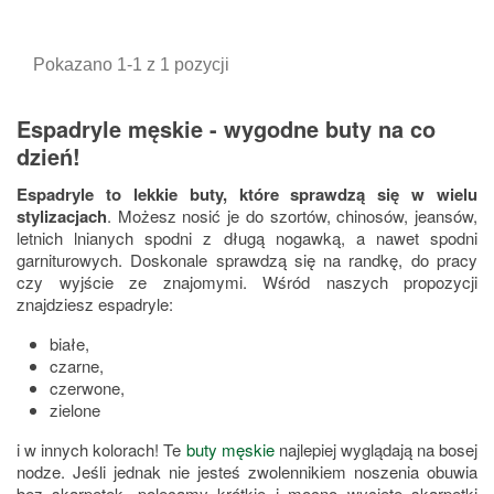
podstawowa
Pokazano 1-1 z 1 pozycji
Espadryle męskie - wygodne buty na co
dzień!
Espadryle to lekkie buty, które sprawdzą się w wielu
stylizacjach
. Możesz nosić je do szortów, chinosów, jeansów,
letnich lnianych spodni z długą nogawką, a nawet spodni
garniturowych. Doskonale sprawdzą się na randkę, do pracy
czy wyjście ze znajomymi. Wśród naszych propozycji
znajdziesz espadryle:
białe,
czarne,
czerwone,
zielone
i w innych kolorach! Te
buty męskie
najlepiej wyglądają na bosej
nodze. Jeśli jednak nie jesteś zwolennikiem noszenia obuwia
bez skarpetek, polecamy krótkie i mocno wycięte skarpetki