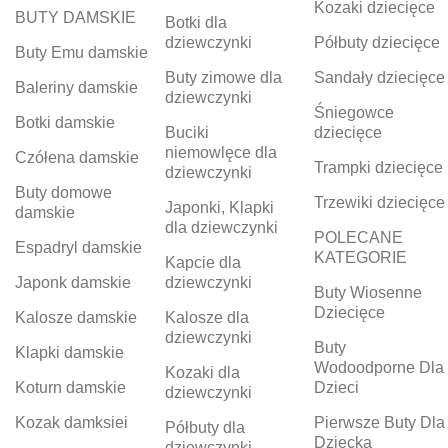
Kozaki dziecięce
BUTY DAMSKIE
Botki dla
dziewczynki
Półbuty dziecięce
Buty Emu damskie
Buty zimowe dla
Sandały dziecięce
Baleriny damskie
dziewczynki
Śniegowce
Botki damskie
Buciki
dziecięce
niemowlęce dla
Czółena damskie
Trampki dziecięce
dziewczynki
Buty domowe
Trzewiki dziecięce
Japonki, Klapki
damskie
dla dziewczynki
POLECANE
Espadryl damskie
KATEGORIE
Kapcie dla
Japonk damskie
dziewczynki
Buty Wiosenne
Dziecięce
Kalosze damskie
Kalosze dla
dziewczynki
Buty
Klapki damskie
Wodoodporne Dla
Kozaki dla
Koturn damskie
Dzieci
dziewczynki
Kozak damksiei
Pierwsze Buty Dla
Półbuty dla
Dziecka
dziewczynki