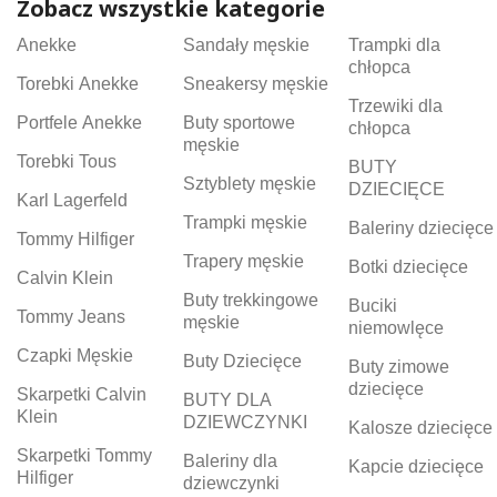
Zobacz wszystkie kategorie
Anekke
Sandały męskie
Trampki dla
chłopca
Torebki Anekke
Sneakersy męskie
Trzewiki dla
Portfele Anekke
Buty sportowe
chłopca
męskie
Torebki Tous
BUTY
Sztyblety męskie
DZIECIĘCE
Karl Lagerfeld
Trampki męskie
Baleriny dziecięce
Tommy Hilfiger
Trapery męskie
Botki dziecięce
Calvin Klein
Buty trekkingowe
Buciki
Tommy Jeans
męskie
niemowlęce
Czapki Męskie
Buty Dziecięce
Buty zimowe
dziecięce
Skarpetki Calvin
BUTY DLA
Klein
DZIEWCZYNKI
Kalosze dziecięce
Skarpetki Tommy
Baleriny dla
Kapcie dziecięce
Hilfiger
dziewczynki