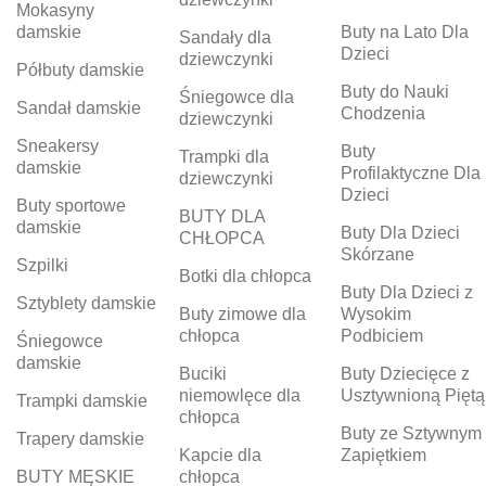
Mokasyny
damskie
Buty na Lato Dla
Sandały dla
Dzieci
dziewczynki
Półbuty damskie
Buty do Nauki
Śniegowce dla
Sandał damskie
Chodzenia
dziewczynki
Sneakersy
Buty
Trampki dla
damskie
Profilaktyczne Dla
dziewczynki
Dzieci
Buty sportowe
BUTY DLA
damskie
Buty Dla Dzieci
CHŁOPCA
Skórzane
Szpilki
Botki dla chłopca
Buty Dla Dzieci z
Sztyblety damskie
Buty zimowe dla
Wysokim
chłopca
Podbiciem
Śniegowce
damskie
Buciki
Buty Dziecięce z
niemowlęce dla
Usztywnioną Piętą
Trampki damskie
chłopca
Buty ze Sztywnym
Trapery damskie
Kapcie dla
Zapiętkiem
BUTY MĘSKIE
chłopca