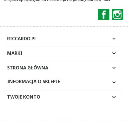
Faceboo
In
RICCARDO.PL

MARKI

STRONA GŁÓWNA

INFORMACJA O SKLEPIE

TWOJE KONTO
