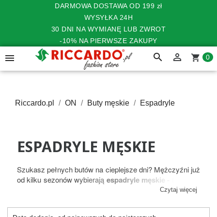
DARMOWA DOSTAWA OD 199 zł
WYSYŁKA 24H
30 DNI NA WYMIANĘ LUB ZWROT
-10% NA PIERWSZE ZAKUPY
search


shopping_cart
0
Riccardo.pl
ON
Buty męskie
Espadryle
ESPADRYLE MĘSKIE
Szukasz pełnych butów na cieplejsze dni? Mężczyźni już
od kilku sezonów wybierają
espadryle męskie - to lekkie
i modne buty
, które doskonale sprawdzą się w letnich,
Czytaj więcej
niezobowiązujących stylizacjach! Buty męskie espadryle
mogą być wsuwane, wiązane (przypominające