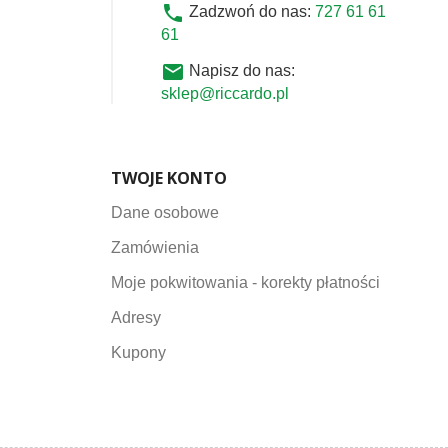
phone
Zadzwoń do nas:
727 61 61
61
email
Napisz do nas:
sklep@riccardo.pl
TWOJE KONTO
Dane osobowe
Zamówienia
Moje pokwitowania - korekty płatności
Adresy
Kupony