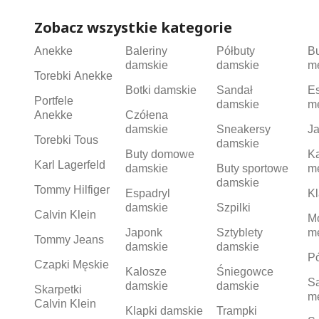
Zobacz wszystkie kategorie
Anekke
Baleriny
Półbuty
B
damskie
damskie
m
Torebki Anekke
Botki damskie
Sandał
Es
Portfele
damskie
m
Anekke
Czółena
damskie
Sneakersy
Ja
Torebki Tous
damskie
Buty domowe
K
Karl Lagerfeld
damskie
Buty sportowe
m
damskie
Tommy Hilfiger
Espadryl
Kl
damskie
Szpilki
Calvin Klein
M
Japonk
Sztyblety
m
Tommy Jeans
damskie
damskie
Pó
Czapki Męskie
Kalosze
Śniegowce
S
damskie
damskie
Skarpetki
m
Calvin Klein
Klapki damskie
Trampki