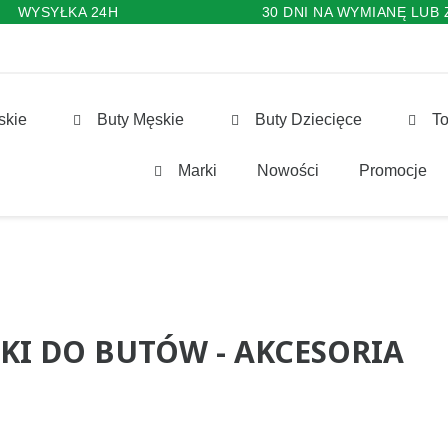
WYSYŁKA 24H
30 DNI NA WYMIANĘ LUB
skie
Buty Męskie
Buty Dziecięce
To
Marki
Nowości
Promocje
KI DO BUTÓW - AKCESORIA