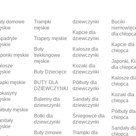
uty domowe
Trampki
dziewczynki
Buciki
ęskie
męskie
niemowlęc
Kapcie dla
dla chłopc
padryle
Trapery męskie
dziewczynki
ęskie
Kapcie dla
Buty
Kalosze dla
chłopca
ponki męskie
trekkingowe
dziewczynki
męskie
Japonki, Kl
alosze
Kozaki dla
dla chłopc
ęskie
Buty Dziecięce
dziewczynki
Kalosze dl
apki męskie
BUTY DLA
Półbuty dla
chłopca
DZIEWCZYNKI
dziewczynki
okasyny
Kozaki dla
ęskie
Baleriny dla
Sandały dla
chłopca
dziewczynki
dziewczynki
łbuty męskie
Półbuty dla
Botki dla
Śniegowce dla
chłopca
andały
dziewczynki
dziewczynki
ęskie
Sandały dl
Buty zimowe
Trampki dla
chłopca