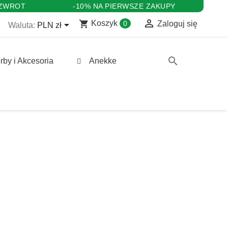
 ZWROT
-10% NA PIERWSZE ZAKUPY

shopping_cart

Koszyk
0
Zaloguj się
Waluta:
PLN zł
search
rby i Akcesoria
Anekke