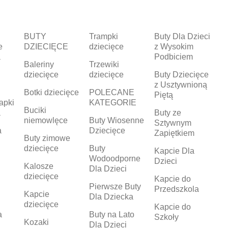
BUTY
Trampki
Buty Dla Dzieci
e
DZIECIĘCE
dziecięce
z Wysokim
a
Podbiciem
Baleriny
Trzewiki
dziecięce
dziecięce
Buty Dziecięce
z Usztywnioną
Botki dziecięce
POLECANE
Piętą
apki
KATEGORIE
Buciki
a
Buty ze
niemowlęce
Buty Wiosenne
Sztywnym
a
Dziecięce
Zapiętkiem
Buty zimowe
dziecięce
Buty
Kapcie Dla
Wodoodporne
Dzieci
Kalosze
Dla Dzieci
dziecięce
Kapcie do
Pierwsze Buty
Przedszkola
Kapcie
Dla Dziecka
dziecięce
Kapcie do
a
Buty na Lato
Szkoły
Kozaki
Dla Dzieci