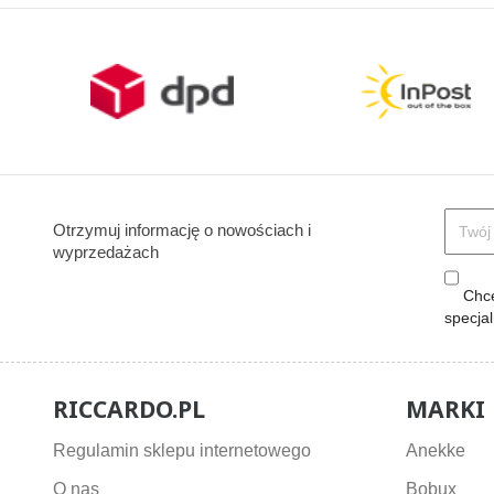
Otrzymuj informację o nowościach i
wyprzedażach
Chcę
specja
RICCARDO.PL
MARKI
Regulamin sklepu internetowego
Anekke
O nas
Bobux