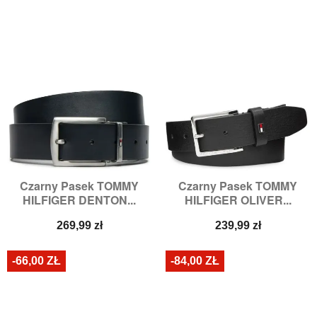
Czarny Pasek TOMMY
Czarny Pasek TOMMY
HILFIGER DENTON...
HILFIGER OLIVER...
Cena
Cena
269,99 zł
239,99 zł
-66,00 ZŁ
-84,00 ZŁ