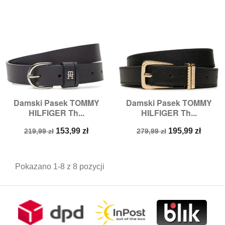
Damski Pasek TOMMY
Damski Pasek TOMMY
HILFIGER Th...
HILFIGER Th...
Cena
Cena
Cena
Cena
153,99 zł
195,99 zł
219,99 zł
279,99 zł
podstawowa
podstawowa
Pokazano 1-8 z 8 pozycji