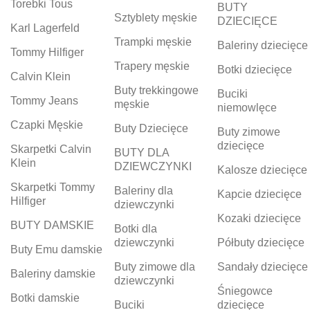
Torebki Tous
BUTY
Sztyblety męskie
DZIECIĘCE
Karl Lagerfeld
Trampki męskie
Baleriny dziecięce
Tommy Hilfiger
Trapery męskie
Botki dziecięce
Calvin Klein
Buty trekkingowe
Buciki
Tommy Jeans
męskie
niemowlęce
Czapki Męskie
Buty Dziecięce
Buty zimowe
dziecięce
Skarpetki Calvin
BUTY DLA
Klein
DZIEWCZYNKI
Kalosze dziecięce
Skarpetki Tommy
Baleriny dla
Kapcie dziecięce
Hilfiger
dziewczynki
Kozaki dziecięce
BUTY DAMSKIE
Botki dla
dziewczynki
Półbuty dziecięce
Buty Emu damskie
Buty zimowe dla
Sandały dziecięce
Baleriny damskie
dziewczynki
Śniegowce
Botki damskie
Buciki
dziecięce