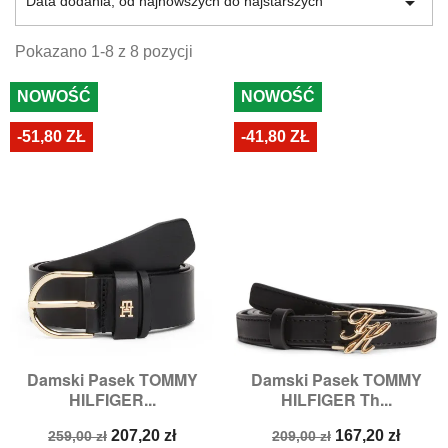

Data dodania, od najnowszych do najstarszych
gamy pięknie wykończonych skórzanych pasków.
Pokazano 1-8 z 8 pozycji
NOWOŚĆ
NOWOŚĆ
-51,80 ZŁ
-41,80 ZŁ
Damski Pasek TOMMY
Damski Pasek TOMMY
HILFIGER...
HILFIGER Th...
Cena
Cena
Cena
Cena
207,20 zł
167,20 zł
259,00 zł
209,00 zł