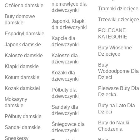
niemowlęce dla
Czółena damskie
Trampki dziecięce
dziewczynki
Buty domowe
Trzewiki dziecięce
Japonki, Klapki
damskie
dla dziewczynki
POLECANE
Espadryl damskie
KATEGORIE
Kapcie dla
Japonk damskie
dziewczynki
Buty Wiosenne
Dziecięce
Kalosze damskie
Kalosze dla
dziewczynki
Buty
Klapki damskie
Wodoodporne Dla
Kozaki dla
Koturn damskie
Dzieci
dziewczynki
Kozak damksiei
Pierwsze Buty Dla
Półbuty dla
Dziecka
dziewczynki
Mokasyny
damskie
Buty na Lato Dla
Sandały dla
Dzieci
dziewczynki
Półbuty damskie
Buty do Nauki
Śniegowce dla
Sandał damskie
Chodzenia
dziewczynki
Sneakersy
Buty