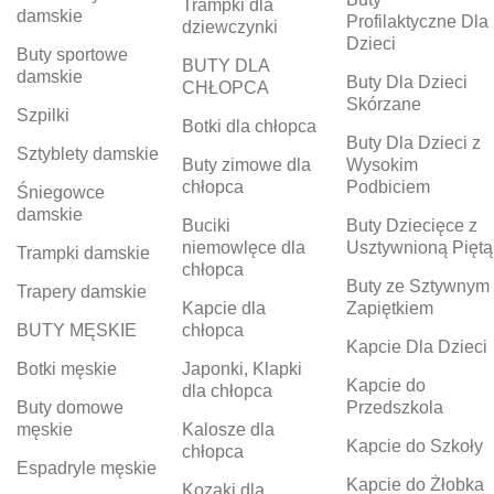
Trampki dla
damskie
Profilaktyczne Dla
dziewczynki
Dzieci
Buty sportowe
BUTY DLA
damskie
Buty Dla Dzieci
CHŁOPCA
Skórzane
Szpilki
Botki dla chłopca
Buty Dla Dzieci z
Sztyblety damskie
Buty zimowe dla
Wysokim
chłopca
Podbiciem
Śniegowce
damskie
Buciki
Buty Dziecięce z
niemowlęce dla
Usztywnioną Piętą
Trampki damskie
chłopca
Buty ze Sztywnym
Trapery damskie
Kapcie dla
Zapiętkiem
BUTY MĘSKIE
chłopca
Kapcie Dla Dzieci
Botki męskie
Japonki, Klapki
Kapcie do
dla chłopca
Buty domowe
Przedszkola
męskie
Kalosze dla
Kapcie do Szkoły
chłopca
Espadryle męskie
Kapcie do Żłobka
Kozaki dla