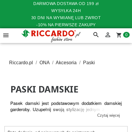
DARMOWA DOSTAWA OD 199 zł
WYSYŁKA 24H
30 DNI NA WYMIANĘ LUB ZWROT
-10% NA PIERWSZE ZAKUPY
search


shopping_cart
0
Riccardo.pl
ONA
Akcesoria
Paski
PASKI DAMSKIE
Pasek damski jest podstawowym dodatkiem damskiej
garderoby. Uzupełnij swoją stylizację jednym z pasków
damskich dostępnych na stronie riccardo.pl W naszej
Czytaj więcej
ofercie znajdziesz paski CALVIN KLEIN, TOMMY
HILFIGER oraz innych marek. Wybierz spośród szerokiej