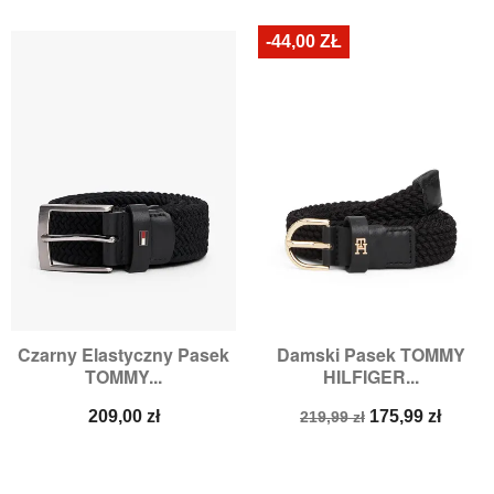
podstawowa
podstawowa
-44,00 ZŁ
Czarny Elastyczny Pasek
Damski Pasek TOMMY
TOMMY...
HILFIGER...
Cena
Cena
Cena
209,00 zł
175,99 zł
219,99 zł
podstawowa