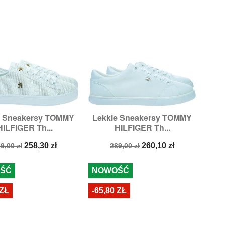
e Sneakersy TOMMY
Lekkie Sneakersy TOMMY


Szybki podgląd
Szybki podgląd
HILFIGER Th...
HILFIGER Th...
ary:
37,
38,
39,
40,
41
Rozmiary:
40
ena
Cena
Cena
Cena
258,30 zł
260,10 zł
9,00 zł
289,00 zł
odstawowa
podstawowa
ŚĆ
NOWOŚĆ
 ZŁ
-65,80 ZŁ