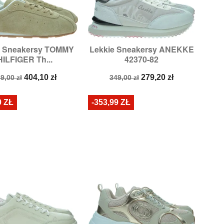
e Sneakersy TOMMY
Lekkie Sneakersy ANEKKE


Szybki podgląd
Szybki podgląd
HILFIGER Th...
42370-82
Rozmiary:
39
Rozmiary:
37
ena
Cena
Cena
Cena
404,10 zł
279,20 zł
9,00 zł
349,00 zł
odstawowa
podstawowa
0 ZŁ
-353,99 ZŁ