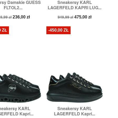
rsy Damskie GUESS
Sneakersy KARL


Szybki podgląd
Szybki podgląd
FLTOL2...
LAGERFELD KAPRI LUG...
iary:
36,
37,
39,
40
Rozmiary:
39,
40
ena
Cena
Cena
Cena
236,00 zł
475,00 zł
9,99 zł
949,99 zł
odstawowa
podstawowa
0 ZŁ
-450,00 ZŁ
neakersy KARL
Sneakersy KARL


Szybki podgląd
Szybki podgląd
ERFELD Kapri...
LAGERFELD Kapri...
Rozmiary:
38
Rozmiary:
37,
38