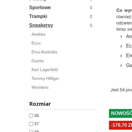
Sportowe
Co wyr
równie
Trampki
odzwier
Sneakersy
teraz s
Anekke
An
Ecco
Ec
Emu Australia
Em
Guess
Gu
Karl Lagerfeld
Tommy Hilfiger
Wonders
Jest 54 pr
Rozmiar
NOWOŚ
36
37
-176,70 Z