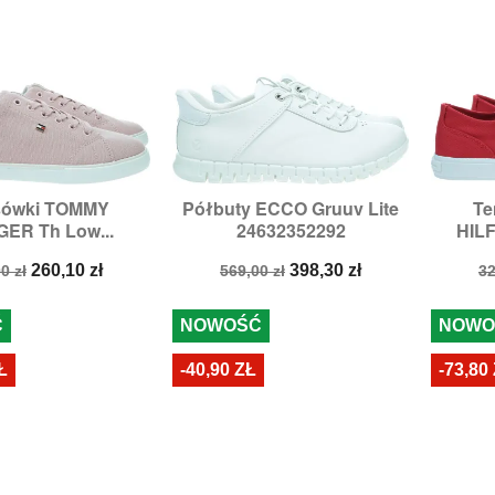
sówki TOMMY
Półbuty ECCO Gruuv Lite
Te

zybki podgląd
Szybki podgląd
GER Th Low...
24632352292
HILF
ry:
37,
38,
40,
41
Rozmiary:
37,
42
Rozmi
a
Cena
Cena
Cena
C
260,10 zł
398,30 zł
0 zł
569,00 zł
32
stawowa
podstawowa
p
Ć
NOWOŚĆ
NOWO
Ł
-40,90 ZŁ
-73,80