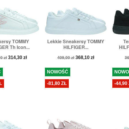
kersy TOMMY
Lekkie Sneakersy TOMMY
Te

zybki podgląd
Szybki podgląd
GER Th Icon...
HILFIGER...
HILF
:
37,
38,
39,
40,
41
Rozmiary:
36,
37
Ro
a
Cena
Cena
Cena
C
314,30 zł
368,10 zł
0 zł
409,00 zł
36
stawowa
podstawowa
p
Ć
NOWOŚĆ
NOWO
Ł
-81,80 ZŁ
-44,90