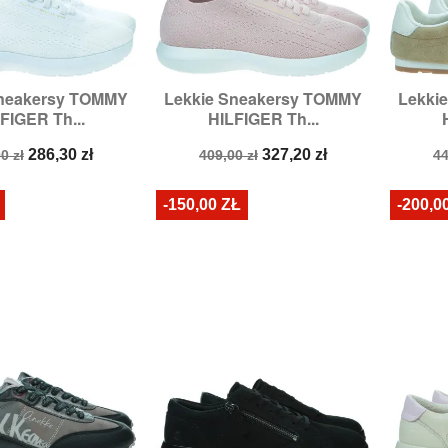
Sneakersy TOMMY
Lekkie Sneakersy TOMMY
Lekki

zybki podgląd
Szybki podgląd
FIGER Th...
HILFIGER Th...
:
37,
38,
39,
40,
41
Rozmiary:
37,
38,
39,
40,
41
a
Cena
Cena
Cena
C
286,30 zł
327,20 zł
0 zł
409,00 zł
44
stawowa
podstawowa
p
-150,00 ZŁ
-200,0