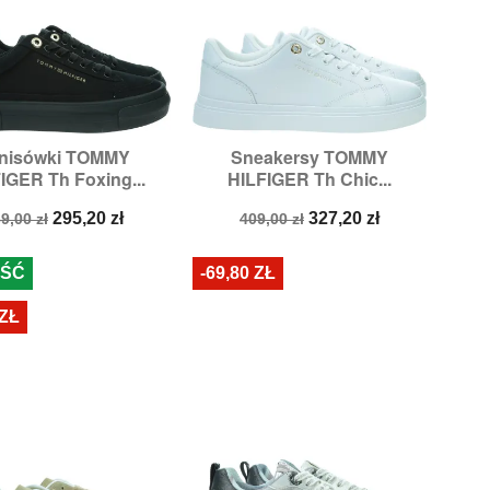
nisówki TOMMY
Sneakersy TOMMY


Szybki podgląd
Szybki podgląd
IGER Th Foxing...
HILFIGER Th Chic...
zmiary:
36,
37,
38
Rozmiary:
37,
41
ena
Cena
Cena
Cena
295,20 zł
327,20 zł
9,00 zł
409,00 zł
odstawowa
podstawowa
ŚĆ
-69,80 ZŁ
 ZŁ