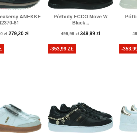
neakersy ANEKKE
Półbuty ECCO Move W
Półb

zybki podgląd
Szybki podgląd
42370-81
Black...
zmiary:
37
Rozmiary:
37,
41
Ro
a
Cena
Cena
Cena
C
279,20 zł
349,99 zł
0 zł
499,99 zł
49
stawowa
podstawowa
p
Ł
-353,99 ZŁ
-353,9