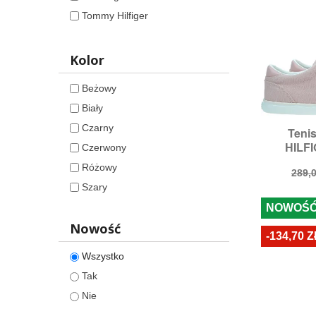
Tommy Hilfiger
Wonders
Kolor
Beżowy
Biały
Czarny
Teni

S
HILFI
Czerwony
Rozmia
Różowy
Cen
289,0
pod
Szary
NOWOŚ
Nowość
-134,70 Z
Wszystko
Tak
Nie