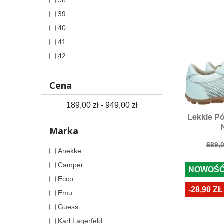
38
39
40
41
42
Cena
189,00 zł - 949,00 zł
Lekkie 

S
N
Rozmia
Marka
Cen
589,0
Anekke
pod
Camper
NOWOŚ
Ecco
-28,90 ZŁ
Emu
Guess
Karl Lagerfeld