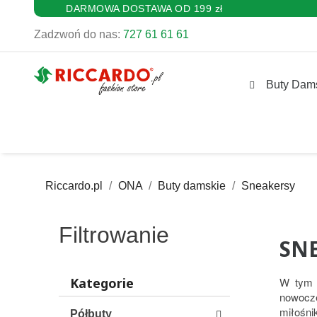
DARMOWA DOSTAWA OD 199 zł
Zadzwoń do nas:
727 61 61 61
Buty Dam
Riccardo.pl
ONA
Buty damskie
Sneakersy
Filtrowanie
SN
Kategorie
W tym 
nowocze
miłośni
Półbuty