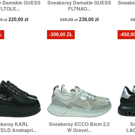
y Damskie GUESS
Sneakersy Damskie GUESS
Sneake

zybki podgląd
Szybki podgląd
FLTOLE...
FLTNAO...
:
36,
37,
38,
39,
40
Rozmiary:
37,
39,
40
Rozm
a
Cena
Cena
Cena
C
220,00 zł
236,00 zł
9 zł
589,99 zł
58
stawowa
podstawowa
p
Ł
-308,00 ZŁ
-450,0
akersy KARL
Sneakersy ECCO Biom 2.2
S

zybki podgląd
Szybki podgląd
LD Anakapri...
W Gravel...
LAG
zmiary:
37
Rozmiary:
38,
39