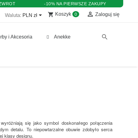
 ZWROT
-10% NA PIERWSZE ZAKUPY

shopping_cart

Koszyk
0
Zaloguj się
Waluta:
PLN zł
search
rby i Akcesoria
Anekke
yróżniają się jako symbol doskonałego połączenia
żdym detalu. To niepowtarzalne obuwie zdobyło serca
j klasy designu.