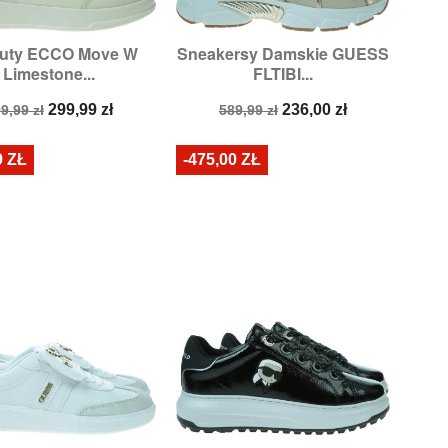
uty ECCO Move W
Sneakersy Damskie GUESS


Szybki podgląd
Szybki podgląd
Limestone...
FLTIBI...
zmiary:
37,
38,
41
Rozmiary:
36,
39
ena
Cena
Cena
Cena
299,99 zł
236,00 zł
9,99 zł
589,99 zł
odstawowa
podstawowa
9 ZŁ
-475,00 ZŁ