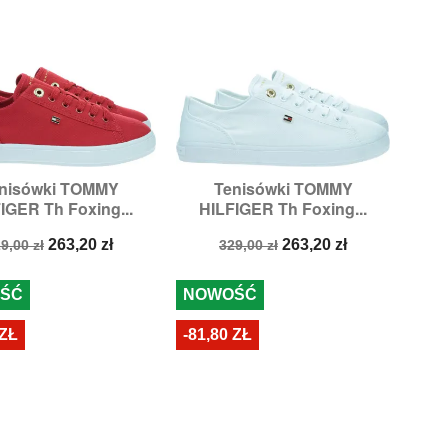
nisówki TOMMY
Tenisówki TOMMY


Szybki podgląd
Szybki podgląd
IGER Th Foxing...
HILFIGER Th Foxing...
ary:
37,
38,
39,
40,
41
Rozmiary:
37,
38,
39,
41
ena
Cena
Cena
Cena
263,20 zł
263,20 zł
9,00 zł
329,00 zł
odstawowa
podstawowa
ŚĆ
NOWOŚĆ
 ZŁ
-81,80 ZŁ