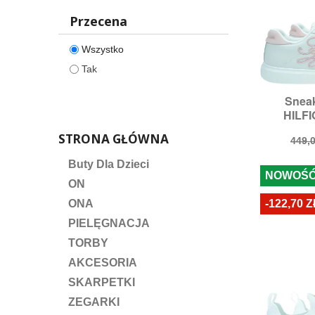
Przecena
Wszystko
Tak
Snea

S
HILFI
Rozmiary
STRONA GŁÓWNA
Cen
449,0
pod
Buty Dla Dzieci
NOWOŚ
ON
-122,70 Z
ONA
PIELĘGNACJA
TORBY
AKCESORIA
SKARPETKI
ZEGARKI