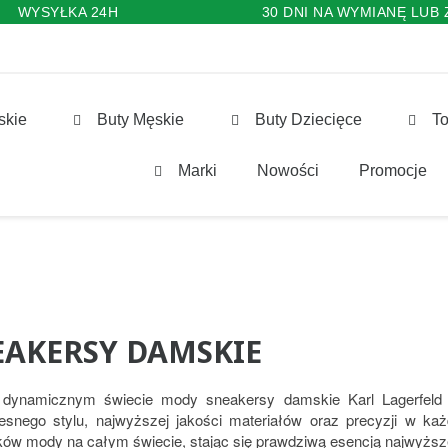
WYSYŁKA 24H
30 DNI NA WYMIANĘ LUB
skie
Buty Męskie
Buty Dziecięce
To
Marki
Nowości
Promocje
EAKERSY DAMSKIE
dynamicznym świecie mody sneakersy damskie Karl Lagerfeld w
snego stylu, najwyższej jakości materiałów oraz precyzji w ka
ków mody na całym świecie, stając się prawdziwą esencją najwyższe