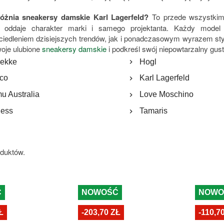
óżnia sneakersy damskie Karl Lagerfeld?
To przede wszystkim u
ż oddaje charakter marki i samego projektanta. Każdy model 
ciedleniem dzisiejszych trendów, jak i ponadczasowym wyrazem sty
woje ulubione
sneakersy damskie
i podkreśl swój niepowtarzalny gust
ekke
Hogl
co
Karl Lagerfeld
u Australia
Love Moschino
ess
Tamaris
oduktów.
Ć
NOWOŚĆ
NOWO
Ł
-203,70 ZŁ
-110,7