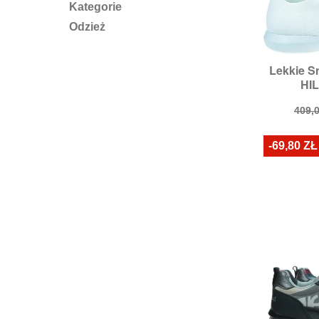
Kategorie
Odzież
Lekkie 

S
HIL
Rozmiary
Cen
409,0
pod
-69,80 ZŁ