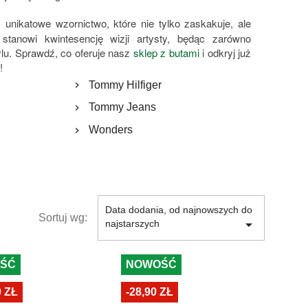
nikatowe wzornictwo, które nie tylko zaskakuje, ale
stanowi kwintesencję wizji artysty, będąc zarówno
lu. Sprawdź, co oferuje nasz
sklep z butami
i odkryj już
!
Tommy Hilfiger
Tommy Jeans
Wonders
Data dodania, od najnowszych do
Sortuj wg:

najstarszych
ŚĆ
NOWOŚĆ
0 ZŁ
-28,90 ZŁ