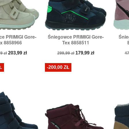
e PRIMIGI Gore-
Śniegowce PRIMIGI Gore-
Śnie

zybki podgląd
Szybki podgląd
x 8858966
Tex 8858511
miary:
26,
27
Rozmiary:
25,
27,
28
a
Cena
Cena
Cena
C
203,99 zł
179,99 zł
9 zł
299,99 zł
47
stawowa
podstawowa
p
Ł
-200,00 ZŁ