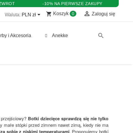
 ZWROT
-10% NA PIERWSZE ZAKUPY

shopping_cart

Koszyk
0
Zaloguj się
Waluta:
PLN zł
search
rby i Akcesoria
Anekke
 przejściowy?
Botki dziecięce sprawdzą się nie tylko
czy małe stópki przed zimnem nawet zimą, kiedy nie ma
zą sobie z niskimi temperaturami
. Proponujemy botki