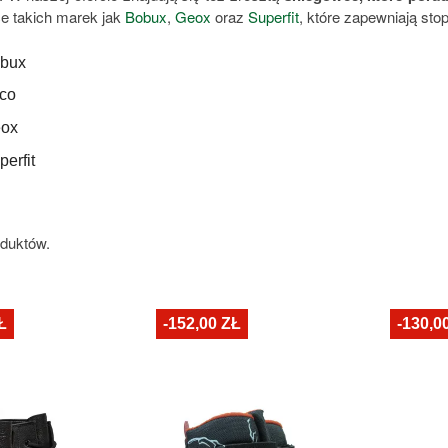
ce takich marek jak
Bobux
,
Geox
oraz
Superfit
, które zapewniają sto
bux
co
ox
perfit
oduktów.
Ł
-152,00 ZŁ
-130,0