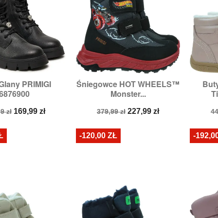
 Glany PRIMIGI
Śniegowce HOT WHEELS™
But

zybki podgląd
Szybki podgląd
6876900
Monster...
Ti
zmiary:
34
Rozmiary:
27
R
a
Cena
Cena
Cena
C
169,99 zł
227,99 zł
9 zł
379,99 zł
44
stawowa
podstawowa
p
Ł
-120,00 ZŁ
-192,0