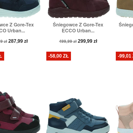
wce Z Gore-Tex
Śniegowce Z Gore-Tex
Śnieg

zybki podgląd
Szybki podgląd
O Urban...
ECCO Urban...
zmiary:
39
Rozmiary:
40
a
Cena
Cena
Cena
287,99 zł
299,99 zł
9 zł
499,99 zł
stawowa
podstawowa
Ł
-58,00 ZŁ
-99,01