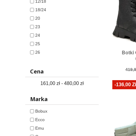
12/18
18/24
20
23
24
25
Botki

26
S
Ro
27
Cen
28
419,9
Cena
pod
29
161,00 zł - 480,00 zł
-136,00 Z
30
31
Marka
32
Bobux
33
Ecco
34
Emu
35