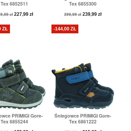
Tex 6852511
Tex 6855300
Rozmiary:
28
Rozmiary:
28,
29
ena
Cena
Cena
Cena
227,99 zł
239,99 zł
9,99 zł
399,99 zł
odstawowa
podstawowa
0 ZŁ
-144,00 ZŁ
owce PRIMIGI Gore-
Śniegowce PRIMIGI Gore-


Szybki podgląd
Szybki podgląd
Tex 6855244
Tex 6861222
ozmiary:
27,
29
Rozmiary:
26