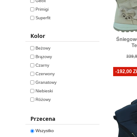
Geox
36
Primigi
38
Superfit
39
40
Kolor
Śniegowc

S
Te
Roz
Beżowy
Cen
339,9
Brązowy
pod
Czarny
-192,00 Z
Czerwony
Granatowy
Niebieski
Różowy
Szary
Zielony
Przecena
Wszystko