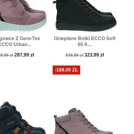
gowce Z Gore-Tex
Ocieplane Botki ECCO Soft


Szybki podgląd
Szybki podgląd
ECCO Urban...
60 K...
Rozmiary:
39
Rozmiary:
39,
40
ena
Cena
Cena
Cena
287,99 zł
323,99 zł
9,99 zł
539,99 zł
odstawowa
podstawowa
-188,00 ZŁ