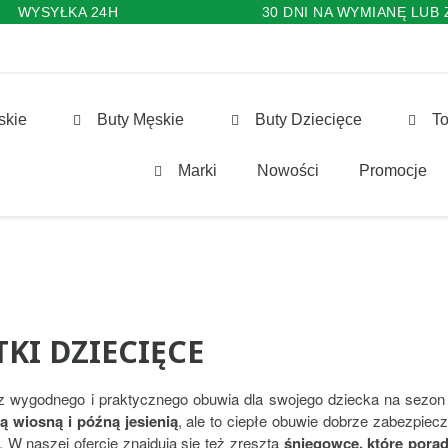
WYSYŁKA 24H
30 DNI NA WYMIANĘ LUB
skie
Buty Męskie
Buty Dziecięce
To
Marki
Nowości
Promocje
KI DZIECIĘCE
 wygodnego i praktycznego obuwia dla swojego dziecka na sezon
 wiosną i późną jesienią
, ale to ciepłe obuwie dobrze zabezpie
 W naszej ofercie znajdują się też zresztą
śniegowce, które porad