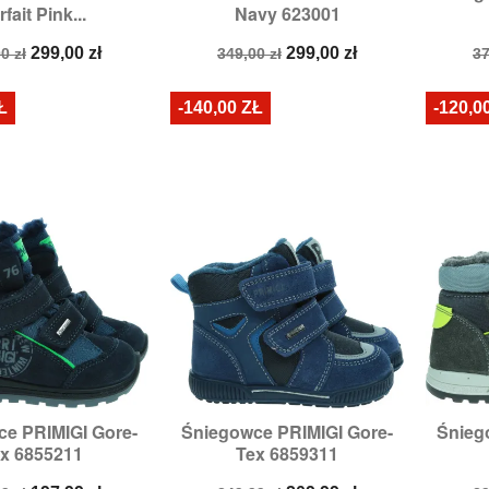
fait Pink...
Navy 623001
ry:
23,
24,
25,
26
Rozmiary:
23,
24,
25,
26
a
Cena
Cena
Cena
C
299,00 zł
299,00 zł
0 zł
349,00 zł
37
stawowa
podstawowa
p
Ł
-140,00 ZŁ
-120,0
e PRIMIGI Gore-
Śniegowce PRIMIGI Gore-
Śnieg

zybki podgląd
Szybki podgląd
x 6855211
Tex 6859311
zmiary:
26
Rozmiary:
26
R