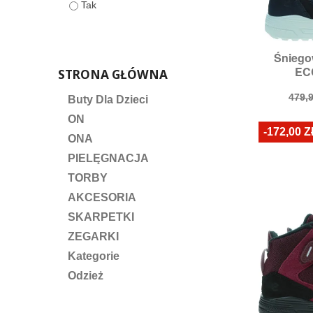
Tak
Śniego

S
ECC
STRONA GŁÓWNA
Ro
Cen
479,9
Buty Dla Dzieci
pod
ON
-172,00 Z
ONA
PIELĘGNACJA
TORBY
AKCESORIA
SKARPETKI
ZEGARKI
Kategorie
Odzież