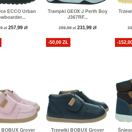
wce ECCO Urban
Trampki GEOX J Perth Boy
Trzew

zybki podgląd
Szybki podgląd
wboarder...
J367RF...
:
27,
28,
29,
30,
31,
Rozmiary:
31,
32,
33,
36
Ro
34
a
Cena
Cena
Cena
C
257,99 zł
231,99 zł
9 zł
289,99 zł
33
stawowa
podstawowa
p
-50,00 ZŁ
-152,0
i BOBUX Grover
Trzewiki BOBUX Grover
Śnieg

zybki podgląd
Szybki podgląd