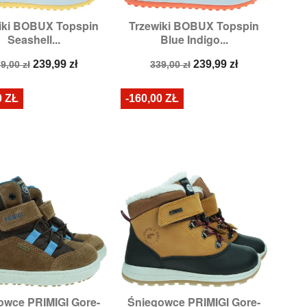
iki BOBUX Topspin
Trzewiki BOBUX Topspin


Szybki podgląd
Szybki podgląd
Seashell...
Blue Indigo...
zmiary:
23,
24,
25
Rozmiary:
23,
24,
25,
26
ena
Cena
Cena
Cena
239,99 zł
239,99 zł
9,00 zł
339,00 zł
odstawowa
podstawowa
0 ZŁ
-160,00 ZŁ
owce PRIMIGI Gore-
Śniegowce PRIMIGI Gore-


Szybki podgląd
Szybki podgląd