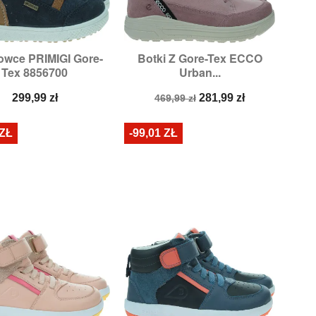
owce PRIMIGI Gore-
Botki Z Gore-Tex ECCO


Szybki podgląd
Szybki podgląd
Tex 8856700
Urban...
Rozmiary:
29
Rozmiary:
38,
39
Cena
Cena
Cena
299,99 zł
281,99 zł
469,99 zł
podstawowa
 ZŁ
-99,01 ZŁ