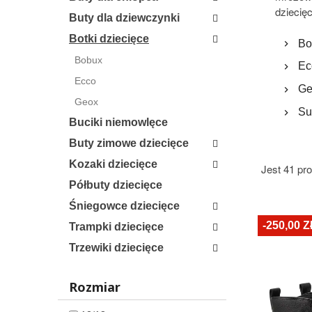
dziecię
Buty dla dziewczynki
Botki dziecięce
Bo
Bobux
Ec
Ecco
Ge
Geox
Su
Buciki niemowlęce
Buty zimowe dziecięce
Kozaki dziecięce
Jest 41 pr
Półbuty dziecięce
Śniegowce dziecięce
-250,00 Z
Trampki dziecięce
Trzewiki dziecięce
Rozmiar