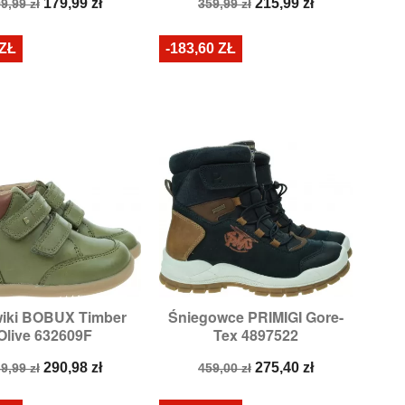
ena
Cena
Cena
Cena
179,99 zł
215,99 zł
9,99 zł
359,99 zł
odstawowa
podstawowa
 ZŁ
-183,60 ZŁ
wiki BOBUX Timber
Śniegowce PRIMIGI Gore-


Szybki podgląd
Szybki podgląd
Olive 632609F
Tex 4897522
iary:
23,
24,
25,
26
Rozmiary:
35,
39
ena
Cena
Cena
Cena
290,98 zł
275,40 zł
9,99 zł
459,00 zł
odstawowa
podstawowa