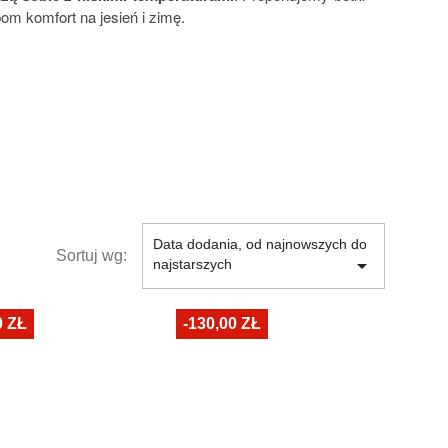
pom komfort na jesień i zimę.
Data dodania, od najnowszych do
Sortuj wg:

najstarszych
0 ZŁ
-130,00 ZŁ