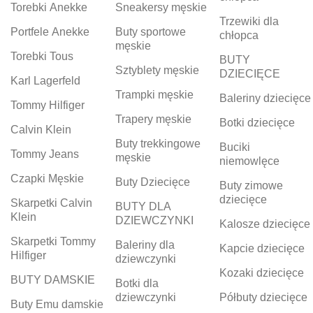
Torebki Anekke
Sneakersy męskie
Trzewiki dla
Portfele Anekke
Buty sportowe
chłopca
męskie
Torebki Tous
BUTY
Sztyblety męskie
DZIECIĘCE
Karl Lagerfeld
Trampki męskie
Baleriny dziecięce
Tommy Hilfiger
Trapery męskie
Botki dziecięce
Calvin Klein
Buty trekkingowe
Buciki
Tommy Jeans
męskie
niemowlęce
Czapki Męskie
Buty Dziecięce
Buty zimowe
dziecięce
Skarpetki Calvin
BUTY DLA
Klein
DZIEWCZYNKI
Kalosze dziecięce
Skarpetki Tommy
Baleriny dla
Kapcie dziecięce
Hilfiger
dziewczynki
Kozaki dziecięce
BUTY DAMSKIE
Botki dla
dziewczynki
Półbuty dziecięce
Buty Emu damskie