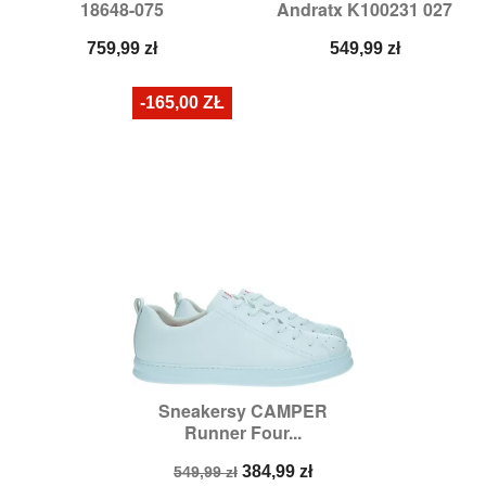
18648-075
Andratx K100231 027
Cena
Cena
759,99 zł
549,99 zł
-165,00 ZŁ
Sneakersy CAMPER
Runner Four...
Cena
Cena
384,99 zł
549,99 zł