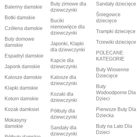
Buty zimowe dla
Sandały dziecięce
Baleriny damskie
dziewczynki
Śniegowce
Botki damskie
Buciki
dziecięce
niemowlęce dla
Czółena damskie
Trampki dziecięce
dziewczynki
Buty domowe
Trzewiki dziecięce
Japonki, Klapki
damskie
dla dziewczynki
POLECANE
Espadryl damskie
KATEGORIE
Kapcie dla
Japonk damskie
dziewczynki
Buty Wiosenne
Dziecięce
Kalosze damskie
Kalosze dla
dziewczynki
Buty
Klapki damskie
Wodoodporne Dla
Kozaki dla
Koturn damskie
Dzieci
dziewczynki
Kozak damksiei
Pierwsze Buty Dla
Półbuty dla
Dziecka
dziewczynki
Mokasyny
damskie
Buty na Lato Dla
Sandały dla
Dzieci
dziewczynki
Półbuty damskie