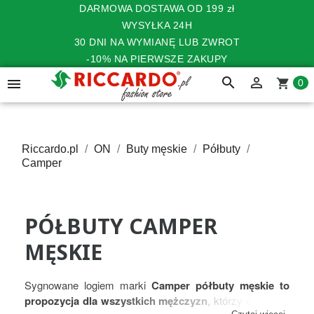
DARMOWA DOSTAWA OD 199 zł
WYSYŁKA 24H
30 DNI NA WYMIANĘ LUB ZWROT
-10% NA PIERWSZE ZAKUPY
search


shopping_cart
0
Riccardo.pl
ON
Buty męskie
Półbuty
Camper
PÓŁBUTY CAMPER
MĘSKIE
Sygnowane logiem marki
Camper półbuty męskie to
propozycja dla wszystkich mężczyzn
, którzy doceniają