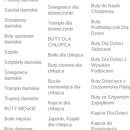
Buty do Nauki
Śniegowce dla
Sandał damskie
Chodzenia
dziewczynki
Sneakersy
Buty
Trampki dla
damskie
Profilaktyczne Dla
dziewczynki
Dzieci
Buty sportowe
BUTY DLA
damskie
Buty Dla Dzieci
CHŁOPCA
Skórzane
Szpilki
Botki dla chłopca
Buty Dla Dzieci z
Sztyblety damskie
Buty zimowe dla
Wysokim
chłopca
Podbiciem
Śniegowce
damskie
Buciki
Buty Dziecięce z
niemowlęce dla
Usztywnioną Piętą
Trampki damskie
chłopca
Buty ze Sztywnym
Trapery damskie
Kapcie dla
Zapiętkiem
BUTY MĘSKIE
chłopca
Kapcie Dla Dzieci
Botki męskie
Japonki, Klapki
Kapcie do
dla chłopca
Buty domowe
Przedszkola