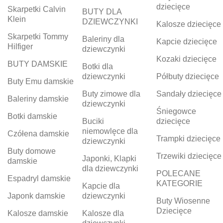
dziecięce
Skarpetki Calvin
BUTY DLA
Klein
DZIEWCZYNKI
Kalosze dziecięce
Skarpetki Tommy
Baleriny dla
Kapcie dziecięce
Hilfiger
dziewczynki
Kozaki dziecięce
BUTY DAMSKIE
Botki dla
dziewczynki
Półbuty dziecięce
Buty Emu damskie
Buty zimowe dla
Sandały dziecięce
Baleriny damskie
dziewczynki
Śniegowce
Botki damskie
Buciki
dziecięce
niemowlęce dla
Czółena damskie
Trampki dziecięce
dziewczynki
Buty domowe
Trzewiki dziecięce
Japonki, Klapki
damskie
dla dziewczynki
POLECANE
Espadryl damskie
KATEGORIE
Kapcie dla
Japonk damskie
dziewczynki
Buty Wiosenne
Dziecięce
Kalosze damskie
Kalosze dla