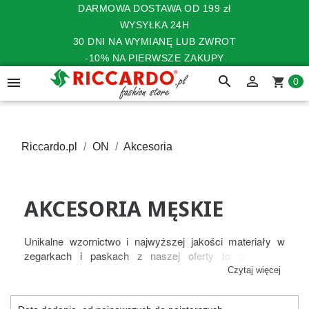
DARMOWA DOSTAWA OD 199 zł
WYSYŁKA 24H
30 DNI NA WYMIANĘ LUB ZWROT
-10% NA PIERWSZE ZAKUPY
search


shopping_cart
0
Riccardo.pl
ON
Akcesoria
AKCESORIA MĘSKIE
Unikalne wzornictwo i najwyższej jakości materiały w
zegarkach i paskach z naszej oferty to gwarancja
zadowolenia każdego użytkownika. Doskonały wybór dla
Czytaj więcej
osób lubiących się wyróżniać i ceniących klasyczną
elegancję.