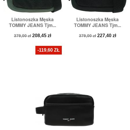
Listonoszka Męska
Listonoszka Męska
TOMMY JEANS Tjm...
TOMMY JEANS Tjm...
Cena
Cena
Cena
Cena
208,45 zł
227,40 zł
379,00 zł
379,00 zł
podstawowa
podstawowa
-119,60 ZŁ