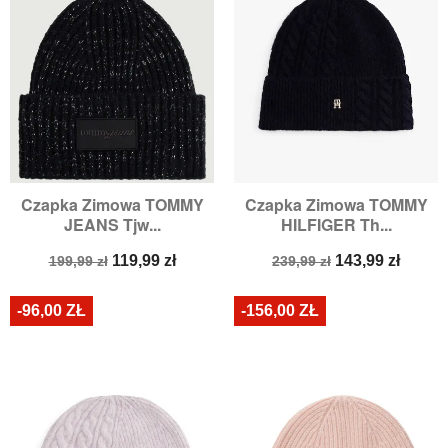
Czapka Zimowa TOMMY
Czapka Zimowa TOMMY
JEANS Tjw...
HILFIGER Th...
Cena
Cena
Cena
Cena
119,99 zł
143,99 zł
199,99 zł
239,99 zł
podstawowa
podstawowa
-96,00 ZŁ
-156,00 ZŁ