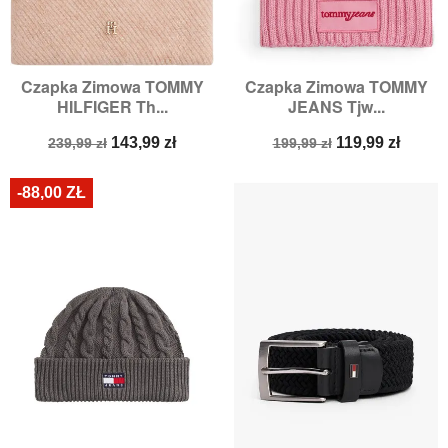
Czapka Zimowa TOMMY
Czapka Zimowa TOMMY
HILFIGER Th...
JEANS Tjw...
Cena
Cena
Cena
Cena
143,99 zł
119,99 zł
239,99 zł
199,99 zł
podstawowa
podstawowa
-88,00 ZŁ