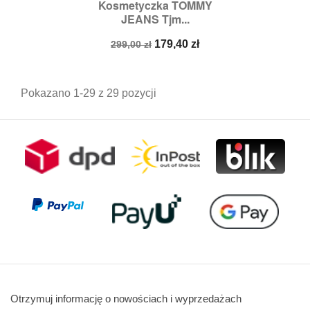
Kosmetyczka TOMMY
JEANS Tjm...
Cena
Cena
179,40 zł
299,00 zł
podstawowa
Pokazano 1-29 z 29 pozycji
Otrzymuj informację o nowościach i wyprzedażach