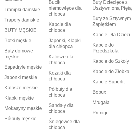
Buciki
Buty Dziecięce z
niemowlęce dla
Usztywnioną Piętą
Trampki damskie
chłopca
Buty ze Sztywnym
Trapery damskie
Kapcie dla
Zapiętkiem
BUTY MĘSKIE
chłopca
Kapcie Dla Dzieci
Botki męskie
Japonki, Klapki
Kapcie do
dla chłopca
Buty domowe
Przedszkola
męskie
Kalosze dla
Kapcie do Szkoły
chłopca
Espadryle męskie
Kapcie do Żłobka
Kozaki dla
Japonki męskie
chłopca
Kapcie Superfit
Kalosze męskie
Półbuty dla
Bobux
chłopca
Klapki męskie
Mrugała
Sandały dla
Mokasyny męskie
chłopca
Primigi
Półbuty męskie
Śniegowce dla
chłopca