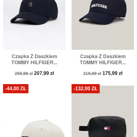
Czapka Z Daszkiem
Czapka Z Daszkiem
TOMMY HILFIGER...
TOMMY HILFIGER...
Cena
Cena
Cena
Cena
207,99 zł
175,99 zł
259,99 zł
219,99 zł
podstawowa
podstawowa
-44,00 ZŁ
-132,00 ZŁ