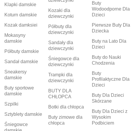
dziewczynki
Buty
Klapki damskie
Wodoodporne Dla
Kozaki dla
Koturn damskie
Dzieci
dziewczynki
Kozak damksiei
Pierwsze Buty Dla
Półbuty dla
Dziecka
dziewczynki
Mokasyny
damskie
Buty na Lato Dla
Sandały dla
Dzieci
dziewczynki
Półbuty damskie
Buty do Nauki
Śniegowce dla
Sandał damskie
Chodzenia
dziewczynki
Sneakersy
Buty
Trampki dla
damskie
Profilaktyczne Dla
dziewczynki
Dzieci
Buty sportowe
BUTY DLA
damskie
Buty Dla Dzieci
CHŁOPCA
Skórzane
Szpilki
Botki dla chłopca
Buty Dla Dzieci z
Sztyblety damskie
Buty zimowe dla
Wysokim
chłopca
Podbiciem
Śniegowce
damskie