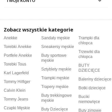
TWOJE KONTO

Zobacz wszystkie kategorie
Anekke
Sandały męskie
Trampki dla
chłopca
Torebki Anekke
Sneakersy męskie
Trzewiki dla
Portfele Anekke
Buty sportowe
chłopca
męskie
Torebki Tous
BUTY
Sztyblety męskie
DZIECIĘCE
Karl Lagerfeld
Trampki męskie
Baleriny dziecięce
Tommy Hilfiger
Trapery męskie
Botki dziecięce
Calvin Klein
Buty trekkingowe
Buciki
Tommy Jeans
męskie
niemowlęce
Czapki Męskie
Buty Dziecięce
Buty zimowe