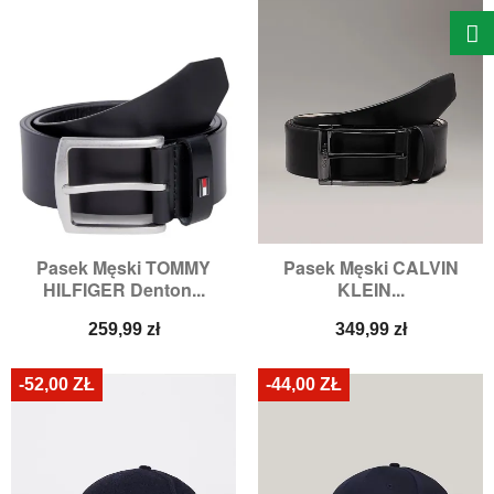
Pasek Męski TOMMY
Pasek Męski CALVIN
HILFIGER Denton...
KLEIN...
Cena
Cena
259,99 zł
349,99 zł
-52,00 ZŁ
-44,00 ZŁ