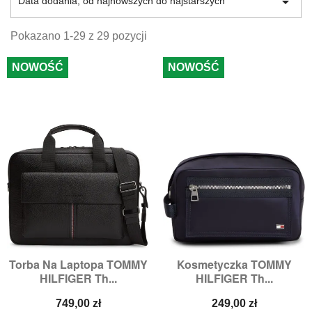

Data dodania, od najnowszych do najstarszych
Pokazano 1-29 z 29 pozycji
NOWOŚĆ
NOWOŚĆ
Torba Na Laptopa TOMMY
Kosmetyczka TOMMY
HILFIGER Th...
HILFIGER Th...
Cena
Cena
749,00 zł
249,00 zł