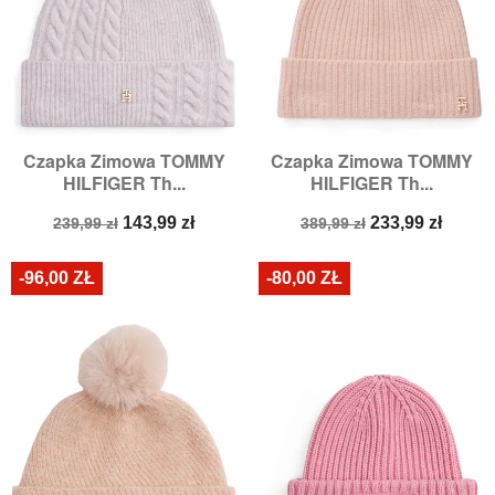
Czapka Zimowa TOMMY
Czapka Zimowa TOMMY
HILFIGER Th...
HILFIGER Th...
Cena
Cena
Cena
Cena
143,99 zł
233,99 zł
239,99 zł
389,99 zł
podstawowa
podstawowa
-96,00 ZŁ
-80,00 ZŁ