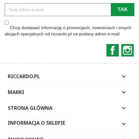
Chcę dostawać informację o promocjach, nowościach i innych
akcjach specjalnych od riccardo.pl na podany adres e-mail
Faceboo
In
RICCARDO.PL

MARKI

STRONA GŁÓWNA

INFORMACJA O SKLEPIE
