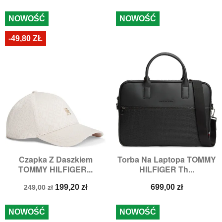
NOWOŚĆ
NOWOŚĆ
-49,80 ZŁ
Czapka Z Daszkiem
Torba Na Laptopa TOMMY
TOMMY HILFIGER...
HILFIGER Th...
Cena
Cena
Cena
199,20 zł
699,00 zł
249,00 zł
podstawowa
NOWOŚĆ
NOWOŚĆ