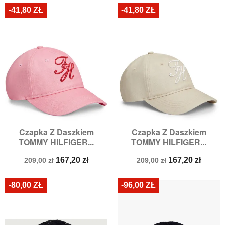
-41,80 ZŁ
-41,80 ZŁ
Czapka Z Daszkiem
Czapka Z Daszkiem
TOMMY HILFIGER...
TOMMY HILFIGER...
Cena
Cena
Cena
Cena
167,20 zł
167,20 zł
209,00 zł
209,00 zł
podstawowa
podstawowa
-80,00 ZŁ
-96,00 ZŁ