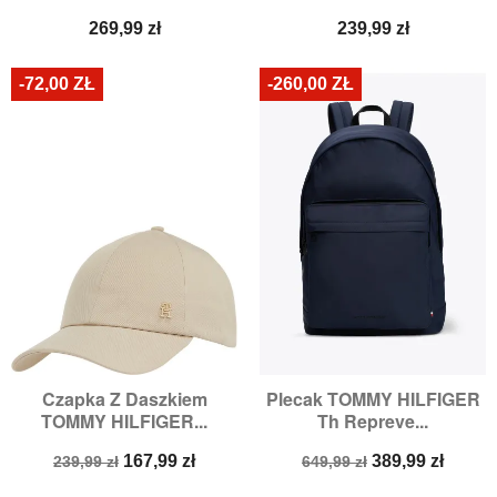
Cena
Cena
269,99 zł
239,99 zł
-72,00 ZŁ
-260,00 ZŁ
Czapka Z Daszkiem
Plecak TOMMY HILFIGER
TOMMY HILFIGER...
Th Repreve...
Cena
Cena
Cena
Cena
167,99 zł
389,99 zł
239,99 zł
649,99 zł
podstawowa
podstawowa