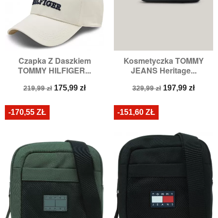
Czapka Z Daszkiem
Kosmetyczka TOMMY
TOMMY HILFIGER...
JEANS Heritage...
Cena
Cena
Cena
Cena
175,99 zł
197,99 zł
219,99 zł
329,99 zł
podstawowa
podstawowa
-170,55 ZŁ
-151,60 ZŁ