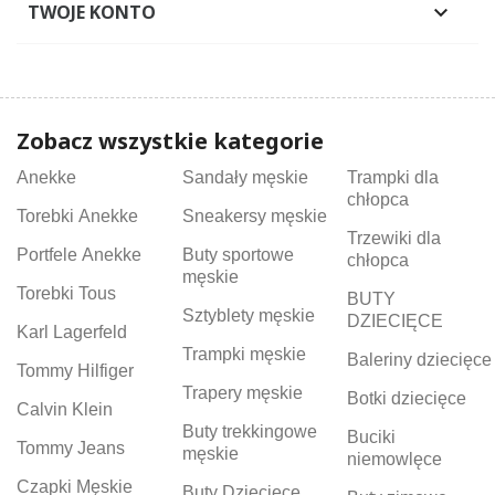
TWOJE KONTO

Zobacz wszystkie kategorie
Anekke
Sandały męskie
Trampki dla
chłopca
Torebki Anekke
Sneakersy męskie
Trzewiki dla
Portfele Anekke
Buty sportowe
chłopca
męskie
Torebki Tous
BUTY
Sztyblety męskie
DZIECIĘCE
Karl Lagerfeld
Trampki męskie
Baleriny dziecięce
Tommy Hilfiger
Trapery męskie
Botki dziecięce
Calvin Klein
Buty trekkingowe
Buciki
Tommy Jeans
męskie
niemowlęce
Czapki Męskie
Buty Dziecięce