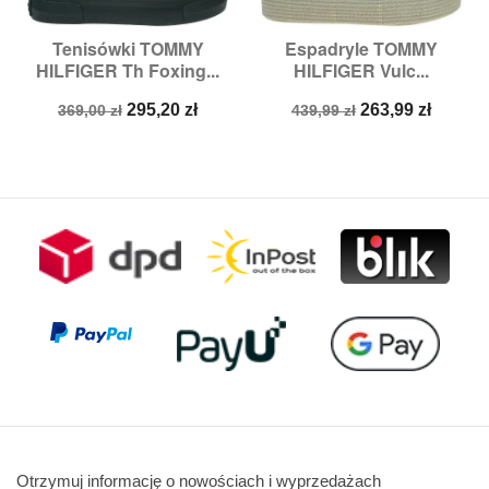
Tenisówki TOMMY
Espadryle TOMMY
HILFIGER Th Foxing...
HILFIGER Vulc...
Cena
Cena
Cena
Cena
295,20 zł
263,99 zł
369,00 zł
439,99 zł
podstawowa
podstawowa
Otrzymuj informację o nowościach i wyprzedażach