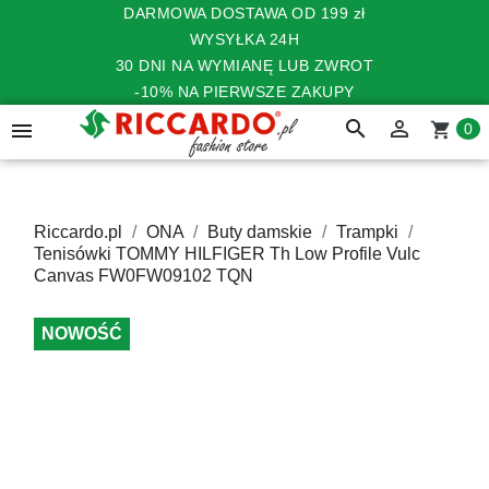
DARMOWA DOSTAWA OD 199 zł
WYSYŁKA 24H
30 DNI NA WYMIANĘ LUB ZWROT
-10% NA PIERWSZE ZAKUPY
search


shopping_cart
0
Riccardo.pl
ONA
Buty damskie
Trampki
Tenisówki TOMMY HILFIGER Th Low Profile Vulc
Canvas FW0FW09102 TQN
NOWOŚĆ