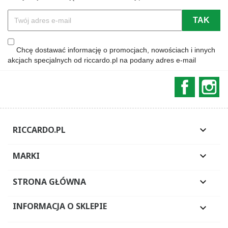
Chcę dostawać informację o promocjach, nowościach i innych
akcjach specjalnych od riccardo.pl na podany adres e-mail
Faceboo
In
RICCARDO.PL

MARKI

STRONA GŁÓWNA

INFORMACJA O SKLEPIE
