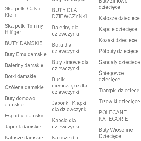
Buty zimowe
dziecięce
Skarpetki Calvin
BUTY DLA
Klein
DZIEWCZYNKI
Kalosze dziecięce
Skarpetki Tommy
Baleriny dla
Kapcie dziecięce
Hilfiger
dziewczynki
Kozaki dziecięce
BUTY DAMSKIE
Botki dla
dziewczynki
Półbuty dziecięce
Buty Emu damskie
Buty zimowe dla
Sandały dziecięce
Baleriny damskie
dziewczynki
Śniegowce
Botki damskie
Buciki
dziecięce
niemowlęce dla
Czółena damskie
Trampki dziecięce
dziewczynki
Buty domowe
Trzewiki dziecięce
Japonki, Klapki
damskie
dla dziewczynki
POLECANE
Espadryl damskie
KATEGORIE
Kapcie dla
Japonk damskie
dziewczynki
Buty Wiosenne
Dziecięce
Kalosze damskie
Kalosze dla