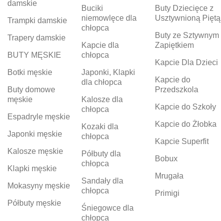
damskie
Buciki
Buty Dziecięce z
niemowlęce dla
Usztywnioną Piętą
Trampki damskie
chłopca
Buty ze Sztywnym
Trapery damskie
Kapcie dla
Zapiętkiem
BUTY MĘSKIE
chłopca
Kapcie Dla Dzieci
Botki męskie
Japonki, Klapki
Kapcie do
dla chłopca
Buty domowe
Przedszkola
męskie
Kalosze dla
Kapcie do Szkoły
chłopca
Espadryle męskie
Kapcie do Żłobka
Kozaki dla
Japonki męskie
chłopca
Kapcie Superfit
Kalosze męskie
Półbuty dla
Bobux
chłopca
Klapki męskie
Mrugała
Sandały dla
Mokasyny męskie
chłopca
Primigi
Półbuty męskie
Śniegowce dla
chłopca