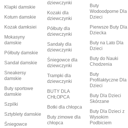
dziewczynki
Buty
Klapki damskie
Wodoodporne Dla
Kozaki dla
Koturn damskie
Dzieci
dziewczynki
Kozak damksiei
Pierwsze Buty Dla
Półbuty dla
Dziecka
dziewczynki
Mokasyny
damskie
Buty na Lato Dla
Sandały dla
Dzieci
dziewczynki
Półbuty damskie
Buty do Nauki
Śniegowce dla
Sandał damskie
Chodzenia
dziewczynki
Sneakersy
Buty
Trampki dla
damskie
Profilaktyczne Dla
dziewczynki
Dzieci
Buty sportowe
BUTY DLA
damskie
Buty Dla Dzieci
CHŁOPCA
Skórzane
Szpilki
Botki dla chłopca
Buty Dla Dzieci z
Sztyblety damskie
Buty zimowe dla
Wysokim
chłopca
Podbiciem
Śniegowce