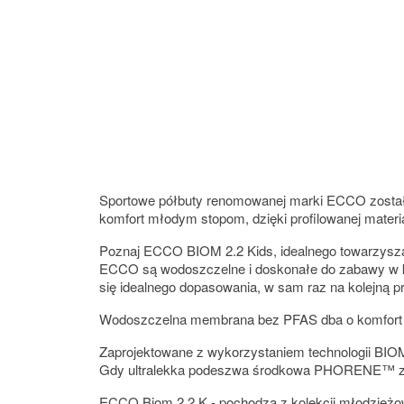
Sportowe półbuty renomowanej marki ECCO zostały
komfort młodym stopom, dzięki profilowanej materi
Poznaj ECCO BIOM 2.2 Kids, idealnego towarzysza 
ECCO są wodoszczelne i doskonałe do zabawy w ka
się idealnego dopasowania, w sam raz na kolejną p
Wodoszczelna membrana bez PFAS dba o komfort i 
Zaprojektowane z wykorzystaniem technologii BIO
Gdy ultralekka podeszwa środkowa PHORENE™ zape
ECCO Biom 2.2 K - pochodzą z kolekcji młodzieżo