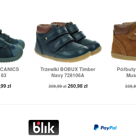
ECANICS
Trzewiki BOBUX Timber
Półbut


odgląd
Szybki podgląd
Sz
183
Navy 728106A
Mus
:
20
Rozmiary:
19
Roz
na
Cena
Cena
Cen
,99 zł
260,98 zł
309,99 zł
339,9
a
podstawowa
pod