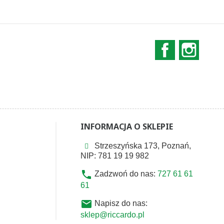
Facebook
Instag
INFORMACJA O SKLEPIE
Strzeszyńska 173, Poznań,
NIP: 781 19 19 982
phone
Zadzwoń do nas:
727 61 61
61
email
Napisz do nas:
sklep@riccardo.pl