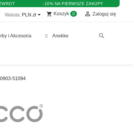
 ZWROT
-10% NA PIERWSZE ZAKUPY

shopping_cart

Koszyk
0
Zaloguj się
Waluta:
PLN zł
search
rby i Akcesoria
Anekke
10903-51094