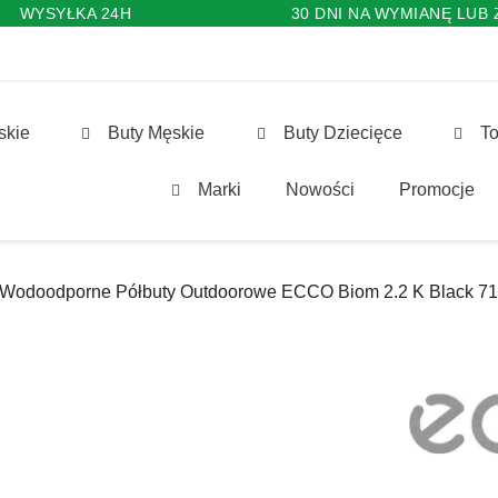
WYSYŁKA 24H
30 DNI NA WYMIANĘ LUB
skie
Buty Męskie
Buty Dziecięce
To
Marki
Nowości
Promocje
Wodoodporne Półbuty Outdoorowe ECCO Biom 2.2 K Black 7