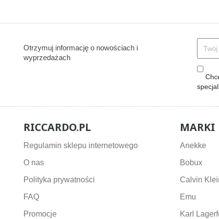
Otrzymuj informację o nowościach i
wyprzedażach
Chcę
specja
RICCARDO.PL
MARKI
Regulamin sklepu internetowego
Anekke
O nas
Bobux
Polityka prywatności
Calvin Klei
FAQ
Emu
Promocje
Karl Lagerf