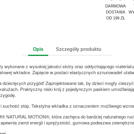
DARMOWA
DOSTAWA
WY
OD 199 ZŁ
Opis
Szczegóły produktu
 wykonane z wysokiej jakości skóry oraz oddychającego materiał
ałowej wkładce. Zapięcie w postaci elastycznych sznurowadeł ułatw
dziecięcych przygód! Zaprojektowane tak, by dzieci mogły cieszyć
łużach. Praktyczny niski krój z pojedynczym paskiem umożliwiają
rzygodę.
suchość stóp. Tekstylna wkładka z oznaczeniem możliwego wzrost
M® NATURAL MOTION®, która zachęca do bardziej naturalnego ruchu 
wnia zwrot energii i sprężystość, gumowa podeszwa zewnętrzna d
wej.