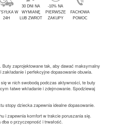
30 DNI NA
-10% NA
SYŁKA W
WYMIANĘ
PIERWSZE
FACHOWA
24H
LUB ZWROT
ZAKUPY
POMOC
u. Buty zaprojektowane tak, aby dawać maksymalny
i zakładanie i perfekcyjne dopasowanie obuwia.
 się w nich swobodą podczas aktywności, te buty
cym łatwe wkładanie i zdejmowanie. Spodziewaj
u stopy dziecka zapewnia idealne dopasowanie.
i zapewnia komfort w trakcie poruszania się.
ba o przyczepność i trwałość.