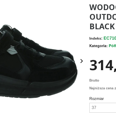
WODO
OUTDO
BLACK 
EC710
Indeks:
Pół
Kategoria:
314,

Brutto
Najniższa cena z
Rozmiar