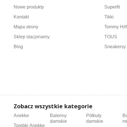
Nowe produkty
Superfit
Kontakt
Tikki
Mapa strony
Tommy Hilf
Sklep stacjonarny
TOUS
Blog
Sneakersy 
Zobacz wszystkie kategorie
Anekke
Baleriny
Półbuty
B
damskie
damskie
m
Torebki Anekke