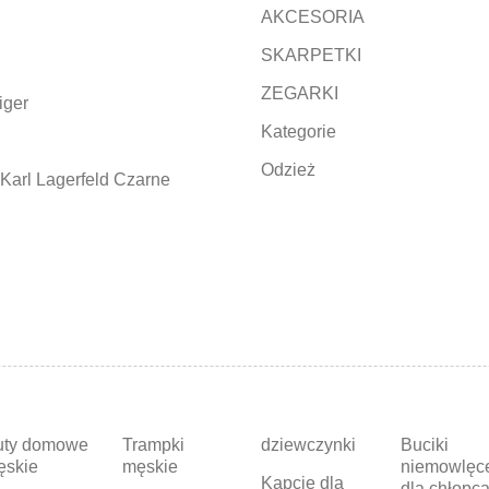
AKCESORIA
SKARPETKI
ZEGARKI
iger
Kategorie
Odzież
Karl Lagerfeld Czarne
uty domowe
Trampki
dziewczynki
Buciki
ęskie
męskie
niemowlęc
Kapcie dla
dla chłopc