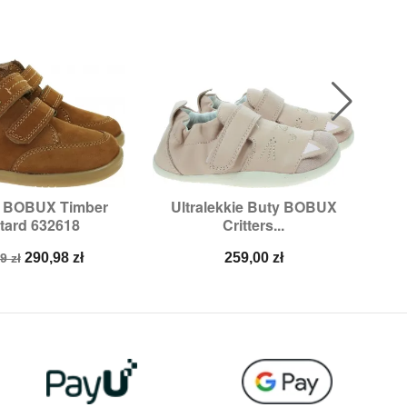
y BOBUX Timber
Ultralekkie Buty BOBUX
B

ybki podgląd
Szybki podgląd
tard 632618
Critters...
miary:
23,
25
Rozmiary:
21,
22
a
Cena
Cena
290,98 zł
259,00 zł
9 zł
stawowa