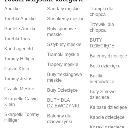
Anekke
Sandały męskie
Trampki dla
chłopca
Torebki Anekke
Sneakersy męskie
Trzewiki dla
Portfele Anekke
Buty sportowe
chłopca
męskie
Torebki Tous
BUTY
Sztyblety męskie
DZIECIĘCE
Karl Lagerfeld
Trampki męskie
Baleriny dziecięce
Tommy Hilfiger
Trapery męskie
Botki dziecięce
Calvin Klein
Buty trekkingowe
Buciki
Tommy Jeans
męskie
niemowlęce
Czapki Męskie
Buty Dziecięce
Buty zimowe
dziecięce
Skarpetki Calvin
BUTY DLA
Klein
DZIEWCZYNKI
Kalosze dziecięce
Skarpetki Tommy
Baleriny dla
Kapcie dziecięce
Hilfiger
dziewczynki
Kozaki dziecięce