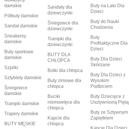
damskie
Buty na Lato Dla
Sandały dla
Dzieci
dziewczynki
Półbuty damskie
Buty do Nauki
Śniegowce dla
Sandał damskie
Chodzenia
dziewczynki
Sneakersy
Buty
Trampki dla
damskie
Profilaktyczne Dla
dziewczynki
Dzieci
Buty sportowe
BUTY DLA
damskie
Buty Dla Dzieci
CHŁOPCA
Skórzane
Szpilki
Botki dla chłopca
Buty Dla Dzieci z
Sztyblety damskie
Buty zimowe dla
Wysokim
chłopca
Podbiciem
Śniegowce
damskie
Buciki
Buty Dziecięce z
niemowlęce dla
Usztywnioną Piętą
Trampki damskie
chłopca
Buty ze Sztywnym
Trapery damskie
Kapcie dla
Zapiętkiem
BUTY MĘSKIE
chłopca
Kapcie Dla Dzieci