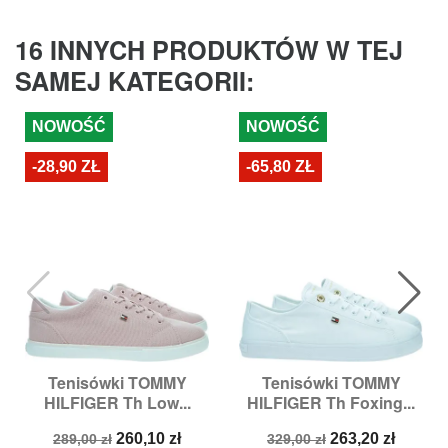
16 INNYCH PRODUKTÓW W TEJ
SAMEJ KATEGORII:
NOWOŚĆ
NOWOŚĆ
-28,90 ZŁ
-65,80 ZŁ
Tenisówki TOMMY
Tenisówki TOMMY
HILFIGER Th Low...
HILFIGER Th Foxing...
Cena
Cena
Cena
Cena
260,10 zł
263,20 zł
289,00 zł
329,00 zł