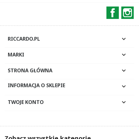
Faceboo
In
RICCARDO.PL

MARKI

STRONA GŁÓWNA

INFORMACJA O SKLEPIE

TWOJE KONTO

Zobacz wszystkie kategorie