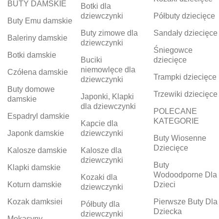
BUTY DAMSKIE
Botki dla
dziewczynki
Półbuty dziecięce
Buty Emu damskie
Buty zimowe dla
Sandały dziecięce
Baleriny damskie
dziewczynki
Śniegowce
Botki damskie
Buciki
dziecięce
niemowlęce dla
Czółena damskie
Trampki dziecięce
dziewczynki
Buty domowe
Trzewiki dziecięce
Japonki, Klapki
damskie
dla dziewczynki
POLECANE
Espadryl damskie
KATEGORIE
Kapcie dla
Japonk damskie
dziewczynki
Buty Wiosenne
Dziecięce
Kalosze damskie
Kalosze dla
dziewczynki
Buty
Klapki damskie
Wodoodporne Dla
Kozaki dla
Koturn damskie
Dzieci
dziewczynki
Kozak damksiei
Pierwsze Buty Dla
Półbuty dla
Dziecka
dziewczynki
Mokasyny