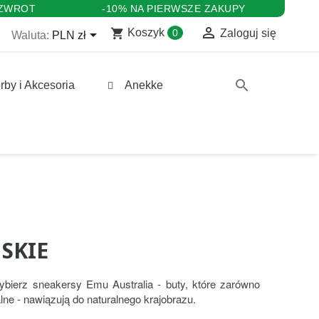
 ZWROT
-10% NA PIERWSZE ZAKUPY

shopping_cart

Koszyk
0
Zaloguj się
Waluta:
PLN zł
search
rby i Akcesoria
Anekke
SKIE
bierz sneakersy Emu Australia - buty, które zarówno
alne - nawiązują do naturalnego krajobrazu.