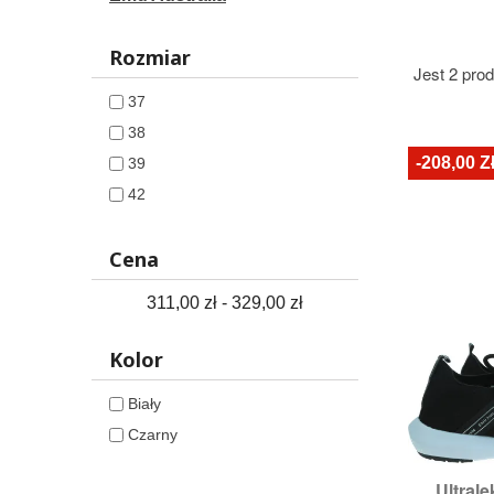
Rozmiar
Jest 2 pro
37
38
-208,00 Z
39
42
Cena
311,00 zł - 329,00 zł
Kolor
Biały
Czarny
Ultral

S