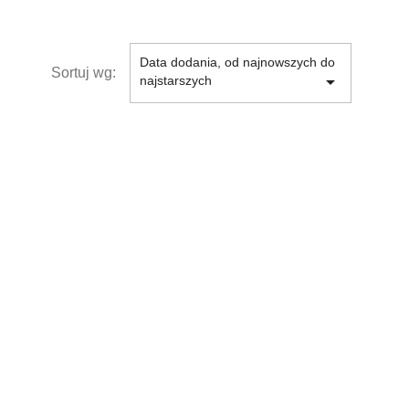
Data dodania, od najnowszych do
Sortuj wg:

najstarszych