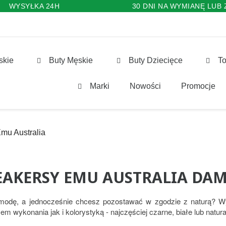
WYSYŁKA 24H
30 DNI NA WYMIANĘ LUB
skie
Buty Męskie
Buty Dziecięce
To
Marki
Nowości
Promocje
mu Australia
EAKERSY EMU AUSTRALIA DAM
modę, a jednocześnie chcesz pozostawać w zgodzie z naturą? Wy
em wykonania jak i kolorystyką - najczęściej czarne, białe lub natur