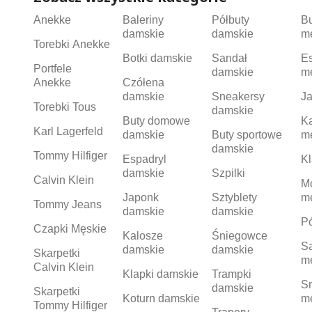
Anekke
Baleriny
Półbuty
B
damskie
damskie
m
Torebki Anekke
Botki damskie
Sandał
Es
Portfele
damskie
m
Anekke
Czółena
damskie
Sneakersy
Ja
Torebki Tous
damskie
Buty domowe
K
Karl Lagerfeld
damskie
Buty sportowe
m
damskie
Tommy Hilfiger
Espadryl
Kl
damskie
Szpilki
Calvin Klein
M
Japonk
Sztyblety
m
Tommy Jeans
damskie
damskie
Pó
Czapki Męskie
Kalosze
Śniegowce
S
damskie
damskie
Skarpetki
m
Calvin Klein
Klapki damskie
Trampki
S
damskie
Skarpetki
Koturn damskie
m
Tommy Hilfiger