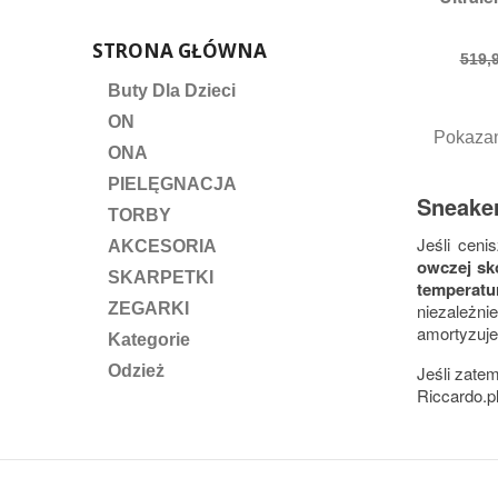
Rozmi
STRONA GŁÓWNA
Cen
519,9
pod
Buty Dla Dzieci
ON
Pokazan
ONA
PIELĘGNACJA
Sneaker
TORBY
Jeśli cen
AKCESORIA
owczej sk
SKARPETKI
temperatu
niezależni
ZEGARKI
amortyzuje
Kategorie
Jeśli zate
Odzież
Riccardo.pl