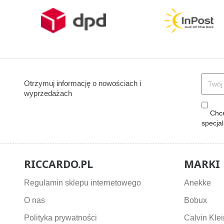
Otrzymuj informację o nowościach i
wyprzedażach
Chcę
specja
RICCARDO.PL
MARKI
Regulamin sklepu internetowego
Anekke
O nas
Bobux
Polityka prywatności
Calvin Klei