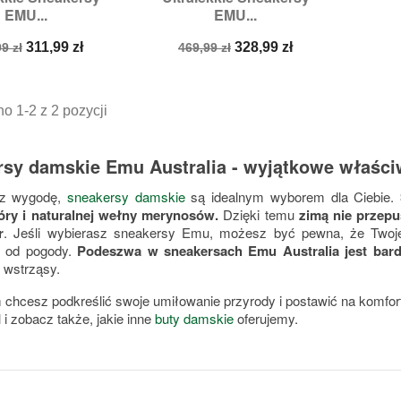
EMU...
EMU...
ary:
37,
38,
39
Rozmiary:
38,
42
a
Cena
Cena
Cena
311,99 zł
328,99 zł
9 zł
469,99 zł
stawowa
podstawowa
o 1-2 z 2 pozycji
sy damskie Emu Australia - wyjątkowe właści
isz wygodę,
sneakersy damskie
są idealnym wyborem dla Ciebie.
óry i naturalnej wełny merynosów.
Dzięki temu
zimą nie przepu
r
. Jeśli wybierasz sneakersy Emu, możesz być pewna, że Twoj
e od pogody.
Podeszwa w sneakersach Emu Australia jest bardz
 wstrząsy.
m chcesz podkreślić swoje umiłowanie przyrody i postawić na komfo
 i zobacz także, jakie inne
buty damskie
oferujemy.