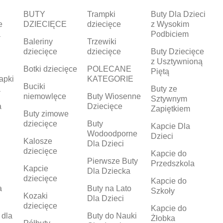
BUTY
Trampki
Buty Dla Dzieci
e
DZIECIĘCE
dziecięce
z Wysokim
a
Podbiciem
Baleriny
Trzewiki
dziecięce
dziecięce
Buty Dziecięce
z Usztywnioną
Botki dziecięce
POLECANE
Piętą
apki
KATEGORIE
Buciki
a
Buty ze
niemowlęce
Buty Wiosenne
Sztywnym
a
Dziecięce
Zapiętkiem
Buty zimowe
dziecięce
Buty
Kapcie Dla
Wodoodporne
Dzieci
Kalosze
Dla Dzieci
dziecięce
Kapcie do
Pierwsze Buty
Przedszkola
Kapcie
Dla Dziecka
dziecięce
Kapcie do
a
Buty na Lato
Szkoły
Kozaki
Dla Dzieci
dziecięce
Kapcie do
 dla
Buty do Nauki
Żłobka