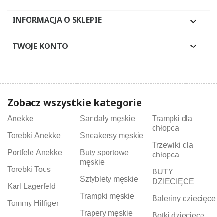
INFORMACJA O SKLEPIE

TWOJE KONTO

Zobacz wszystkie kategorie
Anekke
Sandały męskie
Trampki dla
chłopca
Torebki Anekke
Sneakersy męskie
Trzewiki dla
Portfele Anekke
Buty sportowe
chłopca
męskie
Torebki Tous
BUTY
Sztyblety męskie
DZIECIĘCE
Karl Lagerfeld
Trampki męskie
Baleriny dziecięce
Tommy Hilfiger
Trapery męskie
Botki dziecięce