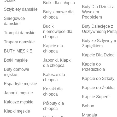
Szpilki
Botki dla chłopca
Buty Dla Dzieci z
Sztyblety damskie
Buty zimowe dla
Wysokim
chłopca
Podbiciem
Śniegowce
damskie
Buciki
Buty Dziecięce z
niemowlęce dla
Usztywnioną Piętą
Trampki damskie
chłopca
Buty ze Sztywnym
Trapery damskie
Kapcie dla
Zapiętkiem
BUTY MĘSKIE
chłopca
Kapcie Dla Dzieci
Botki męskie
Japonki, Klapki
Kapcie do
dla chłopca
Buty domowe
Przedszkola
męskie
Kalosze dla
Kapcie do Szkoły
chłopca
Espadryle męskie
Kapcie do Żłobka
Kozaki dla
Japonki męskie
chłopca
Kapcie Superfit
Kalosze męskie
Półbuty dla
Bobux
chłopca
Klapki męskie
Mrugała