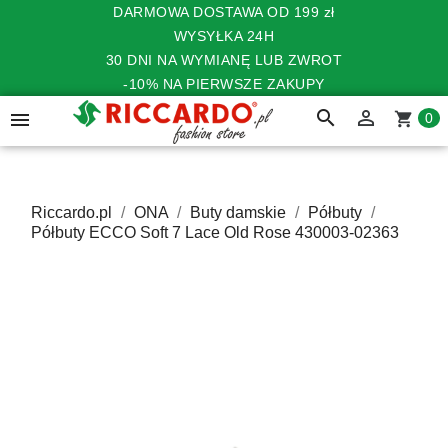
DARMOWA DOSTAWA OD 199 zł
WYSYŁKA 24H
30 DNI NA WYMIANĘ LUB ZWROT
-10% NA PIERWSZE ZAKUPY
search


shopping_cart
0
Riccardo.pl
ONA
Buty damskie
Półbuty
Półbuty ECCO Soft 7 Lace Old Rose 430003-02363