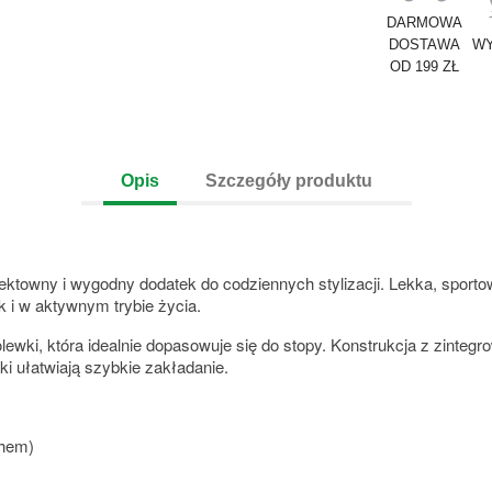
DARMOWA
DOSTAWA
WY
OD 199 ZŁ
Opis
Szczegóły produktu
fektowny i wygodny dodatek do codziennych stylizacji. Lekka, spo
k i w aktywnym trybie życia.
olewki, która idealnie dopasowuje się do stopy. Konstrukcja z zint
ki ułatwiają szybkie zakładanie.
chem)