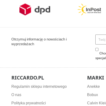
Otrzymuj informację o nowościach i
wyprzedażach
Chcę
specja
RICCARDO.PL
MARKI
Regulamin sklepu internetowego
Anekke
O nas
Bobux
Polityka prywatności
Calvin Klei