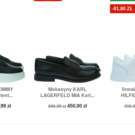
-81,80 ZŁ
TOMMY
Mokasyny KARL
Snea


odgląd
Szybki podgląd
Sz
ent...
LAGERFELD MIA Karl...
HILFIG
,
40,
41
Rozmiary:
40
Roz
na
Cena
Cena
Cen
,99 zł
450,00 zł
899,99 zł
409,0
a
podstawowa
pod