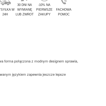
30 DNI NA
-10% NA
SYŁKA W
WYMIANĘ
PIERWSZE
FACHOWA
24H
LUB ZWROT
ZAKUPY
POMOC
rtowa forma połączona z modnym designem sprawia,
egrowanym językiem zapewnia jeszcze lepsze