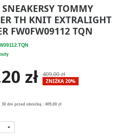
E SNEAKERSY TOMMY
GER TH KNIT EXTRALIGHT
R FW0FW09112 TQN
W09112.TQN
buty
20 zł
409,00 zł
ZNIŻKA 20%
 30 dni przed obniżką :
409,00 zł