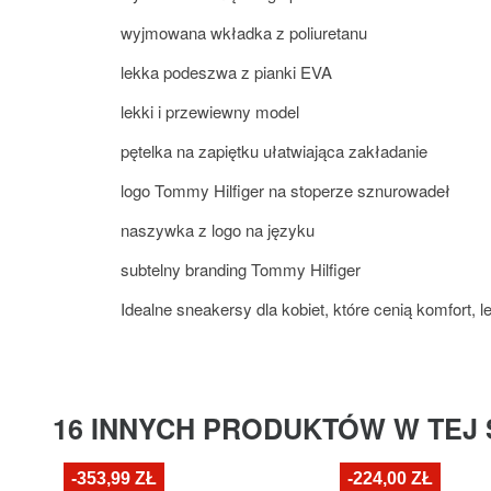
wyjmowana wkładka z poliuretanu
lekka podeszwa z pianki EVA
lekki i przewiewny model
pętelka na zapiętku ułatwiająca zakładanie
logo Tommy Hilfiger na stoperze sznurowadeł
naszywka z logo na języku
subtelny branding Tommy Hilfiger
Idealne sneakersy dla kobiet, które cenią komfort, 
16 INNYCH PRODUKTÓW W TEJ 
-353,99 ZŁ
-224,00 ZŁ