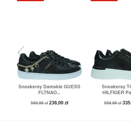
Sneakersy Damskie GUESS
Sneakersy 


Szybki podgląd
Szybki p
FLTNAO...
HILFIGER Pat
Rozmiary:
37,
39,
40
Rozmiary:
38
Cena
Cena
Cena
Ce
236,00 zł
335
589,99 zł
559,99 zł
podstawowa
podstawow