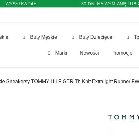
WYSYŁKA 24H
30 DNI NA WYMIANĘ LUB
skie
Buty Męskie
Buty Dziecięce
To
Marki
Nowości
Promocje
kie Sneakersy TOMMY HILFIGER Th Knit Extralight Runner