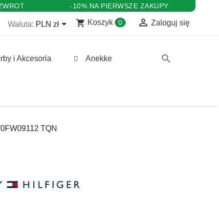
 ZWROT
-10% NA PIERWSZE ZAKUPY

shopping_cart

Koszyk
0
Zaloguj się
Waluta:
PLN zł
search
rby i Akcesoria
Anekke
 FW0FW09112 TQN