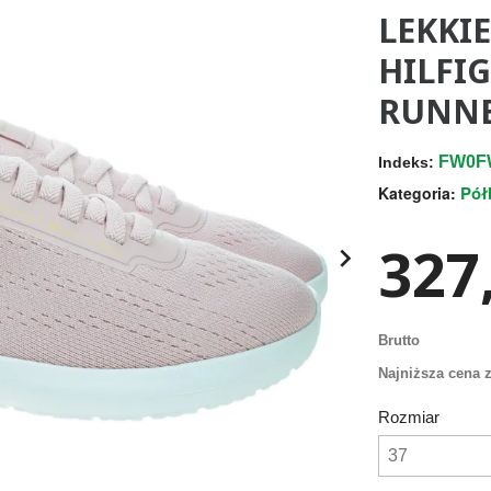
LEKKI
HILFI
RUNNE
FW0F
Indeks:
Pół
Kategoria:
327,

Brutto
Najniższa cena z
Rozmiar