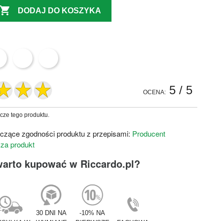

DODAJ DO KOSZYKA
5
/ 5
OCENA:
zcze tego produktu.
czące zgodności produktu z przepisami:
Producent
 za produkt
warto kupować w Riccardo.pl?
30 DNI NA
-10% NA