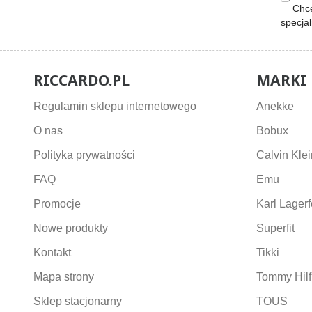
Chcę
specja
RICCARDO.PL
MARKI
Regulamin sklepu internetowego
Anekke
O nas
Bobux
Polityka prywatności
Calvin Klei
FAQ
Emu
Promocje
Karl Lagerf
Nowe produkty
Superfit
Kontakt
Tikki
Mapa strony
Tommy Hilf
Sklep stacjonarny
TOUS