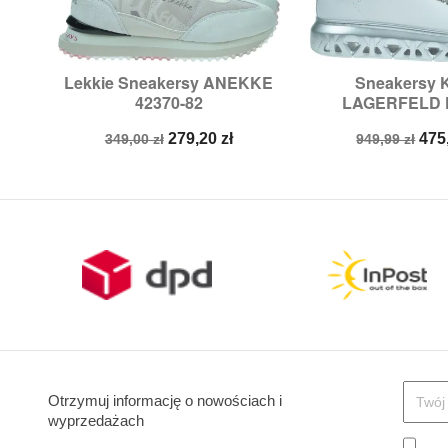
Lekkie Sneakersy ANEKKE
Sneakersy


Szybki podgląd
Szybki p
42370-82
LAGERFELD Ka
Rozmiary:
37
Rozmiary:
38
Cena
Cena
Cena
Ce
279,20 zł
475
349,00 zł
949,99 zł
podstawowa
podstawow
Otrzymuj informację o nowościach i
wyprzedażach