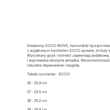
Sneakersy ECCO MOVE, harmonijnie łączące klasę i
z wyjątkowym komfortem ECCO sprawia, że buty te 
Wyściełany język i kołnierz zapewniają dodatkową
i wyjmowalna tekstylna wkładka. Wszechstronno
naturalne dopasowanie i wygodę.
Tabela rozmiarów - ECCO:
36 - 23,9 cm
37 - 24,5 cm
38 - 25,2 cm
39 - 25,8 cm