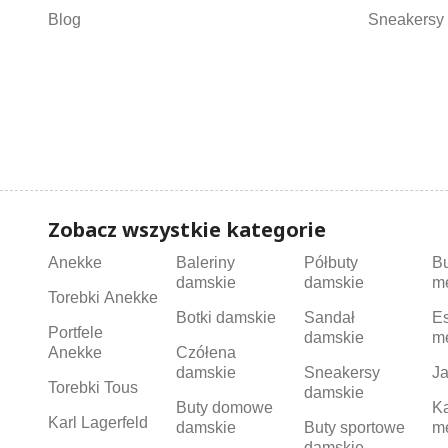
Blog
Sneakersy 
Zobacz wszystkie kategorie
Anekke
Baleriny
Półbuty
B
damskie
damskie
m
Torebki Anekke
Botki damskie
Sandał
Es
Portfele
damskie
m
Anekke
Czółena
damskie
Sneakersy
Ja
Torebki Tous
damskie
Buty domowe
K
Karl Lagerfeld
damskie
Buty sportowe
m
damskie