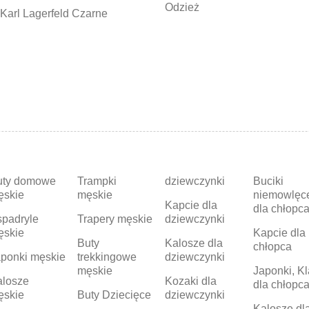
Odzież
Karl Lagerfeld Czarne
uty domowe
Trampki
dziewczynki
Buciki
ęskie
męskie
niemowlęc
Kapcie dla
dla chłopc
padryle
Trapery męskie
dziewczynki
ęskie
Kapcie dla
Buty
Kalosze dla
chłopca
ponki męskie
trekkingowe
dziewczynki
męskie
Japonki, Kl
alosze
Kozaki dla
dla chłopc
ęskie
Buty Dziecięce
dziewczynki
Kalosze dl