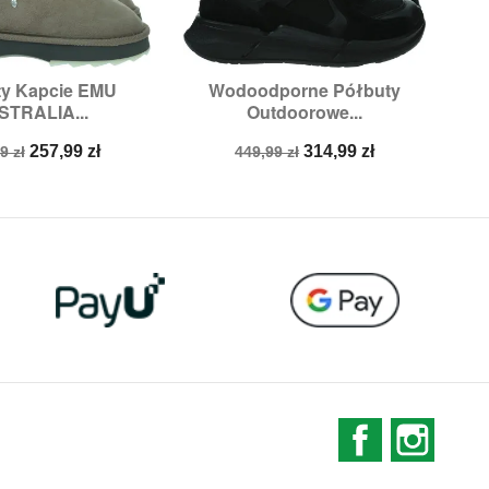
ty Kapcie EMU
Wodoodporne Półbuty
L

ybki podgląd
Szybki podgląd
STRALIA...
Outdoorowe...
zmiary:
37
Rozmiary:
37
a
Cena
Cena
Cena
257,99 zł
314,99 zł
9 zł
449,99 zł
stawowa
podstawowa
Facebook
Instag