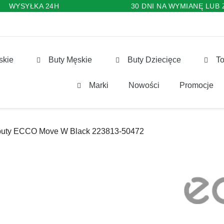
WYSYŁKA 24H
30 DNI NA WYMIANĘ LUB
skie
Buty Męskie
Buty Dziecięce
To
Marki
Nowości
Promocje
buty ECCO Move W Black 223813-50472