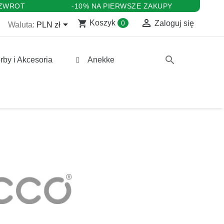
 ZWROT
-10% NA PIERWSZE ZAKUPY

shopping_cart

Koszyk
0
Zaloguj się
Waluta:
PLN zł
search
rby i Akcesoria
Anekke