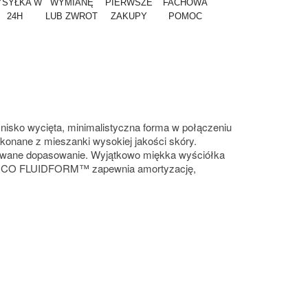
SYŁKA W
WYMIANĘ
PIERWSZE
FACHOWA
24H
LUB ZWROT
ZAKUPY
POMOC
nisko wycięta, minimalistyczna forma w połączeniu
onane z mieszanki wysokiej jakości skóry.
ulowane dopasowanie. Wyjątkowo miękka wyściółka
a ECCO FLUIDFORM™ zapewnia amortyzację,