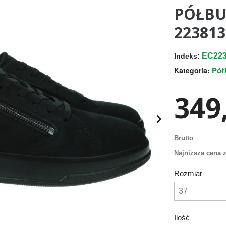
PÓŁBU
223813
EC223
Indeks:
Pół
Kategoria:
349,

Brutto
Najniższa cena z
Rozmiar
Ilość