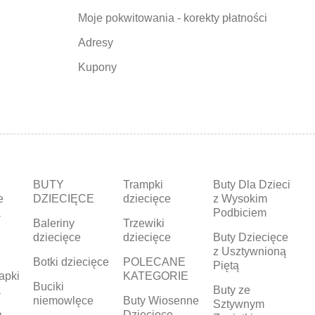
Moje pokwitowania - korekty płatności
Adresy
Kupony
BUTY
Trampki
Buty Dla Dzieci
e
DZIECIĘCE
dziecięce
z Wysokim
a
Podbiciem
Baleriny
Trzewiki
dziecięce
dziecięce
Buty Dziecięce
z Usztywnioną
Botki dziecięce
POLECANE
Piętą
apki
KATEGORIE
Buciki
a
Buty ze
niemowlęce
Buty Wiosenne
Sztywnym
a
Dziecięce