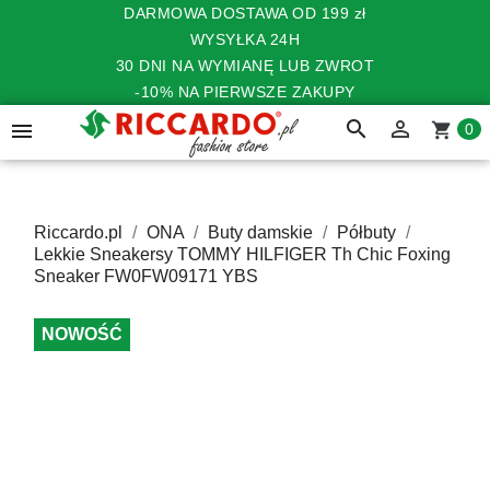
DARMOWA DOSTAWA OD 199 zł
WYSYŁKA 24H
30 DNI NA WYMIANĘ LUB ZWROT
-10% NA PIERWSZE ZAKUPY
search


shopping_cart
0
Riccardo.pl
ONA
Buty damskie
Półbuty
Lekkie Sneakersy TOMMY HILFIGER Th Chic Foxing
Sneaker FW0FW09171 YBS
NOWOŚĆ