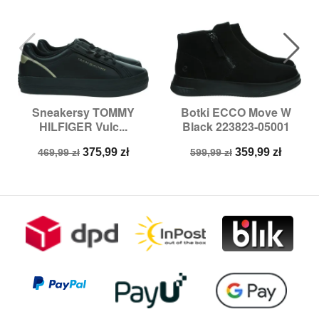
Sneakersy TOMMY
Botki ECCO Move W
HILFIGER Vulc...
Black 223823-05001
Cena
Cena
Cena
Cena
375,99 zł
359,99 zł
469,99 zł
599,99 zł
podstawowa
podstawowa