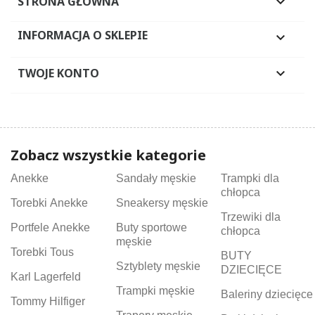
STRONA GŁÓWNA

INFORMACJA O SKLEPIE

TWOJE KONTO

Zobacz wszystkie kategorie
Anekke
Sandały męskie
Trampki dla
chłopca
Torebki Anekke
Sneakersy męskie
Trzewiki dla
Portfele Anekke
Buty sportowe
chłopca
męskie
Torebki Tous
BUTY
Sztyblety męskie
DZIECIĘCE
Karl Lagerfeld
Trampki męskie
Baleriny dziecięce
Tommy Hilfiger