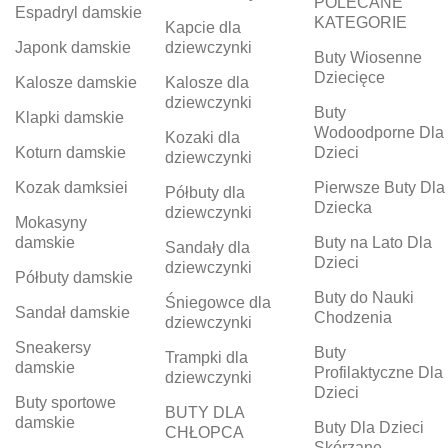
POLECANE
Espadryl damskie
KATEGORIE
Kapcie dla
Japonk damskie
dziewczynki
Buty Wiosenne
Dziecięce
Kalosze damskie
Kalosze dla
dziewczynki
Buty
Klapki damskie
Wodoodporne Dla
Kozaki dla
Koturn damskie
Dzieci
dziewczynki
Kozak damksiei
Pierwsze Buty Dla
Półbuty dla
Dziecka
dziewczynki
Mokasyny
damskie
Buty na Lato Dla
Sandały dla
Dzieci
dziewczynki
Półbuty damskie
Buty do Nauki
Śniegowce dla
Sandał damskie
Chodzenia
dziewczynki
Sneakersy
Buty
Trampki dla
damskie
Profilaktyczne Dla
dziewczynki
Dzieci
Buty sportowe
BUTY DLA
damskie
Buty Dla Dzieci
CHŁOPCA
Skórzane