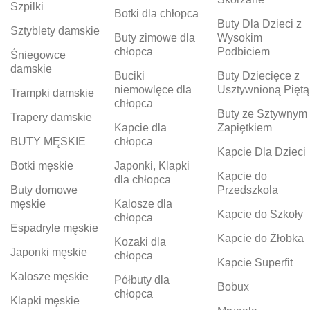
Szpilki
Botki dla chłopca
Buty Dla Dzieci z
Sztyblety damskie
Buty zimowe dla
Wysokim
chłopca
Podbiciem
Śniegowce
damskie
Buciki
Buty Dziecięce z
niemowlęce dla
Usztywnioną Piętą
Trampki damskie
chłopca
Buty ze Sztywnym
Trapery damskie
Kapcie dla
Zapiętkiem
BUTY MĘSKIE
chłopca
Kapcie Dla Dzieci
Botki męskie
Japonki, Klapki
Kapcie do
dla chłopca
Buty domowe
Przedszkola
męskie
Kalosze dla
Kapcie do Szkoły
chłopca
Espadryle męskie
Kapcie do Żłobka
Kozaki dla
Japonki męskie
chłopca
Kapcie Superfit
Kalosze męskie
Półbuty dla
Bobux
chłopca
Klapki męskie