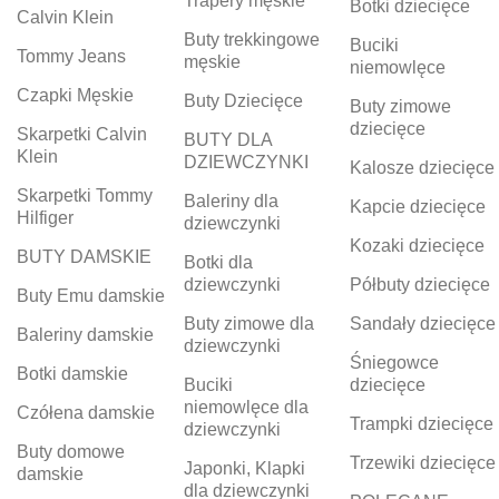
Trapery męskie
Botki dziecięce
Calvin Klein
Buty trekkingowe
Buciki
Tommy Jeans
męskie
niemowlęce
Czapki Męskie
Buty Dziecięce
Buty zimowe
dziecięce
Skarpetki Calvin
BUTY DLA
Klein
DZIEWCZYNKI
Kalosze dziecięce
Skarpetki Tommy
Baleriny dla
Kapcie dziecięce
Hilfiger
dziewczynki
Kozaki dziecięce
BUTY DAMSKIE
Botki dla
dziewczynki
Półbuty dziecięce
Buty Emu damskie
Buty zimowe dla
Sandały dziecięce
Baleriny damskie
dziewczynki
Śniegowce
Botki damskie
Buciki
dziecięce
niemowlęce dla
Czółena damskie
Trampki dziecięce
dziewczynki
Buty domowe
Trzewiki dziecięce
Japonki, Klapki
damskie
dla dziewczynki