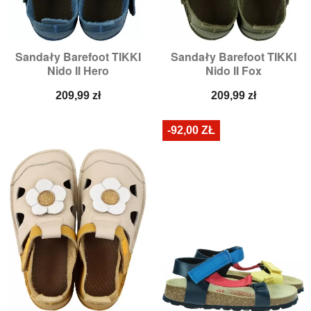
Sandały Barefoot TIKKI
Sandały Barefoot TIKKI
Nido II Hero
Nido II Fox
Cena
Cena
209,99 zł
209,99 zł
-92,00 ZŁ