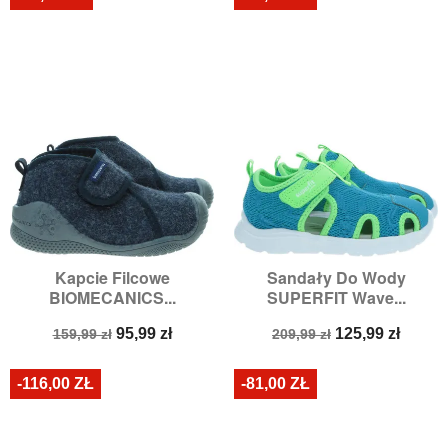
Kapcie Filcowe
Sandały Do Wody
BIOMECANICS...
SUPERFIT Wave...
Cena
Cena
Cena
Cena
95,99 zł
125,99 zł
159,99 zł
209,99 zł
podstawowa
podstawowa
-116,00 ZŁ
-81,00 ZŁ