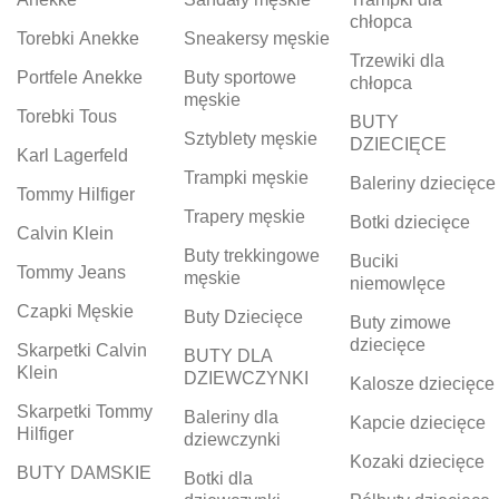
chłopca
Torebki Anekke
Sneakersy męskie
Trzewiki dla
Portfele Anekke
Buty sportowe
chłopca
męskie
Torebki Tous
BUTY
Sztyblety męskie
DZIECIĘCE
Karl Lagerfeld
Trampki męskie
Baleriny dziecięce
Tommy Hilfiger
Trapery męskie
Botki dziecięce
Calvin Klein
Buty trekkingowe
Buciki
Tommy Jeans
męskie
niemowlęce
Czapki Męskie
Buty Dziecięce
Buty zimowe
dziecięce
Skarpetki Calvin
BUTY DLA
Klein
DZIEWCZYNKI
Kalosze dziecięce
Skarpetki Tommy
Baleriny dla
Kapcie dziecięce
Hilfiger
dziewczynki
Kozaki dziecięce
BUTY DAMSKIE
Botki dla