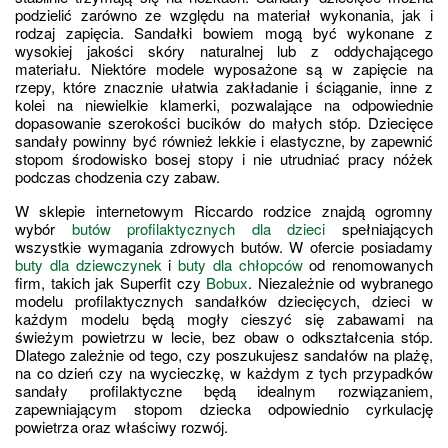
podzielić zarówno ze względu na materiał wykonania, jak i 
rodzaj zapięcia. Sandałki bowiem mogą być wykonane z 
wysokiej jakości skóry naturalnej lub z oddychającego 
materiału. Niektóre modele wyposażone są w zapięcie na 
rzepy, które znacznie ułatwia zakładanie i ściąganie, inne z 
kolei na niewielkie klamerki, pozwalające na odpowiednie 
dopasowanie szerokości bucików do małych stóp. Dziecięce 
sandały powinny być również lekkie i elastyczne, by zapewnić 
stopom środowisko bosej stopy i nie utrudniać pracy nóżek 
podczas chodzenia czy zabaw.
W sklepie internetowym Riccardo rodzice znajdą ogromny 
wybór 
butów profilaktycznych dla dzieci
 spełniających 
wszystkie wymagania zdrowych butów. W ofercie posiadamy 
buty dla dziewczynek
 i 
buty dla chłopców
 od renomowanych 
firm, takich jak Superfit czy 
Bobux
. Niezależnie od wybranego 
modelu profilaktycznych sandałków dziecięcych, dzieci w 
każdym modelu będą mogły cieszyć się zabawami na 
świeżym powietrzu w lecie, bez obaw o odkształcenia stóp. 
Dlatego zależnie od tego, czy poszukujesz sandałów na plażę, 
na co dzień czy na wycieczkę, w każdym z tych przypadków 
sandały profilaktyczne będą idealnym rozwiązaniem, 
zapewniającym stopom dziecka odpowiednio cyrkulację 
powietrza oraz właściwy rozwój.