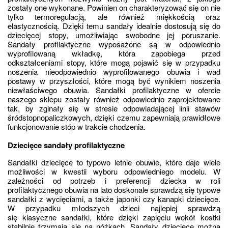
zostały one wykonane. Powinien on charakteryzować się on nie 
tylko termoregulacją, ale również miękkością oraz 
elastycznością. Dzięki temu sandały idealnie dostosują się do 
dziecięcej stopy, umożliwiając swobodne jej poruszanie. 
Sandały profilaktyczne wyposażone są w odpowiednio 
wyprofilowaną wkładkę, która zapobiega przed 
odkształceniami stopy, które mogą pojawić się w przypadku 
noszenia nieodpowiednio wyprofilowanego obuwia i wad 
postawy w przyszłości, które mogą być wynikiem noszenia 
niewłaściwego obuwia. Sandałki profilaktyczne w ofercie 
naszego sklepu zostały również odpowiednio zaprojektowane 
tak, by zginały się w stresie odpowiadającej linii stawów 
śródstopnopaliczkowych, dzięki czemu zapewniają prawidłowe 
funkcjonowanie stóp w trakcie chodzenia.
Dziecięce sandały profilaktyczne
Sandałki dziecięce to typowo letnie obuwie, które daje wiele 
możliwości w kwestii wyboru odpowiedniego modelu. W 
zależności od potrzeb i preferencji dziecka w roli 
profilaktycznego obuwia na lato doskonale sprawdzą się typowe 
sandałki z wycięciami, a także japonki czy kanapki dziecięce. 
W przypadku młodszych dzieci najlepiej sprawdzą 
się klasyczne sandałki, które dzięki zapięciu wokół kostki 
stabilnie trzymają się na nóżkach. Sandały dziecięce można 