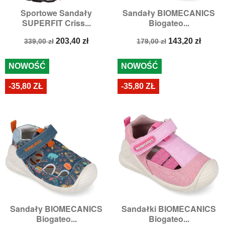
Sportowe Sandały
Sandały BIOMECANICS
SUPERFIT Criss...
Biogateo...
Cena
Cena
Cena
Cena
203,40 zł
143,20 zł
339,00 zł
179,00 zł
podstawowa
podstawowa
NOWOŚĆ
NOWOŚĆ
-35,80 ZŁ
-35,80 ZŁ
Sandały BIOMECANICS
Sandałki BIOMECANICS
Biogateo...
Biogateo...