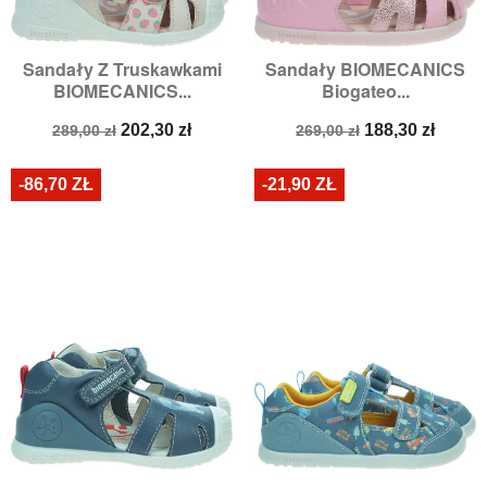
Sandały Z Truskawkami
Sandały BIOMECANICS
BIOMECANICS...
Biogateo...
Cena
Cena
Cena
Cena
202,30 zł
188,30 zł
289,00 zł
269,00 zł
podstawowa
podstawowa
-86,70 ZŁ
-21,90 ZŁ