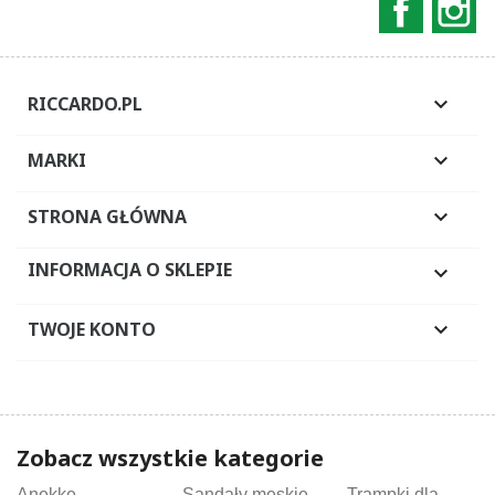
RICCARDO.PL

MARKI

STRONA GŁÓWNA

INFORMACJA O SKLEPIE

TWOJE KONTO

Zobacz wszystkie kategorie
Anekke
Sandały męskie
Trampki dla