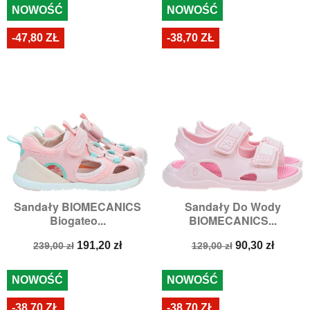
NOWOŚĆ
NOWOŚĆ
-47,80 ZŁ
-38,70 ZŁ
Sandały BIOMECANICS
Sandały Do Wody
Biogateo...
BIOMECANICS...
Cena
Cena
Cena
Cena
191,20 zł
90,30 zł
239,00 zł
129,00 zł
podstawowa
podstawowa
NOWOŚĆ
NOWOŚĆ
-38,70 ZŁ
-38,70 ZŁ