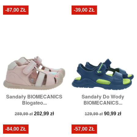
podstawowa
podstawowa
-87,00 ZŁ
-39,00 ZŁ
Sandały BIOMECANICS
Sandały Do Wody
Biogateo...
BIOMECANICS...
Cena
Cena
Cena
Cena
202,99 zł
90,99 zł
289,99 zł
129,99 zł
podstawowa
podstawowa
-84,00 ZŁ
-57,00 ZŁ