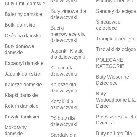
dziewczynki
Półbuty dziecięce
Buty Emu damskie
Buty zimowe dla
Sandały dziecięce
Baleriny damskie
dziewczynki
Śniegowce
Botki damskie
Buciki
dziecięce
niemowlęce dla
Czółena damskie
Trampki dziecięce
dziewczynki
Buty domowe
Trzewiki dziecięce
Japonki, Klapki
damskie
dla dziewczynki
POLECANE
Espadryl damskie
KATEGORIE
Kapcie dla
Japonk damskie
dziewczynki
Buty Wiosenne
Dziecięce
Kalosze damskie
Kalosze dla
dziewczynki
Buty
Klapki damskie
Wodoodporne Dla
Kozaki dla
Koturn damskie
Dzieci
dziewczynki
Kozak damksiei
Pierwsze Buty Dla
Półbuty dla
Dziecka
dziewczynki
Mokasyny
damskie
Buty na Lato Dla
Sandały dla