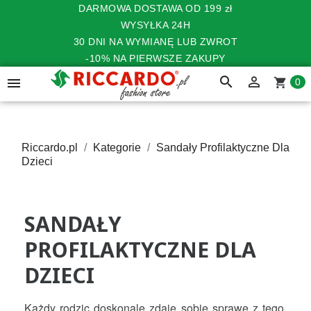
DARMOWA DOSTAWA OD 199 zł
WYSYŁKA 24H
30 DNI NA WYMIANĘ LUB ZWROT
-10% NA PIERWSZE ZAKUPY
search


shopping_cart
0
Riccardo.pl
Kategorie
Sandały Profilaktyczne Dla
Dzieci
SANDAŁY
PROFILAKTYCZNE DLA
DZIECI
Każdy rodzic doskonale zdaje sobie sprawę z tego, 