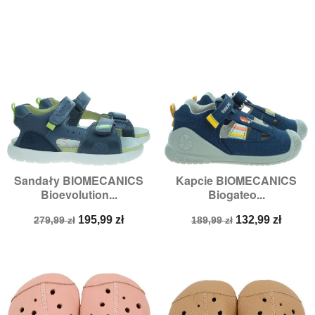
Sandały BIOMECANICS
Kapcie BIOMECANICS
Bioevolution...
Biogateo...
Cena
Cena
Cena
Cena
195,99 zł
132,99 zł
279,99 zł
189,99 zł
podstawowa
podstawowa