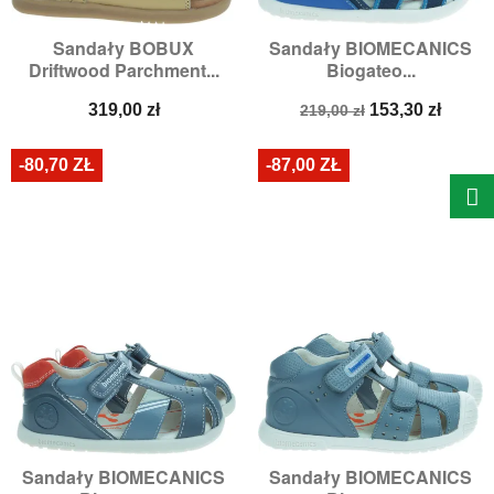
Sandały BOBUX
Sandały BIOMECANICS
Driftwood Parchment...
Biogateo...
Cena
Cena
Cena
319,00 zł
153,30 zł
219,00 zł
podstawowa
-80,70 ZŁ
-87,00 ZŁ
Sandały BIOMECANICS
Sandały BIOMECANICS