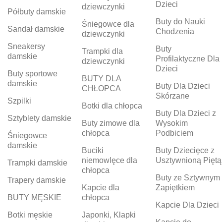
Dzieci
dziewczynki
Półbuty damskie
Buty do Nauki
Śniegowce dla
Sandał damskie
Chodzenia
dziewczynki
Sneakersy
Buty
Trampki dla
damskie
Profilaktyczne Dla
dziewczynki
Dzieci
Buty sportowe
BUTY DLA
damskie
Buty Dla Dzieci
CHŁOPCA
Skórzane
Szpilki
Botki dla chłopca
Buty Dla Dzieci z
Sztyblety damskie
Buty zimowe dla
Wysokim
chłopca
Podbiciem
Śniegowce
damskie
Buciki
Buty Dziecięce z
niemowlęce dla
Usztywnioną Piętą
Trampki damskie
chłopca
Buty ze Sztywnym
Trapery damskie
Kapcie dla
Zapiętkiem
BUTY MĘSKIE
chłopca
Kapcie Dla Dzieci
Botki męskie
Japonki, Klapki