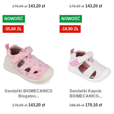
Cena
Cena
Cena
Cena
143,20 zł
143,20 zł
179,00 zł
179,00 zł
podstawowa
podstawowa
NOWOŚĆ
NOWOŚĆ
-35,80 ZŁ
-18,90 ZŁ
Sandałki BIOMECANICS
Sandałki Kapcie
Biogateo...
BIOMECANICS...
Cena
Cena
Cena
Cena
143,20 zł
170,10 zł
179,00 zł
189,00 zł
podstawowa
podstawowa