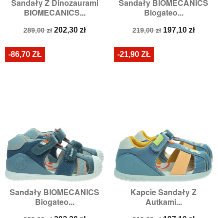
Sandały Z Dinozaurami
Sandały BIOMECANICS
BIOMECANICS...
Biogateo...
Cena
Cena
Cena
Cena
202,30 zł
197,10 zł
289,00 zł
219,00 zł
podstawowa
podstawowa
-86,70 ZŁ
-21,90 ZŁ
Sandały BIOMECANICS
Kapcie Sandały Z
Biogateo...
Autkami...