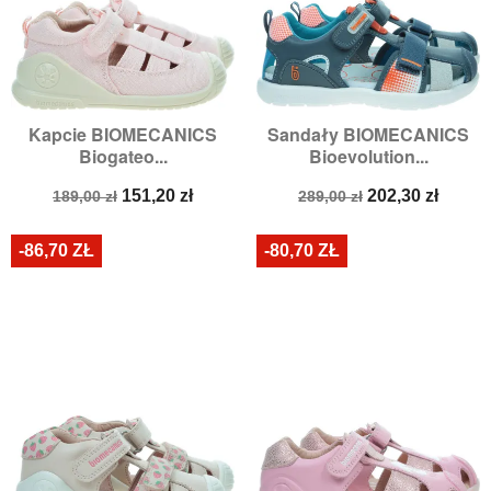
Kapcie BIOMECANICS
Sandały BIOMECANICS
Biogateo...
Bioevolution...
Cena
Cena
Cena
Cena
151,20 zł
202,30 zł
189,00 zł
289,00 zł
podstawowa
podstawowa
-86,70 ZŁ
-80,70 ZŁ