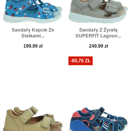
Sandały Kapcie Ze
Sandały Z Żyrafą
Statkami...
SUPERFIT Lagoon...
Cena
Cena
199,99 zł
249,99 zł
-65,70 ZŁ