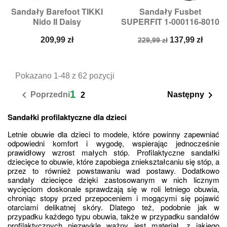
Sandały Barefoot TIKKI
Sandały Fusbet
Nido II Daisy
SUPERFIT 1-000116-8010
Cena
Cena
Cena
209,99 zł
137,99 zł
229,99 zł
podstawowa
Pokazano 1-48 z 62 pozycji
1


Poprzedni
Następny
2
Sandałki profilaktyczne dla dzieci
Letnie obuwie dla dzieci to modele, które powinny zapewniać 
odpowiedni komfort i wygodę, wspierając jednocześnie 
prawidłowy wzrost małych stóp. Profilaktyczne sandałki 
dziecięce to obuwie, które zapobiega zniekształcaniu się stóp, a 
przez to również powstawaniu wad postawy. Dodatkowo 
sandały dziecięce dzięki zastosowanym w nich licznym 
wycięciom doskonale sprawdzają się w roli letniego obuwia, 
chroniąc stopy przed przepoceniem i mogącymi się pojawić 
otarciami delikatnej skóry. Dlatego też, podobnie jak w 
przypadku każdego typu obuwia, także w przypadku sandałów 
profilaktycznych niezwykle ważny jest materiał, z jakiego 