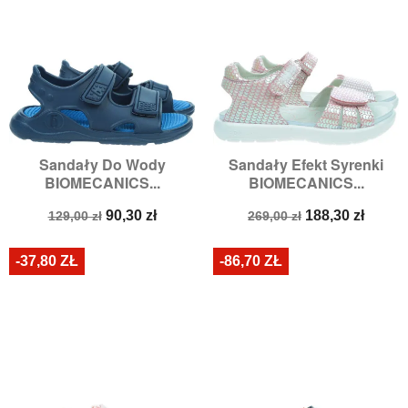
Sandały Do Wody
Sandały Efekt Syrenki
BIOMECANICS...
BIOMECANICS...
Cena
Cena
Cena
Cena
90,30 zł
188,30 zł
129,00 zł
269,00 zł
podstawowa
podstawowa
-37,80 ZŁ
-86,70 ZŁ