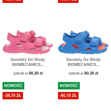
Sandały Do Wody
Sandały Do Wody
BIOMECANICS...
BIOMECANICS...
Cena
Cena
Cena
Cena
90,30 zł
90,30 zł
129,00 zł
129,00 zł
podstawowa
podstawowa
NOWOŚĆ
NOWOŚĆ
-38,70 ZŁ
-80,70 ZŁ