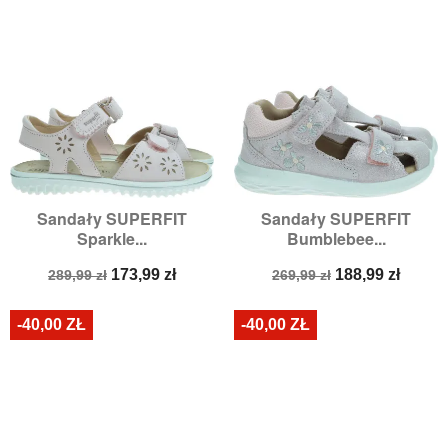
Sandały SUPERFIT
Sandały SUPERFIT
Sparkle...
Bumblebee...
Cena
Cena
Cena
Cena
173,99 zł
188,99 zł
289,99 zł
269,99 zł
podstawowa
podstawowa
-40,00 ZŁ
-40,00 ZŁ