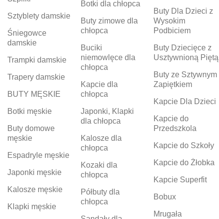
Botki dla chłopca
Buty Dla Dzieci z
Sztyblety damskie
Buty zimowe dla
Wysokim
chłopca
Podbiciem
Śniegowce
damskie
Buciki
Buty Dziecięce z
niemowlęce dla
Usztywnioną Piętą
Trampki damskie
chłopca
Buty ze Sztywnym
Trapery damskie
Kapcie dla
Zapiętkiem
BUTY MĘSKIE
chłopca
Kapcie Dla Dzieci
Botki męskie
Japonki, Klapki
Kapcie do
dla chłopca
Buty domowe
Przedszkola
męskie
Kalosze dla
Kapcie do Szkoły
chłopca
Espadryle męskie
Kapcie do Żłobka
Kozaki dla
Japonki męskie
chłopca
Kapcie Superfit
Kalosze męskie
Półbuty dla
Bobux
chłopca
Klapki męskie
Mrugała
Sandały dla