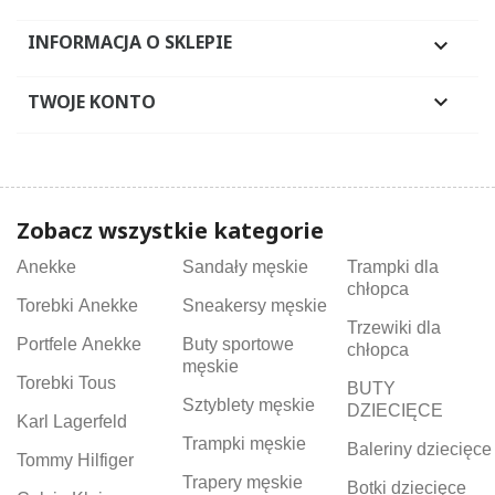
INFORMACJA O SKLEPIE

TWOJE KONTO

Zobacz wszystkie kategorie
Anekke
Sandały męskie
Trampki dla
chłopca
Torebki Anekke
Sneakersy męskie
Trzewiki dla
Portfele Anekke
Buty sportowe
chłopca
męskie
Torebki Tous
BUTY
Sztyblety męskie
DZIECIĘCE
Karl Lagerfeld
Trampki męskie
Baleriny dziecięce
Tommy Hilfiger
Trapery męskie
Botki dziecięce