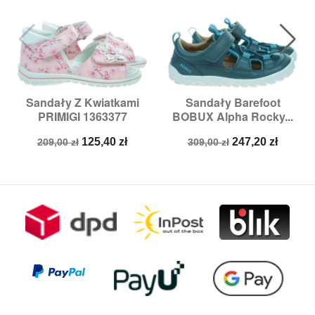
Sandały Z Kwiatkami
Sandały Barefoot
PRIMIGI 1363377
BOBUX Alpha Rocky...
Cena
Cena
Cena
Cena
125,40 zł
247,20 zł
209,00 zł
309,00 zł
podstawowa
podstawowa