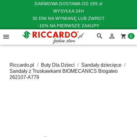
DARMOWA DOSTAWA OD 199 zł
WYSYŁKA 24H
30 DNI NA WYMIANĘ LUB ZWROT
-10% NA PIERWSZE ZAKUPY
search


shopping_cart
0
Riccardo.pl
Buty Dla Dzieci
Sandały dziecięce
Sandały z Truskawkami BIOMECANICS Biogateo
262107-A779