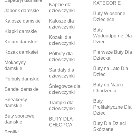
Espadryl damskie
KATEGORIE
Kapcie dla
Japonk damskie
dziewczynki
Buty Wiosenne
Dziecięce
Kalosze damskie
Kalosze dla
dziewczynki
Buty
Klapki damskie
Wodoodporne Dla
Kozaki dla
Koturn damskie
Dzieci
dziewczynki
Kozak damksiei
Pierwsze Buty Dla
Półbuty dla
Dziecka
dziewczynki
Mokasyny
damskie
Buty na Lato Dla
Sandały dla
Dzieci
dziewczynki
Półbuty damskie
Buty do Nauki
Śniegowce dla
Sandał damskie
Chodzenia
dziewczynki
Sneakersy
Buty
Trampki dla
damskie
Profilaktyczne Dla
dziewczynki
Dzieci
Buty sportowe
BUTY DLA
damskie
Buty Dla Dzieci
CHŁOPCA
Skórzane
Szpilki