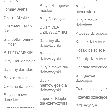
Calvin Klein
Buty trekkingowe
Buciki
Tommy Jeans
męskie
niemowlęce
Czapki Męskie
Buty Dziecięce
Buty zimowe
dziecięce
Skarpetki Calvin
BUTY DLA
Klein
DZIEWCZYNKI
Kalosze dziecięce
Skarpetki Tommy
Baleriny dla
Kapcie dziecięce
Hilfiger
dziewczynki
Kozaki dziecięce
BUTY DAMSKIE
Botki dla
dziewczynki
Półbuty dziecięce
Buty Emu damskie
Buty zimowe dla
Sandały dziecięce
Baleriny damskie
dziewczynki
Śniegowce
Botki damskie
Buciki
dziecięce
niemowlęce dla
Czółena damskie
Trampki dziecięce
dziewczynki
Buty domowe
Trzewiki dziecięce
Japonki, Klapki
damskie
dla dziewczynki
POLECANE