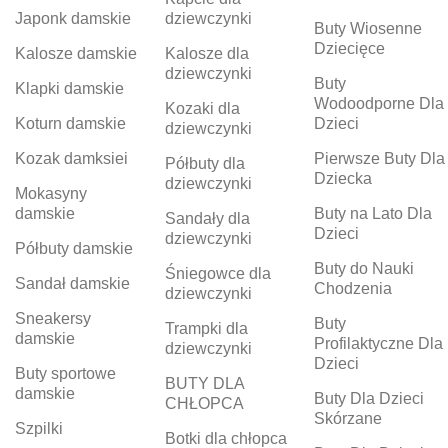
Japonk damskie
dziewczynki
Buty Wiosenne
Dziecięce
Kalosze damskie
Kalosze dla
dziewczynki
Buty
Klapki damskie
Wodoodporne Dla
Kozaki dla
Koturn damskie
Dzieci
dziewczynki
Kozak damksiei
Pierwsze Buty Dla
Półbuty dla
Dziecka
dziewczynki
Mokasyny
damskie
Buty na Lato Dla
Sandały dla
Dzieci
dziewczynki
Półbuty damskie
Buty do Nauki
Śniegowce dla
Sandał damskie
Chodzenia
dziewczynki
Sneakersy
Buty
Trampki dla
damskie
Profilaktyczne Dla
dziewczynki
Dzieci
Buty sportowe
BUTY DLA
damskie
Buty Dla Dzieci
CHŁOPCA
Skórzane
Szpilki
Botki dla chłopca