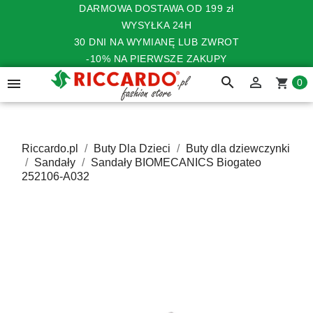
DARMOWA DOSTAWA OD 199 zł
WYSYŁKA 24H
30 DNI NA WYMIANĘ LUB ZWROT
-10% NA PIERWSZE ZAKUPY
search


shopping_cart
0
Riccardo.pl
Buty Dla Dzieci
Buty dla dziewczynki
Sandały
Sandały BIOMECANICS Biogateo
252106-A032