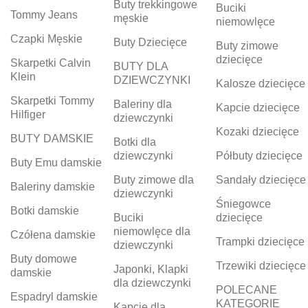
Buty trekkingowe
Buciki
Tommy Jeans
męskie
niemowlęce
Czapki Męskie
Buty Dziecięce
Buty zimowe
dziecięce
Skarpetki Calvin
BUTY DLA
Klein
DZIEWCZYNKI
Kalosze dziecięce
Skarpetki Tommy
Baleriny dla
Kapcie dziecięce
Hilfiger
dziewczynki
Kozaki dziecięce
BUTY DAMSKIE
Botki dla
dziewczynki
Półbuty dziecięce
Buty Emu damskie
Buty zimowe dla
Sandały dziecięce
Baleriny damskie
dziewczynki
Śniegowce
Botki damskie
Buciki
dziecięce
niemowlęce dla
Czółena damskie
Trampki dziecięce
dziewczynki
Buty domowe
Trzewiki dziecięce
Japonki, Klapki
damskie
dla dziewczynki
POLECANE
Espadryl damskie
KATEGORIE
Kapcie dla