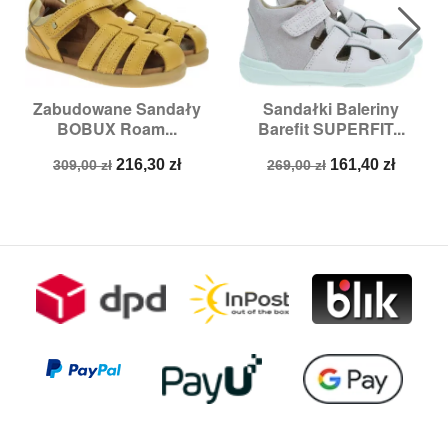
Zabudowane Sandały
Sandałki Baleriny
BOBUX Roam...
Barefit SUPERFIT...
Cena
Cena
Cena
Cena
216,30 zł
161,40 zł
309,00 zł
269,00 zł
podstawowa
podstawowa