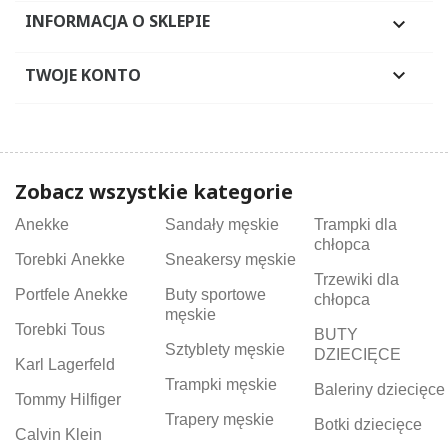
INFORMACJA O SKLEPIE

TWOJE KONTO

Zobacz wszystkie kategorie
Anekke
Sandały męskie
Trampki dla
chłopca
Torebki Anekke
Sneakersy męskie
Trzewiki dla
Portfele Anekke
Buty sportowe
chłopca
męskie
Torebki Tous
BUTY
Sztyblety męskie
DZIECIĘCE
Karl Lagerfeld
Trampki męskie
Baleriny dziecięce
Tommy Hilfiger
Trapery męskie
Botki dziecięce
Calvin Klein