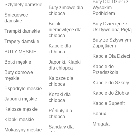
Buty Dla Dzieci z
Sztyblety damskie
Buty zimowe dla
Wysokim
chłopca
Podbiciem
Śniegowce
damskie
Buciki
Buty Dziecięce z
niemowlęce dla
Usztywnioną Piętą
Trampki damskie
chłopca
Buty ze Sztywnym
Trapery damskie
Kapcie dla
Zapiętkiem
BUTY MĘSKIE
chłopca
Kapcie Dla Dzieci
Botki męskie
Japonki, Klapki
Kapcie do
dla chłopca
Buty domowe
Przedszkola
męskie
Kalosze dla
Kapcie do Szkoły
chłopca
Espadryle męskie
Kapcie do Żłobka
Kozaki dla
Japonki męskie
chłopca
Kapcie Superfit
Kalosze męskie
Półbuty dla
Bobux
chłopca
Klapki męskie
Mrugała
Sandały dla
Mokasyny męskie