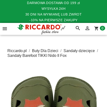
DARMOWA DOSTAWA OD 199 zł
WYSYŁKA 24H
30 DNI NA WYMIANĘ LUB ZWROT
-10% NA PIERWSZE ZAKUPY
search


shopping_cart
0
Riccardo.pl
Buty Dla Dzieci
Sandały dziecięce
Sandały Barefoot TIKKI Nido II Fox