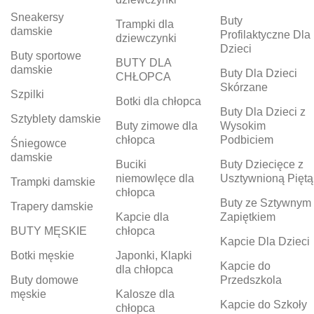
Sneakersy
Buty
Trampki dla
damskie
Profilaktyczne Dla
dziewczynki
Dzieci
Buty sportowe
BUTY DLA
damskie
Buty Dla Dzieci
CHŁOPCA
Skórzane
Szpilki
Botki dla chłopca
Buty Dla Dzieci z
Sztyblety damskie
Buty zimowe dla
Wysokim
chłopca
Podbiciem
Śniegowce
damskie
Buciki
Buty Dziecięce z
niemowlęce dla
Usztywnioną Piętą
Trampki damskie
chłopca
Buty ze Sztywnym
Trapery damskie
Kapcie dla
Zapiętkiem
BUTY MĘSKIE
chłopca
Kapcie Dla Dzieci
Botki męskie
Japonki, Klapki
Kapcie do
dla chłopca
Buty domowe
Przedszkola
męskie
Kalosze dla
Kapcie do Szkoły
chłopca