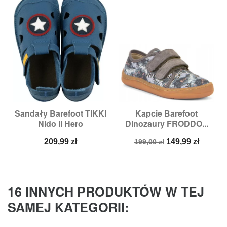
Sandały Barefoot TIKKI
Kapcie Barefoot
Nido II Hero
Dinozaury FRODDO...
Cena
Cena
Cena
209,99 zł
149,99 zł
199,00 zł
podstawowa
16 INNYCH PRODUKTÓW W TEJ
SAMEJ KATEGORII: