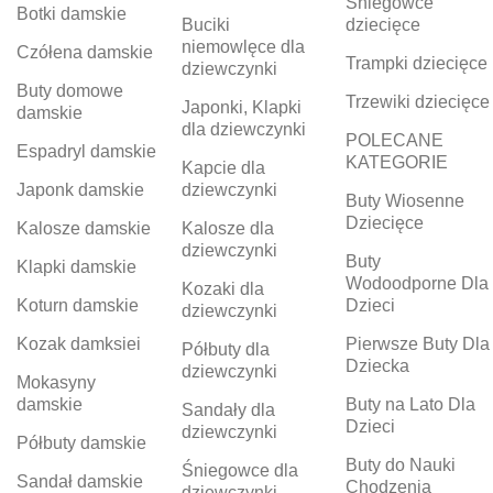
Śniegowce
Botki damskie
Buciki
dziecięce
niemowlęce dla
Czółena damskie
Trampki dziecięce
dziewczynki
Buty domowe
Trzewiki dziecięce
Japonki, Klapki
damskie
dla dziewczynki
POLECANE
Espadryl damskie
KATEGORIE
Kapcie dla
Japonk damskie
dziewczynki
Buty Wiosenne
Dziecięce
Kalosze damskie
Kalosze dla
dziewczynki
Buty
Klapki damskie
Wodoodporne Dla
Kozaki dla
Koturn damskie
Dzieci
dziewczynki
Kozak damksiei
Pierwsze Buty Dla
Półbuty dla
Dziecka
dziewczynki
Mokasyny
damskie
Buty na Lato Dla
Sandały dla
Dzieci
dziewczynki
Półbuty damskie
Buty do Nauki
Śniegowce dla
Sandał damskie
Chodzenia
dziewczynki