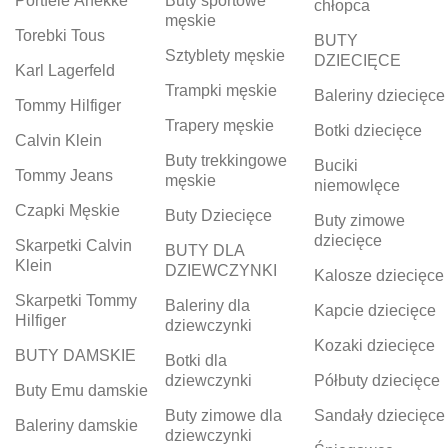
Portfele Anekke
Buty sportowe
chłopca
męskie
Torebki Tous
BUTY
Sztyblety męskie
DZIECIĘCE
Karl Lagerfeld
Trampki męskie
Baleriny dziecięce
Tommy Hilfiger
Trapery męskie
Botki dziecięce
Calvin Klein
Buty trekkingowe
Buciki
Tommy Jeans
męskie
niemowlęce
Czapki Męskie
Buty Dziecięce
Buty zimowe
dziecięce
Skarpetki Calvin
BUTY DLA
Klein
DZIEWCZYNKI
Kalosze dziecięce
Skarpetki Tommy
Baleriny dla
Kapcie dziecięce
Hilfiger
dziewczynki
Kozaki dziecięce
BUTY DAMSKIE
Botki dla
dziewczynki
Półbuty dziecięce
Buty Emu damskie
Buty zimowe dla
Sandały dziecięce
Baleriny damskie
dziewczynki