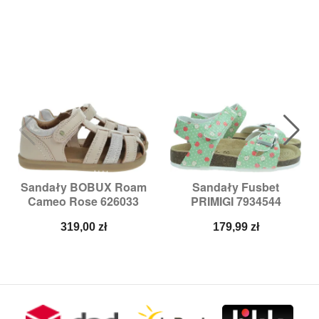
Sandały BOBUX Roam
Sandały Fusbet
Cameo Rose 626033
PRIMIGI 7934544
Cena
Cena
319,00 zł
179,99 zł