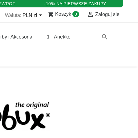
 ZWROT
-10% NA PIERWSZE ZAKUPY

shopping_cart

Koszyk
0
Zaloguj się
Waluta:
PLN zł
search
rby i Akcesoria
Anekke