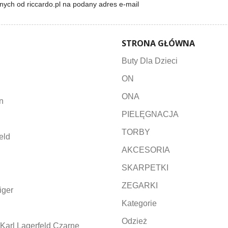
lnych od riccardo.pl na podany adres e-mail
STRONA GŁÓWNA
Buty Dla Dzieci
ON
ONA
n
PIELĘGNACJA
TORBY
eld
AKCESORIA
SKARPETKI
ZEGARKI
iger
Kategorie
Odzież
Karl Lagerfeld Czarne