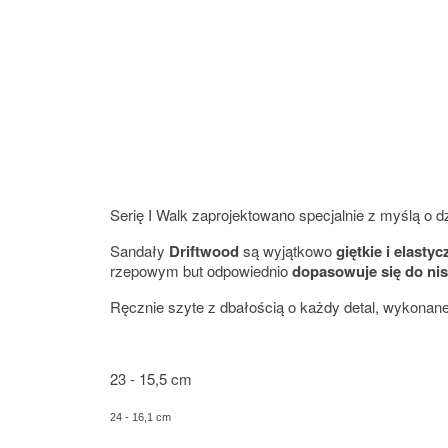
Serię I Walk zaprojektowano specjalnie z myślą o dz
Sandały
Driftwood
są wyjątkowo
giętkie i elasty
rzepowym but odpowiednio
dopasowuje się do nis
Ręcznie szyte z dbałością o każdy detal, wykonan
23 - 15,5 cm
24 - 16,1 cm