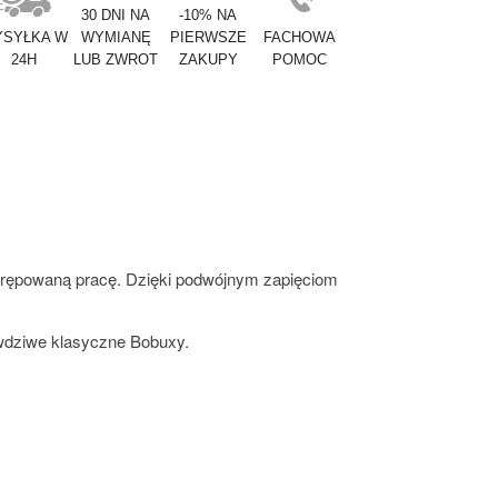
30 DNI NA
-10% NA
SYŁKA W
WYMIANĘ
PIERWSZE
FACHOWA
24H
LUB ZWROT
ZAKUPY
POMOC
eskrępowaną pracę. Dzięki podwójnym zapięciom
awdziwe klasyczne Bobuxy.