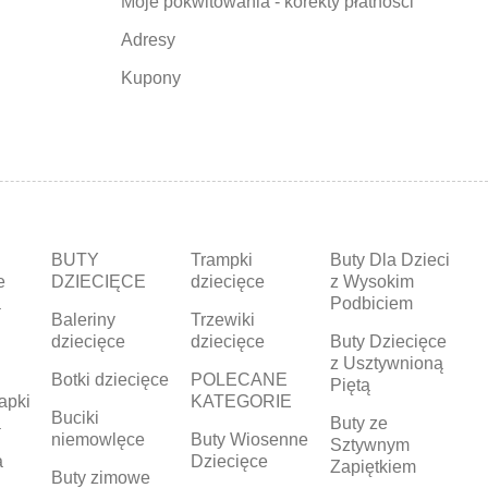
Moje pokwitowania - korekty płatności
Adresy
Kupony
BUTY
Trampki
Buty Dla Dzieci
e
DZIECIĘCE
dziecięce
z Wysokim
a
Podbiciem
Baleriny
Trzewiki
dziecięce
dziecięce
Buty Dziecięce
z Usztywnioną
Botki dziecięce
POLECANE
Piętą
apki
KATEGORIE
Buciki
a
Buty ze
niemowlęce
Buty Wiosenne
Sztywnym
a
Dziecięce
Zapiętkiem
Buty zimowe