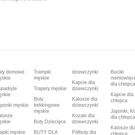
uty domowe
Trampki
dziewczynki
Buciki
ęskie
męskie
niemowlęc
Kapcie dla
dla chłopc
padryle
Trapery męskie
dziewczynki
ęskie
Kapcie dla
Buty
Kalosze dla
chłopca
ponki męskie
trekkingowe
dziewczynki
męskie
Japonki, Kl
alosze
Kozaki dla
dla chłopc
ęskie
Buty Dziecięce
dziewczynki
Kalosze dl
apki męskie
BUTY DLA
Półbuty dla
chłopca