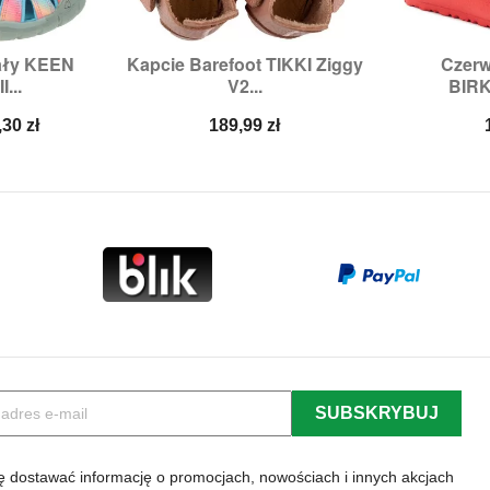
ały KEEN
Kapcie Barefoot TIKKI Ziggy
Czer


odgląd
Szybki podgląd
Sz
...
V2...
BIRK
5,
37
Rozmiary:
21,
25
na
Cena
,30 zł
189,99 zł
a
 dostawać informację o promocjach, nowościach i innych akcjach