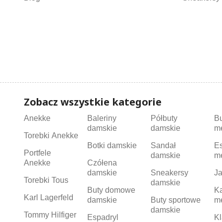
Zobacz wszystkie kategorie
Anekke
Baleriny
Półbuty
B
damskie
damskie
m
Torebki Anekke
Botki damskie
Sandał
Es
Portfele
damskie
m
Anekke
Czółena
damskie
Sneakersy
Ja
Torebki Tous
damskie
Buty domowe
K
Karl Lagerfeld
damskie
Buty sportowe
m
damskie
Tommy Hilfiger
Espadryl
Kl