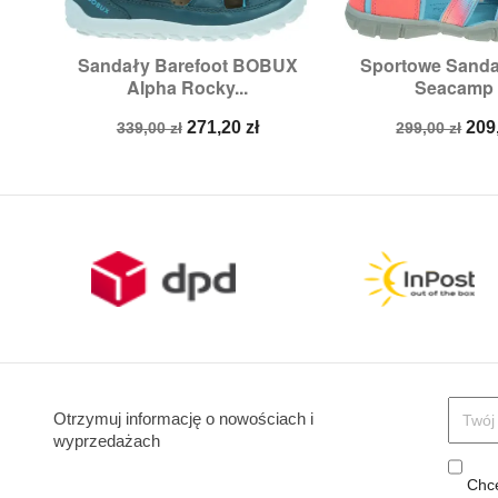
Sandały Barefoot BOBUX
Sportowe Sand


Szybki podgląd
Szybki p
Alpha Rocky...
Seacamp II
Rozmiary:
29,
30
Rozmiary:
3
Cena
Cena
Cena
Ce
271,20 zł
209
339,00 zł
299,00 zł
podstawowa
podstawow
Otrzymuj informację o nowościach i
wyprzedażach
Chcę