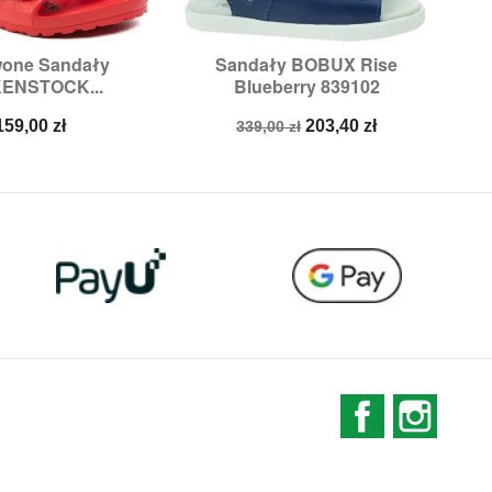
wone Sandały
Sandały BOBUX Rise

ybki podgląd
Szybki podgląd
ENSTOCK...
Blueberry 839102
Rozmiary:
29
Cena
Cena
Cena
159,00 zł
203,40 zł
339,00 zł
podstawowa
Facebook
Instag