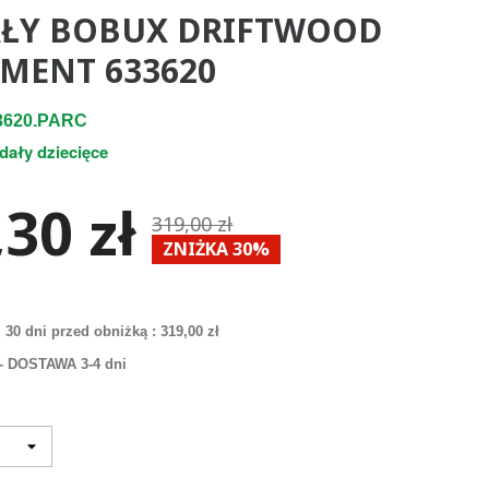
ŁY BOBUX DRIFTWOOD
MENT 633620
3620.PARC
dały dziecięce
30 zł
319,00 zł
ZNIŻKA 30%
 30 dni przed obniżką :
319,00 zł
i - DOSTAWA 3-4 dni