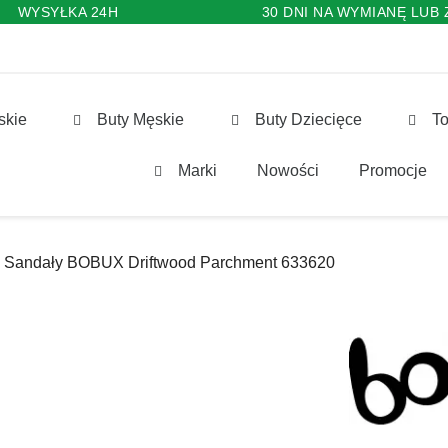
WYSYŁKA 24H
30 DNI NA WYMIANĘ LUB
skie
Buty Męskie
Buty Dziecięce
To
Marki
Nowości
Promocje
Sandały BOBUX Driftwood Parchment 633620