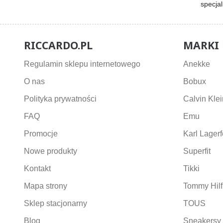
specja
RICCARDO.PL
MARKI
Regulamin sklepu internetowego
Anekke
O nas
Bobux
Polityka prywatności
Calvin Klei
FAQ
Emu
Promocje
Karl Lagerf
Nowe produkty
Superfit
Kontakt
Tikki
Mapa strony
Tommy Hilf
Sklep stacjonarny
TOUS
Blog
Sneakersy 