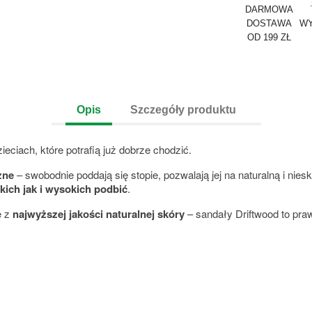
DARMOWA
DOSTAWA
WY
OD 199 ZŁ
Opis
Szczegóły produktu
ieciach, które potrafią już dobrze chodzić.
czne
– swobodnie poddają się stopie, pozwalają jej na naturalną i ni
kich jak i wysokich podbić
.
e z
najwyższej jakości naturalnej skóry
– sandały Driftwood to pr