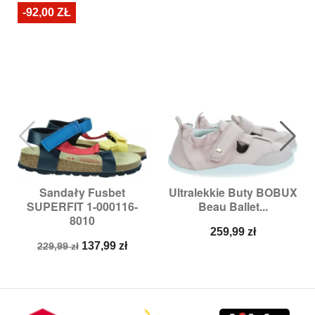
-92,00 ZŁ
Sandały Fusbet
Ultralekkie Buty BOBUX
SUPERFIT 1-000116-
Beau Ballet...
8010
Cena
259,99 zł
Cena
Cena
137,99 zł
229,99 zł
podstawowa