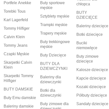
Portfele Anekke
Buty sportowe
chłopca
męskie
Torebki Tous
BUTY
Sztyblety męskie
DZIECIĘCE
Karl Lagerfeld
Trampki męskie
Baleriny dziecięce
Tommy Hilfiger
Trapery męskie
Botki dziecięce
Calvin Klein
Buty trekkingowe
Buciki
Tommy Jeans
męskie
niemowlęce
Czapki Męskie
Buty Dziecięce
Buty zimowe
dziecięce
Skarpetki Calvin
BUTY DLA
Klein
DZIEWCZYNKI
Kalosze dziecięce
Skarpetki Tommy
Baleriny dla
Kapcie dziecięce
Hilfiger
dziewczynki
Kozaki dziecięce
BUTY DAMSKIE
Botki dla
dziewczynki
Półbuty dziecięce
Buty Emu damskie
Buty zimowe dla
Sandały dziecięce
Baleriny damskie
dziewczynki