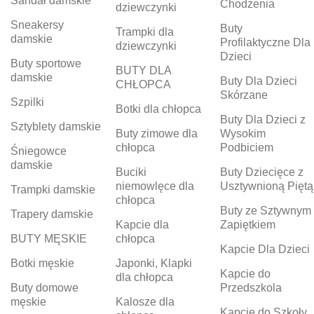
Sandał damskie
Chodzenia
dziewczynki
Sneakersy
Buty
Trampki dla
damskie
Profilaktyczne Dla
dziewczynki
Dzieci
Buty sportowe
BUTY DLA
damskie
Buty Dla Dzieci
CHŁOPCA
Skórzane
Szpilki
Botki dla chłopca
Buty Dla Dzieci z
Sztyblety damskie
Buty zimowe dla
Wysokim
chłopca
Podbiciem
Śniegowce
damskie
Buciki
Buty Dziecięce z
niemowlęce dla
Usztywnioną Piętą
Trampki damskie
chłopca
Buty ze Sztywnym
Trapery damskie
Kapcie dla
Zapiętkiem
BUTY MĘSKIE
chłopca
Kapcie Dla Dzieci
Botki męskie
Japonki, Klapki
Kapcie do
dla chłopca
Buty domowe
Przedszkola
męskie
Kalosze dla
Kapcie do Szkoły