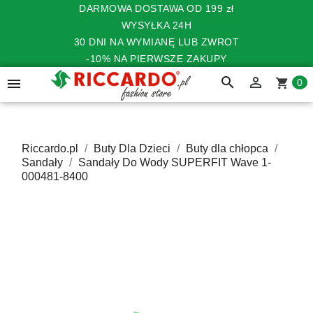
DARMOWA DOSTAWA OD 199 zł
WYSYŁKA 24H
30 DNI NA WYMIANĘ LUB ZWROT
-10% NA PIERWSZE ZAKUPY
search


shopping_cart
0
Riccardo.pl
Buty Dla Dzieci
Buty dla chłopca
Sandały
Sandały Do Wody SUPERFIT Wave 1-
000481-8400