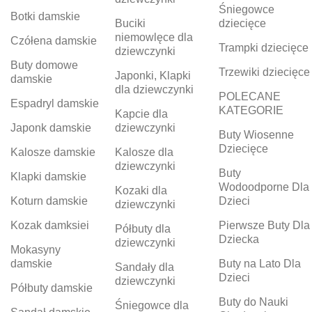
Śniegowce
Botki damskie
Buciki
dziecięce
niemowlęce dla
Czółena damskie
Trampki dziecięce
dziewczynki
Buty domowe
Trzewiki dziecięce
Japonki, Klapki
damskie
dla dziewczynki
POLECANE
Espadryl damskie
KATEGORIE
Kapcie dla
Japonk damskie
dziewczynki
Buty Wiosenne
Dziecięce
Kalosze damskie
Kalosze dla
dziewczynki
Buty
Klapki damskie
Wodoodporne Dla
Kozaki dla
Koturn damskie
Dzieci
dziewczynki
Kozak damksiei
Pierwsze Buty Dla
Półbuty dla
Dziecka
dziewczynki
Mokasyny
damskie
Buty na Lato Dla
Sandały dla
Dzieci
dziewczynki
Półbuty damskie
Buty do Nauki
Śniegowce dla